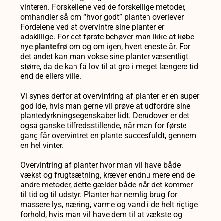
vinteren. Forskellene ved de forskellige metoder,
omhandler så om “hvor godt” planten overlever.
Fordelene ved at overvintre sine planter er
adskillige. For det første behøver man ikke at købe
nye
plantefrø
om og om igen, hvert eneste år. For
det andet kan man vokse sine planter væsentligt
større, da de kan få lov til at gro i meget længere tid
end de ellers ville.
Vi synes derfor at overvintring af planter er en super
god ide, hvis man gerne vil prøve at udfordre sine
plantedyrkningsegenskaber lidt. Derudover er det
også ganske tilfredsstillende, når man for første
gang får overvintret en plante succesfuldt, gennem
en hel vinter.
Overvintring af planter hvor man vil have både
vækst og frugtsætning, kræver endnu mere end de
andre metoder, dette gælder både når det kommer
til tid og til udstyr. Planter har nemlig brug for
massere lys, næring, varme og vand i de helt rigtige
forhold, hvis man vil have dem til at vækste og