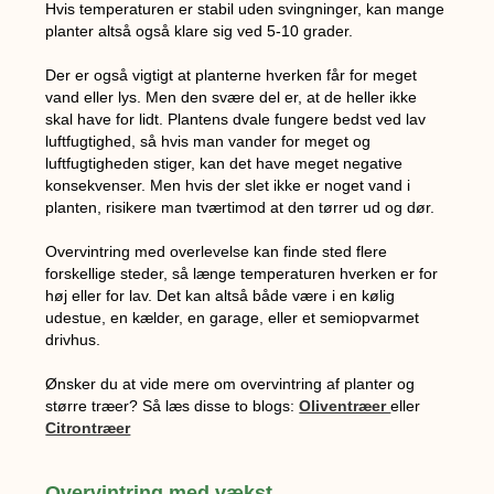
Hvis temperaturen er stabil uden svingninger, kan mange
planter altså også klare sig ved 5-10 grader.
Der er også vigtigt at planterne hverken får for meget
vand eller lys. Men den svære del er, at de heller ikke
skal have for lidt. Plantens dvale fungere bedst ved lav
luftfugtighed, så hvis man vander for meget og
luftfugtigheden stiger, kan det have meget negative
konsekvenser. Men hvis der slet ikke er noget vand i
planten, risikere man tværtimod at den tørrer ud og dør.
Overvintring med overlevelse kan finde sted flere
forskellige steder, så længe temperaturen hverken er for
høj eller for lav. Det kan altså både være i en kølig
udestue, en kælder, en garage, eller et semiopvarmet
drivhus.
Ønsker du at vide mere om overvintring af planter og
større træer? Så læs disse to blogs:
Oliventræer
eller
Citrontræer
Overvintring med vækst