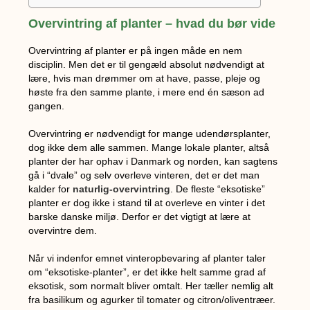
Overvintring af planter – hvad du bør vide
Overvintring af planter er på ingen måde en nem
disciplin. Men det er til gengæld absolut nødvendigt at
lære, hvis man drømmer om at have, passe, pleje og
høste fra den samme plante, i mere end én sæson ad
gangen.
Overvintring er nødvendigt for mange udendørsplanter,
dog ikke dem alle sammen. Mange lokale planter, altså
planter der har ophav i Danmark og norden, kan sagtens
gå i “dvale” og selv overleve vinteren, det er det man
kalder for
naturlig-overvintring
. De fleste “eksotiske”
planter er dog ikke i stand til at overleve en vinter i det
barske danske miljø. Derfor er det vigtigt at lære at
overvintre dem.
Når vi indenfor emnet vinteropbevaring af planter taler
om “eksotiske-planter”, er det ikke helt samme grad af
eksotisk, som normalt bliver omtalt. Her tæller nemlig alt
fra basilikum og agurker til tomater og citron/oliventræer.