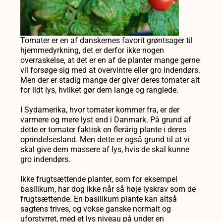
Tomater er en af danskernes favorit grøntsager til
hjemmedyrkning, det er derfor ikke nogen
overraskelse, at det er en af de planter mange gerne
vil forsøge sig med at overvintre eller gro indendørs.
Men der er stadig mange der giver deres tomater alt
for lidt lys, hvilket gør dem lange og ranglede.
I Sydamerika, hvor tomater kommer fra, er der
varmere og mere lyst end i Danmark. På grund af
dette er tomater faktisk en flerårig plante i deres
oprindelsesland. Men dette er også grund til at vi
skal give dem massere af lys, hvis de skal kunne
gro indendørs.
Ikke frugtsættende planter, som for eksempel
basilikum, har dog ikke når så høje lyskrav som de
frugtsættende. En basilikum plante kan altså
sagtens trives, og vokse ganske normalt og
uforstyrret, med et lys niveau på under en