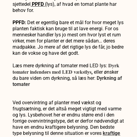
sjettedel
PPFD
(lys), af hvad en tomat plante har
behov for.
PPFD:
Det er egentlig bare et mål for hvor meget lys
planten faktisk kan bruge til at lave energi. For os
mennesker handler lys jo mest om hvor lyst et rum
virker, men for planter er det mere sådan… deres
madpakke. Jo mere af det rigtige lys de får, jo bedre
kan de vokse og have det godt.
Dyrk
Læs mere dyrkning af tomater med LED lys:
tomater indendørs med LED vækstlys
,
eller ønsker
du bare viden om dyrkning, så læs her:
Dyrkning af
tomater
Ved overvintring af planter med vækst og
frugtsætning, er det altså meget vigtigt med varme
og lys. Lysbehovet her er endnu større end i den
forrige overvintringstype, det er derfor nødvendigt at
have en endnu kraftigere belysning. Den bedste
type belysning til denne situation er vores
kraftige