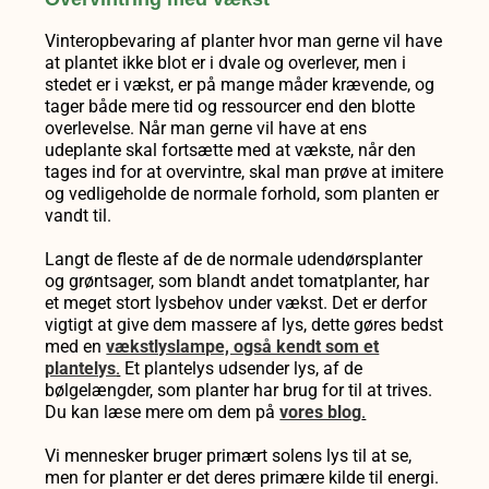
Vinteropbevaring af planter hvor man gerne vil have
at plantet ikke blot er i dvale og overlever, men i
stedet er i vækst, er på mange måder krævende, og
tager både mere tid og ressourcer end den blotte
overlevelse. Når man gerne vil have at ens
udeplante skal fortsætte med at vækste, når den
tages ind for at overvintre, skal man prøve at imitere
og vedligeholde de normale forhold, som planten er
vandt til.
Langt de fleste af de de normale udendørsplanter
og grøntsager, som blandt andet tomatplanter, har
et meget stort lysbehov under vækst. Det er derfor
vigtigt at give dem massere af lys, dette gøres bedst
med en
vækstlyslampe, også kendt som et
plantelys
.
Et plantelys udsender lys, af de
bølgelængder, som planter har brug for til at trives.
Du kan læse mere om dem på
vores blog
.
Vi mennesker bruger primært solens lys til at se,
men for planter er det deres primære kilde til energi.