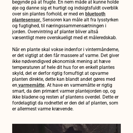
begynde på at frugte. En nem måde at kunne holde
øje og danne sig et hurtigt og indsigtsfuldt overblik
over sin plantes forhold, er med en
bluetooth
plantesensor
.
Sensoren kan måle alt fra lysstyrken
og fugtighed, til næringssammensætningen i
jorden. Overvintring af planter bliver altså
væsentligt mere overskueligt med et måleredskab.
Når en plante skal vokse indenfor i vintermånderne,
er det vigtigt at den får massere af varme. Det giver
ikke nødvendigved økonomisk mening at hæve
temperaturen af hele dit hus for en enkelt plantes
skyld, det er derfor rigtig fornuftigt at opvarme
planten direkte, dette kan blandt andet gøres med
en
varmemåtte
. At have en varmemåtte er rigtig
smart, da den primært varmer plantejorden op, og
ikke bladene og resten af plantens overdel. Dette er
fordelagtigt da rodnettet er den del af planten, som
er allermest varme krævende.