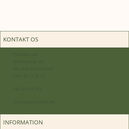
KONTAKT OS
Plantelys.dk
Roholmsvej 10K
DK-2620 Albertslund
CVR: 33 77 20 17
+45 43 474 272
service@plantelys.dk
INFORMATION