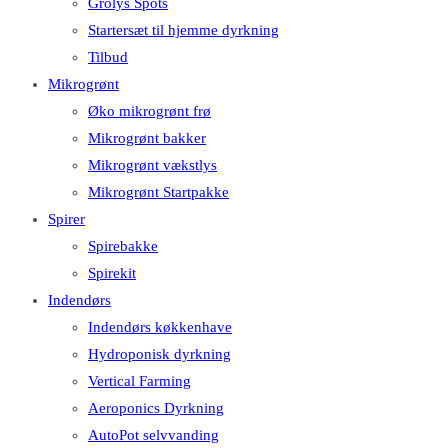
Grolys Spots
Startersæt til hjemme dyrkning
Tilbud
Mikrogrønt
Øko mikrogrønt frø
Mikrogrønt bakker
Mikrogrønt vækstlys
Mikrogrønt Startpakke
Spirer
Spirebakke
Spirekit
Indendørs
Indendørs køkkenhave
Hydroponisk dyrkning
Vertical Farming
Aeroponics Dyrkning
AutoPot selvvanding