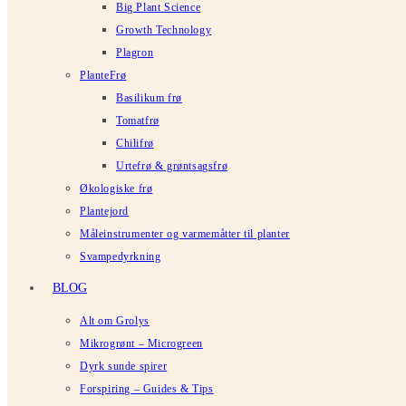
Big Plant Science
Growth Technology
Plagron
PlanteFrø
Basilikum frø
Tomatfrø
Chilifrø
Urtefrø & grøntsagsfrø
Økologiske frø
Plantejord
Måleinstrumenter og varmemåtter til planter
Svampedyrkning
BLOG
Alt om Grolys
Mikrogrønt – Microgreen
Dyrk sunde spirer
Forspiring – Guides & Tips