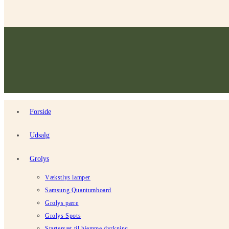
Forside
Udsalg
Grolys
Vækstlys lamper
Samsung Quantumboard
Grolys pære
Grolys Spots
Startersæt til hjemme dyrkning