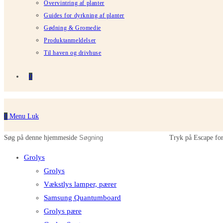
Overvintring af planter
Guides for dyrkning af planter
Gødning & Gromedie
Produktanmeldelser
Til haven og drivhuse
0
0
Menu
Luk
Søg på denne hjemmeside
Tryk på Escape for
Grolys
Grolys
Vækstlys lamper, pærer
Samsung Quantumboard
Grolys pære