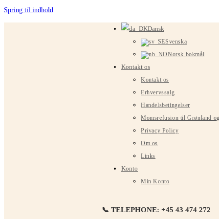
Spring til indhold
Dansk
Svenska
Norsk bokmål
Kontakt os
Kontakt os
Erhvervssalg
Handelsbetingelser
Momsrefusion til Grønland o
Privacy Policy
Om os
Links
Konto
Min Konto
📞 TELEPHONE: +45 43 474 272