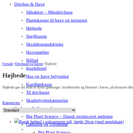
Drivhus & Have
Såbakker – Minidrivhuse
Plantekasser til have og terrassen
Højbede
Spejlbassin
Skraldespandskjuler
Havemøbler
Bålfad
Forside
>
Drivhuset og haven
>
Højbede
Insekthotel
Højbede
Hus og have belysning
Kapillærkasse
Højbede gør det nemt at dyrke grøntsager, krydderurter og blomster i haven, på terrassen eller 
Til drivhuset
Skadedyrsbekæmpelse
Kategorier
Gødning & Gromedie
Big Plant Science – Dansk produceret gødning
Gødning og Gromedie
Big Plant Science