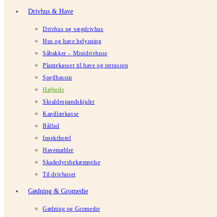
Drivhus & Have
Drivhus og vægdrivhus
Hus og have belysning
Såbakker – Minidrivhuse
Plantekasser til have og terrassen
Spejlbassin
Højbede
Skraldespandskjuler
Kapillærkasse
Bålfad
Insekthotel
Havemøbler
Skadedyrsbekæmpelse
Til drivhuset
Gødning & Gromedie
Gødning og Gromedie