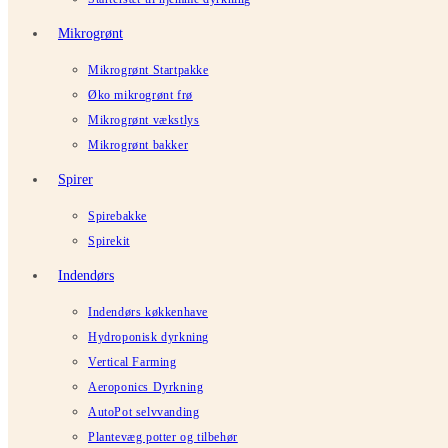
Mikrogrønt
Mikrogrønt Startpakke
Øko mikrogrønt frø
Mikrogrønt vækstlys
Mikrogrønt bakker
Spirer
Spirebakke
Spirekit
Indendørs
Indendørs køkkenhave
Hydroponisk dyrkning
Vertical Farming
Aeroponics Dyrkning
AutoPot selvvanding
Plantevæg potter og tilbehør