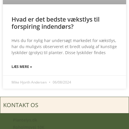
Hvad er det bedste vækstlys til
forspiring indendørs?
Hvis du for nylig har undersøgt markedet for vækstlys,
har du muligvis observeret et bredt udvalg af kunstige
lyskilder (grolys) til planter. Disse lyskilder findes
LÆS MERE »
Mike Hjorth Andersen
06/08/2024
KONTAKT OS
Plantelys.dk
Roholmsvej 10K