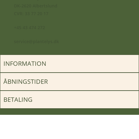
DK-2620 Albertslund
CVR: 33 77 20 17
+45 43 474 272
service@plantelys.dk
INFORMATION
ÅBNINGSTIDER
BETALING