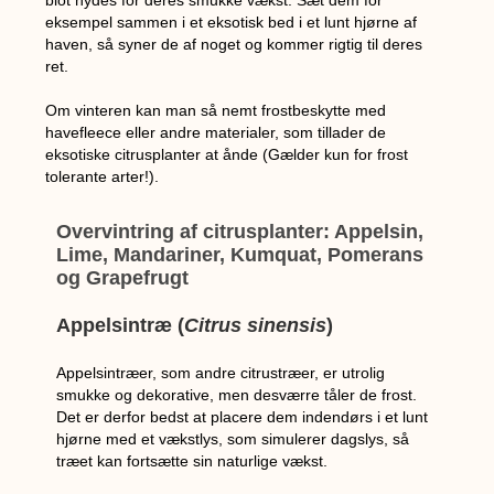
blot nydes for deres smukke vækst. Sæt dem for
eksempel sammen i et eksotisk bed i et lunt hjørne af
haven, så syner de af noget og kommer rigtig til deres
ret.
Om vinteren kan man så nemt frostbeskytte med
havefleece eller andre materialer, som tillader de
eksotiske citrusplanter at ånde (Gælder kun for frost
tolerante arter!).
Overvintring af citrusplanter: Appelsin,
Lime, Mandariner, Kumquat, Pomerans
og Grapefrugt
Appelsintræ (
Citrus sinensis
)
Appelsintræer, som andre citrustræer, er utrolig
smukke og dekorative, men desværre tåler de frost.
Det er derfor bedst at placere dem indendørs i et lunt
hjørne med et vækstlys, som simulerer dagslys, så
træet kan fortsætte sin naturlige vækst.