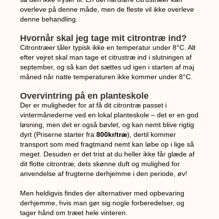
overleve på denne måde, men de fleste vil ikke overleve
denne behandling.
Hvornår skal jeg tage mit citrontræ ind?
Citrontræer tåler typisk ikke en temperatur under 8°C. Alt
efter vejret skal man tage et citrustræ ind i slutningen af
september, og så kan det sættes ud igen i starten af maj
måned når natte temperaturen ikke kommer under 8°C.
Overvintring på en planteskole
Der er muligheder for at få dit citrontræ passet i
vintermånederne ved en lokal planteskole – d
et er en god
løsning, men det er også bøvlet, og kan nemt blive rigtig
dyrt (Priserne starter fra
800kr/træ
), dertil kommer
transport som med fragtmand nemt kan løbe op i lige så
meget.
Desuden er det trist at du heller ikke får glæde af
dit flotte citrontræ, dets skønne duft og mulighed for
anvendelse af frugterne derhjemme i den periode, øv!
Men heldigvis findes der alternativer med opbevaring
derhjemme, hvis man gør sig nogle forberedelser, og
tager hånd om træet hele vinteren.