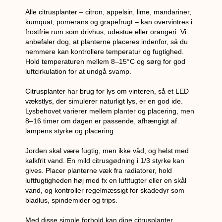
Alle citrusplanter – citron, appelsin, lime, mandariner,
kumquat, pomerans og grapefrugt – kan overvintres i
frostfrie rum som drivhus, udestue eller orangeri. Vi
anbefaler dog, at planterne placeres indenfor, så du
nemmere kan kontrollere temperatur og fugtighed.
Hold temperaturen mellem 8–15°C og sørg for god
luftcirkulation for at undgå svamp.
Citrusplanter har brug for lys om vinteren, så et LED
vækstlys, der simulerer naturligt lys, er en god ide.
Lysbehovet varierer mellem planter og placering, men
8–16 timer om dagen er passende, afhængigt af
lampens styrke og placering.
Jorden skal være fugtig, men ikke våd, og helst med
kalkfrit vand. En mild citrusgødning i 1/3 styrke kan
gives. Placer planterne væk fra radiatorer, hold
luftfugtigheden høj med fx en luftfugter eller en skål
vand, og kontroller regelmæssigt for skadedyr som
bladlus, spindemider og trips.
Med disse simple forhold kan dine citrusplanter