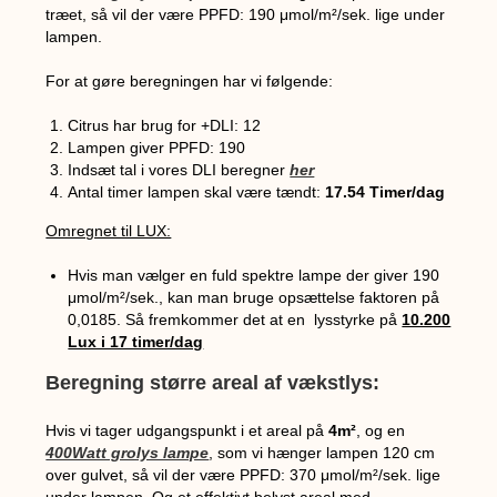
træet, så vil der være PPFD: 190
μmol/m²/sek. lige under
lampen.
For at gøre beregningen har vi følgende:
Citrus har brug for +DLI: 12
Lampen giver PPFD: 190
Indsæt tal i vores DLI beregner
her
Antal timer lampen skal være tændt:
17.54 Timer/dag
Omregnet til LUX:
Hvis man vælger en fuld spektre lampe der giver 19
0
μmol/m²/sek.
, kan man bruge opsættelse faktoren på
0,0185. Så fremkommer det at en lysstyrke på
10.200
Lux i 17 timer/dag
Beregning større areal af vækstlys:
Hvis vi tager udgangspunkt i et areal på
4m²
, og en
400Watt grolys lampe
, som vi hænger lampen 120 cm
over gulvet, så vil der være PPFD: 370
μmol/m²/sek. lige
under lampen. Og et effektivt belyst areal med