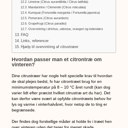
Limetræ (Citrus aurantiifolia / Citrus latifolia)
Mandarintre / Clementin (Citrus reticulata)
Kumquat (Fortunella margarita / Fortunella japonica)
Pomerans (Citrus aurantium)
Grapefrugt (Citrus paradisi)
Overvintring i drivhus, udestue, orangeri og indendørs
FAQ
Links, referencer
Hjælp til overvintring af citrustræer
Hvordan passer man et citrontræ om
vinteren?
Dine citrustræer har nogle helt specielle krav til hvordan
de skal plejes bedst, fx har citrontræet brug for en
minimumstemperatur på 8 – 10
°C året rundt (kan dog
varier lidt efter præcist hvilket citrustræ art du har).
Det
kan derfor være svært at opfylde citrontræets behov for
lys og varme i vinterhalvåret, hvor netop de to ting er
begrænsede.
Der findes dog forskellige måder at holde liv i træet hen
over vinteren uden det tager for meget skade.