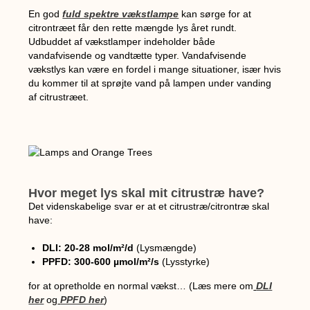
En god
fuld spektre vækstlampe
kan sørge for at
citrontræet får den rette mængde lys året rundt.
Udbuddet af vækstlamper indeholder både
vandafvisende og vandtætte typer. Vandafvisende
vækstlys kan være en fordel i mange situationer, især hvis
du kommer til at sprøjte vand på lampen under vanding
af citrustræet.
Hvor meget lys skal mit citrustræ have?
Det videnskabelige svar er at et citrustræ/citrontræ skal
have:
DLI: 20-28 mol/m²/d
(Lysmængde)
PPFD: 300-600
µmol/m²/s
(Lysstyrke)
for at opretholde en normal vækst… (Læs mere om
DLI
her
og
PPFD her
)