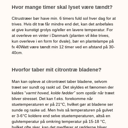
Hvor mange timer skal lyset være tændt?
Citrustræer bør have min. 6 timers fuld sol hver dag for at
trives. Hvis dit træ får mindre end det, kan det anbefales
at give kunstigt grolys og/eller en lavere temperatur. For
at overleve en vinter i Danmark (planten vil ikke trives,
kun overleve i en form for dvale), bør en plantelampe på
fx 40Watt være tændt min 12 timer ved en afstand på 30-
40cm.
Hvorfor taber mit citrontræ bladene?
Man kan opleve at citrontræet taber bladene, selvom
træet ser sundt og raskt ud. Det skyldes et fænomen der
kaldes “
varmt hoved, kolde fødder”
som opstår når træet
bliver stresset. Det kan f.eks. forekomme når
stuetemperaturen er på 21°C, hvilket gør at bladene ser
sunde og raske ud. Men hvis så temperaturen på gulvet
er 3-6°C koldere end selve stuetemperaturen, altså en
gulvtemperatur på omkring temperatur på 15-18 °C,
hvilket ofte sker, kan det medfører at rødderne bliver