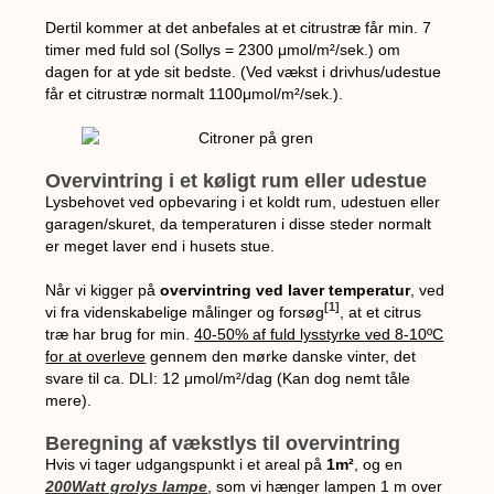
Dertil kommer at det anbefales at et citrustræ får min. 7
timer med fuld sol (Sollys = 2300
μ
mol/
m²/sek.
) om
dagen for at yde sit bedste. (Ved vækst i drivhus/udestue
får et citrustræ normalt 1100
μ
mol/
m²/sek.).
Overvintring i et køligt rum eller udestue
Lysbehovet ved opbevaring i et koldt rum, udestuen eller
garagen/skuret, da temperaturen i disse steder normalt
er meget laver end i husets stue.
Når vi kigger på
overvintring ved laver temperatur
, ved
[1]
vi fra videnskabelige målinger og forsøg
, at et citrus
træ har brug for min.
40-50% af fuld lysstyrke ved 8-10ºC
for at overleve
gennem den mørke danske vinter, det
svare til ca. DLI: 12
μmol/m²/dag (Kan dog nemt tåle
mere).
Beregning af vækstlys til overvintring
Hvis vi tager udgangspunkt i et areal på
1m²
, og en
200Watt grolys lampe
, som vi hænger lampen 1 m over