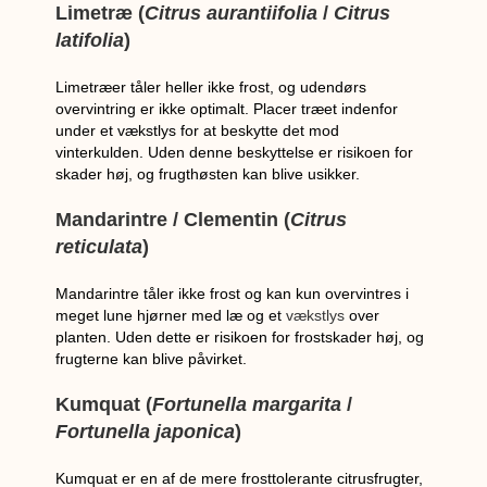
Limetræ (
Citrus aurantiifolia
/
Citrus
latifolia
)
Limetræer tåler heller ikke frost, og udendørs
overvintring er ikke optimalt. Placer træet indenfor
under et vækstlys for at beskytte det mod
vinterkulden. Uden denne beskyttelse er risikoen for
skader høj, og frugthøsten kan blive usikker.
Mandarintre / Clementin (
Citrus
reticulata
)
Mandarintre tåler ikke frost og kan kun overvintres i
meget lune hjørner med læ og et
vækstlys
over
planten. Uden dette er risikoen for frostskader høj, og
frugterne kan blive påvirket.
Kumquat (
Fortunella margarita
/
Fortunella japonica
)
Kumquat er en af de mere frosttolerante citrusfrugter,