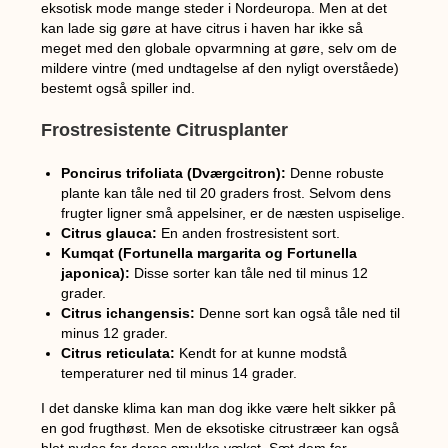
eksotisk mode mange steder i Nordeuropa. Men at det
kan lade sig gøre at have citrus i haven har ikke så
meget med den globale opvarmning at gøre, selv om de
mildere vintre (med undtagelse af den nyligt overståede)
bestemt også spiller ind.
Frostresistente Citrusplanter
Poncirus trifoliata (Dværgcitron):
Denne robuste
plante kan tåle ned til 20 graders frost. Selvom dens
frugter ligner små appelsiner, er de næsten uspiselige.
Citrus glauca:
En anden frostresistent sort.
Kumqat (Fortunella margarita og Fortunella
japonica):
Disse sorter kan tåle ned til minus 12
grader.
Citrus ichangensis:
Denne sort kan også tåle ned til
minus 12 grader.
Citrus reticulata:
Kendt for at kunne modstå
temperaturer ned til minus 14 grader.
I det danske klima kan man dog ikke være helt sikker på
en god frugthøst. Men de eksotiske citrustræer kan også