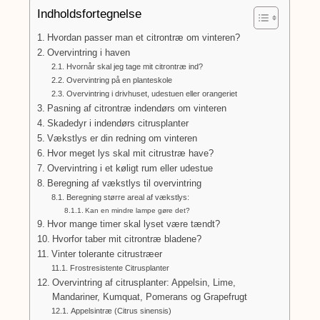
Indholdsfortegnelse
Hvordan passer man et citrontræ om vinteren?
Overvintring i haven
Hvornår skal jeg tage mit citrontræ ind?
Overvintring på en planteskole
Overvintring i drivhuset, udestuen eller orangeriet
Pasning af citrontræ indendørs om vinteren
Skadedyr i indendørs citrusplanter
Vækstlys er din redning om vinteren
Hvor meget lys skal mit citrustræ have?
Overvintring i et køligt rum eller udestue
Beregning af vækstlys til overvintring
Beregning større areal af vækstlys:
Kan en mindre lampe gøre det?
Hvor mange timer skal lyset være tændt?
Hvorfor taber mit citrontræ bladene?
Vinter tolerante citrustræer
Frostresistente Citrusplanter
Overvintring af citrusplanter: Appelsin, Lime,
Mandariner, Kumquat, Pomerans og Grapefrugt
Appelsintræ (Citrus sinensis)