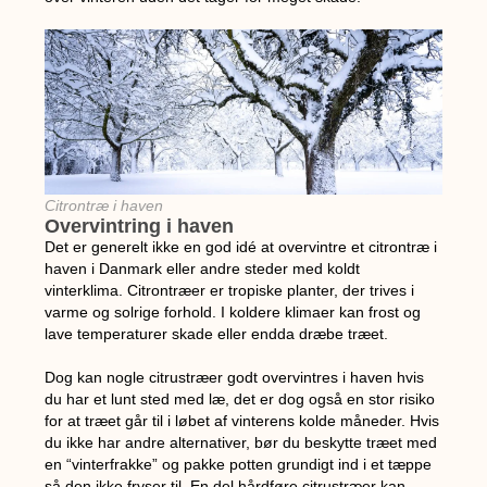
Citrontræ i haven
Overvintring i haven
Det er generelt ikke en god idé at overvintre et citrontræ i
haven i Danmark eller andre steder med koldt
vinterklima. Citrontræer er tropiske planter, der trives i
varme og solrige forhold. I koldere klimaer kan frost og
lave temperaturer skade eller endda dræbe træet.
Dog kan nogle citrustræer godt overvintres i haven hvis
du har et lunt sted med læ, det er dog også en stor risiko
for at træet går til i løbet af vinterens kolde måneder. Hvis
du ikke har andre alternativer, bør du beskytte træet med
en “vinterfrakke” og pakke potten grundigt ind i et tæppe
så den ikke fryser til. En del hårdføre citrustræer kan