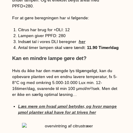
PPFD+280.
For at gøre beregningen har vi følgende:
Citrus har brug for +DLI: 12
Lampen giver PPFD: 280
Indsæt tal i vores DLI beregner
her
Antal timer lampen skal være tændt:
11.90 Timer/dag
Kan en mindre lampe gøre det?
Hvis du ikke har den mængde lys tilgængeligt, kan du
opbevare planten ved en endnu lavere temperatur, fx 5-
8°C og med omkring 5.000-10.000 Lux min. 12-
16timer/dag, svarende til min 100
μmol/m²/sek. Men det
er ikke en særlig optimal løsning…
Læs mere om hvad μmol betyder, og hvor mange
µmol planter skal have for at trives her