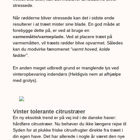
stressede.
Når rødderne bliver stressede kan det i sidste ende
resulterer i at træet mister sine blade. En god måde at
forebygge dette på, er ved at bruge en
varmemåtte/varmeplade.
Ved at placere træet på
varmemåtten, vil træets rødder blive opvarmet. Således
kan du modvirke fænomenet
“varmt hoved, kolde
fødder”.
En anden meget udbredt grund er manglende lys ved
vinteropbevaring indendørs (Heldigvis nem at afhjælpe
med grolys).
Vinter tolerante citrustræer
En ny eksotisk trend er på vej ind i de danske haver:
hårdføre citrustræer. Nu behøver du ikke længere rejse til
Syden for at plukke friske citrusfrugter direkte fra træet i
din egen have. Det har allerede i nogle år været den nye