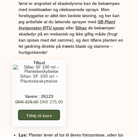
først er angrebet af skadedyrene kan de bekæmpes
med insektsæber og oliebaserede sprays. Men
forebyggelse er altid den bedste løsning, og her kan
jeg anbefale at du løbende sprayer med
SB Plant
Invigorator RTU spray
eller
Siltac
de bekæmper
skadedyr på en mekanisk og ikke giftig måde (frugt
kan spises med det samme), og den tilføre planten en
let gødning direkte på træets blade og stamme –
hurtigvirkende!
Tilbud
Siltac SF 100 ml –
Plantebeskyttelse
Varenr.: 26123
DKK
329,00
DKK
275,00
Tilføj til kurv
Lys:
Planter lever af lys til deres fotosyntese, uden lys