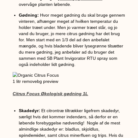
overvåge planten løbende.
Gødning:
Hvor meget gødning du skal bruge gennem
vinteren, afhænger meget af hvilken temperatur du
holder træet under. Men jo varmer træet står, og jo
vand du bruger, jo mere citrus gødning har det brug
for. Men start med en 1/3 del ad den anbefalet
mængde, og hvis bladende bliver lysegrønne tilsætter
du mere gødning, jeg anbefaler ad du bruger det
sammen med SB Plant Invigorator RTU spray som
også indeholder lidt gødning.
Citrus Focus Økologisk gødning 1L
Skadedyr:
Et citrontræ tiltrækker ligefrem skadedyr,
særligt hvis det kommer indendørs, så derfor er en
løbende forebyggelse nødvendig! Nogle af de mest
almindlige skadedyr er: bladlus, skjoldlus,
spindemider
, samt citrus minerfluen og trips. Hvis du