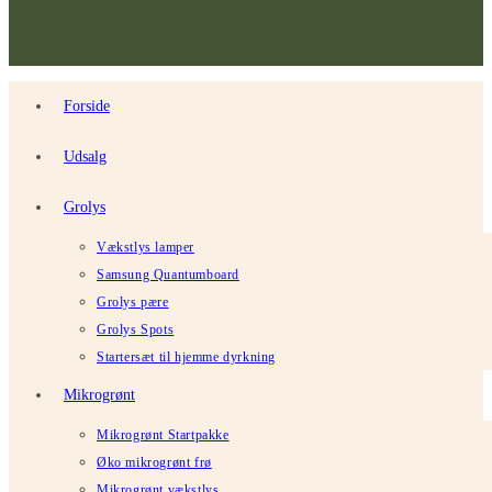
Forside
Udsalg
Grolys
Vækstlys lamper
Samsung Quantumboard
Grolys pære
Grolys Spots
Startersæt til hjemme dyrkning
Mikrogrønt
Mikrogrønt Startpakke
Øko mikrogrønt frø
Mikrogrønt vækstlys