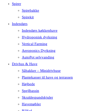
Spirer
Spirebakke
Spirekit
Indendørs
Indendørs køkkenhave
Hydroponisk dyrkning
Vertical Farming
Aeroponics Dyrkning
AutoPot selvvanding
Drivhus & Have
Såbakker – Minidrivhuse
Plantekasser til have og terrassen
Højbede
Spejlbassin
Skraldespandskjuler
Havemøbler
Bålfad