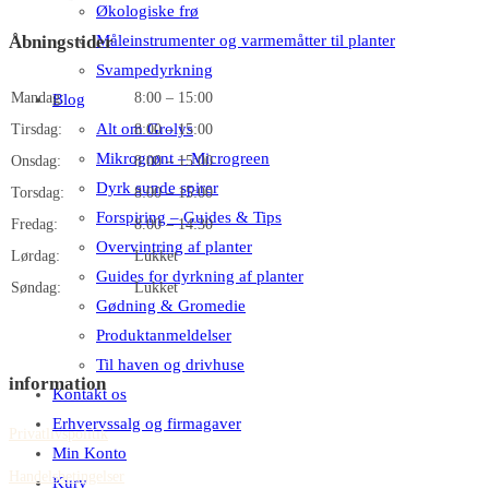
Økologiske frø
Måleinstrumenter og varmemåtter til planter
Åbningstider
Svampedyrkning
Mandag:
8:00 – 15:00
Blog
Alt om Grolys
Tirsdag:
8:00 – 15:00
Mikrogrønt – Microgreen
Onsdag:
8:00 – 15:00
Dyrk sunde spirer
Torsdag:
8:00 – 15:00
Forspiring – Guides & Tips
Fredag:
8.00 – 14:30
Overvintring af planter
Lørdag:
Lukket
Guides for dyrkning af planter
Søndag:
Lukket
Gødning & Gromedie
Produktanmeldelser
Til haven og drivhuse
information
Kontakt os
Erhvervssalg og firmagaver
Privatlivspolitik
Min Konto
Handelsbetingelser
Kurv