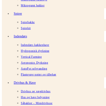
Mikrogrønt bakker
Spirer
Spirebakke
Spirekit
Indendørs
Indendørs køkkenhave
Hydroponisk dyrkning
Vertical Farming
Aeroponics Dyrkning
AutoPot selvvanding
Plantevæg potter og tilbehør
Drivhus & Have
Drivhus og vægdrivhus
Hus og have belysning
Såbakker – Minidrivhuse