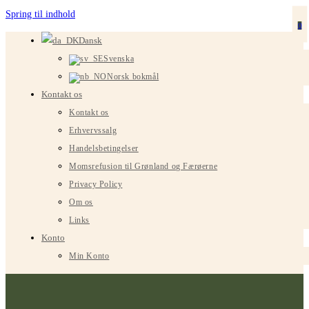
Spring til indhold
0
Dansk
Svenska
Norsk bokmål
Kontakt os
Kontakt os
Erhvervssalg
Handelsbetingelser
Momsrefusion til Grønland og Færøerne
Privacy Policy
Om os
Links
Konto
Min Konto