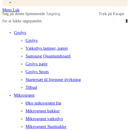
Menu
Luk
Søg på denne hjemmeside
Tryk på Escape
for at lukke søgepanelet.
0
Grolys
Grolys
Vækstlys lamper, pærer
Samsung Quantumboard
Grolys pære
Grolys Spots
Startersæt til hjemme dyrkning
Tilbud
Mikrogrønt
Øko mikrogrønt frø
Mikrogrønt bakker
Mikrogrønt vækstlys
Mikrogrønt Startpakke