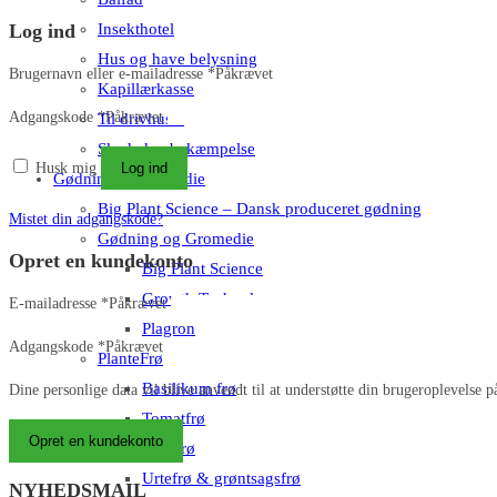
Log ind
Insekthotel
Hus og have belysning
Brugernavn eller e-mailadresse
*
Påkrævet
Kapillærkasse
Adgangskode
*
Påkrævet
Til drivhuset
Skadedyrsbekæmpelse
Husk mig
Log ind
Gødning & Gromedie
Big Plant Science – Dansk produceret gødning
Mistet din adgangskode?
Gødning og Gromedie
Opret en kundekonto
Big Plant Science
Growth Technology
E-mailadresse
*
Påkrævet
Plagron
Adgangskode
*
Påkrævet
PlanteFrø
Basilikum frø
Dine personlige data vil blive anvendt til at understøtte din brugeroplevelse 
Tomatfrø
Opret en kundekonto
Chilifrø
Urtefrø & grøntsagsfrø
NYHEDSMAIL