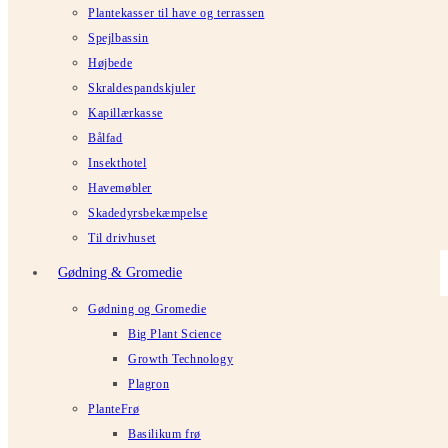
Plantekasser til have og terrassen
Spejlbassin
Højbede
Skraldespandskjuler
Kapillærkasse
Bålfad
Insekthotel
Havemøbler
Skadedyrsbekæmpelse
Til drivhuset
Gødning & Gromedie
Gødning og Gromedie
Big Plant Science
Growth Technology
Plagron
PlanteFrø
Basilikum frø