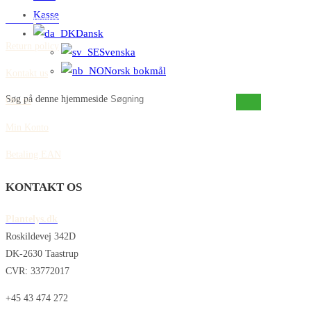
Kasse
Cookiepolitik
Dansk
Return policy
Svenska
Norsk bokmål
Kontakt us
Søg på denne hjemmeside
Om os
Min Konto
Betaling EAN
KONTAKT OS
Plantelys.dk
Roskildevej 342D
DK-2630 Taastrup
CVR: 33772017
+45 43 474 272