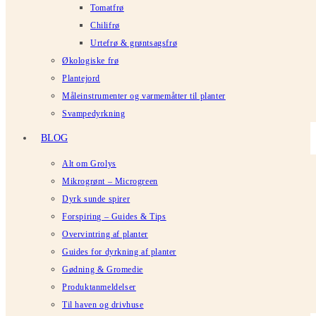
Tomatfrø
Chilifrø
Urtefrø & grøntsagsfrø
Økologiske frø
Plantejord
Måleinstrumenter og varmemåtter til planter
Svampedyrkning
BLOG
Alt om Grolys
Mikrogrønt – Microgreen
Dyrk sunde spirer
Forspiring – Guides & Tips
Overvintring af planter
Guides for dyrkning af planter
Gødning & Gromedie
Produktanmeldelser
Til haven og drivhuse