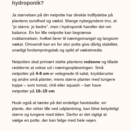
hydroponik?
Ja størrelsen på din netpotte har direkte indflydelse på
plantens sundhed og vækst. Mange nybegyndere tror, at
“jo større, jo bedre”, men i hydroponik handler det om
balance. En for lille netpotte kan begrænse
roddannelsen, hvilket fører til næringsmangel og langsom
vækst. Omvendt kan en for stor potte give dårlig stabilitet,
unødigt fordampningstab og spild af vækstmedie.
Netpotten skal primært støtte plantens
rodzone
og tillade
rødderne at vokse ud i næringsopløsningen. Små
netpotter på
4-8 cm
er velegnede til salat, krydderurter
og andre små planter, mens større planter med tungere
toppe – som tomat, chili eller squash – bør have
netpotter på
10–15 cm
.
Husk også at tænke på det endelige høststadie: en
plante, der virker lille ved udplantning, kan blive betydeligt
større og tungere med tiden. Derfor er det vigtigt at
vælge en potte, der kan følge med hele vejen.