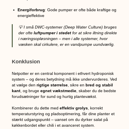
Energiforbrug
: Gode pumper er ofte både kraftige og
energieffektive
💡 I små DWC-systemer (Deep Water Culture) bruges
der ofte
luftpumper i stedet
for at sikre iltning direkte
i næringsopløsningen – men i alle systemer, hvor
væsken skal cirkulere, er en vandpumpe uundværlig.
Konklusion
Netpotter er en central komponent i ethvert hydroponisk
system – og deres betydning må ikke undervurderes. Ved
at vælge den
rigtige størrelse
, sikre en
bred og stabil
kant
, og bruge
egnet vækstmedie
, skaber du de bedste
forudsætninger for sund og hurtig plantevækst.
Kombinerer du dette med
effektiv grolys
, korrekt
temperaturstyring og pladsoptimering, får dine planter et
stærkt udgangspunkt – uanset om du dyrker salat på
køkkenbordet eller chili i et avanceret system.