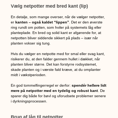
Vælg netpotter med bred kant (lip)
En detalje, som mange overser, når de vælger netpotter,
er
kanten – også kaldet “lippen”
. Det er den øverste
ring rundt om potten, som hviler på systemets låg eller
planteplade. En bred og solid kant er afgørende for, at
netpotten bliver siddende sikkert på plads – især når
planten vokser sig tung.
Hvis du vælger en netpotte med for smal eller svag kant,
risikerer du, at den falder gennem hullet i dækket, når
planten bliver større. Det kan forstyrre rodsystemet,
skade planten og i værste fald kræve, at du omplanter
midt i vækstperioden.
En god tommelfingerregel er derfor:
spendér hellere lidt
mere på netpotter med en tydelig og robust kant
. De
sparer dig både for bøvl og uforudsete problemer senere
i dyrkningsprocessen.
Brug af låg til netpotter