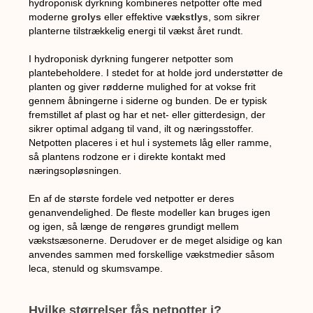
hydroponisk dyrkning kombineres netpotter ofte med
moderne
grolys
eller effektive
vækstlys
, som sikrer
planterne tilstrækkelig energi til vækst året rundt.
I hydroponisk dyrkning fungerer netpotter som
plantebeholdere. I stedet for at holde jord understøtter de
planten og giver rødderne mulighed for at vokse frit
gennem åbningerne i siderne og bunden. De er typisk
fremstillet af plast og har et net- eller gitterdesign, der
sikrer optimal adgang til vand, ilt og næringsstoffer.
Netpotten placeres i et hul i systemets låg eller ramme,
så plantens rodzone er i direkte kontakt med
næringsopløsningen.
En af de største fordele ved netpotter er deres
genanvendelighed. De fleste modeller kan bruges igen
og igen, så længe de rengøres grundigt mellem
vækstsæsonerne. Derudover er de meget alsidige og kan
anvendes sammen med forskellige vækstmedier såsom
leca, stenuld og skumsvampe.
Hvilke størrelser fås netpotter i?