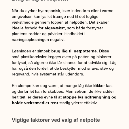
Når du dyrker hydroponisk, især indendørs eller i varme
omgivelser, kan lys let trænge ned til det fugtige
vækstmedie gennem toppen af netpotten. Det skaber
ideelle forhold for
algevækst
, som både forstyrrer
plantens rødder og påvirker iltindholdet i
næringsopløsningen negativt.
Løsningen er simpel:
brug låg til netpotterne
. Disse
små plastikdæksler lægges oven på potten og blokerer
for lyset, så algerne ikke får chance for at udvikle sig. Låg
har også den fordel, at de beskytter mod snavs, støv og
regnvand, hvis systemet står udendørs.
En ulempe kan dog være, at mange låg ikke klikker fast
og derfor let kan forskubbes. Men selvom de ikke sidder
helt tæt, er deres evne til at
stoppe lysindtrængning og
holde vækstmediet rent
stadig yderst effektiv.
Vigtige faktorer ved valg af netpotte