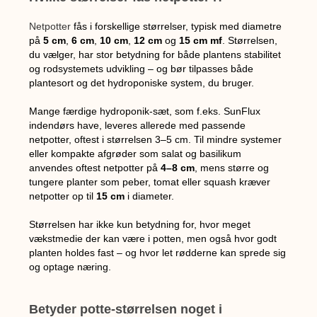
Netpotter
fås i forskellige størrelser, typisk med diametre
på
5 cm
,
6 cm
,
10 cm
,
12 cm
og
15 cm mf
. Størrelsen,
du vælger, har stor betydning for både plantens stabilitet
og rodsystemets udvikling – og bør tilpasses både
plantesort og det hydroponiske system, du bruger.
Mange færdige hydroponik-sæt, som f.eks. SunFlux
indendørs have, leveres allerede med passende
netpotter, oftest i størrelsen 3–5 cm. Til mindre systemer
eller kompakte afgrøder som salat og basilikum
anvendes oftest netpotter på
4–8 cm
, mens større og
tungere planter som peber, tomat eller squash kræver
netpotter op til
15 cm
i diameter.
Størrelsen har ikke kun betydning for, hvor meget
vækstmedie der kan være i potten, men også hvor godt
planten holdes fast – og hvor let rødderne kan sprede sig
og optage næring.
Betyder potte-størrelsen noget i