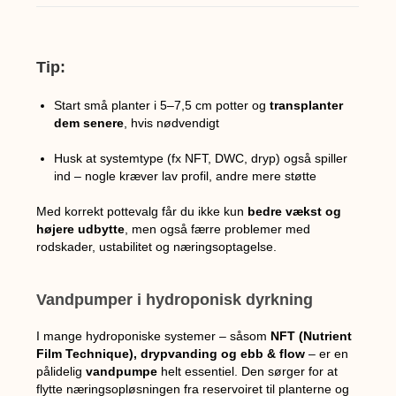
Tip:
Start små planter i 5–7,5 cm potter og
transplanter
dem senere
, hvis nødvendigt
Husk at systemtype (fx NFT, DWC, dryp) også spiller
ind – nogle kræver lav profil, andre mere støtte
Med korrekt pottevalg får du ikke kun
bedre vækst og
højere udbytte
, men også færre problemer med
rodskader, ustabilitet og næringsoptagelse.
Vandpumper i hydroponisk dyrkning
I mange hydroponiske systemer – såsom
NFT (Nutrient
Film Technique), drypvanding og ebb & flow
– er en
pålidelig
vandpumpe
helt essentiel. Den sørger for at
flytte næringsopløsningen fra reservoiret til planterne og