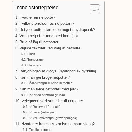
Indholdsfortegnelse
Hvad er en netpotte?
Hvilke størrelser fås netpotter i?
Betyder potte-størrelsen noget i hydroponik?
Vælg netpotter med bred kant (lip)
Brug af låg til netpotter
Vigtige faktorer ved valg af netpotte
Plads
Temperatur
Plantetype
Betydningen af grolys i hydroponisk dyrkning
Kan man genbruge netpotter?
Sådan rengør du dine netpotter:
Kan man fylde netpotter med jord?
Her er de primære grunde:
Velegnede vækstmedier til netpotter
✅ Rockwool (stenuld)
✅ Leca (lerkugler)
✅ Vækstsvampe (grow sponges)
Hvorfor er korrekt størrelse netpotte vigtig?
For lille netpotte: