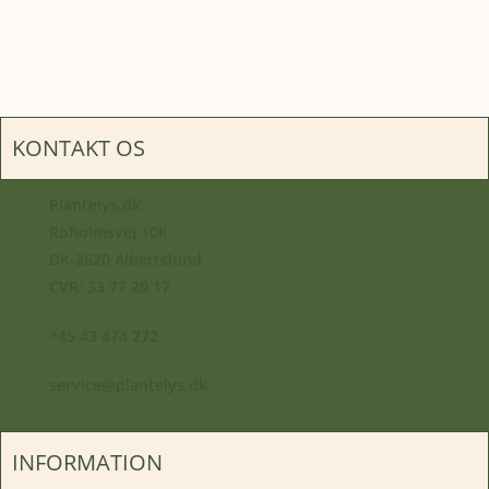
KONTAKT OS
Plantelys.dk
Roholmsvej 10K
DK-2620 Albertslund
CVR: 33 77 20 17
+45 43 474 272
service@plantelys.dk
INFORMATION