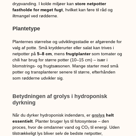
drypvanding. I kolde miljøer kan
store netpotter
fastholde for meget fugt
, hvilket kan føre til råd og
iltmangel ved rødderne.
Plantetype
Planternes størrelse og udviklingsstadie er afgørende for
valg af potte. Små krydderurter eller salat kan trives i
netpotter på
5–8 cm
, mens
frugtplanter
som tomater og
chili har brug for større potter (10–15 cm) – især i
blomstrings- og frugtsæsonen. Mange starter med små
potter og transplanterer senere til større, efterhånden
som rødderne udvikler sig.
Betydningen af grolys i hydroponisk
dyrkning
Når du dyrker hydroponisk indendørs, er
grolys
helt
essentielt
. Planter bruger lys til fotosyntese – den
proces, hvor de omdanner vand og CO₂ til energi. Uden
tilstrækkeligt lys bliver selv de bedste netpotter,