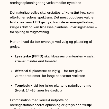
næringsopløsninger og vækstmedier nytteløse.
Det naturlige sollys skal erstattes af
kunstigt lys
, som
efterligner solens spektrum. Det mest populære valg er
fuldspektrum LED grolys
, fordi de er energieffektive,
kølige i drift og kan tilpasses plantens udviklingsstadier –
fra spiring til frugtsætning.
Her er, hvad du bør overveje ved valg og placering af
grolys:
Lysstyrke (PPFD)
skal tilpasses plantearten – salat
kræver mindre end tomater
Afstand
til planterne er vigtig – for tæt giver
varmeproblemer, for langt nedsætter væksten
Tænd/sluk-tid
bør følge plantens naturlige rytme
(typisk 14–16 timer lys dagligt)
I kombination med korrekt netpotte og
næringsstofbalanceret opløsning er grolys den
tredje