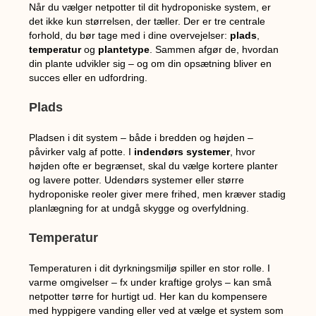
Når du vælger netpotter til dit hydroponiske system, er
det ikke kun størrelsen, der tæller. Der er tre centrale
forhold, du bør tage med i dine overvejelser:
plads
,
temperatur
og
plantetype
. Sammen afgør de, hvordan
din plante udvikler sig – og om din opsætning bliver en
succes eller en udfordring.
Plads
Pladsen i dit system – både i bredden og højden –
påvirker valg af potte. I
indendørs systemer
, hvor
højden ofte er begrænset, skal du vælge kortere planter
og lavere potter. Udendørs systemer eller større
hydroponiske reoler giver mere frihed, men kræver stadig
planlægning for at undgå skygge og overfyldning.
Temperatur
Temperaturen i dit dyrkningsmiljø spiller en stor rolle. I
varme omgivelser – fx under kraftige grolys – kan små
netpotter tørre for hurtigt ud. Her kan du kompensere
med hyppigere vanding eller ved at vælge et system som