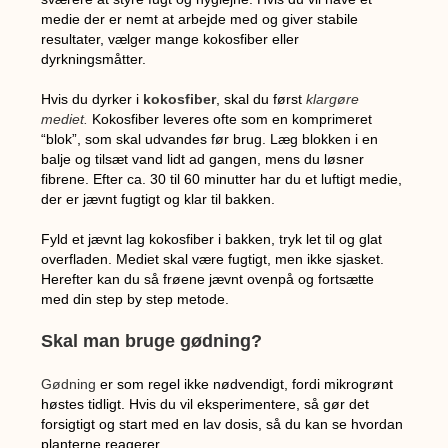
medie der er nemt at arbejde med og giver stabile
resultater, vælger mange kokosfiber eller
dyrkningsmåtter.
Hvis du dyrker i
kokosfiber
, skal du først
klargøre
mediet.
Kokosfiber leveres ofte som en komprimeret
“blok”, som skal udvandes før brug. Læg blokken i en
balje og tilsæt vand lidt ad gangen, mens du løsner
fibrene. Efter ca. 30 til 60 minutter har du et luftigt medie,
der er jævnt fugtigt og klar til bakken.
Fyld et jævnt lag kokosfiber i bakken, tryk let til og glat
overfladen. Mediet skal være fugtigt, men ikke sjasket.
Herefter kan du så frøene jævnt ovenpå og fortsætte
med din step by step metode.
Skal man bruge gødning?
Gødning
er som regel ikke nødvendigt, fordi mikrogrønt
høstes tidligt. Hvis du vil eksperimentere, så gør det
forsigtigt og start med en lav dosis, så du kan se hvordan
planterne reagerer.