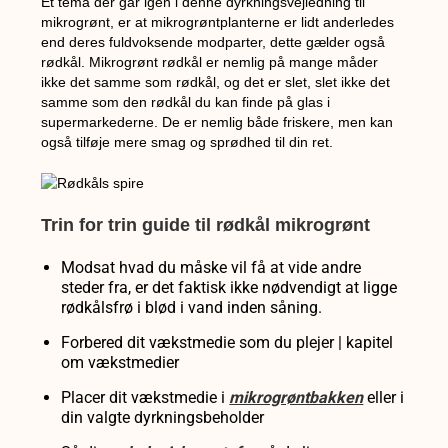
Et tema der går igen i denne dyrkningsvejledning til
mikrogrønt, er at mikrogrøntplanterne er lidt anderledes
end deres fuldvoksende modparter, dette gælder også
rødkål. Mikrogrønt rødkål er nemlig på mange måder
ikke det samme som rødkål, og det er slet, slet ikke det
samme som den rødkål du kan finde på glas i
supermarkederne. De er nemlig både friskere, men kan
også tilføje mere smag og sprødhed til din ret.
Trin for trin guide til rødkål mikrogrønt
Modsat hvad du måske vil få at vide andre
steder fra, er det faktisk ikke nødvendigt at ligge
rødkålsfrø i blød i vand inden såning.
Forbered dit vækstmedie som du plejer | kapitel
om vækstmedier
Placer dit vækstmedie i
mikrogrøntbakken
eller i
din valgte dyrkningsbeholder