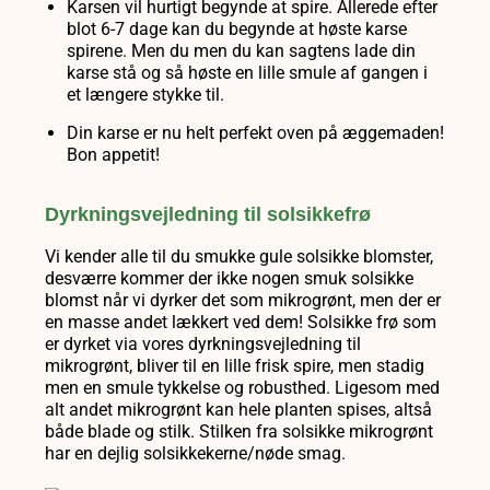
Karsen vil hurtigt begynde at spire. Allerede efter
blot 6-7 dage kan du begynde at høste karse
spirene. Men du men du kan sagtens lade din
karse stå og så høste en lille smule af gangen i
et længere stykke til.
Din karse er nu helt perfekt oven på æggemaden!
Bon appetit!
Dyrkningsvejledning til solsikkefrø
Vi kender alle til du smukke gule solsikke blomster,
desværre kommer der ikke nogen smuk solsikke
blomst når vi dyrker det som mikrogrønt, men der er
en masse andet lækkert ved dem! Solsikke frø som
er dyrket via vores dyrkningsvejledning til
mikrogrønt, bliver til en lille frisk spire, men stadig
men en smule tykkelse og robusthed. Ligesom med
alt andet mikrogrønt kan hele planten spises, altså
både blade og stilk. Stilken fra solsikke mikrogrønt
har en dejlig solsikkekerne/nøde smag.