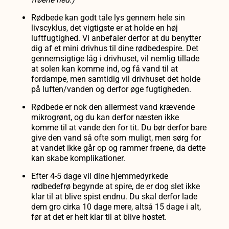
Rødbede kan godt tåle lys gennem hele sin
livscyklus, det vigtigste er at holde en høj
luftfugtighed. Vi anbefaler derfor at du benytter
dig af et mini drivhus til dine rødbedespire. Det
gennemsigtige låg i drivhuset, vil nemlig tillade
at solen kan komme ind, og få vand til at
fordampe, men samtidig vil drivhuset det holde
på luften/vanden og derfor øge fugtigheden.
Rødbede er nok den allermest vand krævende
mikrogrønt, og du kan derfor næsten ikke
komme til at vande den for tit. Du bør derfor bare
give den vand så ofte som muligt, men sørg for
at vandet ikke går op og rammer frøene, da dette
kan skabe komplikationer.
Efter 4-5 dage vil dine hjemmedyrkede
rødbedefrø begynde at spire, de er dog slet ikke
klar til at blive spist endnu. Du skal derfor lade
dem gro cirka 10 dage mere, altså 15 dage i alt,
før at det er helt klar til at blive høstet.