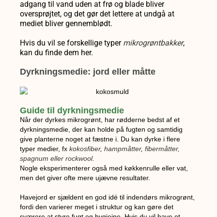
adgang til vand uden at frø og blade bliver
oversprøjtet, og det gør det lettere at undgå at
mediet bliver gennemblødt.
Hvis du vil se forskellige typer
mikrogrøntbakker
,
kan du finde dem her.
Dyrkningsmedie: jord eller måtte
Guide til dyrkningsmedie
Når der dyrkes mikrogrønt, har rødderne bedst af et
dyrkningsmedie, der kan holde på fugten og samtidig
give planterne noget at fæstne i. Du kan dyrke i flere
typer medier, fx
kokosfiber
,
hampmåtter
,
fibermåtter,
spagnum eller rockwool
.
Nogle eksperimenterer også med køkkenrulle eller vat,
men det giver ofte mere ujævne resultater.
Havejord er sjældent en god idé til indendørs mikrogrønt,
fordi den varierer meget i struktur og kan gøre det
sværere at styre fugt og hygiejne. Hvis du vil have et