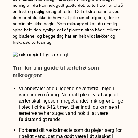
nemlig af, du kan nok godt gætte det, ærter! De har altså
en frisk og dejlig smag af ærter. Det ekstra nemme ved
dem er at du ikke behøver at pille ærtebælgene, der er
nemlig slet ikke nogle. Som mikrogrønt kan du nemlig
spise hele den synlige del af planten altså både stilkene
og bladene, og begge ting har en helt vildt lækker og
frisk, sød ærtesmag.
Trin for trin guide til ærtefrø som
mikrogrønt
Vi anbefaler at du ligger dine ærtefrø i blød i
vand inden såning. Normalt plejer vi at sige at
ærter skal, ligesom meget andet mikrogrønt, lige
i blød i cirka 8-12 timer. Eller indtil du kan se at
ærtefrøene har suget vand nok til at være
fuldstændigt runde.
Forbered dit vækstmedie som du plejer, sørg for
rigeligt vand, det må godt være lidt sjasket |