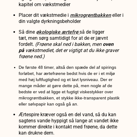
kapitel om vækstmedier
Placer dit vækstmedie i
mikrogrøntbakken
eller i
din valgte dyrkningsbeholder
Så dine
økologiske ærtefrø
så de
ligger
tæt,
men sørg samtidigt for at de er
jævnt
fordelt.
(Frøene
skal ned i bakken, men
oven
på
vækstmediet, det er vigtigt at du ikke graver
frøene ned.)
De første 48 timer, altså den spæde del af spirings
forløbet, har ærtefrøene bedst hvis de er i et miljø
med høj luftfugtighed og et lavt lysniveau. Der er
mange måder at gøre dette på, men nogle af de
bedste er ved at ligge et fugtigt viskestykker over
mikrogrøntbakken, et stykke ikke-transparent plastik
eller sølvpapir kan også gå an.
Ærtespire kræver også en del vand, så du kan
sagtens vande hyppigt så lange at vandet ikke
kommer direkte i kontakt med frøene, da dette
kan drukne dem.