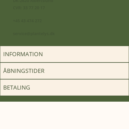
DK-2620 Albertslund
CVR: 33 77 20 17
+45 43 474 272
service@plantelys.dk
INFORMATION
ÅBNINGSTIDER
BETALING