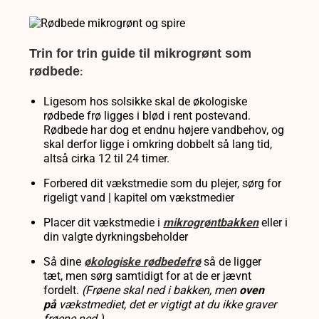
Trin for trin guide til mikrogrønt som
rødbede
:
Ligesom hos solsikke skal
de økologiske
rødbede frø ligges
i blød i rent postevand.
Rødbede har dog et endnu højere vandbehov, og
skal derfor ligge i omkring dobbelt så lang tid,
altså cirka 12 til 24 timer
.
Forbered dit vækstmedie som du plejer, sørg for
rigeligt vand | kapitel om vækstmedier
Placer dit vækstmedie i
mikrogrøntbakken
eller i
din valgte dyrkningsbeholder
Så dine
økologiske rødbedefrø
så de
ligger
tæt,
men sørg samtidigt for at de er
jævnt
fordelt.
(Frøene
skal ned i bakken, men
oven
på
vækstmediet, det er vigtigt at du ikke graver
frøene ned.)