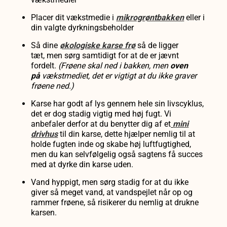
Placer dit vækstmedie i
mikrogrøntbakken
eller i
din valgte dyrkningsbeholder
Så dine
økologiske karse frø
så de
ligger
tæt,
men sørg samtidigt for at de er
jævnt
fordelt.
(Frøene
skal ned i bakken, men
oven
på
vækstmediet, det er vigtigt at du ikke graver
frøene ned.)
Karse har godt af lys gennem hele sin livscyklus,
det er dog stadig vigtig med høj fugt. Vi
anbefaler derfor at du benytter dig af et
mini
drivhus
til din karse, dette hjælper nemlig til at
holde fugten inde og skabe høj luftfugtighed,
men du kan selvfølgelig også sagtens få succes
med at dyrke din karse uden.
Vand hyppigt, men sørg stadig for at du ikke
giver så meget vand, at vandspejlet når op og
rammer frøene, så risikerer du nemlig at drukne
karsen.