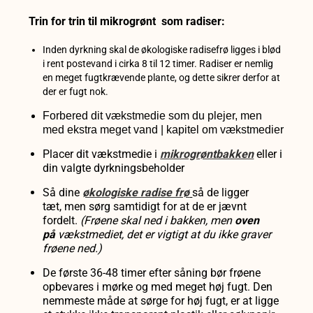
Trin for trin til mikrogrønt som radiser:
Inden dyrkning skal de økologiske radisefrø ligges i blød
i rent postevand i cirka 8 til 12 timer. Radiser er nemlig
en meget fugtkrævende plante, og dette sikrer derfor at
der er fugt nok.
Forbered dit vækstmedie som du plejer, men
med ekstra meget vand | kapitel om vækstmedier
Placer dit vækstmedie i
mikrogrøntbakken
eller i
din valgte dyrkningsbeholder
Så dine
økologiske radise frø
så de
ligger
tæt,
men sørg samtidigt for at de er
jævnt
fordelt.
(Frøene
skal ned i bakken, men
oven
på
vækstmediet, det er vigtigt at du ikke graver
frøene ned.)
De første 36-48 timer efter såning bør frøene
opbevares i mørke og med meget høj fugt. Den
nemmeste måde at sørge for høj fugt, er at ligge