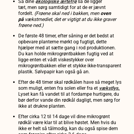
Så dine
økologiske ærtefrø
så de
ligger
tæt,
men sørg samtidigt for at de er
jævnt
fordelt.
(Frøene
skal ned i bakken, men
oven
på
vækstmediet, det er vigtigt at du ikke graver
frøene ned.)
De første 48 timer, efter såning er det bedst at
opbevare planterne mørkt og fugtigt, dette
hjælper med at sætte gang i rod produktionen.
Du kan holde mikrogrøntbakken fugtig ved at
ligge enten et vådt viskestykker over
mikrogrøntbakken eller et stykke ikke-transparent
plastik. Sølvpapir kan også gå an.
Efter de 48 timer skal rødkålen have så meget lys
som muligt, enten fra solen eller fra et
vækstlys
.
Lyset kan få vandet til at fordampe hurtigere, du
bør derfor vande din rødkål dagligt, men sørg for
ikke at drukne planten.
Efter cirka 12 til 14 dage vil dine mikrogrønt
rødkål være klar til at blive høstet. Men hvis du
ikke er helt så tålmodig, kan du også spise dem