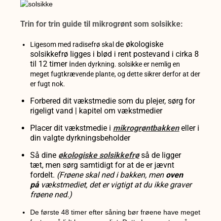
Trin for trin guide til mikrogrønt som solsikke:
de økologiske
Ligesom med radisefrø skal
solsikkefrø ligges
i blød i rent postevand i cirka 8
til 12 timer i
nden dyrkning. solsikke er nemlig en
meget fugtkrævende plante, og dette sikrer derfor at der
er fugt nok.
Forbered dit vækstmedie som du plejer, sørg for
rigeligt vand | kapitel om vækstmedier
Placer dit vækstmedie i
mikrogrøntbakken
eller i
din valgte dyrkningsbeholder
Så dine
økologiske solsikkefrø
så de
ligger
tæt,
men sørg samtidigt for at de er
jævnt
fordelt.
(Frøene
skal ned i bakken, men
oven
på
vækstmediet, det er vigtigt at du ikke graver
frøene ned.)
De første 48 timer efter såning bør frøene have meget