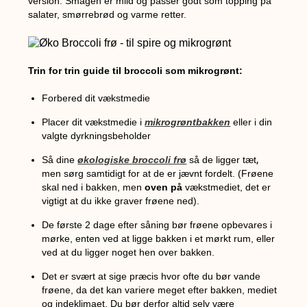
version. Smagen er mild og passer godt som topping på
salater, smørrebrød og varme retter.
Trin for trin guide til broccoli som mikrogrønt:
Forbered dit vækstmedie
Placer dit vækstmedie i
mikrogrøntbakken
eller i din
valgte dyrkningsbeholder
,
Så dine
økologiske broccoli frø
så de ligger tæt
men sørg samtidigt for at de er jævnt fordelt. (Frøene
skal ned i bakken, men
oven på
vækstmediet, det er
vigtigt at du ikke graver frøene ned).
De første 2 dage efter såning bør frøene opbevares i
mørke, enten ved at ligge bakken i et mørkt rum, eller
ved at du ligger noget hen over bakken.
Det er svært at sige præcis hvor ofte du bør vande
frøene, da det kan variere meget efter bakken, mediet
og indeklimaet. Du bør derfor altid selv være