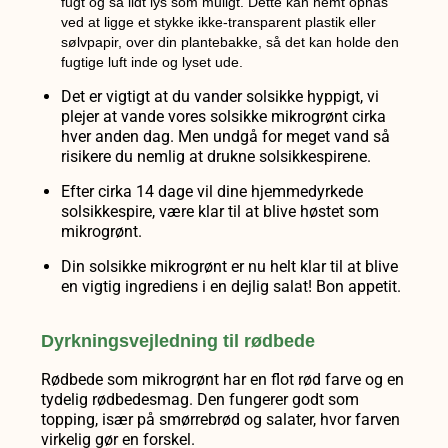
fugt og så lidt lys som muligt. Dette kan nemt opnås
ved at ligge et stykke ikke-transparent plastik eller
sølvpapir, over din plantebakke, så det kan holde den
fugtige luft inde og lyset ude.
Det er vigtigt at du vander solsikke hyppigt, vi
plejer at vande vores solsikke mikrogrønt cirka
hver anden dag. Men undgå for meget vand så
risikere du nemlig at drukne solsikkespirene.
Efter cirka 14 dage vil dine hjemmedyrkede
solsikkespire, være klar til at blive høstet som
mikrogrønt.
Din solsikke mikrogrønt er nu helt klar til at blive
en vigtig ingrediens i en dejlig salat! Bon appetit.
Dyrkningsvejledning til rødbede
Rødbede som mikrogrønt har en flot rød farve og en
tydelig rødbedesmag. Den fungerer godt som
topping, især på smørrebrød og salater, hvor farven
virkelig gør en forskel.