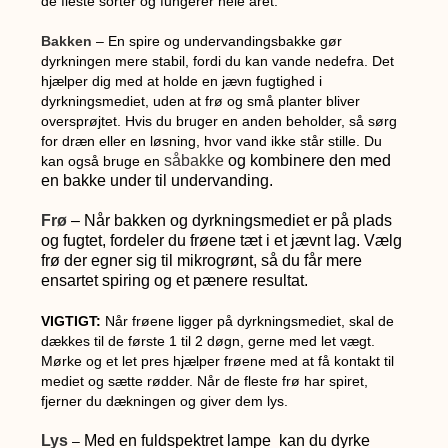
de fleste sorter og fungerer hele året.
Bakken
– En spire og undervandingsbakke gør
dyrkningen mere stabil, fordi du kan vande nedefra. Det
hjælper dig med at holde en jævn fugtighed i
dyrkningsmediet, uden at frø og små planter bliver
oversprøjtet. Hvis du bruger en anden beholder, så sørg
for dræn eller en løsning, hvor vand ikke står stille. Du
såbakke
og kombinere den med
kan også bruge en
en bakke under til undervanding.
Frø
– Når bakken og dyrkningsmediet er på plads
og fugtet, fordeler du frøene tæt i et jævnt lag. Vælg
frø der egner sig til mikrogrønt, så du får mere
ensartet spiring og et pænere resultat.
VIGTIGT:
Når frøene ligger på dyrkningsmediet, skal de
dækkes til de første 1 til 2 døgn, gerne med let vægt.
Mørke og et let pres hjælper frøene med at få kontakt til
mediet og sætte rødder. Når de fleste frø har spiret,
fjerner du dækningen og giver dem lys.
Lys
Med en fuldspektret lampe kan du dyrke
–