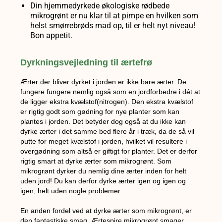
Din hjemmedyrkede økologiske rødbede
mikrogrønt er nu klar til at pimpe en hvilken som
helst smørrebrøds mad op, til er helt nyt niveau!
Bon appetit.
Dyrkningsvejledning til ærtefrø
Ærter der bliver dyrket i jorden er ikke bare ærter. De
fungere fungere nemlig også som en jordforbedre i dét at
de ligger ekstra kvælstof(nitrogen). Den ekstra kvælstof
er rigtig godt som gødning for nye planter som kan
plantes i jorden. Det betyder dog også at du ikke kan
dyrke ærter i det samme bed flere år i træk, da de så vil
putte for meget kvælstof i jorden, hvilket vil resultere i
overgødning som altså er giftigt for planter. Det er derfor
rigtig smart at dyrke ærter som mikrogrønt. Som
mikrogrønt dyrker du nemlig dine ærter inden for helt
uden jord! Du kan derfor dyrke ærter igen og igen og
igen, helt uden nogle problemer.
En anden fordel ved at dyrke ærter som mikrogrønt, er
den fantastiske smag. Ærtespire mikrogrønt smager