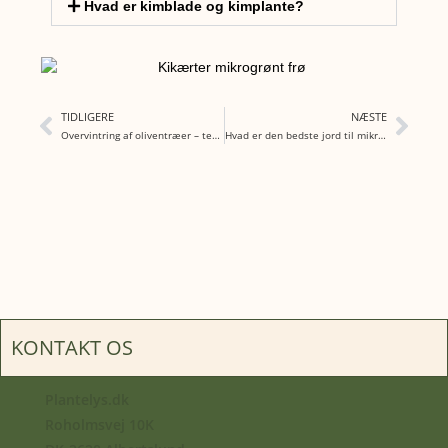
Hvad er kimblade og kimplante?
TIDLIGERE
NÆSTE
Overvintring af oliventræer – temperatur, lys og vanding (komplet guide)
Hvad er den bedste jord til mikrogrønt dyrkning
KONTAKT OS
Plantelys.dk
Roholmsvej 10K