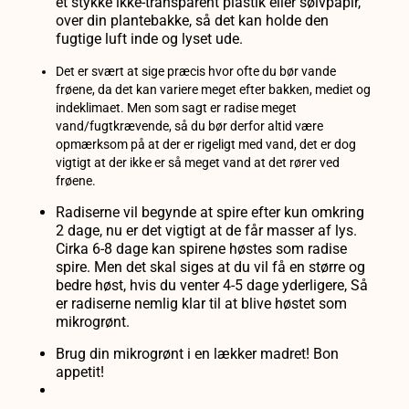
et stykke ikke-transparent plastik eller sølvpapir,
over din plantebakke, så det kan holde den
fugtige luft inde og lyset ude.
Det er svært at sige præcis hvor ofte du bør vande
frøene, da det kan variere meget efter bakken, mediet og
indeklimaet. Men som sagt er radise meget
vand/fugtkrævende, så du bør derfor altid være
opmærksom på at der er rigeligt med vand, det er dog
vigtigt at der ikke er så meget vand at det rører ved
frøene.
Radiserne vil begynde at spire efter kun omkring
2 dage, nu er det vigtigt at de får masser af lys.
Cirka 6-8 dage kan spirene høstes som radise
spire. Men det skal siges at du vil få en større og
bedre høst, hvis du venter 4-5 dage yderligere, Så
er radiserne nemlig klar til at blive høstet som
mikrogrønt.
Brug din mikrogrønt i en lækker madret! Bon
appetit!