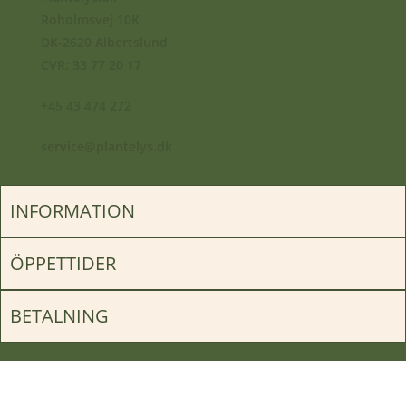
Roholmsvej 10K
DK-2620 Albertslund
CVR: 33 77 20 17
+45 43 474 272
service@plantelys.dk
INFORMATION
ÖPPETTIDER
BETALNING