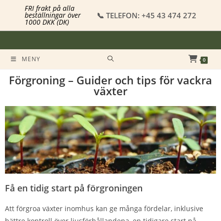
FRI frakt på alla
📞 TELEFON: +45 43 474 272
beställningar över
1000 DKK (DK)
MENY
0
Förgroning – Guider och tips för vackra
växter
Få en tidig start på förgroningen
Att förgroa växter inomhus kan ge många fördelar, inklusive
bättre kontroll över ljusförhållandena, en tidigare start på