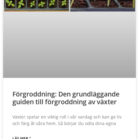
Förgroddning: Den grundläggande
guiden till förgroddning av växter
Växter spelar en viktig roll i vår vardag och kan ge liv
och färg åt våra hem. Så börjar du odla dina egna
LÄS MER "