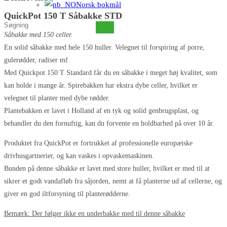
Norsk bokmål
QuickPot 150 T Såbakke STD
Søg
Såbakke med 150 celler.
på
En solid såbakke med hele 150 huller. Velegnet til forspiring af porre,
denne
gulerødder, radiser mf.
hjemmeside
Med Quickpot 150 T Standard får du en såbakke i meget høj kvalitet, som
kan holde i mange år. Spirebakken har ekstra dybe celler, hvilket er
velegnet til planter med dybe rødder.
Plantebakken er lavet i Holland af en tyk og solid genbrugsplast, og
behandler du den fornuftig, kan du forvente en holdbarhed på over 10 år.
Produktet fra QuickPot er fortrukket af professionelle europæiske
drivhusgartnerier, og kan vaskes i opvaskemaskinen.
Bunden på denne såbakke er lavet med store huller, hvilket er med til at
sikrer et godt vandafløb fra såjorden, nemt at få planterne ud af cellerne, og
giver en god iltforsyning til planterødderne.
Bemærk: Der følger ikke en underbakke med til denne såbakke