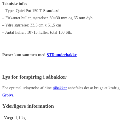
Tekniske info:
– Type: QuickPot 150 T
Standard
– Firkantet huller, størrelsen 30×30 mm og 65 mm dyb
– Ydre størrelse: 33,5 cm x 51,5 cm
– Antal huller: 10×15 huller, total 150 Stk.
Passer kun sammen med
STD underbakke
Lys for forspiring i såbakker
For optimal udnyttelse af dine
såbakker
anbefales det at bruge et kraftig
Grolys
.
Yderligere information
Vægt
1,1 kg