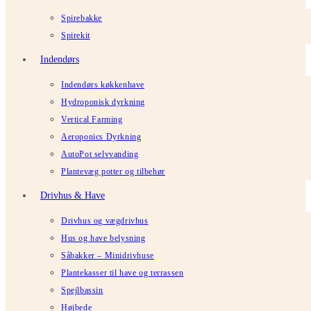
Spirebakke
Spirekit
Indendørs
Indendørs køkkenhave
Hydroponisk dyrkning
Vertical Farming
Aeroponics Dyrkning
AutoPot selvvanding
Plantevæg potter og tilbehør
Drivhus & Have
Drivhus og vægdrivhus
Hus og have belysning
Såbakker – Minidrivhuse
Plantekasser til have og terrassen
Spejlbassin
Højbede