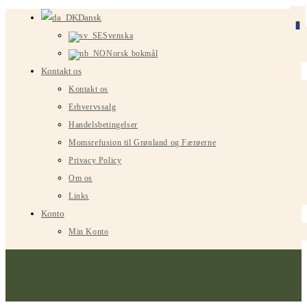
Spring
Dansk
0
til
Svenska
indhold
Norsk bokmål
Kontakt os
Kontakt os
Erhvervssalg
Handelsbetingelser
Momsrefusion til Grønland og Færøerne
Privacy Policy
Om os
Links
Konto
Min Konto