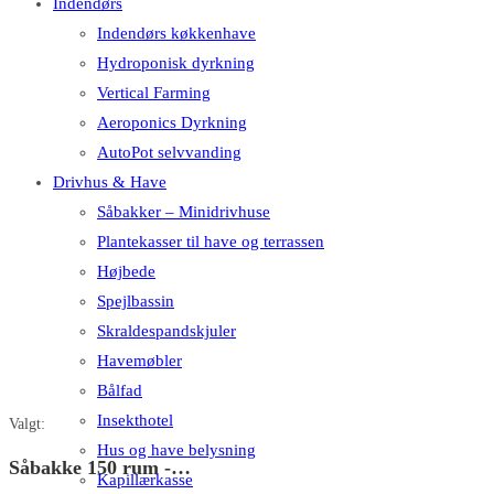
Indendørs
Indendørs køkkenhave
Hydroponisk dyrkning
Vertical Farming
Aeroponics Dyrkning
AutoPot selvvanding
Drivhus & Have
Såbakker – Minidrivhuse
Plantekasser til have og terrassen
Højbede
Spejlbassin
Skraldespandskjuler
Havemøbler
Bålfad
Insekthotel
Valgt:
Hus og have belysning
Såbakke 150 rum -…
Kapillærkasse