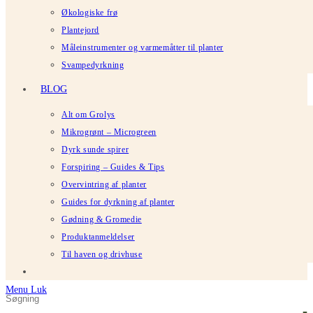
Økologiske frø
Plantejord
Måleinstrumenter og varmemåtter til planter
Svampedyrkning
BLOG
Alt om Grolys
Mikrogrønt – Microgreen
Dyrk sunde spirer
Forspiring – Guides & Tips
Overvintring af planter
Guides for dyrkning af planter
Gødning & Gromedie
Produktanmeldelser
Til haven og drivhuse
Menu
Luk
Søg
Tryk