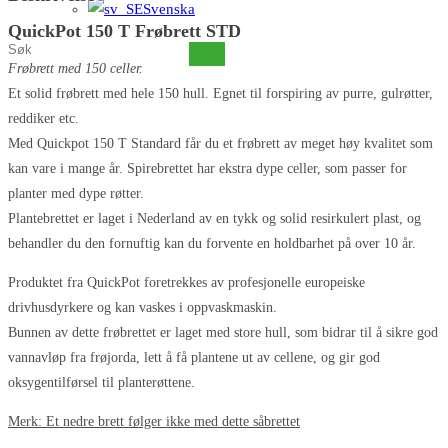
Svenska
QuickPot 150 T Frøbrett STD
Søk
Frøbrett med 150 celler.
på
Et solid frøbrett med hele 150 hull. Egnet til forspiring av purre, gulrøtter,
dette
reddiker etc.
nettstedet
Med Quickpot 150 T Standard får du et frøbrett av meget høy kvalitet som
kan vare i mange år. Spirebrettet har ekstra dype celler, som passer for
planter med dype røtter.
Plantebrettet er laget i Nederland av en tykk og solid resirkulert plast, og
behandler du den fornuftig kan du forvente en holdbarhet på over 10 år.
Produktet fra QuickPot foretrekkes av profesjonelle europeiske
drivhusdyrkere og kan vaskes i oppvaskmaskin.
Bunnen av dette frøbrettet er laget med store hull, som bidrar til å sikre god
vannavløp fra frøjorda, lett å få plantene ut av cellene, og gir god
oksygentilførsel til planterøttene.
Merk: Et nedre brett følger ikke med dette såbrettet