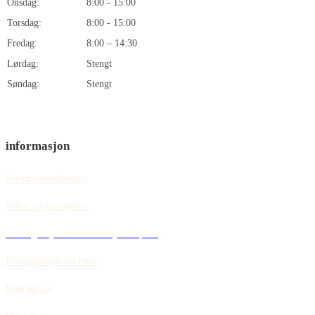
Onsdag:
8:00 - 15:00
Torsdag:
8:00 - 15:00
Fredag:
8:00 – 14:30
Lørdag:
Stengt
Søndag:
Stengt
informasjon
Personvernerklæring
Vilkår og betingelser
Retningslinjer for informasjonskapsler
Retningslinjer for retur
Kontakt oss