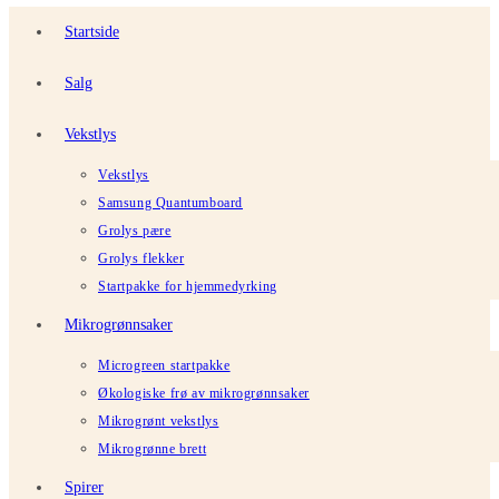
Startside
Salg
Vekstlys
Vekstlys
Samsung Quantumboard
Grolys pære
Grolys flekker
Startpakke for hjemmedyrking
Mikrogrønnsaker
Microgreen startpakke
Økologiske frø av mikrogrønnsaker
Mikrogrønt vekstlys
Mikrogrønne brett
Spirer