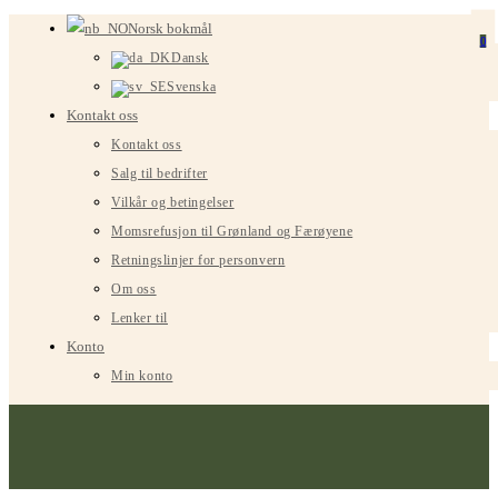
Gå
Norsk bokmål
0
til
Dansk
innhold
Svenska
Kontakt oss
Kontakt oss
Salg til bedrifter
Vilkår og betingelser
Momsrefusjon til Grønland og Færøyene
Retningslinjer for personvern
Om oss
Lenker til
Konto
Min konto