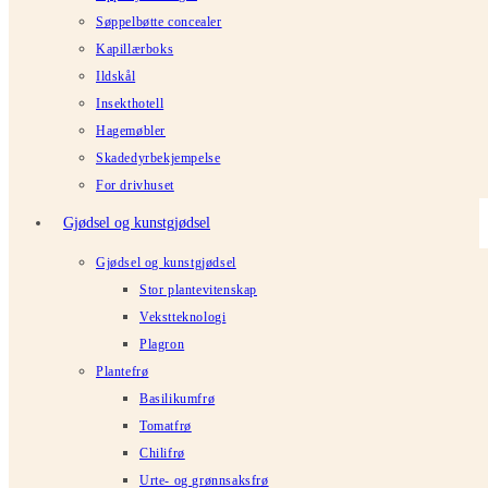
Søppelbøtte concealer
Kapillærboks
Ildskål
Insekthotell
Hagemøbler
Skadedyrbekjempelse
For drivhuset
Gjødsel og kunstgjødsel
Gjødsel og kunstgjødsel
Stor plantevitenskap
Vekstteknologi
Plagron
Plantefrø
Basilikumfrø
Tomatfrø
Chilifrø
Urte- og grønnsaksfrø