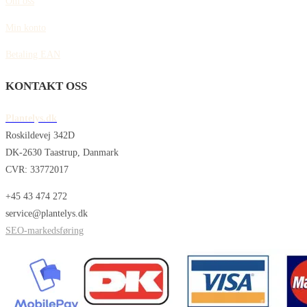
Om oss
Min konto
Betaling EAN
KONTAKT OSS
Plantelys.dk
Roskildevej 342D
DK-2630 Taastrup, Danmark
CVR: 33772017
+45 43 474 272
service@plantelys.dk
SEO-markedsføring