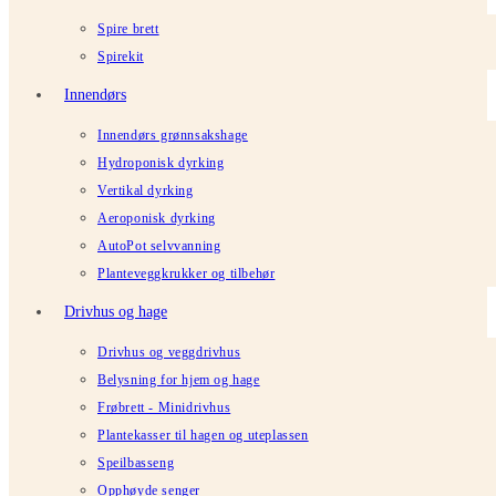
Spire brett
Spirekit
Innendørs
Innendørs grønnsakshage
Hydroponisk dyrking
Vertikal dyrking
Aeroponisk dyrking
AutoPot selvvanning
Planteveggkrukker og tilbehør
Drivhus og hage
Drivhus og veggdrivhus
Belysning for hjem og hage
Frøbrett - Minidrivhus
Plantekasser til hagen og uteplassen
Speilbasseng
Opphøyde senger