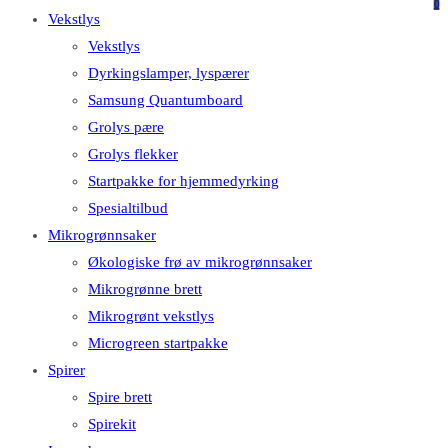
på
på
0
Vekstlys
dette
Escape
Vekstlys
nettstedet
for
Dyrkingslamper, lyspærer
å
Samsung Quantumboard
lukke
Grolys pære
søkefeltet.
Grolys flekker
Startpakke for hjemmedyrking
Spesialtilbud
Mikrogrønnsaker
Økologiske frø av mikrogrønnsaker
Mikrogrønne brett
Mikrogrønt vekstlys
Microgreen startpakke
Spirer
Spire brett
Spirekit