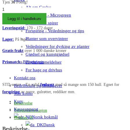
var:
er:
Tjen
36
Poeng!
DKK 61,00.
DKK 59,00.
Alt om Grolys
Såbakke
Microgreen - Microgreen
150
Legg til i handlekurv
Dyrk sunne spirer
rum
Leveringstid:
170 - 172 dager
Forspiring - Veiledninger og tips
-
QuickPot
Planter som overvintrer
Lager:
På lager
150
Veiledninger for dyrking av planter
Gratis frakt
over 1 000 danske kroner
T
Gjødsel og kunstgjødsel
-
Prismatch:
Billigste pris
Produktanmeldelser
STD
For hage og drivhus
antall
Kontakt oss
STD-serien – En solid
frøbrett
med så mange som 150 hull. Egnet for
Bedriftssalg og firmagaver
forspiring
av purre, gulrøtter, reddiker mm.
Min konto
Kurv
Beskrivelse
Kasseapparat
Tilleggsinformasjon
Norsk bokmål
Omtaler (0)
Dansk
Beskrivelse