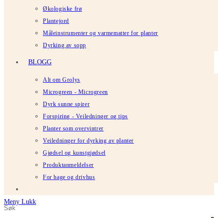
Økologiske frø
Plantejord
Måleinstrumenter og varmematter for planter
Dyrking av sopp
BLOGG
Alt om Grolys
Microgreen - Microgreen
Dyrk sunne spirer
Forspiring - Veiledninger og tips
Planter som overvintrer
Veiledninger for dyrking av planter
Gjødsel og kunstgjødsel
Produktanmeldelser
For hage og drivhus
Meny
Lukk
Søk
Trykk