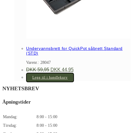
Undervannsbrett for QuickPot såbrett Standard
(STD)
Varenr.: 28047
Opprinnelig
Nåværende
DKK
59,95
DKK
44,95
pris
pris
var:
er:
Legg til i handlekurv
DKK 59,95.
DKK 44,95.
NYHETSBREV
Åpningstider
Mandag:
8:00 - 15:00
Tirsdag:
8:00 - 15:00