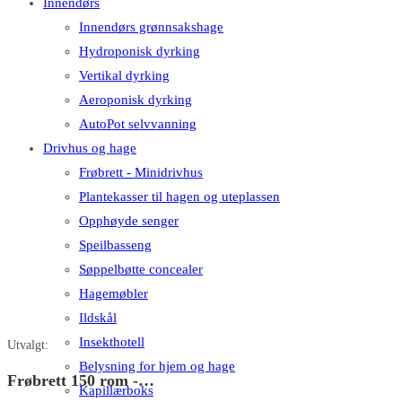
Innendørs
Innendørs grønnsakshage
Hydroponisk dyrking
Vertikal dyrking
Aeroponisk dyrking
AutoPot selvvanning
Drivhus og hage
Frøbrett - Minidrivhus
Plantekasser til hagen og uteplassen
Opphøyde senger
Speilbasseng
Søppelbøtte concealer
Hagemøbler
Ildskål
Insekthotell
Utvalgt:
Belysning for hjem og hage
Frøbrett 150 rom -…
Kapillærboks