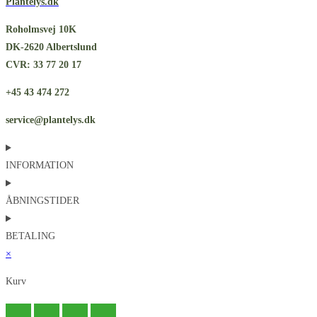
Plantelys.dk
Roholmsvej 10K
DK-2620 Albertslund
CVR: 33 77 20 17
+45 43 474 272
service@plantelys.dk
INFORMATION
ÅBNINGSTIDER
BETALING
×
Kurv