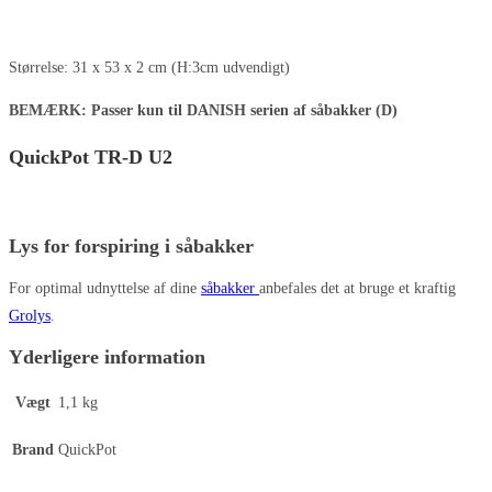
Størrelse: 31 x 53 x 2 cm (H:3cm udvendigt)
BEMÆRK: Passer kun til DANISH serien af såbakker (D)
QuickPot TR-D U2
Lys for forspiring i såbakker
For optimal udnyttelse af dine
såbakker
anbefales det at bruge et kraftig
Grolys
.
Yderligere information
Vægt
1,1 kg
Brand
QuickPot