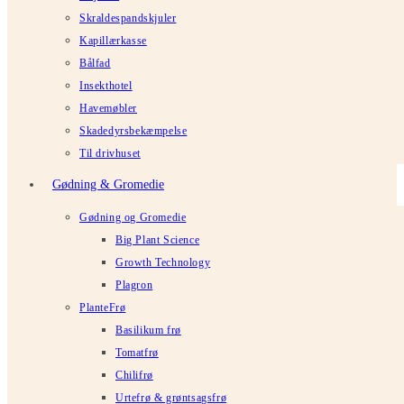
Skraldespandskjuler
Kapillærkasse
Bålfad
Insekthotel
Havemøbler
Skadedyrsbekæmpelse
Til drivhuset
Gødning & Gromedie
Gødning og Gromedie
Big Plant Science
Growth Technology
Plagron
PlanteFrø
Basilikum frø
Tomatfrø
Chilifrø
Urtefrø & grøntsagsfrø