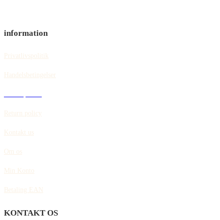
information
Privatlivspolitik
Handelsbetingelser
Cookiepolitik
Return policy
Kontakt us
Om os
Min Konto
Betaling EAN
KONTAKT OS