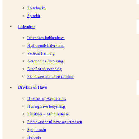
Spirebakke
Spirekit
Indendørs
Indendørs køkkenhave
Hydroponisk dyrkning
Vertical Farming
Aeroponics Dyrkning
AutoPot selvvanding
Plantevæg potter og tilbehør
Drivhus & Have
Drivhus og vægdrivhus
Hus og have belysning
Såbakker – Minidrivhuse
Plantekasser til have og terrassen
Spejlbassin
Højbede