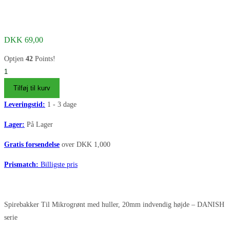
DKK
69,00
Optjen
42
Points!
Spirebakker
Til
Tilføj til kurv
Mikrogrønt
Leveringstid:
1 - 3 dage
med
huller
Lager:
På Lager
20mm
Gratis forsendelse
over DKK 1,000
antal
Prismatch:
Billigste pris
Spirebakker Til Mikrogrønt med huller, 20mm indvendig højde – DANISH
serie