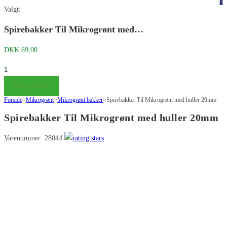
på
på
0
Valgt:
denne
Escape
hjemmeside
for
Spirebakker Til Mikrogrønt med…
at
DKK
69,00
lukke
søgepanelet.
Spirebakker
Til
Tilføj til kurv
Mikrogrønt
Forside
>
Mikrogrønt
>
Mikrogrønt bakker
>
Spirebakker Til Mikrogrønt med huller 20mm
med
Spirebakker Til Mikrogrønt med huller 20mm
huller
20mm
Varenummer: 28044
antal