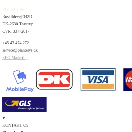
Plantelys.dk
Roskildevej 342D
DK-2630 Taastrup
CVR: 33772017
+45 43 474 272
service@plantelys.dk
SEO Marketing
KONTAKT OS