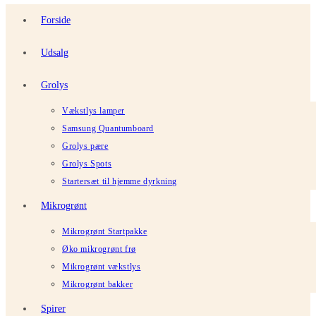
Forside
Udsalg
Grolys
Vækstlys lamper
Samsung Quantumboard
Grolys pære
Grolys Spots
Startersæt til hjemme dyrkning
Mikrogrønt
Mikrogrønt Startpakke
Øko mikrogrønt frø
Mikrogrønt vækstlys
Mikrogrønt bakker
Spirer