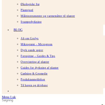
Økologiske frø
Plantejord
Måleinstrumenter og varmemåtter til planter
Svampedyrkning
BLOG
Alt om Grolys
Mikrogrønt – Microgreen
Dyrk sunde spirer
Forspiring – Guides & Tips
Overvintring af planter
Guides for dyrkning af planter
Gødning & Gromedie
Produktanmeldelser
Til haven og drivhuse
Menu
Luk
Søg
Tryk