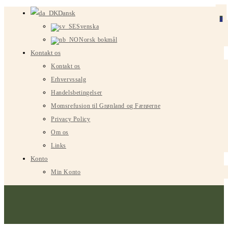
Spring
Dansk
0
til
Svenska
indhold
Norsk bokmål
Kontakt os
Kontakt os
Erhvervssalg
Handelsbetingelser
Momsrefusion til Grønland og Færøerne
Privacy Policy
Om os
Links
Konto
Min Konto