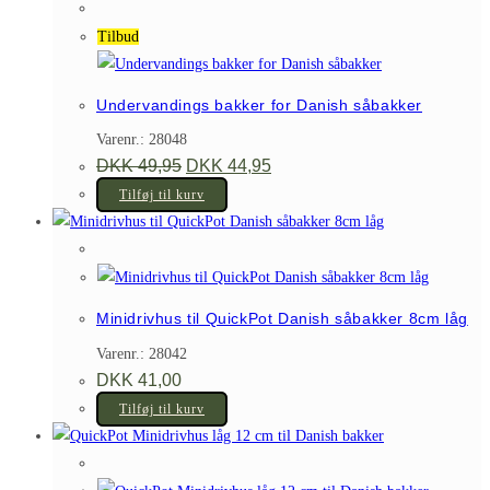
Tilbud
Undervandings bakker for Danish såbakker
Varenr.: 28048
Den
Den
DKK
49,95
DKK
44,95
oprindelige
aktuelle
pris
pris
Tilføj til kurv
var:
er:
DKK 49,95.
DKK 44,95.
Minidrivhus til QuickPot Danish såbakker 8cm låg
Varenr.: 28042
DKK
41,00
Tilføj til kurv