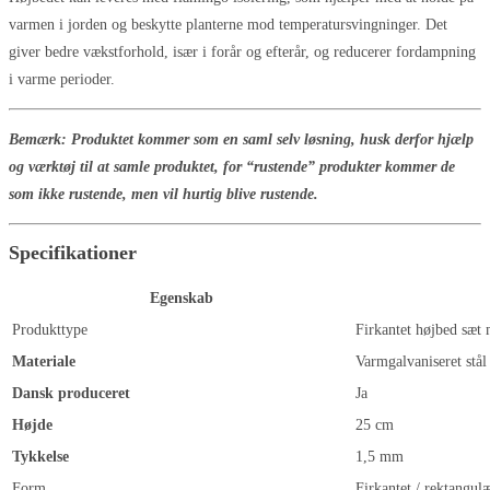
varmen i jorden og beskytte planterne mod temperatursvingninger. Det
giver bedre vækstforhold, især i forår og efterår, og reducerer fordampning
i varme perioder.
Bemærk: Produktet kommer som en saml selv løsning, husk derfor hjælp
og værktøj til at samle produktet, for “rustende” produkter kommer de
som ikke rustende, men vil hurtig blive rustende.
Specifikationer
Egenskab
Produkttype
Firkantet højbed sæt
Materiale
Varmgalvaniseret stål
Dansk produceret
Ja
Højde
25 cm
Tykkelse
1,5 mm
Form
Firkantet / rektangul