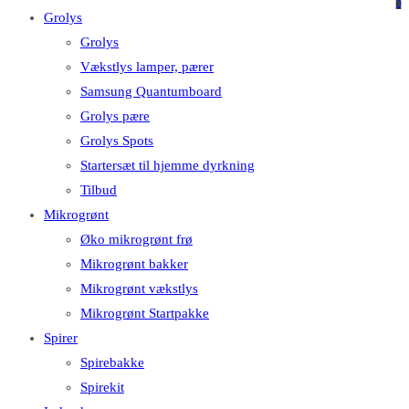
på
på
0
Grolys
denne
Escape
Grolys
hjemmeside
for
Vækstlys lamper, pærer
at
Samsung Quantumboard
lukke
Grolys pære
søgepanelet.
Grolys Spots
Startersæt til hjemme dyrkning
Tilbud
Mikrogrønt
Øko mikrogrønt frø
Mikrogrønt bakker
Mikrogrønt vækstlys
Mikrogrønt Startpakke
Spirer
Spirebakke
Spirekit