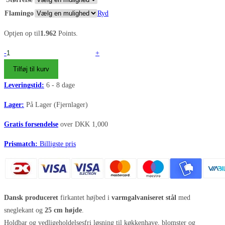
DKK 3.270,00
Flamingo
Ryd
Optjen op til
1.962
Points.
Højbede
-
+
sæt
Tilføj til kurv
firkantet
Leveringstid:
6 - 8 dage
galvaniseret
(med
Lager:
På Lager (Fjernlager)
sneglekant)
Gratis forsendelse
over DKK 1,000
antal
Prismatch:
Billigste pris
Dansk produceret
firkantet højbed i
varmgalvaniseret stål
med
sneglekant og
25 cm højde
.
Holdbar og vedligeholdelsesfri løsning til køkkenhave, blomster og