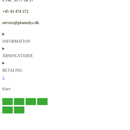
CVR: 33 77 20 17
+45 43 474 272
service@plantelys.dk
INFORMATION
ÅBNINGSTIDER
BETALING
×
Kurv