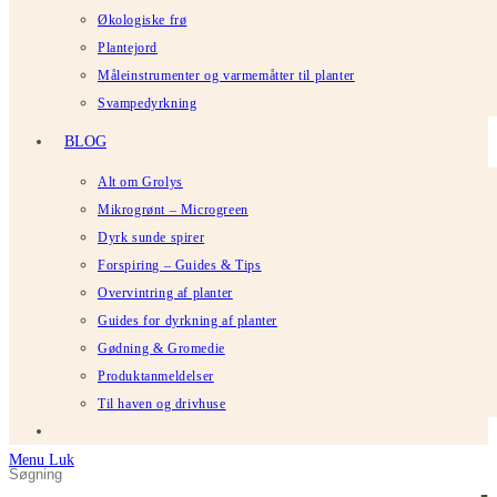
Økologiske frø
Plantejord
Måleinstrumenter og varmemåtter til planter
Svampedyrkning
BLOG
Alt om Grolys
Mikrogrønt – Microgreen
Dyrk sunde spirer
Forspiring – Guides & Tips
Overvintring af planter
Guides for dyrkning af planter
Gødning & Gromedie
Produktanmeldelser
Til haven og drivhuse
Menu
Luk
Søg
Tryk