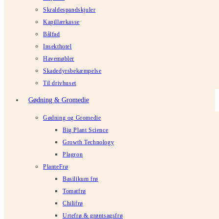
Skraldespandskjuler
Kapillærkasse
Bålfad
Insekthotel
Havemøbler
Skadedyrsbekæmpelse
Til drivhuset
Gødning & Gromedie
Gødning og Gromedie
Big Plant Science
Growth Technology
Plagron
PlanteFrø
Basilikum frø
Tomatfrø
Chilifrø
Urtefrø & grøntsagsfrø