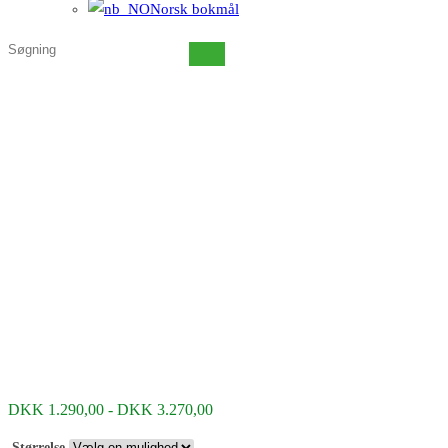
Norsk bokmål
Søg
på
denne
hjemmeside
Prisinterval:
DKK
1.290,00
-
DKK
3.270,00
DKK 1.290,00
til
Størrelse