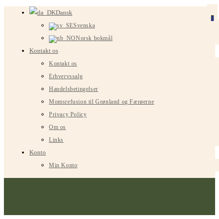
Spring
Dansk
0
til
Svenska
indhold
Norsk bokmål
Kontakt os
Kontakt os
Erhvervssalg
Handelsbetingelser
Momsrefusion til Grønland og Færøerne
Privacy Policy
Om os
Links
Konto
Min Konto