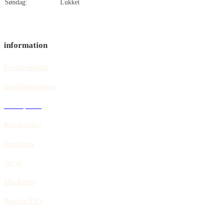
Søndag:
Lukket
information
Privatlivspolitik
Handelsbetingelser
Cookiepolitik
Return policy
Kontakt us
Om os
Min Konto
Betaling EAN