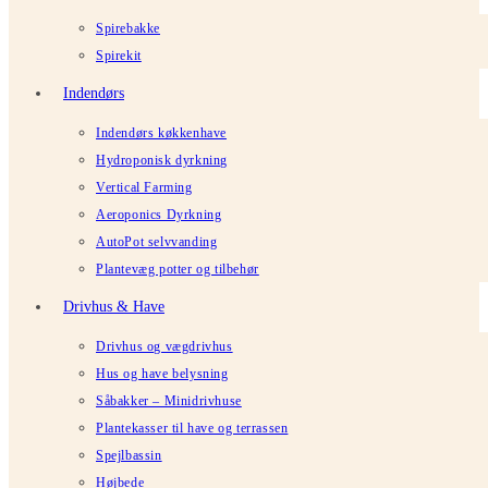
Spirebakke
Spirekit
Indendørs
Indendørs køkkenhave
Hydroponisk dyrkning
Vertical Farming
Aeroponics Dyrkning
AutoPot selvvanding
Plantevæg potter og tilbehør
Drivhus & Have
Drivhus og vægdrivhus
Hus og have belysning
Såbakker – Minidrivhuse
Plantekasser til have og terrassen
Spejlbassin
Højbede