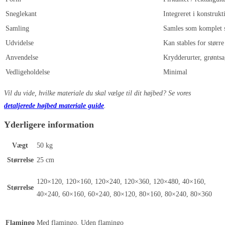
Sneglekant
Integreret i konstruk
Samling
Samles som komplet 
Udvidelse
Kan stables for større
Anvendelse
Krydderurter, grønts
Vedligeholdelse
Minimal
Vil du vide, hvilke materiale du skal vælge til dit højbed? Se vores
detaljerede højbed materiale guide
.
Yderligere information
Vægt
50 kg
Størrelse
25 cm
120×120, 120×160, 120×240, 120×360, 120×480, 40×160,
Størrelse
40×240, 60×160, 60×240, 80×120, 80×160, 80×240, 80×360
Flamingo
Med flamingo, Uden flamingo