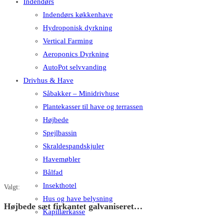
Indendørs
Indendørs køkkenhave
Hydroponisk dyrkning
Vertical Farming
Aeroponics Dyrkning
AutoPot selvvanding
Drivhus & Have
Såbakker – Minidrivhuse
Plantekasser til have og terrassen
Højbede
Spejlbassin
Skraldespandskjuler
Havemøbler
Bålfad
Insekthotel
Valgt:
Hus og have belysning
Højbede sæt firkantet galvaniseret…
Kapillærkasse