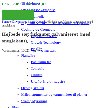
Til drivhuset
Prisinterval:
DKK
1.290,00
-
DKK
3.270,00
DKK 1.290,00
Skadedyrsbekæmpelse
Vælg muligheder
til
Gødning & Gromedie
Forside
>
Drivhuset og haven
>
Højbede
DKK 3.270,00
>
Højbede sæt firkantet galvaniseret (med
Big Plant Science – Dansk produceret gødning
sneglekant)
Gødning og Gromedie
Højbede sæt firkantet galvaniseret (med
Big Plant Science
sneglekant)
Growth Technology
Plagron
Varenummer: 100214-vg
PlanteFrø
Basilikum frø
Tomatfrø
Chilifrø
Urtefrø & grøntsagsfrø
Økologiske frø
Måleinstrumenter og varmemåtter til planter
Svampedyrkning
Blog