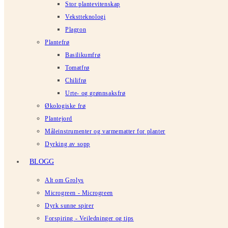
Stor plantevitenskap
Vekstteknologi
Plagron
Plantefrø
Basilikumfrø
Tomatfrø
Chilifrø
Urte- og grønnsaksfrø
Økologiske frø
Plantejord
Måleinstrumenter og varmematter for planter
Dyrking av sopp
BLOGG
Alt om Grolys
Microgreen - Microgreen
Dyrk sunne spirer
Forspiring - Veiledninger og tips