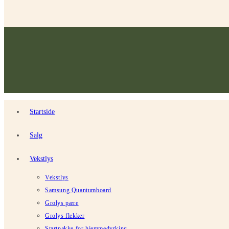
Startside
Salg
Vekstlys
Vekstlys
Samsung Quantumboard
Grolys pære
Grolys flekker
Startpakke for hjemmedyrking