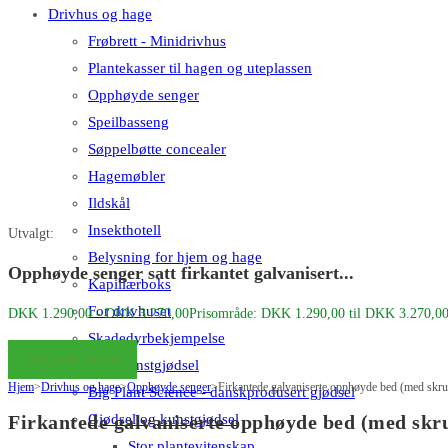
Drivhus og hage
Frøbrett - Minidrivhus
Plantekasser til hagen og uteplassen
Opphøyde senger
Speilbasseng
Søppelbøtte concealer
Hagemøbler
Ildskål
Insekthotell
Utvalgt:
Belysning for hjem og hage
Opphøyde senger satt firkantet galvanisert...
Kapillærboks
For drivhuset
DKK
1.290,00
-
DKK
3.270,00
Prisområde: DKK 1.290,00 til DKK 3.270,0
Skadedyrbekjempelse
Velg alternativer
Gjødsel og kunstgjødsel
Hjem
>
Drivhus og hage
>
Opphøyde senger
>
Firkantede galvaniserte opphøyde bed (med skru
Big Plant Science - danskprodusert gjødsel
Gjødsel og kunstgjødsel
Firkantede galvaniserte opphøyde bed (med skr
Stor plantevitenskap