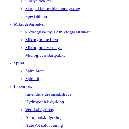
Grolys flekker
Startpakke for hjemmedyrking
Spesialtilbud
Mikrogrønnsaker
Økologiske frø av mikrogrønnsaker
Mikrogrønne brett
Mikrogrønt vekstlys
Microgreen startpakke
Spirer
Spire brett
Spirekit
Innendørs
Innendørs grønnsakshage
Hydroponisk dyrking
Vertikal dyrking
Aeroponisk dyrking
AutoPot selvvanning