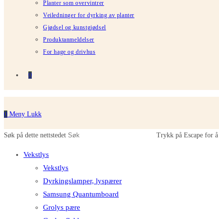
Planter som overvintrer
Veiledninger for dyrking av planter
Gjødsel og kunstgjødsel
Produktanmeldelser
For hage og drivhus
0
0
Meny
Lukk
Søk på dette nettstedet
Trykk på Escape for å 
Vekstlys
Vekstlys
Dyrkingslamper, lyspærer
Samsung Quantumboard
Grolys pære