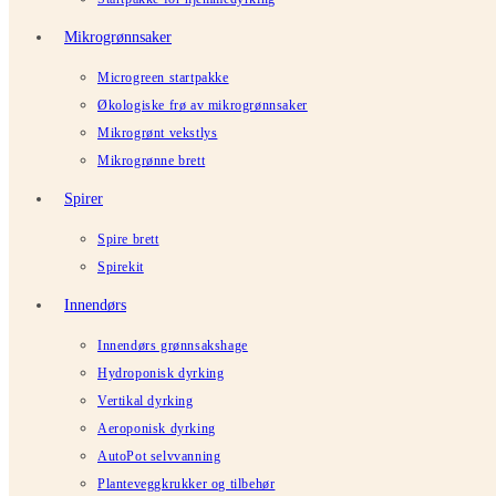
Mikrogrønnsaker
Microgreen startpakke
Økologiske frø av mikrogrønnsaker
Mikrogrønt vekstlys
Mikrogrønne brett
Spirer
Spire brett
Spirekit
Innendørs
Innendørs grønnsakshage
Hydroponisk dyrking
Vertikal dyrking
Aeroponisk dyrking
AutoPot selvvanning
Planteveggkrukker og tilbehør