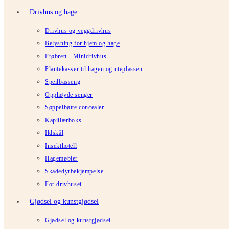
Drivhus og hage
Drivhus og veggdrivhus
Belysning for hjem og hage
Frøbrett - Minidrivhus
Plantekasser til hagen og uteplassen
Speilbasseng
Opphøyde senger
Søppelbøtte concealer
Kapillærboks
Ildskål
Insekthotell
Hagemøbler
Skadedyrbekjempelse
For drivhuset
Gjødsel og kunstgjødsel
Gjødsel og kunstgjødsel