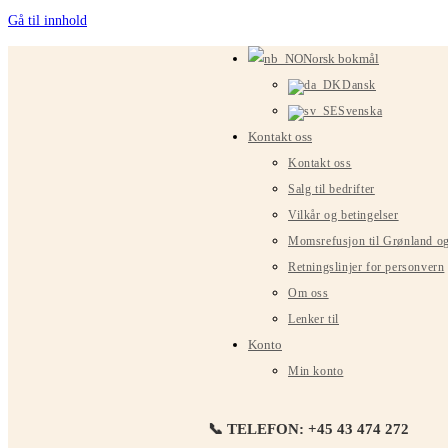
Gå til innhold
Norsk bokmål
Dansk
Svenska
Kontakt oss
Kontakt oss
Salg til bedrifter
Vilkår og betingelser
Momsrefusjon til Grønland o
Retningslinjer for personvern
Om oss
Lenker til
Konto
Min konto
📞 TELEFON: +45 43 474 272