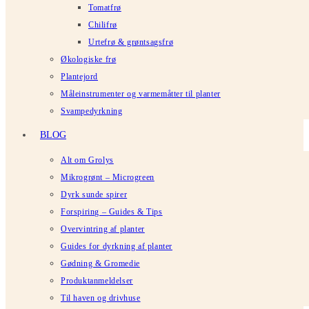
Tomatfrø
Chilifrø
Urtefrø & grøntsagsfrø
Økologiske frø
Plantejord
Måleinstrumenter og varmemåtter til planter
Svampedyrkning
BLOG
Alt om Grolys
Mikrogrønt – Microgreen
Dyrk sunde spirer
Forspiring – Guides & Tips
Overvintring af planter
Guides for dyrkning af planter
Gødning & Gromedie
Produktanmeldelser
Til haven og drivhuse