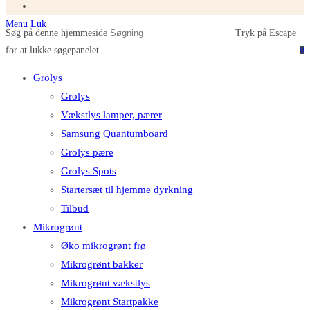
Menu
Luk
Søg på denne hjemmeside
Tryk på Escape
for at lukke søgepanelet.
0
Grolys
Grolys
Vækstlys lamper, pærer
Samsung Quantumboard
Grolys pære
Grolys Spots
Startersæt til hjemme dyrkning
Tilbud
Mikrogrønt
Øko mikrogrønt frø
Mikrogrønt bakker
Mikrogrønt vækstlys
Mikrogrønt Startpakke