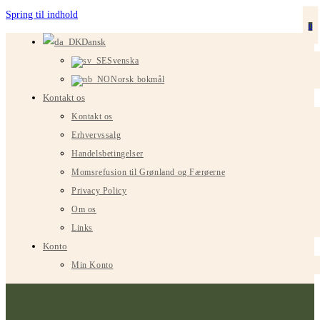
Spring til indhold
0
Dansk
Svenska
Norsk bokmål
Kontakt os
Kontakt os
Erhvervssalg
Handelsbetingelser
Momsrefusion til Grønland og Færøerne
Privacy Policy
Om os
Links
Konto
Min Konto