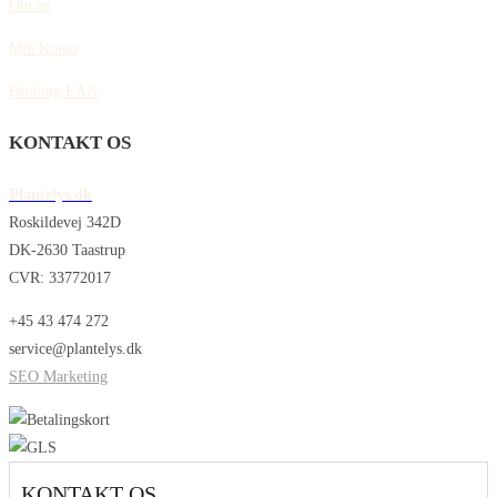
Om os
Min Konto
Betaling EAN
KONTAKT OS
Plantelys.dk
Roskildevej 342D
DK-2630 Taastrup
CVR: 33772017
+45 43 474 272
service@plantelys.dk
SEO Marketing
KONTAKT OS