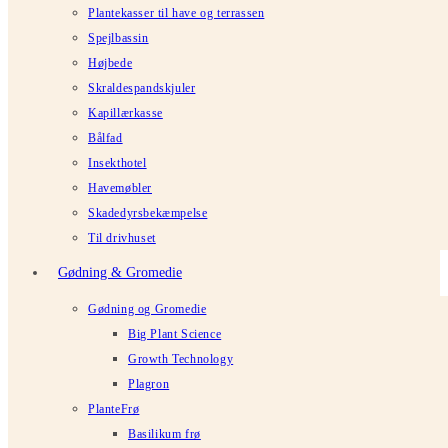
Plantekasser til have og terrassen
Spejlbassin
Højbede
Skraldespandskjuler
Kapillærkasse
Bålfad
Insekthotel
Havemøbler
Skadedyrsbekæmpelse
Til drivhuset
Gødning & Gromedie
Gødning og Gromedie
Big Plant Science
Growth Technology
Plagron
PlanteFrø
Basilikum frø