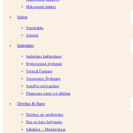
Mikrogrønt bakker
Spirer
Spirebakke
Spirekit
Indendørs
Indendørs køkkenhave
Hydroponisk dyrkning
Vertical Farming
Aeroponics Dyrkning
AutoPot selvvanding
Plantevæg potter og tilbehør
Drivhus & Have
Drivhus og vægdrivhus
Hus og have belysning
Såbakker – Minidrivhuse