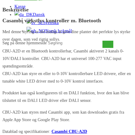
Kasse
Beskrivelse
Dansk
Casambi vækstlys kontroller m. Bluetooth
Svenska
Norsk bokmål
Med denne styring er det muligt at give dine planter det perfekte lys styrke
over dagen, som ved rigtig sollys.
Søg på denne hjemmeside
CBU-A2D er en Bluetooth kontrollerbar, Casambi aktiveret 2 kanals 0-
10V/DALI kontroller. CBU-A2D har et universel 100-277 VAC input
spændingsområde.
CBU-A2D kan styre en eller to 0-10V kontrollerbare LED drivere, eller en
tunable white LED driver med to 0-10V kontrol interfaces.
Produktet kan også konfigureres til en DALI funktion, hvor den kan blive
tilsluttet til en DALI LED driver eller DALI sensor.
CBU-A2D kan styres med Casambi app, som kan downloades gratis fra
Apple App Store og Google Play Store.
Datablad og specifikationer:
Casambi CBU-A2D