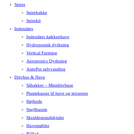
Spirer
Spirebakke
Spirekit
Indendørs
Indendørs køkkenhave
Hydroponisk dyrkning
Vertical Farming
Aeroponics Dyrkning
AutoPot selvvanding
Drivhus & Have
Såbakker – Minidrivhuse
Plantekasser til have og terrassen
Højbede
Spejlbassin
Skraldespandskjuler
Havemøbler
Bålfad