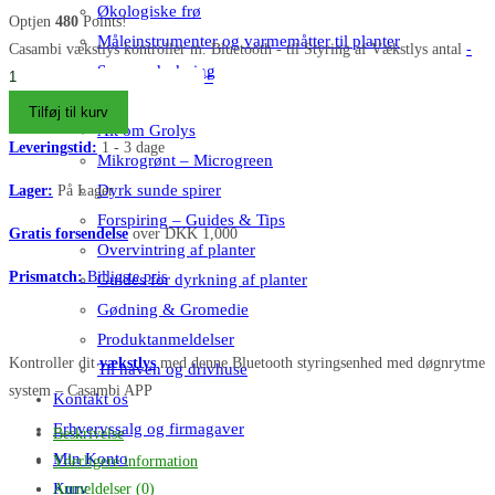
Økologiske frø
Optjen
480
Points!
Måleinstrumenter og varmemåtter til planter
Casambi vækstlys kontroller m. Bluetooth - til Styring af Vækstlys antal
-
Svampedyrkning
+
Blog
Tilføj til kurv
Alt om Grolys
Leveringstid:
1 - 3 dage
Mikrogrønt – Microgreen
Dyrk sunde spirer
Lager:
På Lager
Forspiring – Guides & Tips
Gratis forsendelse
over DKK 1,000
Overvintring af planter
Prismatch:
Billigste pris
Guides for dyrkning af planter
Gødning & Gromedie
Produktanmeldelser
Kontroller dit
vækstlys
med denne Bluetooth styringsenhed med døgnrytme
Til haven og drivhuse
system – Casambi APP
Kontakt os
Erhvervssalg og firmagaver
Beskrivelse
Min Konto
Yderligere information
Kurv
Anmeldelser (0)