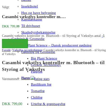
Insekthotel
Valgt:
Hus og have belysning
Casambi vækstlys kontroller m.…
Kapillærkasse
Til drivhuset
DKK
799,00
Skadedyrsbekæmpelse
Casambi vækstlys kontroller m. Bluetooth - til Styring af Vækstlys antal
-
Gødning & Gromedie
Tilføj til kurv
Big Plant Science – Dansk produceret gødning
Forside
>
Vækstlys og vækstlamper
>
Casambi vækstlys kontroller m. Bluetooth – til Styring
Gødning og Gromedie
af Vækstlys
Big Plant Science
Casambi vækstlys kontroller m. Bluetooth – til
Growth Technology
Styring af Vækstlys
Plagron
PlanteFrø
Varenummer: 50030
Basilikum frø
Tomatfrø
Chilifrø
DKK
799,00
Urtefrø & grøntsagsfrø