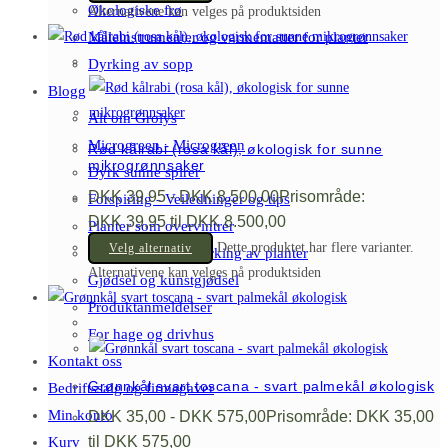
Økologiske frø
Alternativene kan velges på produktsiden
Måleinstrumenter og varmematter for planter
Dyrking av sopp
Blogg
Alt om Grolys
Microgreen - Microgreen
Rød kålrabi (rosa kål), økologisk for sunne
mikrogrønnsaker
Dyrk sunne spirer
DKK
39,95
-
DKK
8.500,00
Prisområde:
Forspiring - Veiledninger og tips
DKK 39,95 til DKK 8.500,00
Planter som overvintrer
Dette produktet har flere varianter.
Velg alternativ
Veiledninger for dyrking av planter
Alternativene kan velges på produktsiden
Gjødsel og kunstgjødsel
Produktanmeldelser
For hage og drivhus
Kontakt oss
Grønnkål svart toscana - svart palmekål økologisk
Bedriftssalg og firmagaver
Min konto
DKK
35,00
-
DKK
575,00
Prisområde: DKK 35,00
til DKK 575,00
Kurv