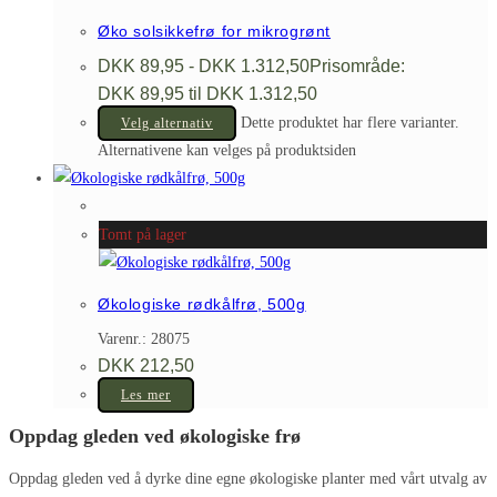
Øko solsikkefrø for mikrogrønt
DKK
89,95
-
DKK
1.312,50
Prisområde:
DKK 89,95 til DKK 1.312,50
Dette produktet har flere varianter.
Velg alternativ
Alternativene kan velges på produktsiden
Tomt på lager
Økologiske rødkålfrø, 500g
Varenr.: 28075
DKK
212,50
Les mer
Oppdag gleden ved økologiske frø
Oppdag gleden ved å dyrke dine egne økologiske planter med vårt utvalg av