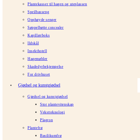
Plantekasser til hagen og uteplassen
Speilbasseng
Opphøyde senger
Søppelbøtte concealer
Kapillærboks
Ildskål
Insekthotell
Hagemøbler
Skadedyrbekjempelse
For drivhuset
Gjødsel og kunstgjødsel
Gjødsel og kunstgjødsel
Stor plantevitenskap
Vekstteknologi
Plagron
Plantefrø
Basilikumfrø