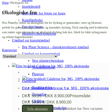
Hjem
>
Økologiske frø
Insekthotell
Økologiske frø
Belysning for hjem og hage
Kapillærboks
Hos Plantelys finner du økologiske frø for dyrking av grønnsaker, urter og blomster,
For drivhuset
perfekt for grønnsakshager, drivhus og innendørs dyrking. Dyrk naturlig med kvalitetsfrø
som støtter sunn plantevekst og økologisk dyrking hele året. Ideelt for både nybegynnere
Skadedyrbekjempelse
og erfarne hageentusiaster.
Gjødsel og kunstgjødsel
Big Plant Science - danskprodusert gjødsel
Kategorier
Gjødsel og kunstgjødsel
Stor plantevitenskap
Vekstteknologi
Plagron
Plantefrø
Basilikumfrø
Ekte brokkoli Calabrese frø, MG, 100% økologiske
Tomatfrø
DKK
59,95
-
DKK
8.900,00
Prisområde:
Chilifrø
DKK 59,95 til DKK 8.900,00
Urte- og grønnsaksfrø
Dette produktet har flere varianter.
Velg alternativ