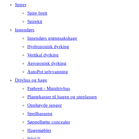
Spirer
Spire brett
Spirekit
Innendørs
Innendørs grønnsakshage
Hydroponisk dyrking
Vertikal dyrking
Aeroponisk dyrking
AutoPot selvvanning
Drivhus og hage
Frøbrett - Minidrivhus
Plantekasser til hagen og uteplassen
Opphøyde senger
Speilbasseng
Søppelbøtte concealer
Hagemøbler
Ildskål