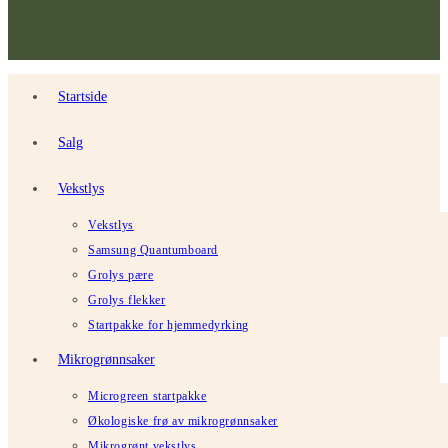
Startside
Salg
Vekstlys
Vekstlys
Samsung Quantumboard
Grolys pære
Grolys flekker
Startpakke for hjemmedyrking
Mikrogrønnsaker
Microgreen startpakke
Økologiske frø av mikrogrønnsaker
Mikrogrønt vekstlys