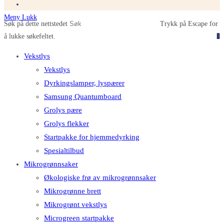
Meny
Lukk
Søk på dette nettstedet
Trykk på Escape for
å lukke søkefeltet.
0
Vekstlys
Vekstlys
Dyrkingslamper, lyspærer
Samsung Quantumboard
Grolys pære
Grolys flekker
Startpakke for hjemmedyrking
Spesialtilbud
Mikrogrønnsaker
Økologiske frø av mikrogrønnsaker
Mikrogrønne brett
Mikrogrønt vekstlys
Microgreen startpakke