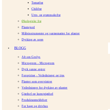
Tomatfrø
Chilifrø
Urte- og grønnsaksfrø
Økologiske frø
Plantejord
Måleinstrumenter og varmematter for planter
Dyrking av sopp
BLOGG
Alt om Grolys
Microgreen - Microgreen
Dyrk sunne spirer
Forspiring - Veiledninger og tips
Planter som overvintrer
Veiledninger for dyrking av planter
Gjødsel og kunstgjødsel
Produktanmeldelser
For hage og drivhus