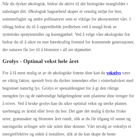
Når du dyrker økologisk, bidrar du aktivt til det biologiske mangfoldet i
nabolaget ditt. Økologisk hagearbeid skaper et vennlig miljø for bier,
sommerfugler og andre pollinatorer som er viktige for økosystemet vårt. I
tillegg bidrar du til å opprettholde jordhelsen ved å unngå bruk av
syntetiske sprøytemidler og kunstgjødsel. Ved å velge våre økologiske frø
bidrar du til å sikre en mer bærekraftig fremtid for kommende generasjoner,
der naturen får lov til å blomstre i all sin skjønnhet.
Grolys - Optimal vekst hele året
For å få mest mulig ut av de økologiske frøene dine kan du
vekstlys
være
en viktig faktor, spesielt hvis du dyrker innendørs eller i vinterhalvåret med
begrenset naturlig lys. Grolys er spesialdesignet for å gi den riktige
mengden lys og de nødvendige bølgelengdene som plantene dine trenger for
å trives. Ved å bruke grolys kan du sikre optimal vekst og sterke planter,
uavhengig av årstid eller hvor du bor. Det gjør det mulig å dyrke friske
urter, grønnsaker og blomster året rundt, slik at du får tilgang til sunne og
næringsrike avlinger selv når solen ikke skinner. Vårt utvalg av vekstlys er
energieffektive og enkle å installere, slik at du kan skape de beste