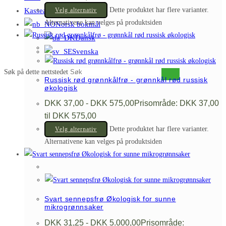
Dette produktet har flere varianter.
Kasseapparat
Velg alternativ
Alternativene kan velges på produktsiden
Norsk bokmål
Dansk
Svenska
Søk på dette nettstedet
Russisk rød grønnkålfrø - grønnkål rød russisk
økologisk
DKK
37,00
-
DKK
575,00
Prisområde: DKK 37,00
til DKK 575,00
Dette produktet har flere varianter.
Velg alternativ
Alternativene kan velges på produktsiden
Svart sennepsfrø Økologisk for sunne
mikrogrønnsaker
DKK
31,25
-
DKK
5.000,00
Prisområde: