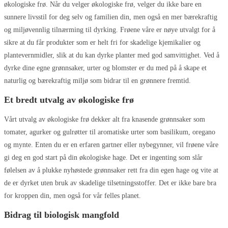
økologiske frø. Når du velger økologiske frø, velger du ikke bare en
sunnere livsstil for deg selv og familien din, men også en mer bærekraftig
og miljøvennlig tilnærming til dyrking. Frøene våre er nøye utvalgt for å
sikre at du får produkter som er helt fri for skadelige kjemikalier og
plantevernmidler, slik at du kan dyrke planter med god samvittighet. Ved å
dyrke dine egne grønnsaker, urter og blomster er du med på å skape et
naturlig og bærekraftig miljø som bidrar til en grønnere fremtid.
Et bredt utvalg av økologiske frø
Vårt utvalg av økologiske frø dekker alt fra knasende grønnsaker som
tomater, agurker og gulrøtter til aromatiske urter som basilikum, oregano
og mynte. Enten du er en erfaren gartner eller nybegynner, vil frøene våre
gi deg en god start på din økologiske hage. Det er ingenting som slår
følelsen av å plukke nyhøstede grønnsaker rett fra din egen hage og vite at
de er dyrket uten bruk av skadelige tilsetningsstoffer. Det er ikke bare bra
for kroppen din, men også for vår felles planet.
Bidrag til biologisk mangfold