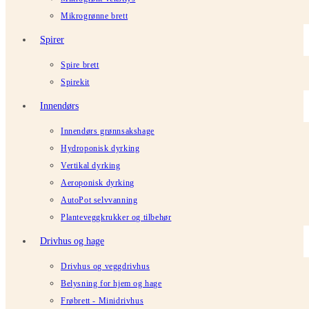
Mikrogrønne brett
Spirer
Spire brett
Spirekit
Innendørs
Innendørs grønnsakshage
Hydroponisk dyrking
Vertikal dyrking
Aeroponisk dyrking
AutoPot selvvanning
Planteveggkrukker og tilbehør
Drivhus og hage
Drivhus og veggdrivhus
Belysning for hjem og hage
Frøbrett - Minidrivhus