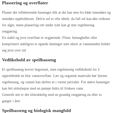
Plassering og overflater
Plasser det reflekterende bassenget slik at det kan sees fra både innendørs og
utendørs oppholdsrom. Delvis sol er ofte ideelt, da full sol kan øke risikoen
for alger, mens plassering rett under trær kan gi mer regelmessig
rengjøring.
En stabil og jevn overflate er avgjørende. Fliser, betongheller eller
komprimert stabilgrus er egnede løsninger som sikrer at vannstanden holder
seg jevn over tid.
Vedlikehold av speilbasseng
Et speilbasseng krever begrenset, men regelmessig vedlikehold for å
opprettholde en klar vannoverflate. Løv og organisk materiale bør fjernes
regelmessig, og vannet kan skiftes ut i varme perioder. For større bassenger
kan lett sirkulasjon med en pumpe bidra til friskere vann.
Generelt sett er det tilstrekkelig med en grundig rengjøring en eller to
ganger i året.
Speilbasseng og biologisk mangfold