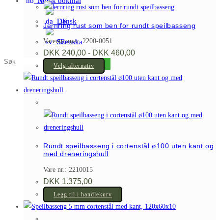
Norsk bokmål
Dansk
Jernring rust som ben for rundt speilbasseng
Varenummer: 2200-0051
Svenska
Prisområde:
DKK
240,00
-
DKK
460,00
DKK 240,00
Søk
Dette
til
Velg alternativ
på
DKK 460,00
produktet
dette
har
nettstedet
flere
varianter.
Alternativene
kan
Rundt speilbasseng i cortenstål ø100 uten kant og
velges
med dreneringshull
på
Vare nr.: 2210015
produktsiden
DKK
1.375,00
Legg til i handlekurv