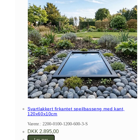
Svartlakkert firkantet speilbasseng med kant,
120x60x10cm
Varenr.: 2200-0100-1200-600-3-S
DKK
2.895,00
Les mer