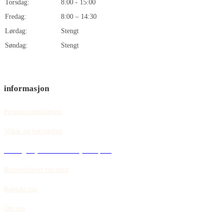
Torsdag:
8:00 - 15:00
Fredag:
8:00 – 14:30
Lørdag:
Stengt
Søndag:
Stengt
informasjon
Personvernerklæring
Vilkår og betingelser
Retningslinjer for informasjonskapsler
Retningslinjer for retur
Kontakt oss
Om oss