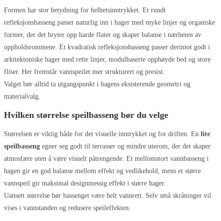
Formen har stor betydning for helhetsinntrykket. Et rundt
refleksjonsbasseng passer naturlig inn i hager med myke linjer og organiske
former, der det bryter opp harde flater og skaper balanse i nærheten av
oppholdsrommene. Et kvadratisk refleksjonsbasseng passer derimot godt i
arkitektoniske hager med rette linjer, modulbaserte opphøyde bed og store
fliser. Her fremstår vannspeilet mer strukturert og presist.
Valget bør alltid ta utgangspunkt i hagens eksisterende geometri og
materialvalg.
Hvilken størrelse speilbasseng bør du velge
Størrelsen er viktig både for det visuelle inntrykket og for driften. En
lite
speilbasseng
egner seg godt til terrasser og mindre uterom, der det skaper
atmosfære uten å være visuelt påtrengende. Et mellomstort vannbasseng i
hagen gir en god balanse mellom effekt og vedlikehold, mens et større
vannspeil gir maksimal designmessig effekt i større hager.
Uansett størrelse bør bassenget være helt vannrett. Selv små skråninger vil
vises i vannstanden og redusere speileffekten.