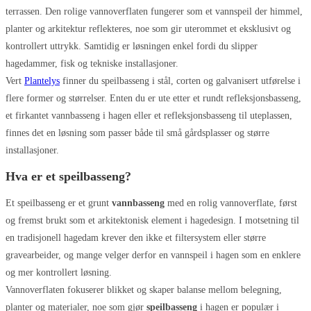
terrassen. Den rolige vannoverflaten fungerer som et vannspeil der himmel,
Alternativene
planter og arkitektur reflekteres, noe som gir uterommet et eksklusivt og
kan
kontrollert uttrykk. Samtidig er løsningen enkel fordi du slipper
velges
hagedammer, fisk og tekniske installasjoner.
på
Vert
Plantelys
finner du speilbasseng i stål, corten og galvanisert utførelse i
produktsiden
flere former og størrelser. Enten du er ute etter et rundt refleksjonsbasseng,
et firkantet vannbasseng i hagen eller et refleksjonsbasseng til uteplassen,
finnes det en løsning som passer både til små gårdsplasser og større
installasjoner.
Hva er et speilbasseng?
Et speilbasseng er et grunt
vannbasseng
med en rolig vannoverflate, først
og fremst brukt som et arkitektonisk element i hagedesign. I motsetning til
en tradisjonell hagedam krever den ikke et filtersystem eller større
gravearbeider, og mange velger derfor en vannspeil i hagen som en enklere
og mer kontrollert løsning.
Vannoverflaten fokuserer blikket og skaper balanse mellom belegning,
planter og materialer, noe som gjør
speilbasseng
i hagen er populær i