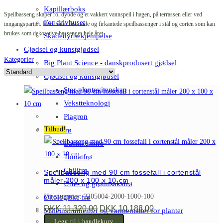
Kapillærboks
Speilbasseng skaper ro, dybde og et vakkert vannspeil i hagen, på terrassen eller ved
For drivhuset
inngangspartiet. Her finner du runde og firkantede speilbassenger i stål og corten som kan
brukes som dekorative bassenger hele året.
Skadedyrbekjempelse
Gjødsel og kunstgjødsel
Kategorier
Big Plant Science - danskprodusert gjødsel
Gjødsel og kunstgjødsel
Stor plantevitenskap
Vekstteknologi
Plagron
Tilbud!
Plantefrø
Basilikumfrø
Tomatfrø
Chilifrø
Speilbasseng med 90 cm fossefall i cortenstål
måler 200 x 100 x 10 cm
Urte- og grønnsaksfrø
Varenummer: 2205004-2000-1000-100
Økologiske frø
Opprinnelig
Nåværende
DKK
11.320,00
DKK
10.188,00
Måleinstrumenter og varmematter for planter
pris
pris
var:
er:
Legg til i handlekurv