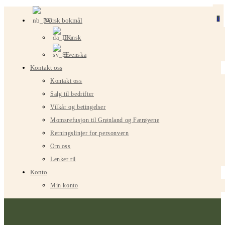
Gå
0
Norsk bokmål
til
innhold
Dansk
Svenska
Kontakt oss
Kontakt oss
Salg til bedrifter
Vilkår og betingelser
Momsrefusjon til Grønland og Færøyene
Retningslinjer for personvern
Om oss
Lenker til
Konto
Min konto