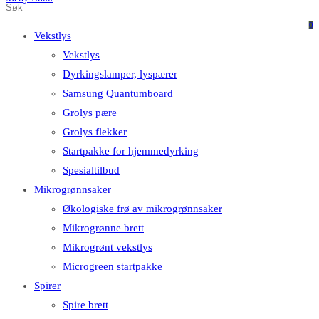
Søk
Trykk
på
på
0
Vekstlys
dette
Escape
Vekstlys
nettstedet
for
Dyrkingslamper, lyspærer
å
Samsung Quantumboard
lukke
Grolys pære
søkefeltet.
Grolys flekker
Startpakke for hjemmedyrking
Spesialtilbud
Mikrogrønnsaker
Økologiske frø av mikrogrønnsaker
Mikrogrønne brett
Mikrogrønt vekstlys
Microgreen startpakke
Spirer
Spire brett