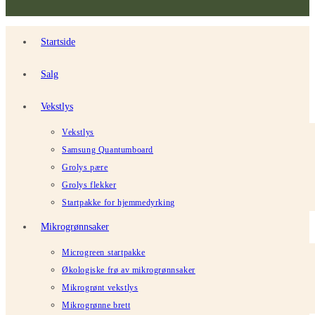
Startside
Salg
Vekstlys
Vekstlys
Samsung Quantumboard
Grolys pære
Grolys flekker
Startpakke for hjemmedyrking
Mikrogrønnsaker
Microgreen startpakke
Økologiske frø av mikrogrønnsaker
Mikrogrønt vekstlys
Mikrogrønne brett