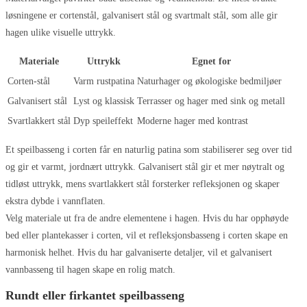
løsningene er cortenstål, galvanisert stål og svartmalt stål, som alle gir
hagen ulike visuelle uttrykk.
Materiale
Uttrykk
Egnet for
Corten-stål
Varm rustpatina
Naturhager og økologiske bedmiljøer
Galvanisert stål
Lyst og klassisk
Terrasser og hager med sink og metall
Svartlakkert stål
Dyp speileffekt
Moderne hager med kontrast
Et speilbasseng i corten får en naturlig patina som stabiliserer seg over tid
og gir et varmt, jordnært uttrykk. Galvanisert stål gir et mer nøytralt og
tidløst uttrykk, mens svartlakkert stål forsterker refleksjonen og skaper
ekstra dybde i vannflaten.
Velg materiale ut fra de andre elementene i hagen. Hvis du har opphøyde
bed eller plantekasser i corten, vil et refleksjonsbasseng i corten skape en
harmonisk helhet. Hvis du har galvaniserte detaljer, vil et galvanisert
vannbasseng til hagen skape en rolig match.
Rundt eller firkantet speilbasseng