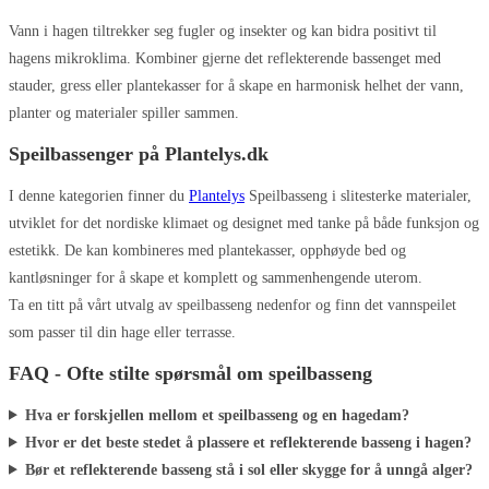
Vann i hagen tiltrekker seg fugler og insekter og kan bidra positivt til
hagens mikroklima. Kombiner gjerne det reflekterende bassenget med
stauder, gress eller plantekasser for å skape en harmonisk helhet der vann,
planter og materialer spiller sammen.
Speilbassenger på Plantelys.dk
I denne kategorien finner du
Plantelys
Speilbasseng i slitesterke materialer,
utviklet for det nordiske klimaet og designet med tanke på både funksjon og
estetikk. De kan kombineres med plantekasser, opphøyde bed og
kantløsninger for å skape et komplett og sammenhengende uterom.
Ta en titt på vårt utvalg av speilbasseng nedenfor og finn det vannspeilet
som passer til din hage eller terrasse.
FAQ - Ofte stilte spørsmål om speilbasseng
Hva er forskjellen mellom et speilbasseng og en hagedam?
Hvor er det beste stedet å plassere et reflekterende basseng i hagen?
Bør et reflekterende basseng stå i sol eller skygge for å unngå alger?