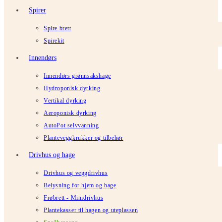
Spirer
Spire brett
Spirekit
Innendørs
Innendørs grønnsakshage
Hydroponisk dyrking
Vertikal dyrking
Aeroponisk dyrking
AutoPot selvvanning
Planteveggkrukker og tilbehør
Drivhus og hage
Drivhus og veggdrivhus
Belysning for hjem og hage
Frøbrett - Minidrivhus
Plantekasser til hagen og uteplassen