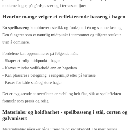
moderne hager, på gårdsplasser og i terrassemiljøer.
Hvorfor mange velger et reflekterende basseng i hagen
En
speilbasseng
kombinerer estetikk og funksjon i én og samme løsning.
Den fungerer som et naturlig midtpunkt i uterommet og tilfører struktur
uten å dominere.
Fordelene kan oppsummeres på følgende måte:
- Skaper et rolig midtpunkt i hagen
- Krever mindre vedlikehold enn en hagedam
- Kan plasseres i belegning, i sengemiljø eller på terrasse
- Passer for både små og store hager
Det er avgjørende at overflaten er stabil og helt flat, slik at speileffekten
fremstår som presis og rolig.
Materialer og holdbarhet - speilbasseng i stål, corten og
galvanisert
Materialvalget påvirker både utseende og vedlikehold. De mest brukte