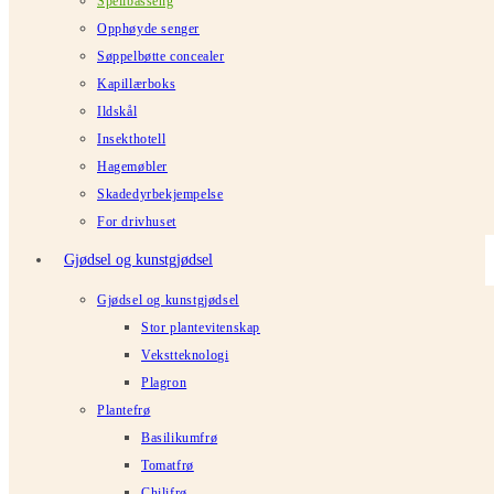
Speilbasseng
Opphøyde senger
Søppelbøtte concealer
Kapillærboks
Ildskål
Insekthotell
Hagemøbler
Skadedyrbekjempelse
For drivhuset
Gjødsel og kunstgjødsel
Gjødsel og kunstgjødsel
Stor plantevitenskap
Vekstteknologi
Plagron
Plantefrø
Basilikumfrø
Tomatfrø
Chilifrø