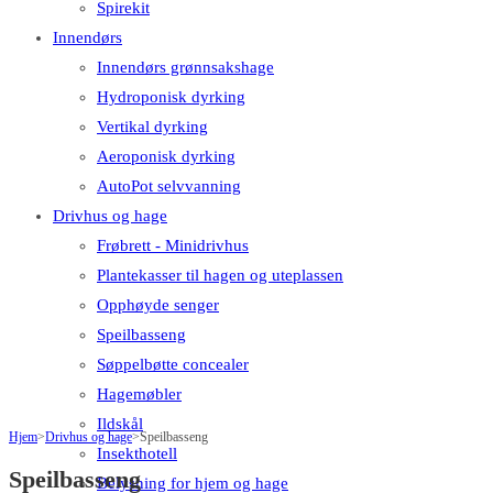
Spirekit
Innendørs
Innendørs grønnsakshage
Hydroponisk dyrking
Vertikal dyrking
Aeroponisk dyrking
AutoPot selvvanning
Drivhus og hage
Frøbrett - Minidrivhus
Plantekasser til hagen og uteplassen
Opphøyde senger
Speilbasseng
Søppelbøtte concealer
Hagemøbler
Ildskål
Hjem
>
Drivhus og hage
>
Speilbasseng
Insekthotell
Speilbasseng
Belysning for hjem og hage