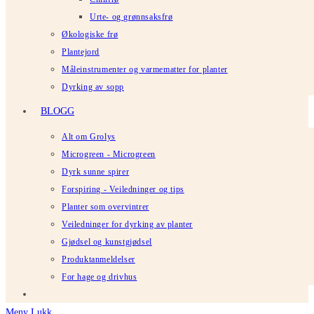
Urte- og grønnsaksfrø
Økologiske frø
Plantejord
Måleinstrumenter og varmematter for planter
Dyrking av sopp
BLOGG
Alt om Grolys
Microgreen - Microgreen
Dyrk sunne spirer
Forspiring - Veiledninger og tips
Planter som overvintrer
Veiledninger for dyrking av planter
Gjødsel og kunstgjødsel
Produktanmeldelser
For hage og drivhus
Meny
Lukk