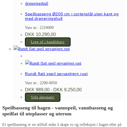
Speilbasseng Ø200 cm i cortenstål uten kant og
med dreneringshull
Vare nr.: 2210009
DKK
10.290,00
Legg til i handlekurv
Rundt flatt speil servantjern rust
Vare nr.: 2200-0050
Prisområde:
DKK
989,00
-
DKK
9.250,00
DKK 989,00
Dette
til
Velg alternativ
DKK 9.250,00
produktet
Speilbasseng til hagen - vannspeil, vannbasseng og
har
speilfat til uteplasser og uterom
flere
Et speilbasseng er en stilfull måte å skape ro og refleksjon i hagen eller på
varianter.