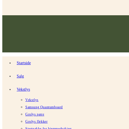
Startside
Salg
Vekstlys
Vekstlys
Samsung Quantumboard
Grolys pære
Grolys flekker
Startpakke for hjemmedyrking