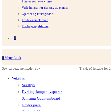
Planter som overvintrer
Veiledninger for dyrking av planter
Gjødsel og kunstgjødsel
Produktanmeldelser
For hage og drivhus
0
0
Meny
Lukk
Søk på dette nettstedet
Trykk på Escape for å 
Vekstlys
Vekstlys
Dyrkingslamper, lyspærer
Samsung Quantumboard
Grolys pære