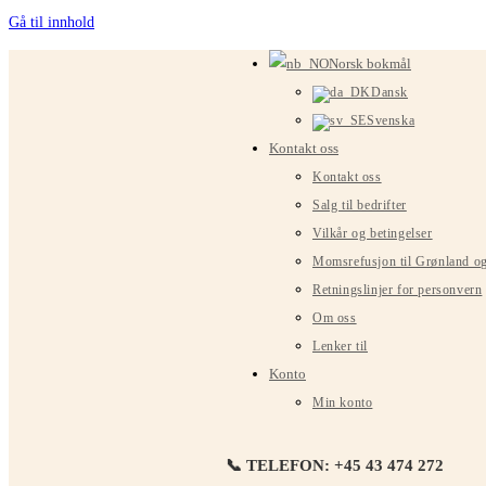
Gå til innhold
Norsk bokmål
Dansk
Svenska
Kontakt oss
Kontakt oss
Salg til bedrifter
Vilkår og betingelser
Momsrefusjon til Grønland o
Retningslinjer for personvern
Om oss
Lenker til
Konto
Min konto
📞 TELEFON: +45 43 474 272