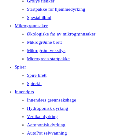
Grolys flekker
Startpakke for hjemmedyrking
Spesialtilbud
Mikrogrønnsaker
Økologiske frø av mikrogrønnsaker
Mikrogrønne brett
Mikrogrønt vekstlys
Microgreen startpakke
Spirer
Spire brett
Spirekit
Innendørs
Innendørs grønnsakshage
Hydroponisk dyrking
Vertikal dyrking
Aeroponisk dyrking
AutoPot selvvanning