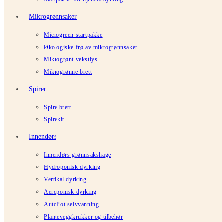
Mikrogrønnsaker
Microgreen startpakke
Økologiske frø av mikrogrønnsaker
Mikrogrønt vekstlys
Mikrogrønne brett
Spirer
Spire brett
Spirekit
Innendørs
Innendørs grønnsakshage
Hydroponisk dyrking
Vertikal dyrking
Aeroponisk dyrking
AutoPot selvvanning
Planteveggkrukker og tilbehør