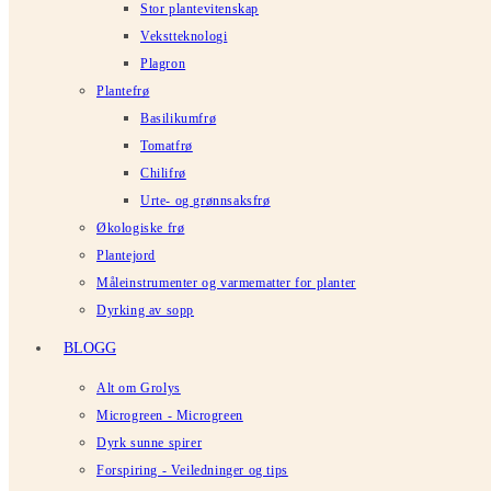
Stor plantevitenskap
Vekstteknologi
Plagron
Plantefrø
Basilikumfrø
Tomatfrø
Chilifrø
Urte- og grønnsaksfrø
Økologiske frø
Plantejord
Måleinstrumenter og varmematter for planter
Dyrking av sopp
BLOGG
Alt om Grolys
Microgreen - Microgreen
Dyrk sunne spirer
Forspiring - Veiledninger og tips