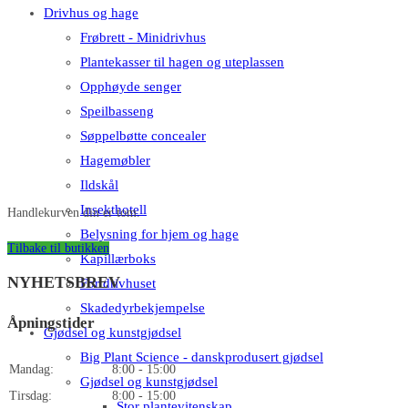
Drivhus og hage
Frøbrett - Minidrivhus
Plantekasser til hagen og uteplassen
Opphøyde senger
Speilbasseng
Søppelbøtte concealer
Hagemøbler
Ildskål
Insekthotell
Handlekurven din er tom.
Belysning for hjem og hage
Tilbake til butikken
Kapillærboks
NYHETSBREV
For drivhuset
Skadedyrbekjempelse
Åpningstider
Gjødsel og kunstgjødsel
Big Plant Science - danskprodusert gjødsel
Mandag:
8:00 - 15:00
Gjødsel og kunstgjødsel
Tirsdag:
8:00 - 15:00
Stor plantevitenskap