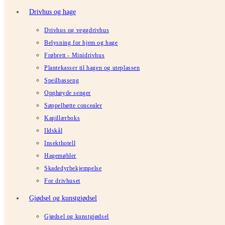
Drivhus og hage
Drivhus og veggdrivhus
Belysning for hjem og hage
Frøbrett - Minidrivhus
Plantekasser til hagen og uteplassen
Speilbasseng
Opphøyde senger
Søppelbøtte concealer
Kapillærboks
Ildskål
Insekthotell
Hagemøbler
Skadedyrbekjempelse
For drivhuset
Gjødsel og kunstgjødsel
Gjødsel og kunstgjødsel