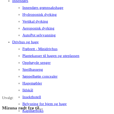
Innendørs
Innendørs grønnsakshage
Hydroponisk dyrking
Vertikal dyrking
Aeroponisk dyrking
AutoPot selvvanning
Drivhus og hage
Frøbrett - Minidrivhus
Plantekasser til hagen og uteplassen
Opphøyde senger
Speilbasseng
Søppelbøtte concealer
Hagemøbler
Ildskål
Insekthotell
Utvalgt:
Belysning for hjem og hage
Mizuna rødt frø til...
Kapillærboks