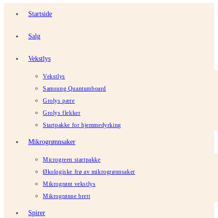
Startside
Salg
Vekstlys
Vekstlys
Samsung Quantumboard
Grolys pære
Grolys flekker
Startpakke for hjemmedyrking
Mikrogrønnsaker
Microgreen startpakke
Økologiske frø av mikrogrønnsaker
Mikrogrønt vekstlys
Mikrogrønne brett
Spirer