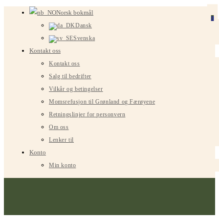
Gå
Norsk bokmål
0
til
Dansk
innhold
Svenska
Kontakt oss
Kontakt oss
Salg til bedrifter
Vilkår og betingelser
Momsrefusjon til Grønland og Færøyene
Retningslinjer for personvern
Om oss
Lenker til
Konto
Min konto