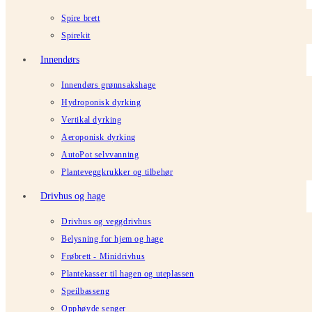
Spire brett
Spirekit
Innendørs
Innendørs grønnsakshage
Hydroponisk dyrking
Vertikal dyrking
Aeroponisk dyrking
AutoPot selvvanning
Planteveggkrukker og tilbehør
Drivhus og hage
Drivhus og veggdrivhus
Belysning for hjem og hage
Frøbrett - Minidrivhus
Plantekasser til hagen og uteplassen
Speilbasseng
Opphøyde senger