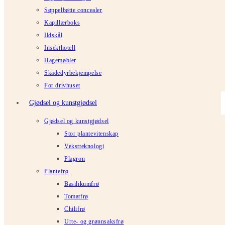
Søppelbøtte concealer
Kapillærboks
Ildskål
Insekthotell
Hagemøbler
Skadedyrbekjempelse
For drivhuset
Gjødsel og kunstgjødsel
Gjødsel og kunstgjødsel
Stor plantevitenskap
Vekstteknologi
Plagron
Plantefrø
Basilikumfrø
Tomatfrø
Chilifrø
Urte- og grønnsaksfrø