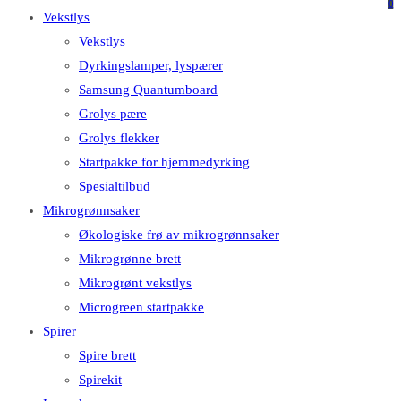
på
på
0
Vekstlys
dette
Escape
Vekstlys
nettstedet
for
Dyrkingslamper, lyspærer
å
Samsung Quantumboard
lukke
Grolys pære
søkefeltet.
Grolys flekker
Startpakke for hjemmedyrking
Spesialtilbud
Mikrogrønnsaker
Økologiske frø av mikrogrønnsaker
Mikrogrønne brett
Mikrogrønt vekstlys
Microgreen startpakke
Spirer
Spire brett
Spirekit