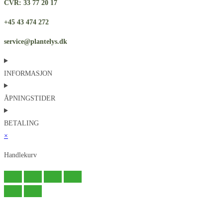
CVR: 33 77 20 17
+45 43 474 272
service@plantelys.dk
INFORMASJON
ÅPNINGSTIDER
BETALING
×
Handlekurv