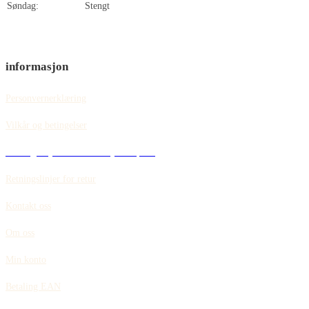
Søndag:
Stengt
informasjon
Personvernerklæring
Vilkår og betingelser
Retningslinjer for informasjonskapsler
Retningslinjer for retur
Kontakt oss
Om oss
Min konto
Betaling EAN