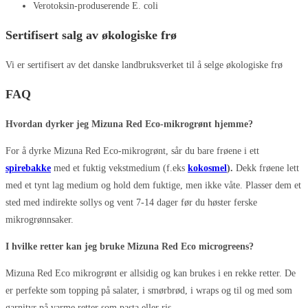
Verotoksin-produserende E. coli
Sertifisert salg av økologiske frø
Vi er sertifisert av det danske landbruksverket til å selge økologiske frø
FAQ
Hvordan dyrker jeg Mizuna Red Eco-mikrogrønt hjemme?
For å dyrke Mizuna Red Eco-mikrogrønt, sår du bare frøene i ett
spirebakke
med et fuktig vekstmedium (f.eks
kokosmel
).
Dekk frøene lett
med et tynt lag medium og hold dem fuktige, men ikke våte. Plasser dem et
sted med indirekte sollys og vent 7-14 dager før du høster ferske
mikrogrønnsaker.
I hvilke retter kan jeg bruke Mizuna Red Eco microgreens?
Mizuna Red Eco mikrogrønt er allsidig og kan brukes i en rekke retter. De
er perfekte som topping på salater, i smørbrød, i wraps og til og med som
garnityr på varme retter som pasta eller ris.