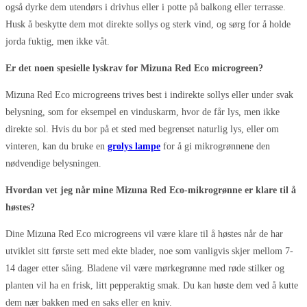
også dyrke dem utendørs i drivhus eller i potte på balkong eller terrasse.
Husk å beskytte dem mot direkte sollys og sterk vind, og sørg for å holde
jorda fuktig, men ikke våt.
Er det noen spesielle lyskrav for Mizuna Red Eco microgreen?
Mizuna Red Eco microgreens trives best i indirekte sollys eller under svak
belysning, som for eksempel en vinduskarm, hvor de får lys, men ikke
direkte sol. Hvis du bor på et sted med begrenset naturlig lys, eller om
vinteren, kan du bruke en
grolys lampe
for å gi mikrogrønnene den
nødvendige belysningen.
Hvordan vet jeg når mine Mizuna Red Eco-mikrogrønne er klare til å
høstes?
Dine Mizuna Red Eco microgreens vil være klare til å høstes når de har
utviklet sitt første sett med ekte blader, noe som vanligvis skjer mellom 7-
14 dager etter såing. Bladene vil være mørkegrønne med røde stilker og
planten vil ha en frisk, litt pepperaktig smak. Du kan høste dem ved å kutte
dem nær bakken med en saks eller en kniv.