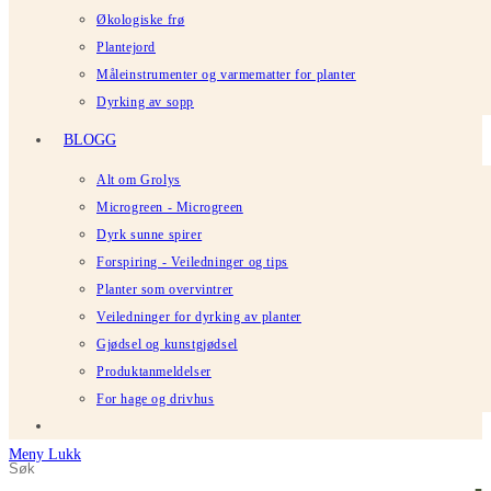
Økologiske frø
Plantejord
Måleinstrumenter og varmematter for planter
Dyrking av sopp
BLOGG
Alt om Grolys
Microgreen - Microgreen
Dyrk sunne spirer
Forspiring - Veiledninger og tips
Planter som overvintrer
Veiledninger for dyrking av planter
Gjødsel og kunstgjødsel
Produktanmeldelser
For hage og drivhus
Meny
Lukk
Søk
Trykk