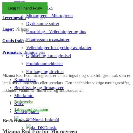
Rød
Alt om Grolys
Legg til i handlekurv
frø
Microgreen - Microgreen
Leveringstid:
1 - 3 dager
til
Dyrk sunne spirer
Lækker
Lager:
På lager
Forspiring - Veiledninger og tips
Mikrogrønt
Planter som overvintrer
Gratis frakt
over 1 000 danske kroner
antall
Veiledninger for dyrking av planter
Prismatch:
Billigste pris
Gjødsel og kunstgjødsel
Produktanmeldelser
For hage og drivhus
Mizuna Red Eco microgreens er en næringsrik og smakfull grønnsak som er
Kontakt oss
lett å dyrke innendørs eller utendørs. Den inneholder viktige næringsstoffer,
Bedriftssalg og firmagaver
inkludert vitaminer, mineraler og antioksidanter.
Min konto
Beskrivelse
Kurv
Tilleggsinformasjon
Kasseapparat
Norsk bokmål
Beskrivelse
Dansk
Mizuna Red Eco for Microgreen