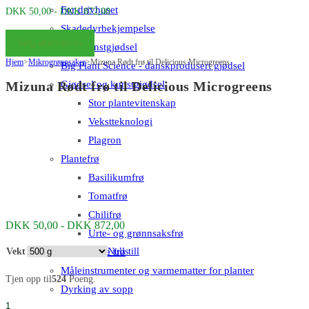
For drivhuset
Prisområde:
DKK
50,00
-
DKK
872,00
DKK 50,00
Skadedyrbekjempelse
Velg alternativer
til
Gjødsel og kunstgjødsel
Hjem
>
Mikrogrønnsaker
>
Mizuna Rødt frø til Delicious Microgreens
DKK 872,00
Big Plant Science - danskprodusert gjødsel
Gjødsel og kunstgjødsel
Mizuna Rødt frø til Delicious Microgreens
Stor plantevitenskap
Vekstteknologi
Plagron
Plantefrø
Basilikumfrø
Tomatfrø
Chilifrø
Prisområde:
DKK
50,00
-
DKK
872,00
Urte- og grønnsaksfrø
DKK 50,00
til
Økologiske frø
Vekt
Nullstill
DKK 872,00
Måleinstrumenter og varmematter for planter
Tjen opp til
524
Poeng.
Dyrking av sopp
Mizuna
Blogg