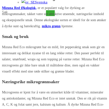
Svenska
Mizuna Red Økologisk,
er et populært valg for dyrking av
Søk
mikrogrønnsaker, takket være sitt attraktive utseende, næringsrike innhold
på
og eksepsjonelle smak. Denne økologiske sorten er ideell for de som ønsker
dette
å dyrke sunt og bærekraftig.
mikro grønn
hjemme.
nettstedet
Smak og bruk
Mizuna Red Eco mikrogrønt har en mild, litt pepperaktig smak som gir en
interessant og delikat nyanse til en lang rekke retter. Den passer perfekt til
salater, smørbrød, wraps og som topping på varme retter. Mizuna Red Eco
microgreens gir ikke bare smak til måltidene dine, men også en vakker
visuell effekt med sine røde stilker og grønne blader.
Næringsrike mikrogrønnsaker
Microgreens er kjent for å være en utmerket kilde til vitaminer, mineraler
og antioksidanter, og Mizuna Red Eco er intet unntak. Den er rik på vitamin
A, C, K og folat samt jern, kalsium og kalium. Å dyrke Mizuna Red Eco-