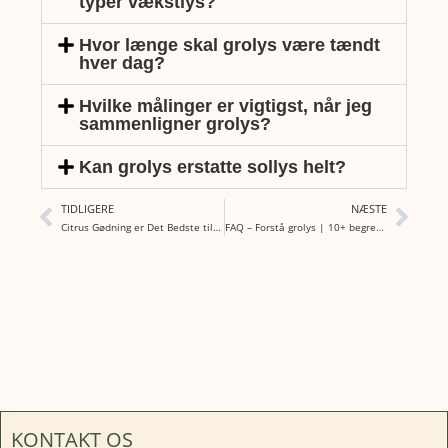
typer vækstlys?
Hvor længe skal grolys være tændt
hver dag?
Hvilke målinger er vigtigst, når jeg
sammenligner grolys?
Kan grolys erstatte sollys helt?
TIDLIGERE
NÆSTE
Citrus Gødning er Det Bedste til Citrustræer
FAQ – Forstå grolys | 10+ begreber og termer
KONTAKT OS