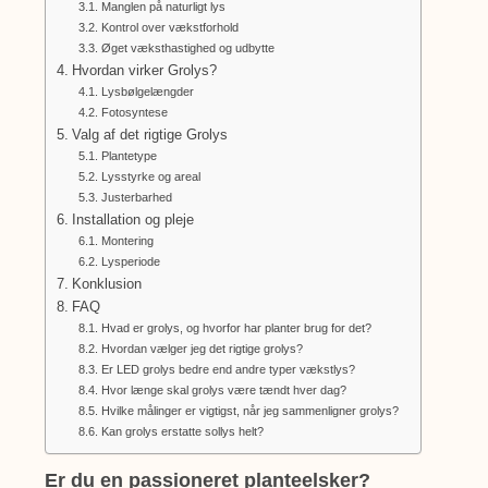
Manglen på naturligt lys
Kontrol over vækstforhold
Øget væksthastighed og udbytte
Hvordan virker Grolys?
Lysbølgelængder
Fotosyntese
Valg af det rigtige Grolys
Plantetype
Lysstyrke og areal
Justerbarhed
Installation og pleje
Montering
Lysperiode
Konklusion
FAQ
Hvad er grolys, og hvorfor har planter brug for det?
Hvordan vælger jeg det rigtige grolys?
Er LED grolys bedre end andre typer vækstlys?
Hvor længe skal grolys være tændt hver dag?
Hvilke målinger er vigtigst, når jeg sammenligner grolys?
Kan grolys erstatte sollys helt?
Er du en passioneret planteelsker?