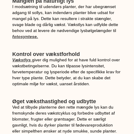
Manglen på naturligt lys
I modsætning til udendørs planter, der har ubegrænset
adgang til sollys, kan indendørs planter blive udsat for
mangel på lys. Dette kan resultere i strakte stængler,
svage blade og dårlig vækst. Vækstlys kan udfylde dette
behov ved at levere de nødvendige lysbølgelængder til
fotosyntese.
Kontrol over vækstforhold
Vækstlys
giver dig mulighed for at have fuld kontrol over
vækstbetingelserne. Du kan tilpasse lysintensitet,
farvetemperatur og lysperiode efter de specifikke krav for
hver type plante. Dette betyder, at du kan skabe det
optimale miljø for vækst, uanset årstiden.
Øget væksthastighed og udbytte
Ved at tilbyde planterne den rette mængde lys kan du
fremskynde deres vækstcyklus og forbedre udbyttet af
blomster, frugter eller grøntsager. Dette er særligt
gavnligt, hvis du dyrker planter til fødevareproduktion
eller simpelthen ønsker at nyde smukke, sunde planter.