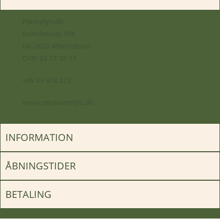
Plantelys.dk
Roholmsvej 10K
DK-2620 Albertslund
CVR: 33 77 20 17
+45 43 474 272
service@plantelys.dk
INFORMATION
ÅBNINGSTIDER
BETALING