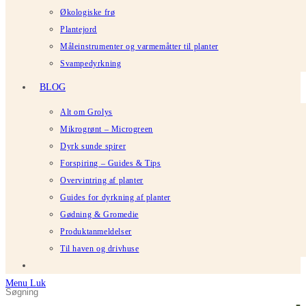
Økologiske frø
Plantejord
Måleinstrumenter og varmemåtter til planter
Svampedyrkning
BLOG
Alt om Grolys
Mikrogrønt – Microgreen
Dyrk sunde spirer
Forspiring – Guides & Tips
Overvintring af planter
Guides for dyrkning af planter
Gødning & Gromedie
Produktanmeldelser
Til haven og drivhuse
Menu
Luk
Søg
Tryk