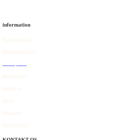
information
Privatlivspolitik
Handelsbetingelser
Cookiepolitik
Return policy
Kontakt us
Om os
Min Konto
Betaling EAN
KONTAKT OS