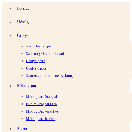
Forside
Udsalg
Grolys
Vækstlys lamper
Samsung Quantumboard
Grolys pære
Grolys Spots
Startersæt til hjemme dyrkning
Mikrogrønt
Mikrogrønt Startpakke
Øko mikrogrønt frø
Mikrogrønt vækstlys
Mikrogrønt bakker
Spirer