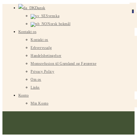
Spring
Dansk
0
til
Svenska
indhold
Norsk bokmål
Kontakt os
Kontakt os
Erhvervssalg
Handelsbetingelser
Momsrefusion til Grønland og Færøerne
Privacy Policy
Om os
Links
Konto
Min Konto