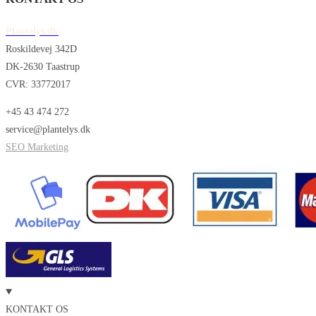
Plantelys.dk
Roskildevej 342D
DK-2630 Taastrup
CVR: 33772017
+45 43 474 272
service@plantelys.dk
SEO Marketing
KONTAKT OS