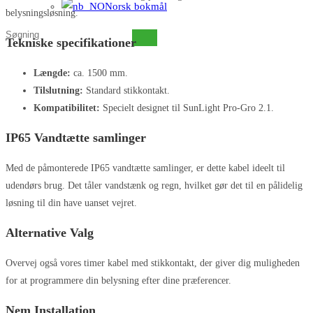
Norsk bokmål
belysningsløsning.
Søg
Tekniske specifikationer
på
denne
Længde:
ca. 1500 mm.
hjemmeside
Tilslutning:
Standard stikkontakt.
Kompatibilitet:
Specielt designet til SunLight Pro-Gro 2.1.
IP65 Vandtætte samlinger
Med de påmonterede IP65 vandtætte samlinger, er dette kabel ideelt til
udendørs brug. Det tåler vandstænk og regn, hvilket gør det til en pålidelig
løsning til din have uanset vejret.
Alternative Valg
Overvej også vores timer kabel med stikkontakt, der giver dig muligheden
for at programmere din belysning efter dine præferencer.
Nem Installation