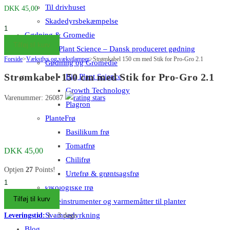
Til drivhuset
DKK
45,00
Skadedyrsbekæmpelse
Strømkabel
Gødning & Gromedie
150
Tilføj til kurv
Big Plant Science – Dansk produceret gødning
cm
Forside
>
Vækstlys og vækstlamper
>
Strømkabel 150 cm med Stik for Pro-Gro 2.1
Gødning og Gromedie
med
Strømkabel 150 cm med Stik for Pro-Gro 2.1
Big Plant Science
Stik
Growth Technology
for
Varenummer: 26087
Plagron
Pro-
Gro
PlanteFrø
2.1
Basilikum frø
antal
Tomatfrø
DKK
45,00
Chilifrø
Optjen
27
Points!
Urtefrø & grøntsagsfrø
Strømkabel
Økologiske frø
150
Tilføj til kurv
Måleinstrumenter og varmemåtter til planter
cm
Svampedyrkning
Leveringstid:
1 - 3 dage
med
Blog