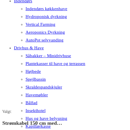
Indendørs
Indendørs køkkenhave
Hydroponisk dyrkning
Vertical Farming
Aeroponics Dyrkning
AutoPot selvvanding
Drivhus & Have
Såbakker – Minidrivhuse
Plantekasser til have og terrassen
Højbede
Spejlbassin
Skraldespandskjuler
Havemøbler
Bålfad
Insekthotel
Valgt:
Hus og have belysning
Strømkabel 150 cm med…
Kapillærkasse