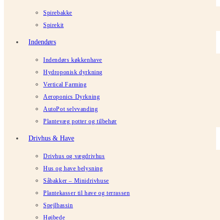
Spirebakke
Spirekit
Indendørs
Indendørs køkkenhave
Hydroponisk dyrkning
Vertical Farming
Aeroponics Dyrkning
AutoPot selvvanding
Plantevæg potter og tilbehør
Drivhus & Have
Drivhus og vægdrivhus
Hus og have belysning
Såbakker – Minidrivhuse
Plantekasser til have og terrassen
Spejlbassin
Højbede