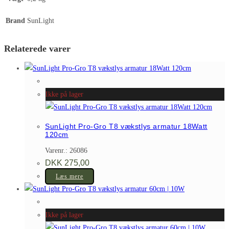
Brand
SunLight
Relaterede varer
Ikke på lager
SunLight Pro-Gro T8 vækstlys armatur 18Watt
120cm
Varenr.: 26086
DKK
275,00
Læs mere
Ikke på lager