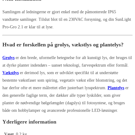
Samlingen af ledningerne er gjort enkel med de påmonterede IP65
vandtætte samlinger. Tilslut blot til en 230VAC forsyning, og din SunLight
Pro-Gro 2.1 er klar til at lyse.
Hvad er forskellen på grolys, vækstlys og plantelys?
Grolys
er den brede, uformelle betegnelse for alt kunstigt lys, der bruges til
at dyrke planter indendørs – uanset teknologi, farvespektrum eller formål.
Vækstlys
er derimod lys, som er udviklet specifikt til at understøtte
bestemte vækstfaser som spiring, vegetativ vækst eller blomstring, og det
har derfor ofte et mere målrettet eller justerbart lysspektrum.
Plantelys
er
den generelle faglige term, der dækker alle typer lyskilder, som giver
planter de nødvendige bølgelængder (dagslys) til fotosyntese, og bruges
både om hobbylamper og avancerede professionelle LED-løsninger.
Yderligere information
Vægt
0,2 kg