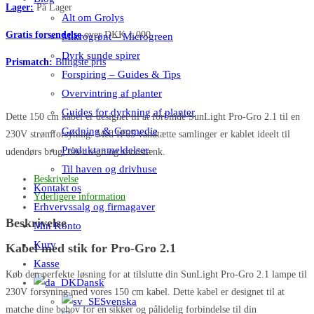
Stik
Lager:
På Lager
Alt om Grolys
for
Gratis forsendelse
over DKK 1,000
Mikrogrønt – Microgreen
Pro-
Dyrk sunde spirer
Gro
Prismatch:
Billigste pris
Forspiring – Guides & Tips
2.1
antal
Overvintring af planter
Guides for dyrkning af planter
Dette 150 cm kabel er designet til at forbinde SunLight Pro-Gro 2.1 til en
Gødning & Gromedie
230V strømforsyning. Med IP65 vandtætte samlinger er kablet ideelt til
Produktanmeldelser
udendørs brug, tåler regn og vandstænk.
Til haven og drivhuse
Beskrivelse
Kontakt os
Yderligere information
Erhvervssalg og firmagaver
Beskrivelse
Min Konto
Kurv
Kabel med stik for Pro-Gro 2.1
Kasse
Køb den perfekte løsning for at tilslutte din SunLight Pro-Gro 2.1 lampe til
Dansk
230V forsyning med vores 150 cm kabel. Dette kabel er designet til at
Svenska
matche dine behov for en sikker og pålidelig forbindelse til din