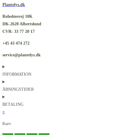
Plantelys.dk
Roholmsvej 10K
DK-2620 Albertslund
CVR: 33 77 20 17
+45 43 474 272
service@plantelys.dk
INFORMATION
ÅBNINGSTIDER
BETALING
×
Kurv