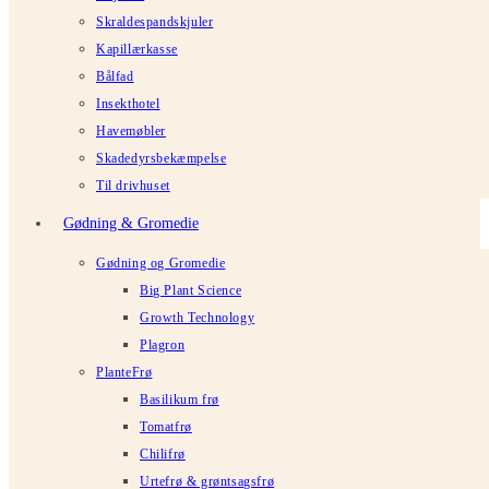
Skraldespandskjuler
Kapillærkasse
Bålfad
Insekthotel
Havemøbler
Skadedyrsbekæmpelse
Til drivhuset
Gødning & Gromedie
Gødning og Gromedie
Big Plant Science
Growth Technology
Plagron
PlanteFrø
Basilikum frø
Tomatfrø
Chilifrø
Urtefrø & grøntsagsfrø