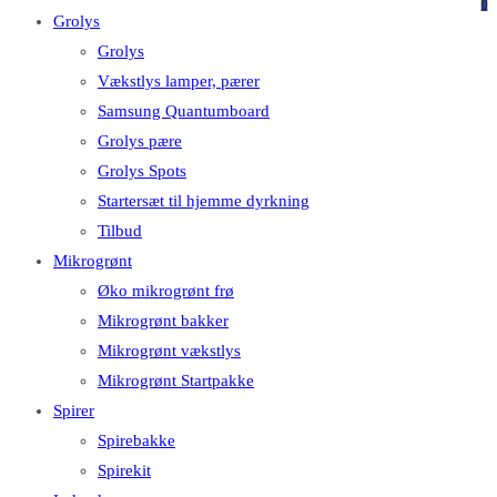
på
på
0
Grolys
denne
Escape
Grolys
hjemmeside
for
Vækstlys lamper, pærer
at
Samsung Quantumboard
lukke
Grolys pære
søgepanelet.
Grolys Spots
Startersæt til hjemme dyrkning
Tilbud
Mikrogrønt
Øko mikrogrønt frø
Mikrogrønt bakker
Mikrogrønt vækstlys
Mikrogrønt Startpakke
Spirer
Spirebakke
Spirekit