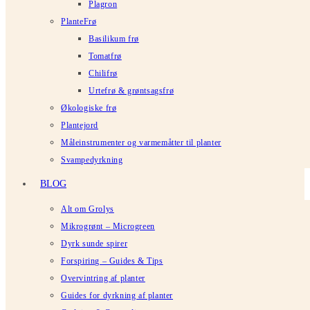
Plagron
PlanteFrø
Basilikum frø
Tomatfrø
Chilifrø
Urtefrø & grøntsagsfrø
Økologiske frø
Plantejord
Måleinstrumenter og varmemåtter til planter
Svampedyrkning
BLOG
Alt om Grolys
Mikrogrønt – Microgreen
Dyrk sunde spirer
Forspiring – Guides & Tips
Overvintring af planter
Guides for dyrkning af planter