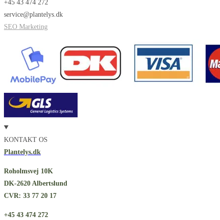
+45 43 474 272
service@plantelys.dk
SEO Marketing
KONTAKT OS
Plantelys.dk
Roholmsvej 10K
DK-2620 Albertslund
CVR: 33 77 20 17
+45 43 474 272