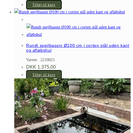
Tilføj til kurv
Rundt spejlbassin Ø100 cm i corten stål uden kant
og afløbshul
Varenr.: 2210021
DKK
1.375,00
Tilføj til kurv