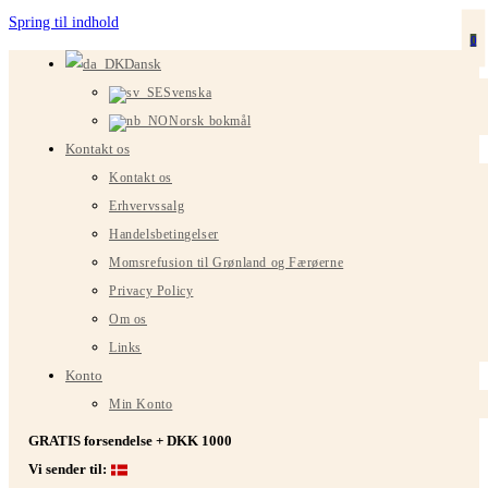
Spring til indhold
0
Dansk
Svenska
Norsk bokmål
Kontakt os
Kontakt os
Erhvervssalg
Handelsbetingelser
Momsrefusion til Grønland og Færøerne
Privacy Policy
Om os
Links
Konto
Min Konto
GRATIS forsendelse + DKK 1000
Vi sender til: