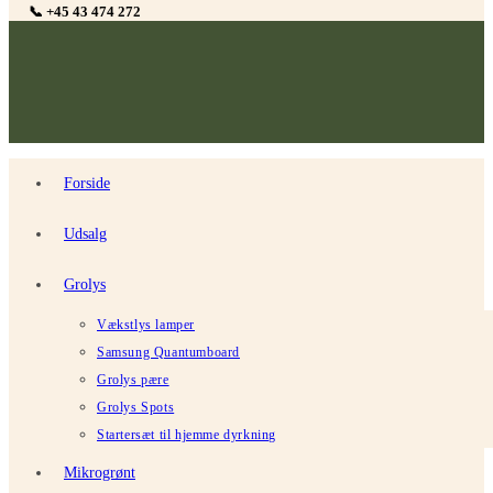
📞 +45 43 474 272
Forside
Udsalg
Grolys
Vækstlys lamper
Samsung Quantumboard
Grolys pære
Grolys Spots
Startersæt til hjemme dyrkning
Mikrogrønt