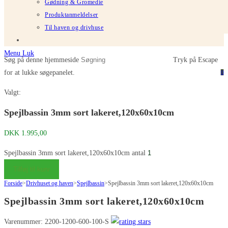
Gødning & Gromedie
Produktanmeldelser
Til haven og drivhuse
Menu
Luk
Søg på denne hjemmeside
Tryk på Escape
for at lukke søgepanelet.
0
Valgt:
Spejlbassin 3mm sort lakeret,120x60x10cm
DKK
1.995,00
Spejlbassin 3mm sort lakeret,120x60x10cm antal
Tilføj til kurv
Forside
>
Drivhuset og haven
>
Spejlbassin
>
Spejlbassin 3mm sort lakeret,120x60x10cm
Spejlbassin 3mm sort lakeret,120x60x10cm
Varenummer: 2200-1200-600-100-S