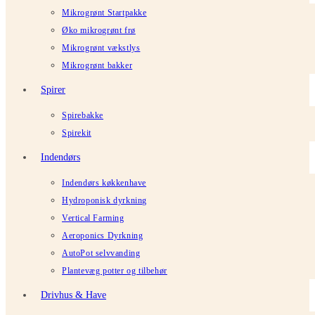
Mikrogrønt Startpakke
Øko mikrogrønt frø
Mikrogrønt vækstlys
Mikrogrønt bakker
Spirer
Spirebakke
Spirekit
Indendørs
Indendørs køkkenhave
Hydroponisk dyrkning
Vertical Farming
Aeroponics Dyrkning
AutoPot selvvanding
Plantevæg potter og tilbehør
Drivhus & Have