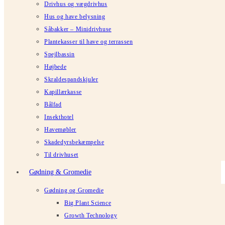
Drivhus og vægdrivhus
Hus og have belysning
Såbakker – Minidrivhuse
Plantekasser til have og terrassen
Spejlbassin
Højbede
Skraldespandskjuler
Kapillærkasse
Bålfad
Insekthotel
Havemøbler
Skadedyrsbekæmpelse
Til drivhuset
Gødning & Gromedie
Gødning og Gromedie
Big Plant Science
Growth Technology