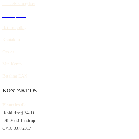
Handelsbetingelser
Cookiepolitik
Return policy
Kontakt us
Om os
Min Konto
Betaling EAN
KONTAKT OS
Plantelys.dk
Roskildevej 342D
DK-2630 Taastrup
CVR: 33772017