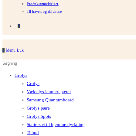
Produktanmeldelser
Til haven og drivhuse
0
0
Menu
Luk
Søg
Tryk
på
på
Grolys
denne
Escape
Grolys
hjemmeside
for
Vækstlys lamper, pærer
at
Samsung Quantumboard
lukke
Grolys pære
søgepanelet.
Grolys Spots
Startersæt til hjemme dyrkning
Tilbud