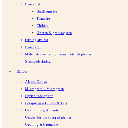
PlanteFrø
Basilikum frø
Tomatfrø
Chilifrø
Urtefrø & grøntsagsfrø
Økologiske frø
Plantejord
Måleinstrumenter og varmemåtter til planter
Svampedyrkning
BLOG
Alt om Grolys
Mikrogrønt – Microgreen
Dyrk sunde spirer
Forspiring – Guides & Tips
Overvintring af planter
Guides for dyrkning af planter
Gødning & Gromedie