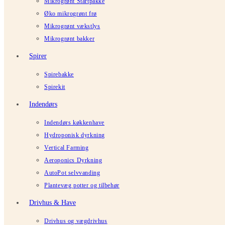
Mikrogrønt Startpakke
Øko mikrogrønt frø
Mikrogrønt vækstlys
Mikrogrønt bakker
Spirer
Spirebakke
Spirekit
Indendørs
Indendørs køkkenhave
Hydroponisk dyrkning
Vertical Farming
Aeroponics Dyrkning
AutoPot selvvanding
Plantevæg potter og tilbehør
Drivhus & Have
Drivhus og vægdrivhus