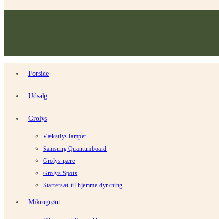
Forside
Udsalg
Grolys
Vækstlys lamper
Samsung Quantumboard
Grolys pære
Grolys Spots
Startersæt til hjemme dyrkning
Mikrogrønt