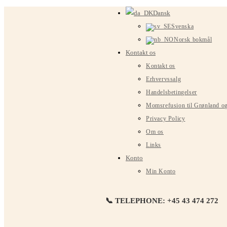
Spring
Dansk
til
Svenska
indhold
Norsk bokmål
Kontakt os
Kontakt os
Erhvervssalg
Handelsbetingelser
Momsrefusion til Grønland o
Privacy Policy
Om os
Links
Konto
Min Konto
📞 TELEPHONE: +45 43 474 272