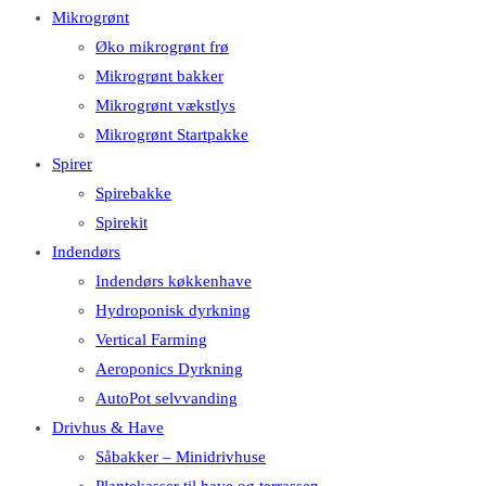
Mikrogrønt
Øko mikrogrønt frø
Mikrogrønt bakker
Mikrogrønt vækstlys
Mikrogrønt Startpakke
Spirer
Spirebakke
Spirekit
Indendørs
Indendørs køkkenhave
Hydroponisk dyrkning
Vertical Farming
Aeroponics Dyrkning
AutoPot selvvanding
Drivhus & Have
Såbakker – Minidrivhuse
Plantekasser til have og terrassen