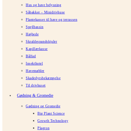
Hus og have belysning
Såbakker – Minidrivhuse
Plantekasser til have og terrassen
Spejlbassin
Højbede
Skraldespandskjuler
Kapillærkasse
Bålfad
Insekthotel
Havemøbler
Skadedyrsbekæmpelse
Til drivhuset
Gødning & Gromedie
Gødning og Gromedie
Big Plant Science
Growth Technology
Plagron