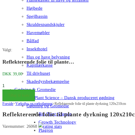
Højbede
Spejlbassin
Skraldespandskjuler
Havemøbler
Bålfad
Insekthotel
Valgt:
Hus og have belysning
Reflekterende folie til plante…
Kapillærkasse
Til drivhuset
DKK
39,00
Skadedyrsbekæmpelse
Reflekterende
Gødning & Gromedie
folie
Tilføj til kurv
Big Plant Science – Dansk produceret gødning
til
Forside
>
Vækstlys og vækstlamper
>
Reflekterende folie til plante dyrkning 120x210cm
Gødning og Gromedie
plante
Reflekterende folie til plante dyrkning 120x210
Big Plant Science
dyrkning
Growth Technology
120x210cm
Varenummer: 26068
Plagron
antal