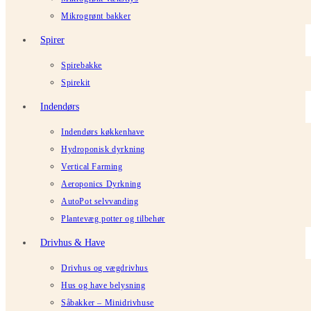
Mikrogrønt bakker
Spirer
Spirebakke
Spirekit
Indendørs
Indendørs køkkenhave
Hydroponisk dyrkning
Vertical Farming
Aeroponics Dyrkning
AutoPot selvvanding
Plantevæg potter og tilbehør
Drivhus & Have
Drivhus og vægdrivhus
Hus og have belysning
Såbakker – Minidrivhuse