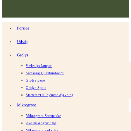
Forside
Udsalg
Grolys
Vækstlys lamper
Samsung Quantumboard
Grolys pære
Grolys Spots
Startersæt til hjemme dyrkning
Mikrogrønt
Mikrogrønt Startpakke
Øko mikrogrønt frø
Mikrogrønt vækstlys