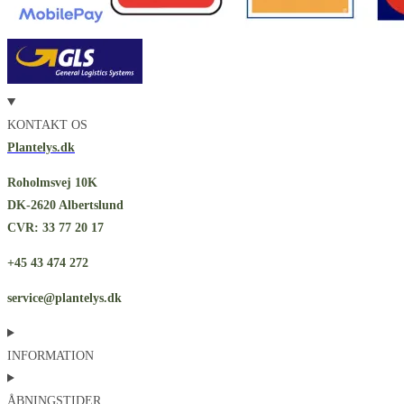
KONTAKT OS
Plantelys.dk
Roholmsvej 10K
DK-2620 Albertslund
CVR: 33 77 20 17
+45 43 474 272
service@plantelys.dk
INFORMATION
ÅBNINGSTIDER