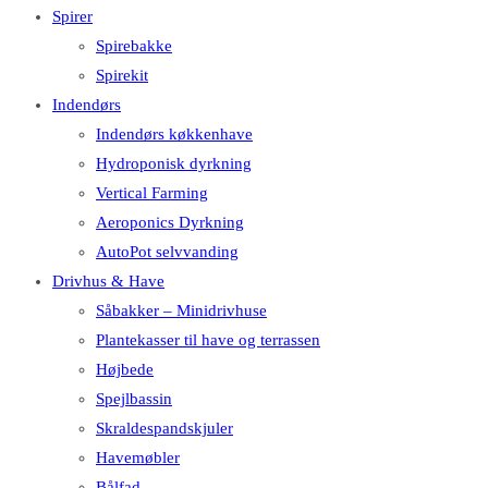
Spirer
Spirebakke
Spirekit
Indendørs
Indendørs køkkenhave
Hydroponisk dyrkning
Vertical Farming
Aeroponics Dyrkning
AutoPot selvvanding
Drivhus & Have
Såbakker – Minidrivhuse
Plantekasser til have og terrassen
Højbede
Spejlbassin
Skraldespandskjuler
Havemøbler
Bålfad