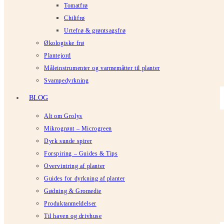
Tomatfrø
Chilifrø
Urtefrø & grøntsagsfrø
Økologiske frø
Plantejord
Måleinstrumenter og varmemåtter til planter
Svampedyrkning
BLOG
Alt om Grolys
Mikrogrønt – Microgreen
Dyrk sunde spirer
Forspiring – Guides & Tips
Overvintring af planter
Guides for dyrkning af planter
Gødning & Gromedie
Produktanmeldelser
Til haven og drivhuse