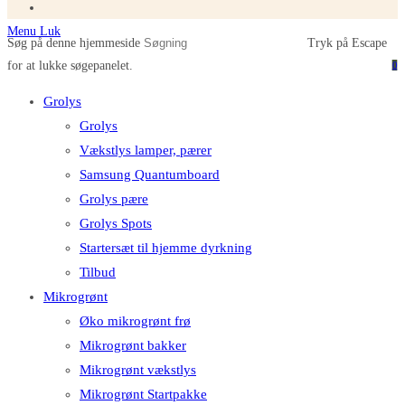
Menu
Luk
Søg på denne hjemmeside
Tryk på Escape
for at lukke søgepanelet.
0
Grolys
Grolys
Vækstlys lamper, pærer
Samsung Quantumboard
Grolys pære
Grolys Spots
Startersæt til hjemme dyrkning
Tilbud
Mikrogrønt
Øko mikrogrønt frø
Mikrogrønt bakker
Mikrogrønt vækstlys
Mikrogrønt Startpakke