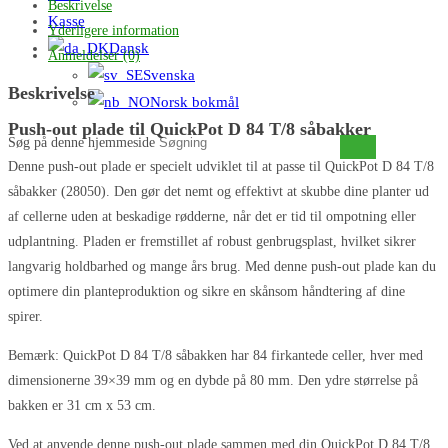
Beskrivelse
Kasse
Yderligere information
Dansk
Anmeldelser (0)
Svenska
Beskrivelse
Norsk bokmål
Push-out plade til QuickPot D 84 T/8 såbakker
Søg på denne hjemmeside
Denne push-out plade er specielt udviklet til at passe til QuickPot D 84 T/8
såbakker (28050). Den gør det nemt og effektivt at skubbe dine planter ud
af cellerne uden at beskadige rødderne, når det er tid til ompotning eller
udplantning. Pladen er fremstillet af robust genbrugsplast, hvilket sikrer
langvarig holdbarhed og mange års brug. Med denne push-out plade kan du
optimere din planteproduktion og sikre en skånsom håndtering af dine
spirer.
Bemærk: QuickPot D 84 T/8 såbakken har 84 firkantede celler, hver med
dimensionerne 39×39 mm og en dybde på 80 mm. Den ydre størrelse på
bakken er 31 cm x 53 cm.
Ved at anvende denne push-out plade sammen med din QuickPot D 84 T/8