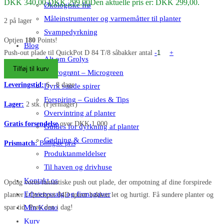
DKK 340,00.
DKK
299,00
Den aktuelle pris er: DKK 299,00.
Økologiske frø
Måleinstrumenter og varmemåtter til planter
2 på lager
Svampedyrkning
Optjen
180
Points!
Blog
Push-out plade til QuickPot D 84 T/8 såbakker antal
-
+
Alt om Grolys
Tilføj til kurv
Mikrogrønt – Microgreen
Leveringstid:
6 - 8 dage
Dyrk sunde spirer
Forspiring – Guides & Tips
Lager:
2 stk. (Fjernlager)
Overvintring af planter
Gratis forsendelse
over DKK 1,000
Guides for dyrkning af planter
Gødning & Gromedie
Prismatch:
Billigste pris
Produktanmeldelser
Til haven og drivhuse
Kontakt os
Opdag vores fantastiske push out plade, der ompotning af dine forspirede
Erhvervssalg og firmagaver
planter i Quickpot 84D spirer bakken let og hurtigt. Få sundere planter og
spar tid. Prøv den i dag!
Min Konto
Kurv