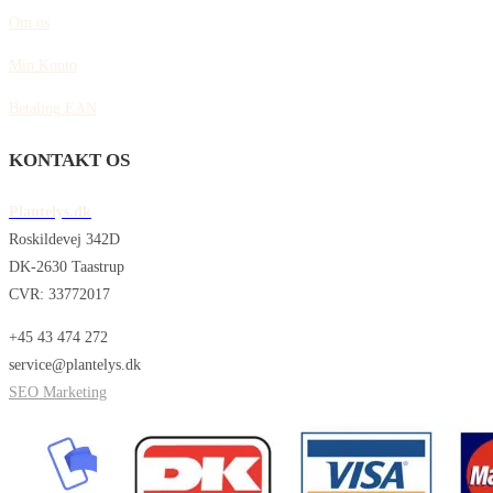
Om os
Min Konto
Betaling EAN
KONTAKT OS
Plantelys.dk
Roskildevej 342D
DK-2630 Taastrup
CVR: 33772017
+45 43 474 272
service@plantelys.dk
SEO Marketing