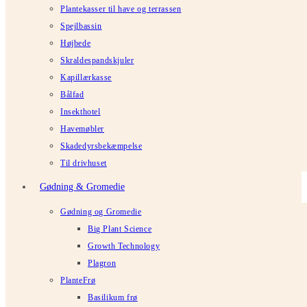
Plantekasser til have og terrassen
Spejlbassin
Højbede
Skraldespandskjuler
Kapillærkasse
Bålfad
Insekthotel
Havemøbler
Skadedyrsbekæmpelse
Til drivhuset
Gødning & Gromedie
Gødning og Gromedie
Big Plant Science
Growth Technology
Plagron
PlanteFrø
Basilikum frø