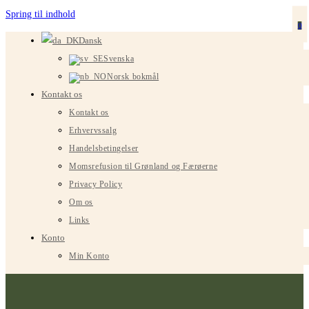
Spring til indhold
0
Dansk
Svenska
Norsk bokmål
Kontakt os
Kontakt os
Erhvervssalg
Handelsbetingelser
Momsrefusion til Grønland og Færøerne
Privacy Policy
Om os
Links
Konto
Min Konto