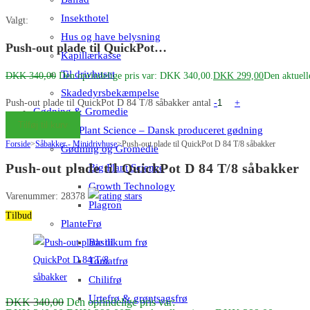
Insekthotel
Valgt:
Hus og have belysning
Push-out plade til QuickPot…
Kapillærkasse
Til drivhuset
DKK
340,00
Den oprindelige pris var: DKK 340,00.
DKK
299,00
Den aktuell
Skadedyrsbekæmpelse
Push-out plade til QuickPot D 84 T/8 såbakker antal
-
+
Gødning & Gromedie
Tilføj til kurv
Big Plant Science – Dansk produceret gødning
Forside
>
Såbakker - Minidrivhuse
>
Push-out plade til QuickPot D 84 T/8 såbakker
Gødning og Gromedie
Push-out plade til QuickPot D 84 T/8 såbakker
Big Plant Science
Growth Technology
Varenummer: 28378
Plagron
Tilbud
PlanteFrø
Basilikum frø
Tomatfrø
Chilifrø
Urtefrø & grøntsagsfrø
DKK
340,00
Den oprindelige pris var: