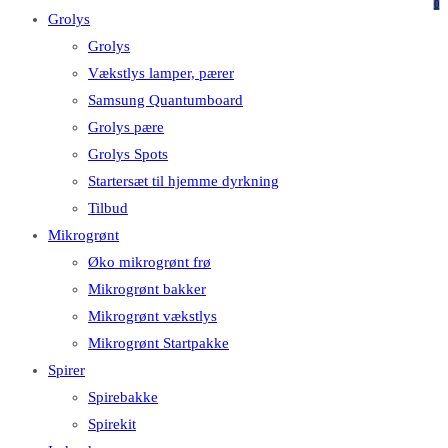
på
på
0
Grolys
denne
Escape
Grolys
hjemmeside
for
Vækstlys lamper, pærer
at
Samsung Quantumboard
lukke
Grolys pære
søgepanelet.
Grolys Spots
Startersæt til hjemme dyrkning
Tilbud
Mikrogrønt
Øko mikrogrønt frø
Mikrogrønt bakker
Mikrogrønt vækstlys
Mikrogrønt Startpakke
Spirer
Spirebakke
Spirekit