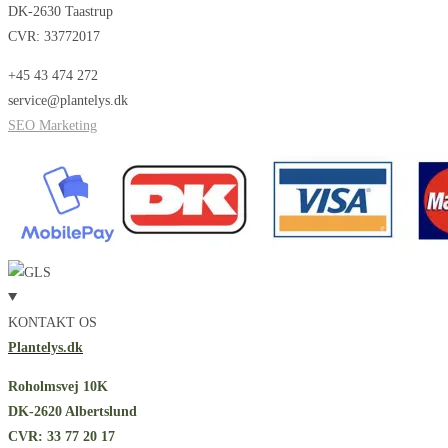
DK-2630 Taastrup
CVR: 33772017
+45 43 474 272
service@plantelys.dk
SEO Marketing
KONTAKT OS
Plantelys.dk
Roholmsvej 10K
DK-2620 Albertslund
CVR: 33 77 20 17