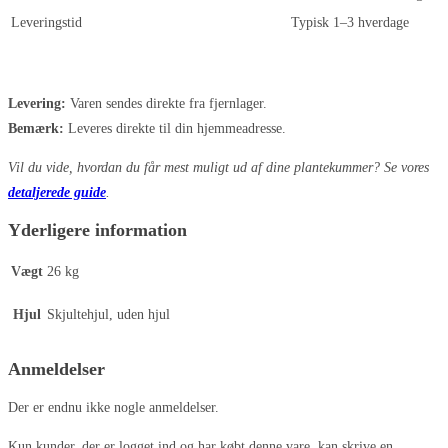
Leveringstid
Typisk 1–3 hverdage
Levering:
Varen sendes direkte fra fjernlager.
Bemærk:
Leveres direkte til din hjemmeadresse.
Vil du vide, hvordan du får mest muligt ud af dine plantekummer? Se vores
detaljerede guide
.
Yderligere information
Vægt
26 kg
Hjul
Skjultehjul, uden hjul
Anmeldelser
Der er endnu ikke nogle anmeldelser.
Kun kunder, der er logget ind og har købt denne vare, kan skrive en