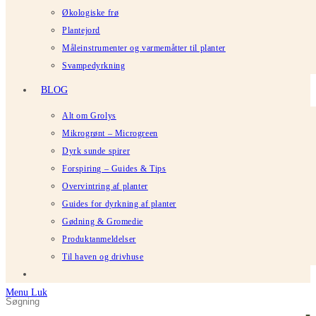
Økologiske frø
Plantejord
Måleinstrumenter og varmemåtter til planter
Svampedyrkning
BLOG
Alt om Grolys
Mikrogrønt – Microgreen
Dyrk sunde spirer
Forspiring – Guides & Tips
Overvintring af planter
Guides for dyrkning af planter
Gødning & Gromedie
Produktanmeldelser
Til haven og drivhuse
Menu
Luk
Søg
Tryk