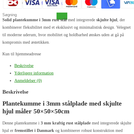
Norsk bokmål
Søg
Solid plantekumme i 3mm rust stål
med integrerede
skjulte hjul
, der
på
kombinerer fleksibilitet med et eksklusivt og minimalistisk design. Velegnet
denne
til moderne uderum, hvor mobilitet og holdbarhed ønskes uden at gå på
hjemmeside
kompromis med æstetikken.
Kun til hjemmeadresse
Beskrivelse
Yderligere information
Anmeldelser (0)
Beskrivelse
Plantekumme i 3mm stålplade med skjulte
hjul måler 50×50×50cm
Denne plantekumme i
3 mm kraftig rust stålplade
med integrerede skjulte
hjul er
fremstillet i Danmark
og kombinerer robust konstruktion med