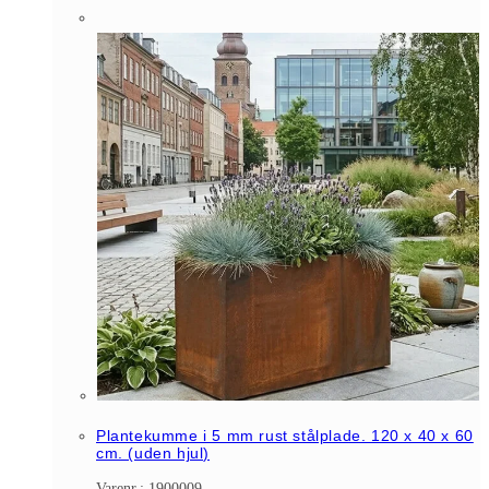
Plantekumme i 5 mm rust stålplade. 120 x 40 x 60
cm. (uden hjul)
Varenr.: 1900009