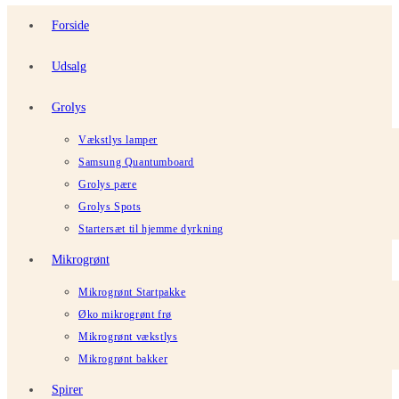
Forside
Udsalg
Grolys
Vækstlys lamper
Samsung Quantumboard
Grolys pære
Grolys Spots
Startersæt til hjemme dyrkning
Mikrogrønt
Mikrogrønt Startpakke
Øko mikrogrønt frø
Mikrogrønt vækstlys
Mikrogrønt bakker
Spirer