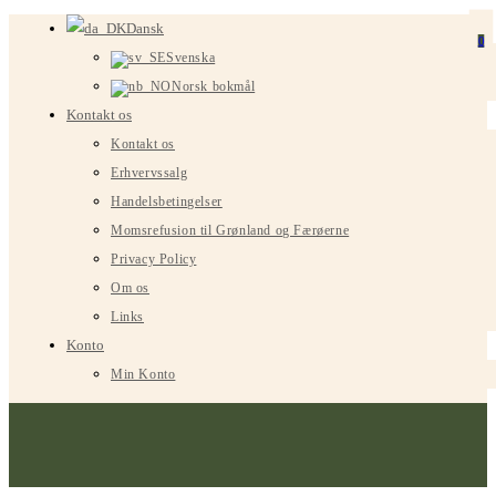
Spring
Dansk
0
til
Svenska
indhold
Norsk bokmål
Kontakt os
Kontakt os
Erhvervssalg
Handelsbetingelser
Momsrefusion til Grønland og Færøerne
Privacy Policy
Om os
Links
Konto
Min Konto