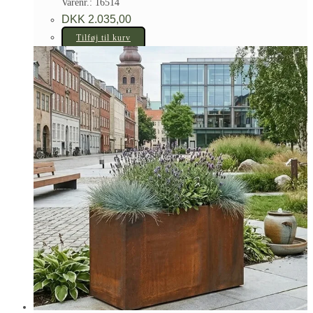
Varenr.: 16514
DKK
2.035,00
Tilføj til kurv