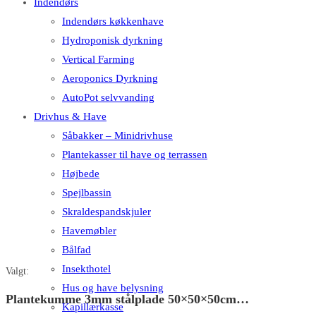
Indendørs
Indendørs køkkenhave
Hydroponisk dyrkning
Vertical Farming
Aeroponics Dyrkning
AutoPot selvvanding
Drivhus & Have
Såbakker – Minidrivhuse
Plantekasser til have og terrassen
Højbede
Spejlbassin
Skraldespandskjuler
Havemøbler
Bålfad
Insekthotel
Valgt:
Hus og have belysning
Plantekumme 3mm stålplade 50×50×50cm…
Kapillærkasse