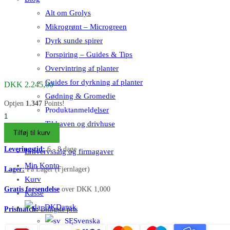
Alt om Grolys
Mikrogrønt – Microgreen
Dyrk sunde spirer
Forspiring – Guides & Tips
Overvintring af planter
Guides for dyrkning af planter
DKK
2.245,00
Gødning & Gromedie
Optjen
1.347
Points!
Produktanmeldelser
Plantekumme
Til haven og drivhuse
3mm
Tilføj til kurv
Kontakt os
stålplade
Leveringstid:
6 - 8 dage
Erhvervssalg og firmagaver
50×50×50cm
Min Konto
(skjulte
Lager:
På Lager (Fjernlager)
Kurv
hjul)
Gratis forsendelse
over DKK 1,000
antal
Kasse
Dansk
Prismatch:
Billigste pris
Svenska