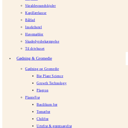
Skraldespandskjuler
Kapillærkasse
Bålfad
Insekthotel
Havemøbler
Skadedyrsbekæmpelse
Til drivhuset
Gødning & Gromedie
Gødning og Gromedie
Big Plant Science
Growth Technology
Plagron
PlanteFrø
Basilikum frø
Tomatfrø
Chilifrø
Urtefrø & grøntsagsfrø