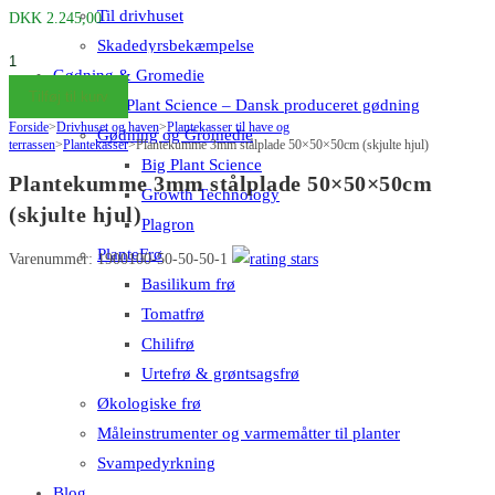
Til drivhuset
DKK
2.245,00
Skadedyrsbekæmpelse
Plantekumme
Gødning & Gromedie
3mm
Tilføj til kurv
Big Plant Science – Dansk produceret gødning
stålplade
Forside
>
Drivhuset og haven
>
Plantekasser til have og
Gødning og Gromedie
50×50×50cm
terrassen
>
Plantekasser
>
Plantekumme 3mm stålplade 50×50×50cm (skjulte hjul)
Big Plant Science
(skjulte
Plantekumme 3mm stålplade 50×50×50cm
Growth Technology
hjul)
(skjulte hjul)
Plagron
antal
PlanteFrø
Varenummer: 1900100-50-50-50-1
Basilikum frø
Tomatfrø
Chilifrø
Urtefrø & grøntsagsfrø
Økologiske frø
Måleinstrumenter og varmemåtter til planter
Svampedyrkning
Blog