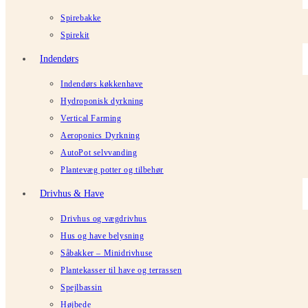
Spirebakke
Spirekit
Indendørs
Indendørs køkkenhave
Hydroponisk dyrkning
Vertical Farming
Aeroponics Dyrkning
AutoPot selvvanding
Plantevæg potter og tilbehør
Drivhus & Have
Drivhus og vægdrivhus
Hus og have belysning
Såbakker – Minidrivhuse
Plantekasser til have og terrassen
Spejlbassin
Højbede