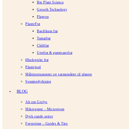
Big Plant Science
Growth Technology
Plagron
PlanteFrø
Basilikum frø
Tomatfrø
Chilifrø
Urtefrø & grøntsagsfrø
Økologiske frø
Plantejord
Måleinstrumenter og varmemåtter til planter
Svampedyrkning
BLOG
Alt om Grolys
Mikrogrønt – Microgreen
Dyrk sunde spirer
Forspiring – Guides & Tips