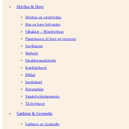
Drivhus & Have
Drivhus og vægdrivhus
Hus og have belysning
Såbakker – Minidrivhuse
Plantekasser til have og terrassen
Spejlbassin
Højbede
Skraldespandskjuler
Kapillærkasse
Bålfad
Insekthotel
Havemøbler
Skadedyrsbekæmpelse
Til drivhuset
Gødning & Gromedie
Gødning og Gromedie