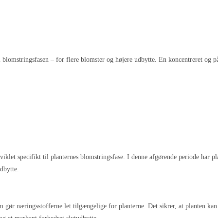
i blomstringsfasen – for flere blomster og højere udbytte. En koncentreret og p
iklet specifikt til planternes blomstringsfase. I denne afgørende periode har p
dbytte.
ør næringsstofferne let tilgængelige for planterne. Det sikrer, at planten kan 