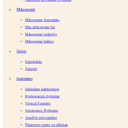
Mikrogrønt
Mikrogrønt Startpakke
Øko mikrogrønt frø
Mikrogrønt vækstlys
Mikrogrønt bakker
Spirer
Spirebakke
Spirekit
Indendørs
Indendørs køkkenhave
Hydroponisk dyrkning
Vertical Farming
Aeroponics Dyrkning
AutoPot selvvanding
Plantevæg potter og tilbehør