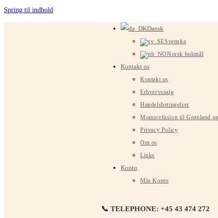
Spring til indhold
Dansk
Svenska
Norsk bokmål
Kontakt os
Kontakt os
Erhvervssalg
Handelsbetingelser
Momsrefusion til Grønland o
Privacy Policy
Om os
Links
Konto
Min Konto
📞 TELEPHONE: +45 43 474 272