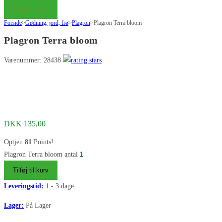
Tilføj til kurv
Forside
>
Gødning, jord, frø
>
Plagron
>
Plagron Terra bloom
Plagron Terra bloom
Varenummer: 28438
DKK
135,00
Optjen
81
Points!
Plagron Terra bloom antal
Tilføj til kurv
Leveringstid:
1 - 3 dage
Lager:
På Lager