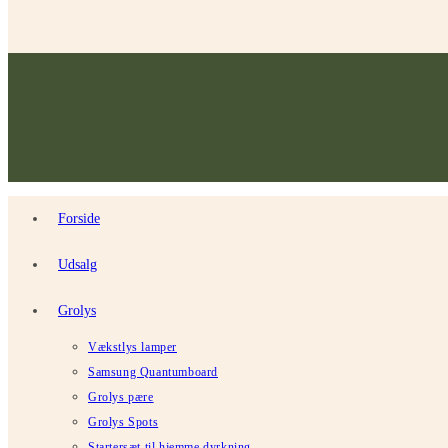
Forside
Udsalg
Grolys
Vækstlys lamper
Samsung Quantumboard
Grolys pære
Grolys Spots
Startersæt til hjemme dyrkning