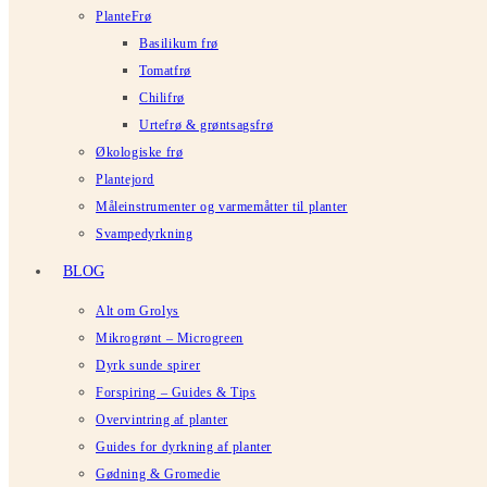
PlanteFrø
Basilikum frø
Tomatfrø
Chilifrø
Urtefrø & grøntsagsfrø
Økologiske frø
Plantejord
Måleinstrumenter og varmemåtter til planter
Svampedyrkning
BLOG
Alt om Grolys
Mikrogrønt – Microgreen
Dyrk sunde spirer
Forspiring – Guides & Tips
Overvintring af planter
Guides for dyrkning af planter
Gødning & Gromedie