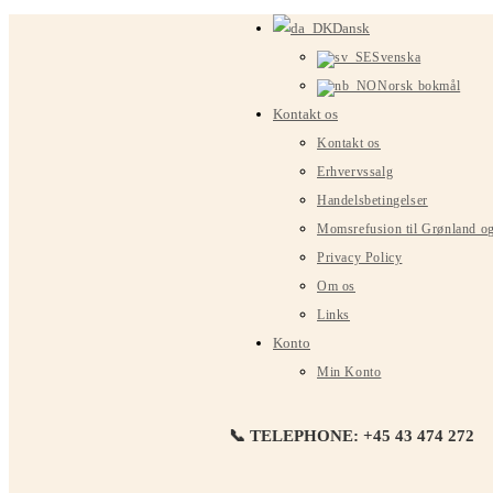
Spring
Dansk
til
Svenska
indhold
Norsk bokmål
Kontakt os
Kontakt os
Erhvervssalg
Handelsbetingelser
Momsrefusion til Grønland o
Privacy Policy
Om os
Links
Konto
Min Konto
📞 TELEPHONE: +45 43 474 272