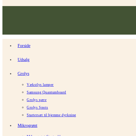
Forside
Udsalg
Grolys
Vækstlys lamper
Samsung Quantumboard
Grolys pære
Grolys Spots
Startersæt til hjemme dyrkning
Mikrogrønt