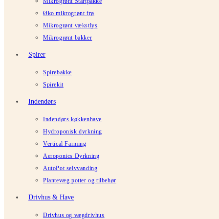
Mikrogrønt Startpakke
Øko mikrogrønt frø
Mikrogrønt vækstlys
Mikrogrønt bakker
Spirer
Spirebakke
Spirekit
Indendørs
Indendørs køkkenhave
Hydroponisk dyrkning
Vertical Farming
Aeroponics Dyrkning
AutoPot selvvanding
Plantevæg potter og tilbehør
Drivhus & Have
Drivhus og vægdrivhus