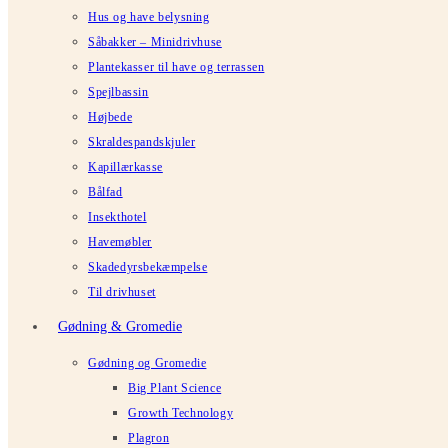
Hus og have belysning
Såbakker – Minidrivhuse
Plantekasser til have og terrassen
Spejlbassin
Højbede
Skraldespandskjuler
Kapillærkasse
Bålfad
Insekthotel
Havemøbler
Skadedyrsbekæmpelse
Til drivhuset
Gødning & Gromedie
Gødning og Gromedie
Big Plant Science
Growth Technology
Plagron