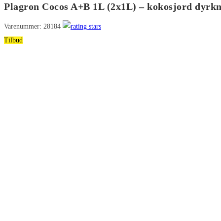
Plagron Cocos A+B 1L (2x1L) – kokosjord dyrk
(2x1L)
-
Varenummer: 28184
kokosjord
Tilbud
dyrkning
antal