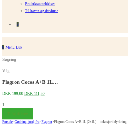
Produktanmeldelser
Til haven og drivhuse
0
0
Menu
Luk
Søg
Tryk
på
på
Valgt:
denne
Escape
hjemmeside
for
Plagron Cocos A+B 1L…
at
Den
Den
DKK
199,00
DKK
111,50
lukke
oprindelige
aktuelle
søgepanelet.
Plagron
pris
pris
Cocos
Tilføj til kurv
var:
er:
A+B
Forside
>
Gødning, jord, frø
DKK 199,00.
>
Plagron
DKK 111,50.
>
Plagron Cocos A+B 1L (2x1L) – kokosjord dyrkning
1L