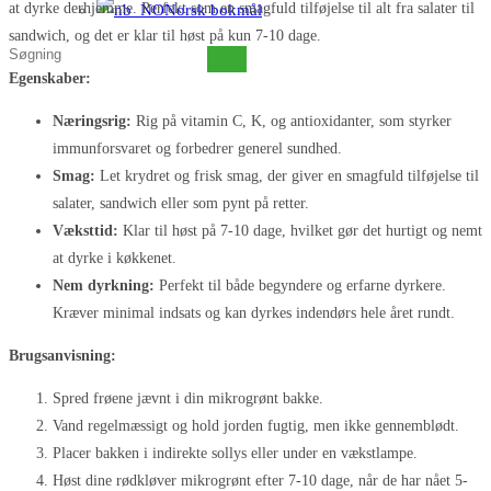
at dyrke derhjemme. Perfekt som en smagfuld tilføjelse til alt fra salater til
Norsk bokmål
sandwich, og det er klar til høst på kun 7-10 dage.
Søg
Egenskaber:
på
denne
Næringsrig:
Rig på vitamin C, K, og antioxidanter, som styrker
hjemmeside
immunforsvaret og forbedrer generel sundhed.
Smag:
Let krydret og frisk smag, der giver en smagfuld tilføjelse til
salater, sandwich eller som pynt på retter.
Væksttid:
Klar til høst på 7-10 dage, hvilket gør det hurtigt og nemt
at dyrke i køkkenet.
Nem dyrkning:
Perfekt til både begyndere og erfarne dyrkere.
Kræver minimal indsats og kan dyrkes indendørs hele året rundt.
Brugsanvisning:
Spred frøene jævnt i din mikrogrønt bakke.
Vand regelmæssigt og hold jorden fugtig, men ikke gennemblødt.
Placer bakken i indirekte sollys eller under en vækstlampe.
Høst dine rødkløver mikrogrønt efter 7-10 dage, når de har nået 5-