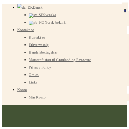
Spring
Dansk
0
til
Svenska
indhold
Norsk bokmål
Kontakt os
Kontakt os
Erhvervssalg
Handelsbetingelser
Momsrefusion til Grønland og Færøerne
Privacy Policy
Om os
Links
Konto
Min Konto