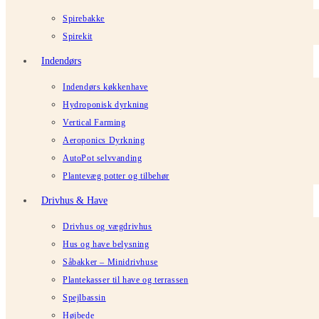
Spirebakke
Spirekit
Indendørs
Indendørs køkkenhave
Hydroponisk dyrkning
Vertical Farming
Aeroponics Dyrkning
AutoPot selvvanding
Plantevæg potter og tilbehør
Drivhus & Have
Drivhus og vægdrivhus
Hus og have belysning
Såbakker – Minidrivhuse
Plantekasser til have og terrassen
Spejlbassin
Højbede