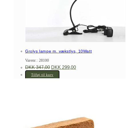
Grolys lampe m. vækstlys, 10Watt
Varenr.: 28100
Den
Den
DKK
347,00
DKK
299,00
oprindelige
aktuelle
pris
pris
Tilføj til kurv
var:
er:
DKK 347,00.
DKK 299,00.