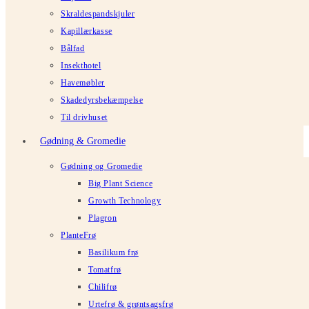
Skraldespandskjuler
Kapillærkasse
Bålfad
Insekthotel
Havemøbler
Skadedyrsbekæmpelse
Til drivhuset
Gødning & Gromedie
Gødning og Gromedie
Big Plant Science
Growth Technology
Plagron
PlanteFrø
Basilikum frø
Tomatfrø
Chilifrø
Urtefrø & grøntsagsfrø