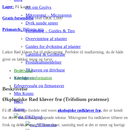
antal
Lager:
På Lager
Alt om Grolys
Mikrogrønt – Microgreen
Gratis forsendelse
over DKK 1,000
Dyrk sunde spirer
Prismatch:
Billigste pris
Forspiring – Guides & Tips
Overvintring af planter
Guides for dyrkning af planter
Lækre Rød kløver frø til mikrogrønt. Perfekte til madlavning, da de både
Gødning & Gromedie
giver en lækker smag og farve.
Produktanmeldelser
Til haven og drivhuse
Beskrivelse
Kontakt os
Yderligere information
Erhvervssalg og firmagaver
Beskrivelse
Min Konto
Økologiske Rød kløver frø (Trifolium pratense)
Kurv
Kasse
Få de naturlige fordele ved vores
økologiske rødkløver frø,
der er kendt
Dansk
for deres milde smag og sprøde tekstur. Mikrogrønt fra rødkløver tilfører en
Svenska
frisk og delikat smag til dine retter, samtidig med at det er nemt og hurtigt