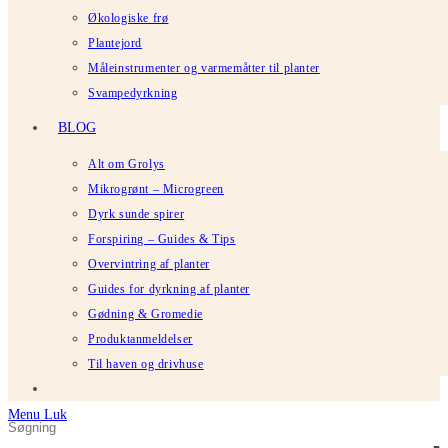
Økologiske frø
Plantejord
Måleinstrumenter og varmemåtter til planter
Svampedyrkning
BLOG
Alt om Grolys
Mikrogrønt – Microgreen
Dyrk sunde spirer
Forspiring – Guides & Tips
Overvintring af planter
Guides for dyrkning af planter
Gødning & Gromedie
Produktanmeldelser
Til haven og drivhuse
Menu
Luk
Søg
Tryk