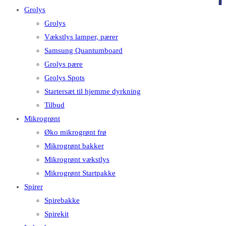
på
på
0
Grolys
denne
Escape
Grolys
hjemmeside
for
Vækstlys lamper, pærer
at
Samsung Quantumboard
lukke
Grolys pære
søgepanelet.
Grolys Spots
Startersæt til hjemme dyrkning
Tilbud
Mikrogrønt
Øko mikrogrønt frø
Mikrogrønt bakker
Mikrogrønt vækstlys
Mikrogrønt Startpakke
Spirer
Spirebakke
Spirekit