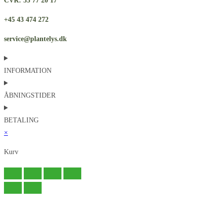
CVR: 33 77 20 17
+45 43 474 272
service@plantelys.dk
INFORMATION
ÅBNINGSTIDER
BETALING
×
Kurv