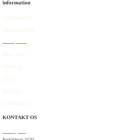
information
Privatlivspolitik
Handelsbetingelser
Cookiepolitik
Return policy
Kontakt us
Om os
Min Konto
Betaling EAN
KONTAKT OS
Plantelys.dk
Roskildevej 342D