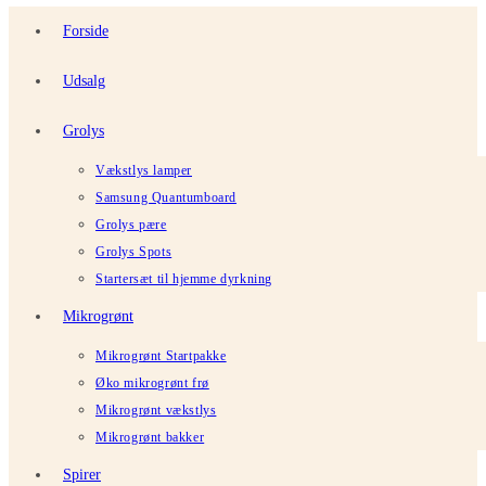
Forside
Udsalg
Grolys
Vækstlys lamper
Samsung Quantumboard
Grolys pære
Grolys Spots
Startersæt til hjemme dyrkning
Mikrogrønt
Mikrogrønt Startpakke
Øko mikrogrønt frø
Mikrogrønt vækstlys
Mikrogrønt bakker
Spirer