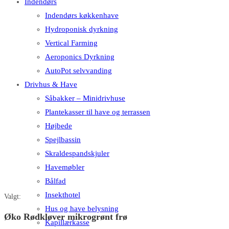
Indendørs
Indendørs køkkenhave
Hydroponisk dyrkning
Vertical Farming
Aeroponics Dyrkning
AutoPot selvvanding
Drivhus & Have
Såbakker – Minidrivhuse
Plantekasser til have og terrassen
Højbede
Spejlbassin
Skraldespandskjuler
Havemøbler
Bålfad
Insekthotel
Valgt:
Hus og have belysning
Øko Rødkløver mikrogrønt frø
Kapillærkasse