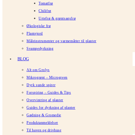
Tomatfrø
Chilifrø
Urtefrø & grøntsagsfrø
Økologiske frø
Plantejord
Måleinstrumenter og varmemåtter til planter
Svampedyrkning
BLOG
Alt om Grolys
Mikrogrønt – Microgreen
Dyrk sunde spirer
Forspiring – Guides & Tips
Overvintring af planter
Guides for dyrkning af planter
Gødning & Gromedie
Produktanmeldelser
Til haven og drivhuse