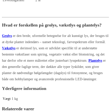
Levetidsgaranti
2 år
Hvad er forskellen på grolys, vækstlys og plantelys?
Grolys
er den brede, uformelle betegnelse for alt kunstigt lys, der bruges til
at dyrke planter indendørs – uanset teknologi, farvespektrum eller formål.
Vækstlys
er derimod lys, som er udviklet specifikt til at understøtte
bestemte vækstfaser som spiring, vegetativ vækst eller blomstring, og det
har derfor ofte et mere målrettet eller justerbart lysspektrum.
Plantelys
er
den generelle faglige term, der dækker alle typer lyskilder, som giver
planter de nødvendige bølgelængder (dagslys) til fotosyntese, og bruges
både om hobbylamper og avancerede professionelle LED-løsninger.
Yderligere information
Vægt
1 kg
Relaterede varer