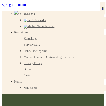
Spring til indhold
0
Dansk
Svenska
Norsk bokmål
Kontakt os
Kontakt os
Erhvervssalg
Handelsbetingelser
Momsrefusion til Grønland og Færøerne
Privacy Policy
Om os
Links
Konto
Min Konto