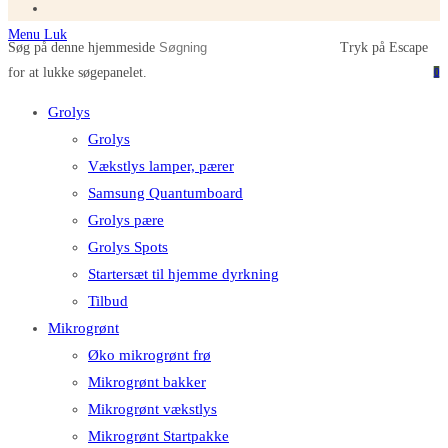
Menu
Luk
Søg på denne hjemmeside
Tryk på Escape
for at lukke søgepanelet.
0
Grolys
Grolys
Vækstlys lamper, pærer
Samsung Quantumboard
Grolys pære
Grolys Spots
Startersæt til hjemme dyrkning
Tilbud
Mikrogrønt
Øko mikrogrønt frø
Mikrogrønt bakker
Mikrogrønt vækstlys
Mikrogrønt Startpakke