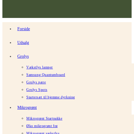
Forside
Udsalg
Grolys
Vækstlys lamper
Samsung Quantumboard
Grolys pære
Grolys Spots
Startersæt til hjemme dyrkning
Mikrogrønt
Mikrogrønt Startpakke
Øko mikrogrønt frø
Mikrogrønt vækstlys