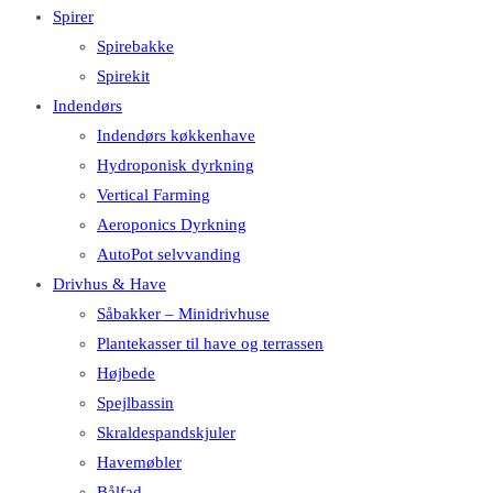
Spirer
Spirebakke
Spirekit
Indendørs
Indendørs køkkenhave
Hydroponisk dyrkning
Vertical Farming
Aeroponics Dyrkning
AutoPot selvvanding
Drivhus & Have
Såbakker – Minidrivhuse
Plantekasser til have og terrassen
Højbede
Spejlbassin
Skraldespandskjuler
Havemøbler
Bålfad