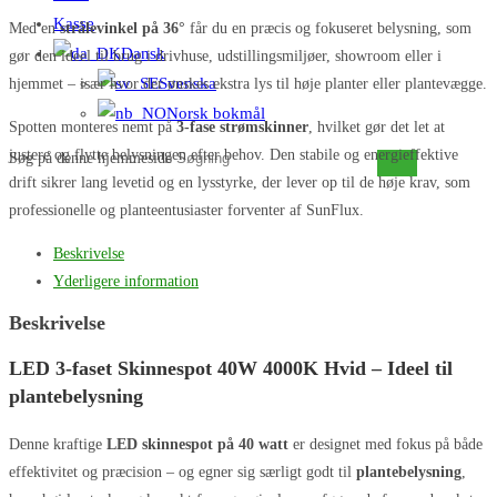
Kasse
Med en
strålevinkel på 36°
får du en præcis og fokuseret belysning, som
Dansk
gør den ideel til brug i drivhuse, udstillingsmiljøer, showroom eller i
Svenska
hjemmet – især hvor der ønskes ekstra lys til høje planter eller plantevægge.
Norsk bokmål
Spotten monteres nemt på
3-fase strømskinner
, hvilket gør det let at
justere og flytte belysningen efter behov. Den stabile og energieffektive
Søg på denne hjemmeside
drift sikrer lang levetid og en lysstyrke, der lever op til de høje krav, som
professionelle og planteentusiaster forventer af SunFlux.
Beskrivelse
Yderligere information
Beskrivelse
LED 3-faset Skinnespot 40W 4000K Hvid – Ideel til
plantebelysning
Denne kraftige
LED skinnespot på 40 watt
er designet med fokus på både
effektivitet og præcision – og egner sig særligt godt til
plantebelysning
,