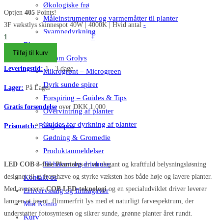
Økologiske frø
Optjen
405
Points!
Måleinstrumenter og varmemåtter til planter
3F vækstlys skinnespot 40W | 4000K | Hvid antal
-
Svampedyrkning
+
Blog
Tilføj til kurv
Alt om Grolys
Leveringstid:
1 - 3 dage
Mikrogrønt – Microgreen
Dyrk sunde spirer
Lager:
På Lager
Forspiring – Guides & Tips
Gratis forsendelse
over DKK 1,000
Overvintring af planter
Guides for dyrkning af planter
Prismatch:
Billigste pris
Gødning & Gromedie
Produktanmeldelser
Til haven og drivhuse
LED COB 3-fase Plantelys
er en elegant og kraftfuld belysningsløsning
designet til at fremhæve og styrke væksten hos både høje og lavere planter.
Kontakt os
Med avanceret
COB LED-teknologi
og en specialudviklet driver leverer
Erhvervssalg og firmagaver
lampen et jævnt, flimmerfrit lys med et naturligt farvespektrum, der
Min Konto
understøtter fotosyntesen og sikrer sunde, grønne planter året rundt.
Kurv