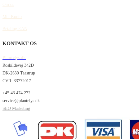
Om os
Min Konto
Betaling EAN
KONTAKT OS
Plantelys.dk
Roskildevej 342D
DK-2630 Taastrup
CVR: 33772017
+45 43 474 272
service@plantelys.dk
SEO Marketing