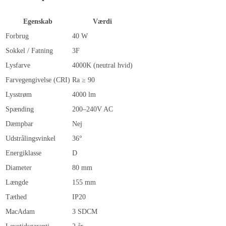
Egenskab
Værdi
Forbrug
40 W
Sokkel / Fatning
3F
Lysfarve
4000K (neutral hvid)
Farvegengivelse (CRI)
Ra ≥ 90
Lysstrøm
4000 lm
Spænding
200–240V AC
Dæmpbar
Nej
Udstrålingsvinkel
36°
Energiklasse
D
Diameter
80 mm
Længde
155 mm
Tæthed
IP20
MacAdam
3 SDCM