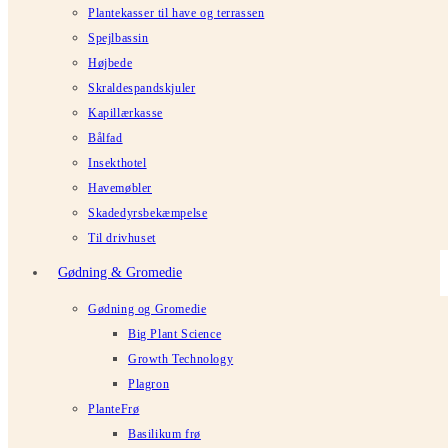
Plantekasser til have og terrassen
Spejlbassin
Højbede
Skraldespandskjuler
Kapillærkasse
Bålfad
Insekthotel
Havemøbler
Skadedyrsbekæmpelse
Til drivhuset
Gødning & Gromedie
Gødning og Gromedie
Big Plant Science
Growth Technology
Plagron
PlanteFrø
Basilikum frø