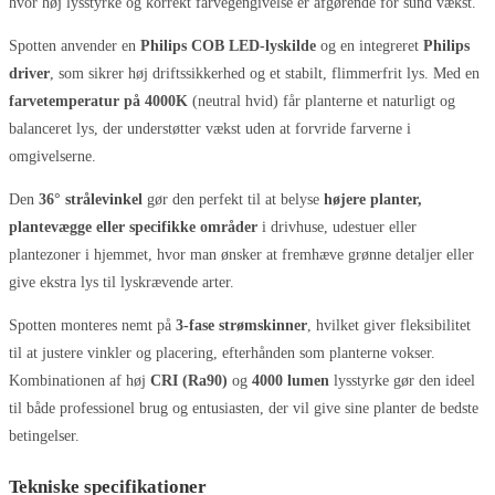
hvor høj lysstyrke og korrekt farvegengivelse er afgørende for sund vækst.
Spotten anvender en
Philips COB LED-lyskilde
og en integreret
Philips
driver
, som sikrer høj driftssikkerhed og et stabilt, flimmerfrit lys. Med en
farvetemperatur på 4000K
(neutral hvid) får planterne et naturligt og
balanceret lys, der understøtter vækst uden at forvride farverne i
omgivelserne.
Den
36° strålevinkel
gør den perfekt til at belyse
højere planter,
plantevægge eller specifikke områder
i drivhuse, udestuer eller
plantezoner i hjemmet, hvor man ønsker at fremhæve grønne detaljer eller
give ekstra lys til lyskrævende arter.
Spotten monteres nemt på
3-fase strømskinner
, hvilket giver fleksibilitet
til at justere vinkler og placering, efterhånden som planterne vokser.
Kombinationen af høj
CRI (Ra90)
og
4000 lumen
lysstyrke gør den ideel
til både professionel brug og entusiasten, der vil give sine planter de bedste
betingelser.
Tekniske specifikationer