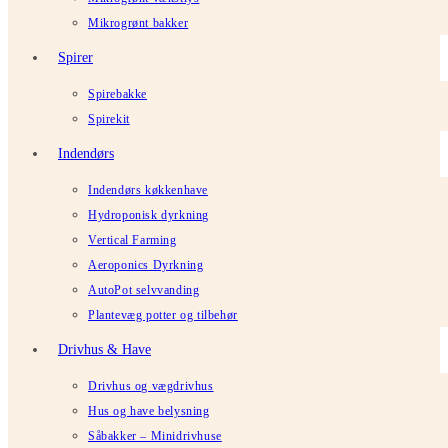
Mikrogrønt bakker
Spirer
Spirebakke
Spirekit
Indendørs
Indendørs køkkenhave
Hydroponisk dyrkning
Vertical Farming
Aeroponics Dyrkning
AutoPot selvvanding
Plantevæg potter og tilbehør
Drivhus & Have
Drivhus og vægdrivhus
Hus og have belysning
Såbakker – Minidrivhuse