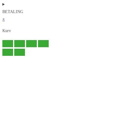
BETALING
×
Kurv