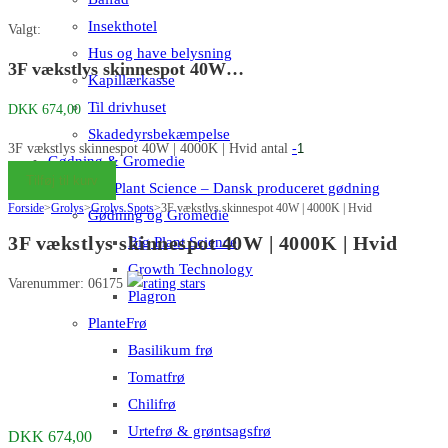
Insekthotel
Valgt:
Hus og have belysning
3F vækstlys skinnespot 40W…
Kapillærkasse
Til drivhuset
DKK
674,00
Skadedyrsbekæmpelse
3F vækstlys skinnespot 40W | 4000K | Hvid antal
-
Gødning & Gromedie
Tilføj til kurv
Big Plant Science – Dansk produceret gødning
Forside
>
Grolys
>
Grolys Spots
>
3F vækstlys skinnespot 40W | 4000K | Hvid
Gødning og Gromedie
3F vækstlys skinnespot 40W | 4000K | Hvid
Big Plant Science
Growth Technology
Varenummer: 06175
Plagron
PlanteFrø
Basilikum frø
Tomatfrø
Chilifrø
Urtefrø & grøntsagsfrø
DKK
674,00