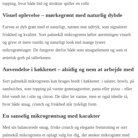
topping, hvor både bid og struktur spiller en rolle.
Visuel oplevelse – mørkegrønt med naturlig dybde
Farven er dyb grøn med et naturligt, næsten mat udtryk, som signalerer
friskhed og kvalitet. Sort palmekål mikrogreens løfter anretningen visuelt
og giver et mere rustikt og naturligt look end mange lysere
mikrogrøntsager. De fungerer derfor både som smagselement og som et
æstetisk greb på tallerkenen.
Anvendelse i køkkenet – alsidig og nem at arbejde med
Sort palmekål mikrogreens kan bruges bredt i køkkenet: i salater, bowls, på
sandwiches, som topping på varme grøntsagsretter, pasta eller pizza – eller
blot vendt let i olie og citron. De tåler let varme, men er også ideelle rå,
hvor både smag, crunch og friskhed står tydeligt frem.
En sanselig mikrogrøntsag med karakter
Med sin balancerede smag, friske crunch og elegante fremtoning er sort
palmekål mikrogreens et oplagt valg for dig, der ønsker mikrogrønt med