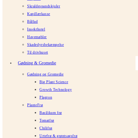
Skraldespandskjuler
Kapillærkasse
Bålfad
Insekthotel
Havemøbler
Skadedyrsbekæmpelse
Til drivhuset
Gødning & Gromedie
Gødning og Gromedie
Big Plant Science
Growth Technology
Plagron
PlanteFrø
Basilikum frø
Tomatfrø
Chilifrø
Urtefrø & grøntsagsfrø