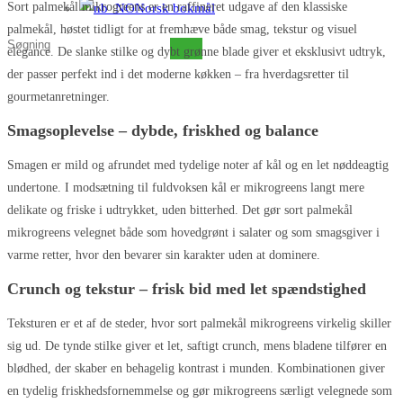
Sort palmekål mikrogreens er en raffineret udgave af den klassiske
Norsk bokmål
palmekål, høstet tidligt for at fremhæve både smag, tekstur og visuel
Søg
elegance. De slanke stilke og dybt grønne blade giver et eksklusivt udtryk,
på
der passer perfekt ind i det moderne køkken – fra hverdagsretter til
denne
gourmetanretninger.
hjemmeside
Smagsoplevelse – dybde, friskhed og balance
Smagen er mild og afrundet med tydelige noter af kål og en let nøddeagtig
undertone. I modsætning til fuldvoksen kål er mikrogreens langt mere
delikate og friske i udtrykket, uden bitterhed. Det gør sort palmekål
mikrogreens velegnet både som hovedgrønt i salater og som smagsgiver i
varme retter, hvor den bevarer sin karakter uden at dominere.
Crunch og tekstur – frisk bid med let spændstighed
Teksturen er et af de steder, hvor sort palmekål mikrogreens virkelig skiller
sig ud. De tynde stilke giver et let, saftigt crunch, mens bladene tilfører en
blødhed, der skaber en behagelig kontrast i munden. Kombinationen giver
en tydelig friskhedsfornemmelse og gør mikrogreens særligt velegnede som