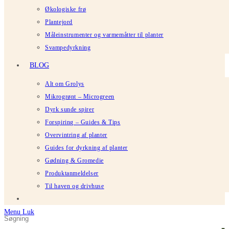
Økologiske frø
Plantejord
Måleinstrumenter og varmemåtter til planter
Svampedyrkning
BLOG
Alt om Grolys
Mikrogrønt – Microgreen
Dyrk sunde spirer
Forspiring – Guides & Tips
Overvintring af planter
Guides for dyrkning af planter
Gødning & Gromedie
Produktanmeldelser
Til haven og drivhuse
Menu
Luk
Søg
Tryk