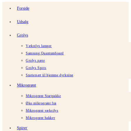
Forside
Udsalg
Grolys
Vækstlys lamper
Samsung Quantumboard
Grolys pære
Grolys Spots
Startersæt til hjemme dyrkning
Mikrogrønt
Mikrogrønt Startpakke
Øko mikrogrønt frø
Mikrogrønt vækstlys
Mikrogrønt bakker
Spirer