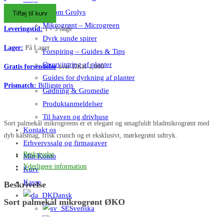
black
Alt om Grolys
Tilføj til kurv
tuscany
Mikrogrønt – Microgreen
Leveringstid:
1 - 3 dage
-
Dyrk sunde spirer
sort
Lager:
På Lager
Forspiring – Guides & Tips
palmekål
Overvintring af planter
Gratis forsendelse
over DKK 1,000
ØKO
Guides for dyrkning af planter
antal
Prismatch:
Billigste pris
Gødning & Gromedie
Produktanmeldelser
Til haven og drivhuse
Sort palmekål mikrogreens er et elegant og smagfuldt bladmikrogrønt med
Kontakt os
dyb kålsmag, frisk crunch og et eksklusivt, mørkegrønt udtryk.
Erhvervssalg og firmagaver
Beskrivelse
Min Konto
Yderligere information
Kurv
Kasse
Beskrivelse
Dansk
Sort palmekål mikrogrønt ØKO
Svenska