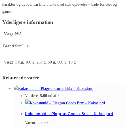
karakter og dybde. En lille plante med stor oplevelse – både for øjet og
ganen.
Yderligere information
Vægt
N/A
Brand
SunFlux
Vægt
1 Kg, 100 g, 250 g, 50 g, 500 g, 10 g
Relaterede varer
Vurderet
5.00
ud af 5
Kokosmuld – Plagron Cocos Brix – Kokosjord
Varenr.: 28059