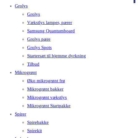
på
på
0
Grolys
denne
Escape
Grolys
hjemmeside
for
Vækstlys lamper, pærer
at
Samsung Quantumboard
lukke
Grolys pære
søgepanelet.
Grolys Spots
Startersæt til hjemme dyrkning
Tilbud
Mikrogrønt
Øko mikrogrønt frø
Mikrogrønt bakker
Mikrogrønt vækstlys
Mikrogrønt Startpakke
Spirer
Spirebakke
Spirekit