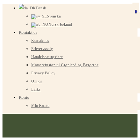
Spring
Dansk
0
til
Svenska
indhold
Norsk bokmål
Kontakt os
Kontakt os
Erhvervssalg
Handelsbetingelser
Momsrefusion til Grønland og Færøerne
Privacy Policy
Om os
Links
Konto
Min Konto