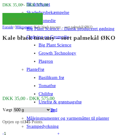
Til drivhuset
Prisinterval:
DKK
35,00
-
DKK
575,00
DKK 35,00
Skadedyrsbekæmpelse
Vælg muligheder
til
Gødning & Gromedie
Forside
>
Mikrogrønt
>
Kale black tuscany – sort palmekål ØKO
DKK 575,00
Big Plant Science – Dansk produceret gødning
Gødning og Gromedie
Kale black tuscany – sort palmekål ØKO
Big Plant Science
Growth Technology
Plagron
PlanteFrø
Basilikum frø
Tomatfrø
Chilifrø
Prisinterval:
DKK
35,00
-
DKK
575,00
Urtefrø & grøntsagsfrø
DKK 35,00
til
Økologiske frø
Vægt
Ryd
DKK 575,00
Måleinstrumenter og varmemåtter til planter
Optjen op til
345
Points.
Svampedyrkning
Kale
-
+
Blog