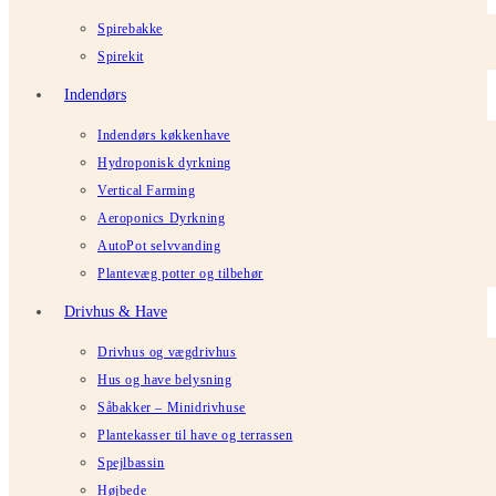
Spirebakke
Spirekit
Indendørs
Indendørs køkkenhave
Hydroponisk dyrkning
Vertical Farming
Aeroponics Dyrkning
AutoPot selvvanding
Plantevæg potter og tilbehør
Drivhus & Have
Drivhus og vægdrivhus
Hus og have belysning
Såbakker – Minidrivhuse
Plantekasser til have og terrassen
Spejlbassin
Højbede