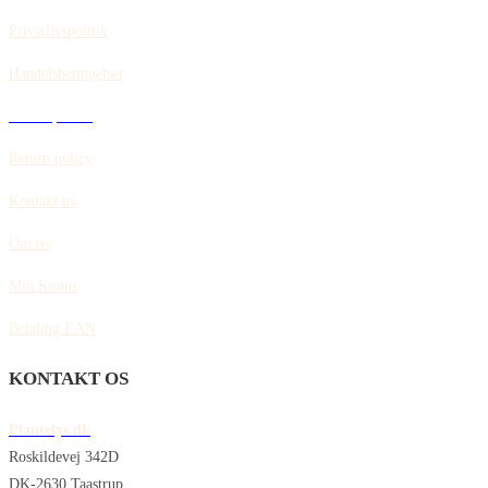
Privatlivspolitik
Handelsbetingelser
Cookiepolitik
Return policy
Kontakt us
Om os
Min Konto
Betaling EAN
KONTAKT OS
Plantelys.dk
Roskildevej 342D
DK-2630 Taastrup