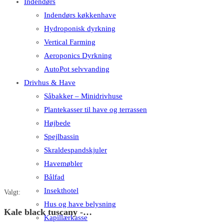
Indendørs
Indendørs køkkenhave
Hydroponisk dyrkning
Vertical Farming
Aeroponics Dyrkning
AutoPot selvvanding
Drivhus & Have
Såbakker – Minidrivhuse
Plantekasser til have og terrassen
Højbede
Spejlbassin
Skraldespandskjuler
Havemøbler
Bålfad
Insekthotel
Valgt:
Hus og have belysning
Kale black tuscany -…
Kapillærkasse