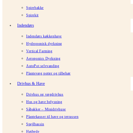
Spirebakke
Spirekit
Indendørs
Indendørs køkkenhave
Hydroponisk dyrkning
Vertical Farming
Aeroponics Dyrkning
AutoPot selvvanding
Plantevæg potter og tilbehør
Drivhus & Have
Drivhus og vægdrivhus
Hus og have belysning
Såbakker – Minidrivhuse
Plantekasser til have og terrassen
Spejlbassin
Højbede