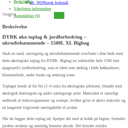
Beskrivelse
Norsk bokmål
Yderligere information
Søg
Anmeldelser (0)
på
Beskrivelse
denne
hjemmeside
DYRK øko toplag & jordforbedring –
ukrudtshæmmende – 1500L XL Bigbag
Skab en sund, næringsrig og ukrudtshæmmende overflade i dine bede med
dette økologiske toplag fra DYRK. Bigbag’en indeholder hele 1500 liter
spagnumfri jordforbedring, som er ideel som dæklag i både køkkenhave,
blomsterbede, under buske og omkring træer.
Toplaget består af fin flis (1–6 mm) fra økologiske piletræer, blandet med
økologisk kløvergræs og andre næringsrige urter. Materialet er naturligt
nedbrudt af mikroorganismer og svampe, hvilket giver et aktivt mikroliv og
en langsomt frigivende næringskilde til jorden.
Når du lægger dette toplag ud, hjælper det med at holde på fugten, forbedre
jordens struktur og samtidig hæmme ukrudt. Det betyder mindre