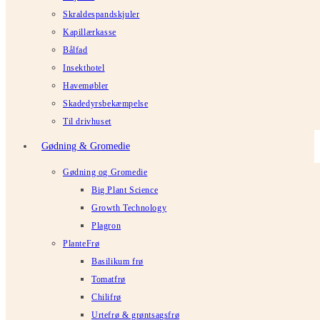
Skraldespandskjuler
Kapillærkasse
Bålfad
Insekthotel
Havemøbler
Skadedyrsbekæmpelse
Til drivhuset
Gødning & Gromedie
Gødning og Gromedie
Big Plant Science
Growth Technology
Plagron
PlanteFrø
Basilikum frø
Tomatfrø
Chilifrø
Urtefrø & grøntsagsfrø