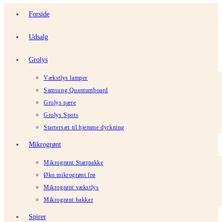
Forside
Udsalg
Grolys
Vækstlys lamper
Samsung Quantumboard
Grolys pære
Grolys Spots
Startersæt til hjemme dyrkning
Mikrogrønt
Mikrogrønt Startpakke
Øko mikrogrønt frø
Mikrogrønt vækstlys
Mikrogrønt bakker
Spirer