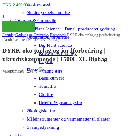
Til drivhuset
DKK
2.490,00
Skadedyrsbekæmpelse
DYRK
Gødning & Gromedie
øko
Tilføj til kurv
Big Plant Science – Dansk produceret gødning
toplag
Forside
>
Gødning og Gromedie
>
Plantejord
>
DYRK øko toplag og jordforbedring |
Gødning og Gromedie
og
ukrudtshæmmende | 1500L XL Bigbag
Big Plant Science
jordforbedring
DYRK øko toplag og jordforbedring |
Growth Technology
|
ukrudtshæmmende | 1500L XL Bigbag
Plagron
ukrudtshæmmende
|
PlanteFrø
Varenummer: 28476
1500L
Basilikum frø
XL
Tomatfrø
Bigbag
Chilifrø
antal
Urtefrø & grøntsagsfrø
Økologiske frø
Måleinstrumenter og varmemåtter til planter
Svampedyrkning
Blog