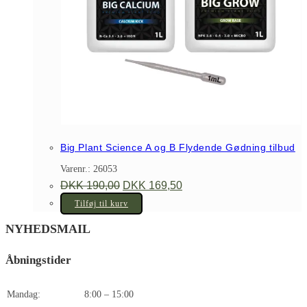
Big Plant Science A og B Flydende Gødning tilbud
Varenr.: 26053
Den
Den
DKK
190,00
DKK
169,50
oprindelige
aktuelle
pris
pris
Tilføj til kurv
var:
er:
DKK 190,00.
DKK 169,50.
NYHEDSMAIL
Åbningstider
Mandag:
8:00 – 15:00