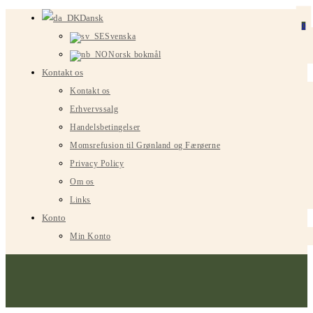
Spring
Dansk
0
til
Svenska
indhold
Norsk bokmål
Kontakt os
Kontakt os
Erhvervssalg
Handelsbetingelser
Momsrefusion til Grønland og Færøerne
Privacy Policy
Om os
Links
Konto
Min Konto