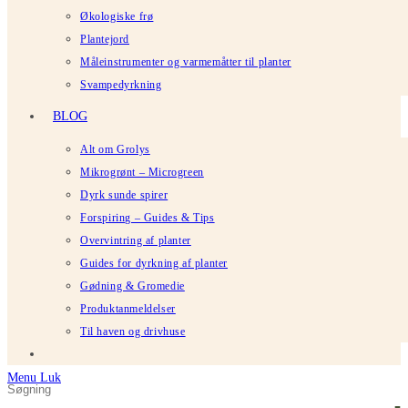
Økologiske frø
Plantejord
Måleinstrumenter og varmemåtter til planter
Svampedyrkning
BLOG
Alt om Grolys
Mikrogrønt – Microgreen
Dyrk sunde spirer
Forspiring – Guides & Tips
Overvintring af planter
Guides for dyrkning af planter
Gødning & Gromedie
Produktanmeldelser
Til haven og drivhuse
Menu
Luk
Søg
Tryk