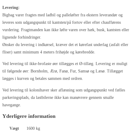
Levering:
Bigbag varer fragtes med ladbil og palleløfter fra ekstern leverandør og
leveres som udgangspunkt til kantsten/på fortov eller efter chaufførens
vurdering. Fragtmanden kan ikke løfte varen over hæk, busk, kantsten eller
lignende forhindringer.
Ønsker du levering i indkørsel, kræver det et kørefast underlag (asfalt eller
fliser) samt minimum 4 meters frihøjde og kørebredde.
Ved levering til ikke-brofaste øer tillægges et Ø-tillæg. Levering er muligt
til følgende øer: Bornholm, Ærø, Fanø, Fur, Samsø og Læsø. Tillægget
lægges i kurven og betales sammen med ordren.
Ved levering til kolonihaver sker aflæsning som udgangspunkt ved fælles
parkeringsplads, da lastbilerne ikke kan manøvrere gennem smalle
havegange.
Yderligere information
Vægt
1600 kg