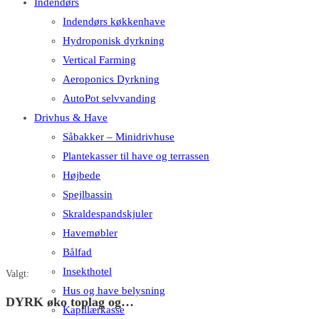
Indendørs
Indendørs køkkenhave
Hydroponisk dyrkning
Vertical Farming
Aeroponics Dyrkning
AutoPot selvvanding
Drivhus & Have
Såbakker – Minidrivhuse
Plantekasser til have og terrassen
Højbede
Spejlbassin
Skraldespandskjuler
Havemøbler
Bålfad
Insekthotel
Valgt:
Hus og have belysning
DYRK øko toplag og…
Kapillærkasse