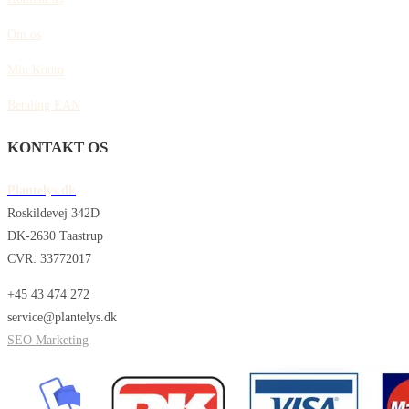
Om os
Min Konto
Betaling EAN
KONTAKT OS
Plantelys.dk
Roskildevej 342D
DK-2630 Taastrup
CVR: 33772017
+45 43 474 272
service@plantelys.dk
SEO Marketing