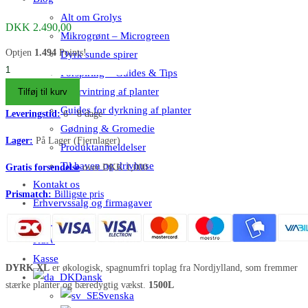
Alt om Grolys
DKK
2.490,00
Mikrogrønt – Microgreen
Optjen
1.494
Points!
Dyrk sunde spirer
DYRK
Forspiring – Guides & Tips
øko
Overvintring af planter
Tilføj til kurv
toplag
Guides for dyrkning af planter
Leveringstid:
6 - 8 dage
og
Gødning & Gromedie
jordforbedring
Lager:
På Lager (Fjernlager)
Produktanmeldelser
|
Til haven og drivhuse
Gratis forsendelse
over DKK 1,000
ukrudtshæmmende
Kontakt os
|
Prismatch:
Billigste pris
Erhvervssalg og firmagaver
1500L
Min Konto
XL
Kurv
Bigbag
antal
Kasse
DYRK XL
er økologisk, spagnumfri toplag fra Nordjylland, som fremmer
Dansk
stærke planter og bæredygtig vækst.
1500L
Svenska