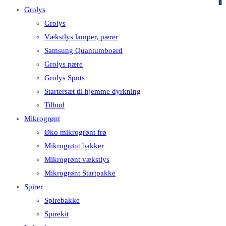
på
på
0
Grolys
denne
Escape
Grolys
hjemmeside
for
Vækstlys lamper, pærer
at
Samsung Quantumboard
lukke
Grolys pære
søgepanelet.
Grolys Spots
Startersæt til hjemme dyrkning
Tilbud
Mikrogrønt
Øko mikrogrønt frø
Mikrogrønt bakker
Mikrogrønt vækstlys
Mikrogrønt Startpakke
Spirer
Spirebakke
Spirekit