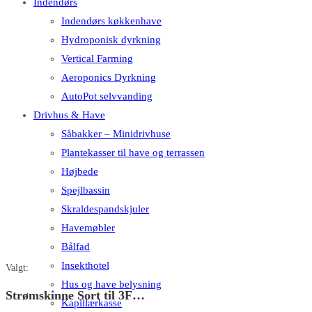
Indendørs
Indendørs køkkenhave
Hydroponisk dyrkning
Vertical Farming
Aeroponics Dyrkning
AutoPot selvvanding
Drivhus & Have
Såbakker – Minidrivhuse
Plantekasser til have og terrassen
Højbede
Spejlbassin
Skraldespandskjuler
Havemøbler
Bålfad
Insekthotel
Valgt:
Hus og have belysning
Strømskinne Sort til 3F…
Kapillærkasse