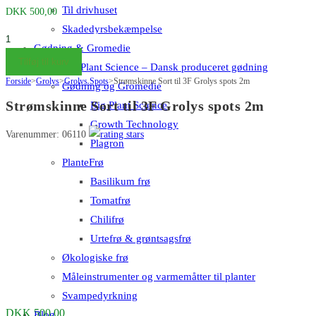
Til drivhuset
DKK
500,00
Skadedyrsbekæmpelse
Strømskinne
Gødning & Gromedie
Sort
Tilføj til kurv
Big Plant Science – Dansk produceret gødning
til
Forside
>
Grolys
>
Grolys Spots
>
Strømskinne Sort til 3F Grolys spots 2m
Gødning og Gromedie
3F
Strømskinne Sort til 3F Grolys spots 2m
Big Plant Science
Grolys
Growth Technology
spots
Varenummer: 06110
Plagron
2m
antal
PlanteFrø
Basilikum frø
Tomatfrø
Chilifrø
Urtefrø & grøntsagsfrø
Økologiske frø
Måleinstrumenter og varmemåtter til planter
Svampedyrkning
DKK
500,00
Blog