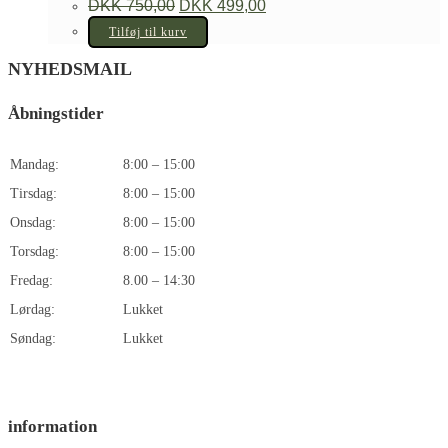
Den
Den
DKK
750,00
DKK
499,00
oprindelige
aktuelle
pris
pris
Tilføj til kurv
var:
er:
DKK 750,00.
DKK 499,00.
NYHEDSMAIL
Åbningstider
Mandag:
8:00 – 15:00
Tirsdag:
8:00 – 15:00
Onsdag:
8:00 – 15:00
Torsdag:
8:00 – 15:00
Fredag:
8.00 – 14:30
Lørdag:
Lukket
Søndag:
Lukket
information