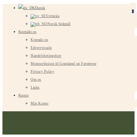
Spring
Dansk
0
til
Svenska
indhold
Norsk bokmål
Kontakt os
Kontakt os
Erhvervssalg
Handelsbetingelser
Momsrefusion til Grønland og Færøerne
Privacy Policy
Om os
Links
Konto
Min Konto