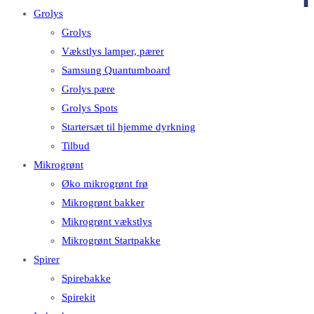
på
på
0
Grolys
denne
Escape
Grolys
hjemmeside
for
Vækstlys lamper, pærer
at
Samsung Quantumboard
lukke
Grolys pære
søgepanelet.
Grolys Spots
Startersæt til hjemme dyrkning
Tilbud
Mikrogrønt
Øko mikrogrønt frø
Mikrogrønt bakker
Mikrogrønt vækstlys
Mikrogrønt Startpakke
Spirer
Spirebakke
Spirekit