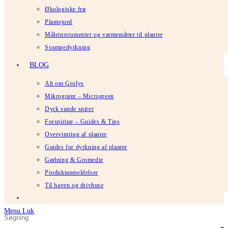
Økologiske frø
Plantejord
Måleinstrumenter og varmemåtter til planter
Svampedyrkning
BLOG
Alt om Grolys
Mikrogrønt – Microgreen
Dyrk sunde spirer
Forspiring – Guides & Tips
Overvintring af planter
Guides for dyrkning af planter
Gødning & Gromedie
Produktanmeldelser
Til haven og drivhuse
Menu
Luk
Søg
Tryk