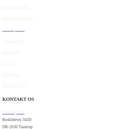
Privatlivspolitik
Handelsbetingelser
Cookiepolitik
Return policy
Kontakt us
Om os
Min Konto
Betaling EAN
KONTAKT OS
Plantelys.dk
Roskildevej 342D
DK-2630 Taastrup