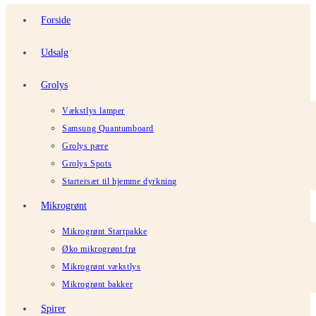
Forside
Udsalg
Grolys
Vækstlys lamper
Samsung Quantumboard
Grolys pære
Grolys Spots
Startersæt til hjemme dyrkning
Mikrogrønt
Mikrogrønt Startpakke
Øko mikrogrønt frø
Mikrogrønt vækstlys
Mikrogrønt bakker
Spirer