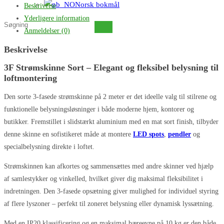
Norsk bokmål
Beskrivelse
Yderligere information
Søg
Anmeldelser (0)
på
Beskrivelse
denne
hjemmeside
3F Strømskinne Sort – Elegant og fleksibel belysning til
loftmontering
Den sorte 3-fasede strømskinne på 2 meter er det ideelle valg til stilrene og
funktionelle belysningsløsninger i både moderne hjem, kontorer og
butikker. Fremstillet i slidstærkt aluminium med en mat sort finish, tilbyder
denne skinne en sofistikeret måde at montere
LED spots
,
pendler
og
specialbelysning direkte i loftet.
Strømskinnen kan afkortes og sammensættes med andre skinner ved hjælp
af samlestykker og vinkelled, hvilket giver dig maksimal fleksibilitet i
indretningen. Den 3-fasede opsætning giver mulighed for individuel styring
af flere lyszoner – perfekt til zoneret belysning eller dynamisk lyssætning.
Med en IP20 klassificering og en maksimal bæreevne på 10 kg er den både