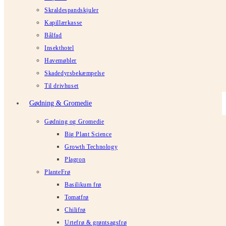
Skraldespandskjuler
Kapillærkasse
Bålfad
Insekthotel
Havemøbler
Skadedyrsbekæmpelse
Til drivhuset
Gødning & Gromedie
Gødning og Gromedie
Big Plant Science
Growth Technology
Plagron
PlanteFrø
Basilikum frø
Tomatfrø
Chilifrø
Urtefrø & grøntsagsfrø