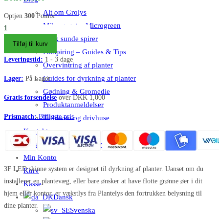
Alt om Grolys
Optjen
300
Points!
Mikrogrønt – Microgreen
Strømskinne
Dyrk sunde spirer
Sort
Tilføj til kurv
Forspiring – Guides & Tips
til
Leveringstid:
1 - 3 dage
3F
Overvintring af planter
Grolys
Guides for dyrkning af planter
Lager:
På Lager
spots
Gødning & Gromedie
Gratis forsendelse
over DKK 1,000
2m
Produktanmeldelser
antal
Prismatch:
Billigste pris
Til haven og drivhuse
Kontakt os
Erhvervssalg og firmagaver
Min Konto
3F LED skinne system er designet til dyrkning af planter. Uanset om du
Kurv
installerer en plantevæg, eller bare ønsker at have flotte grønne øer i dit
Kasse
hjem eller kontor, er vækstlys fra Plantelys den fortrukken belysning til
Dansk
dine planter.
Svenska