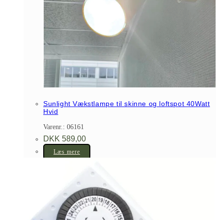
Sunlight Vækstlampe til skinne og loftspot 40Watt
Hvid
Varenr.: 06161
DKK
589,00
Læs mere