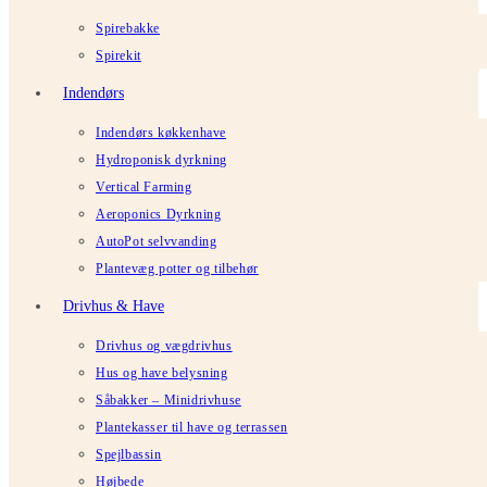
Spirebakke
Spirekit
Indendørs
Indendørs køkkenhave
Hydroponisk dyrkning
Vertical Farming
Aeroponics Dyrkning
AutoPot selvvanding
Plantevæg potter og tilbehør
Drivhus & Have
Drivhus og vægdrivhus
Hus og have belysning
Såbakker – Minidrivhuse
Plantekasser til have og terrassen
Spejlbassin
Højbede