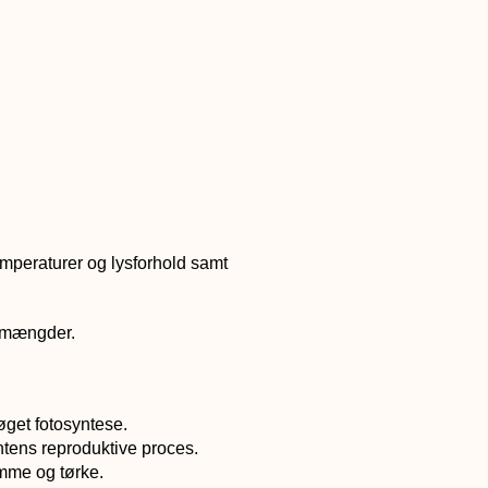
mperaturer og lysforhold samt
e mængder.
øget fotosyntese.
ntens reproduktive proces.
mme og tørke.