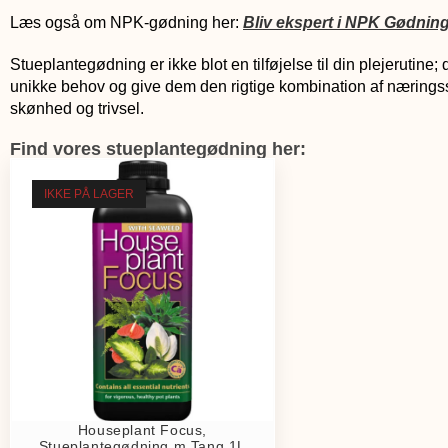
Læs også om NPK-gødning her:
Bliv ekspert i NPK Gødning
Stueplantegødning er ikke blot en tilføjelse til din plejerutine;
unikke behov og give dem den rigtige kombination af næringss
skønhed og trivsel.
Find vores stueplantegødning her:
IKKE PÅ LAGER
Houseplant Focus,
Stueplantegødning m Tang 1L