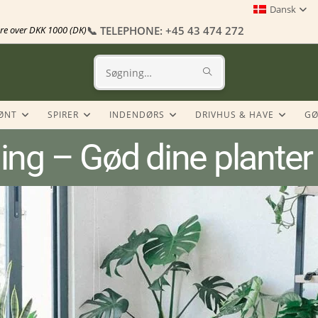
Dansk
dre over DKK 1000 (DK)
📞 TELEPHONE: +45 43 474 272
Søg
på
ØNT
SPIRER
INDENDØRS
DRIVHUS & HAVE
GØ
denne
ng – Gød dine planter r
hjemmeside