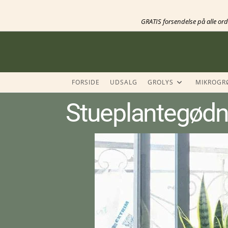
GRATIS forsendelse på alle or
FORSIDE
UDSALG
GROLYS
MIKROGR
Stueplantegødni