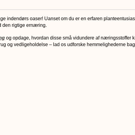
odige indendørs oaser! Uanset om du er en erfaren planteentusiast
 den rigtige ernæring.
ng
og opdage, hvordan disse små vidundere af næringsstoffer k
t brug og vedligeholdelse – lad os udforske hemmelighederne ba