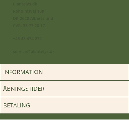
Plantelys.dk
Roholmsvej 10K
DK-2620 Albertslund
CVR: 33 77 20 17
+45 43 474 272
service@plantelys.dk
INFORMATION
ÅBNINGSTIDER
BETALING