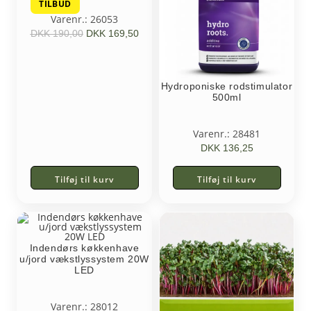
TILBUD
Varenr.: 26053
DKK
190,00
DKK
169,50
Hydroponiske rodstimulator
500ml
Varenr.: 28481
DKK
136,25
Tilføj til kurv
Tilføj til kurv
Indendørs køkkenhave
u/jord vækstlyssystem 20W
LED
Varenr.: 28012