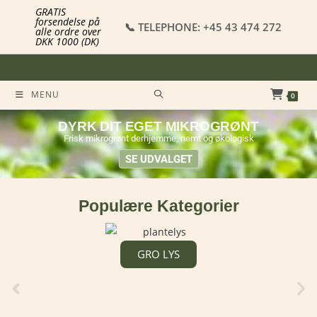
GRATIS
forsendelse på
📞 TELEPHONE: +45 43 474 272
alle ordre over
DKK 1000 (DK)
MENU
0
DYRK DIT EGET MIKROGRØNT
Frisk mikrogrønt derhjemme, nemt og økologisk
SE UDVALGET
Populære Kategorier
GRO LYS