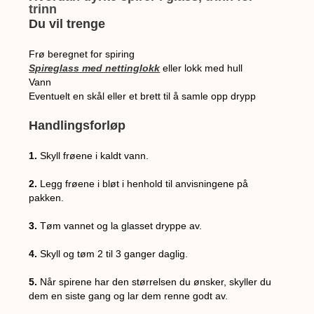
trinn
Du vil trenge
Frø beregnet for spiring
Spireglass med nettinglokk
eller lokk med hull
Vann
Eventuelt en skål eller et brett til å samle opp drypp
Handlingsforløp
1.
Skyll frøene i kaldt vann.
2.
Legg frøene i bløt i henhold til anvisningene på
pakken.
3.
Tøm vannet og la glasset dryppe av.
4.
Skyll og tøm 2 til 3 ganger daglig.
5.
Når spirene har den størrelsen du ønsker, skyller du
dem en siste gang og lar dem renne godt av.