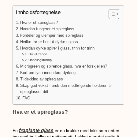
Innholdsfortegnelse
Hva er et spireglass?
Hvordan fungerer et spireglass
Fordeler og ulemper med spireglass
Hvilke frø er best å dyrke i glass
Hvordan dyrke spirer i glass, trinn for trinn
Du vil trenge
Handlingsforløp
Microgreen og spirende glass, hva er forskjellen?
Kort om lys i innendørs dyrking
Tildekking av spireglass
Skap god vekst - bruk den medfølgende holderen til
spireglasset ditt
FAQ
Hva er et spireglass?
frøplante glass
En
er en krukke med lokk som enten
har små hull eller et nettingnett. Lokket gjør det mulig å