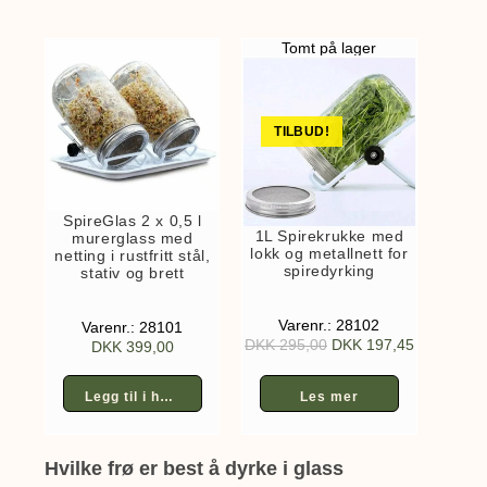
Tomt på lager
TILBUD!
SpireGlas 2 x 0,5 l
1L Spirekrukke med
murerglass med
lokk og metallnett for
netting i rustfritt stål,
spiredyrking
stativ og brett
Varenr.: 28102
Varenr.: 28101
DKK
295,00
DKK
197,45
DKK
399,00
Legg til i handlekurv
Les mer
Hvilke frø er best å dyrke i glass