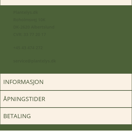
Plantelys.dk
Roholmsvej 10K
DK-2620 Albertslund
CVR: 33 77 20 17
+45 43 474 272
service@plantelys.dk
INFORMASJON
ÅPNINGSTIDER
BETALING