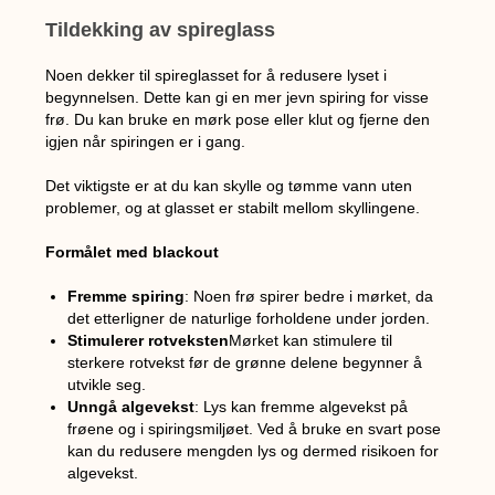
Tildekking av spireglass
Noen dekker til spireglasset for å redusere lyset i
begynnelsen. Dette kan gi en mer jevn spiring for visse
frø. Du kan bruke en mørk pose eller klut og fjerne den
igjen når spiringen er i gang.
Det viktigste er at du kan skylle og tømme vann uten
problemer, og at glasset er stabilt mellom skyllingene.
Formålet med blackout
Fremme spiring
: Noen frø spirer bedre i mørket, da
det etterligner de naturlige forholdene under jorden.
Stimulerer rotveksten
Mørket kan stimulere til
sterkere rotvekst før de grønne delene begynner å
utvikle seg.
Unngå algevekst
: Lys kan fremme algevekst på
frøene og i spiringsmiljøet. Ved å bruke en svart pose
kan du redusere mengden lys og dermed risikoen for
algevekst.