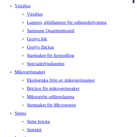
på
på
0
Växtljus
denna
Escape
Växtljus
webbplats
för
Lampor, glödlampor för odlingsbelysning
att
Samsung Quantumboard
stänga
Grolys lök
sökpanelen.
Grolys fläckar
Startpaket för hemodling
Specialerbjudanden
Mikrogrönsaker
Ekologiska frön av mikrogrönsaker
Brickor för mikrogrönsaker
Mikrogrön odlingslampa
Startpaket för Microgreen
Spires
Spire bricka
Spirekit