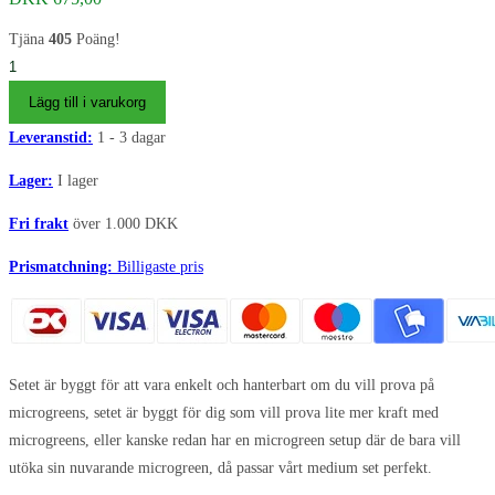
Tjäna
405
Poäng!
Forårs
mellem
Lägg till i varukorg
pakke
Leveranstid:
1 - 3 dagar
til
mikrogrønt
Lager:
I lager
startpakke
Fri frakt
över 1.000 DKK
mängd
Prismatchning:
Billigaste pris
Setet är byggt för att vara enkelt och hanterbart om du vill prova på
microgreens, setet är byggt för dig som vill prova lite mer kraft med
microgreens, eller kanske redan har en microgreen setup där de bara vill
utöka sin nuvarande microgreen, då passar vårt medium set perfekt.