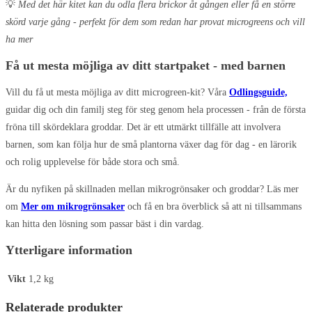
💡
Med det här kitet kan du odla flera brickor åt gången eller få en större
skörd varje gång - perfekt för dem som redan har provat microgreens och vill
ha mer
Få ut mesta möjliga av ditt startpaket - med barnen
Vill du få ut mesta möjliga av ditt microgreen-kit? Våra
Odlingsguide,
guidar dig och din familj steg för steg genom hela processen - från de första
fröna till skördeklara groddar. Det är ett utmärkt tillfälle att involvera
barnen, som kan följa hur de små plantorna växer dag för dag - en lärorik
och rolig upplevelse för både stora och små.
Är du nyfiken på skillnaden mellan mikrogrönsaker och groddar? Läs mer
om
Mer om mikrogrönsaker
och få en bra överblick så att ni tillsammans
kan hitta den lösning som passar bäst i din vardag.
Ytterligare information
Vikt
1,2 kg
Relaterade produkter