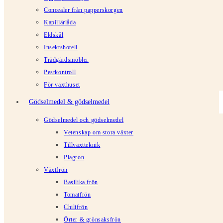
Concealer från papperskorgen
Kapillärlåda
Eldskål
Insektshotell
Trädgårdsmöbler
Pestkontroll
För växthuset
Gödselmedel & gödselmedel
Gödselmedel och gödselmedel
Vetenskap om stora växter
Tillväxtteknik
Plagron
Växtfrön
Basilika frön
Tomatfrön
Chilifrön
Örter & grönsaksfrön