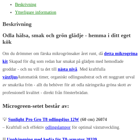
Beskrivning
Ytterligare information
Beskrivning
Odla hälsa, smak och grön glädje - hemma i ditt eget
kök
Om du drömmer om färska mikrogrönsaker året runt, då
detta mikrogröna
kit
Skapad för dig som redan har smakat på glädjen med hemodlade
groddar - och nu vill ta det till
nästa nivå
. Med kraftfulla
växtljus
Automatisk timer, organiskt odlingssubstrat och ett noggrant urval
av smakrika frön - allt du behöver för att odla näringsrika gröna skott av
professionell kvalitet - direkt från fönsterbrädan.
Microgreen-setet består av:
💡
Sunlight Pro Gro T8 odlingsljus 12W
(60 cm) 26074
– Kraftfull och effektiv
odlingslampor
för optimal växtutveckling.
⛓️
Upphängning med kedja för T8-armatur 28339