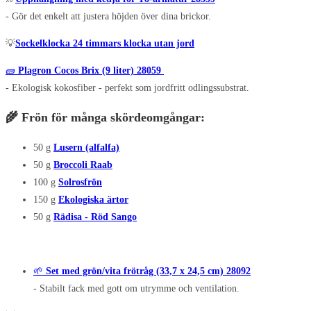
- Gör det enkelt att justera höjden över dina brickor.
💡
Sockelklocka 24 timmars klocka utan jord
🧱
Plagron Cocos Brix (9 liter) 28059
- Ekologisk kokosfiber - perfekt som jordfritt odlingssubstrat.
🌾
Frön för många skördeomgångar:
50 g
Lusern (alfalfa)
50 g
Broccoli Raab
100 g
Solrosfrön
150 g
Ekologiska ärtor
50 g
Rädisa - Röd Sango
🌱
Set med grön/vita frötråg (33,7 x 24,5 cm) 28092
- Stabilt fack med gott om utrymme och ventilation.