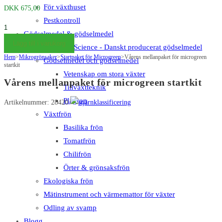
För växthuset
DKK
675,00
Pestkontroll
Forårs
Gödselmedel & gödselmedel
mellem
Lägg till i varukorg
Big Plant Science - Danskt producerat gödselmedel
pakke
Hem
>
Mikrogrönsaker
>
Startpaket för Microgreen
>
Vårens mellanpaket för microgreen
Gödselmedel och gödselmedel
til
startkit
Vetenskap om stora växter
mikrogrønt
Vårens mellanpaket för microgreen startkit
Tillväxtteknik
startpakke
Plagron
mängd
Artikelnummer: 28420
Växtfrön
Basilika frön
Tomatfrön
Chilifrön
Örter & grönsaksfrön
Ekologiska frön
Mätinstrument och värmemattor för växter
Odling av svamp
Blogg