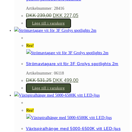
Artikelnummer: 28416
Det
Det
DKK
239,00
DKK
227,05
ursprungliga
nuvarande
priset
priset
Lägg till i varukorg
var:
är:
DKK 239,00.
DKK 227,05.
Rea!
Strömavtagare vit för 3F Grolys spotlights 2m
Artikelnummer: 06118
Det
Det
DKK
531,25
DKK
499,00
ursprungliga
nuvarande
priset
priset
Lägg till i varukorg
var:
är:
DKK 531,25.
DKK 499,00.
Rea!
Växtspiralhänge med 5000-6500K vitt LED-ljus