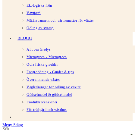
Ekologiska frön
Växtjord
Mätinstrument och värmemattor för växter
Odling av svamp
BLOGG
Allt om Grolys
Microgreen - Microgreen
Odla friska groddar
Förgroddning - Guider & tips
Övervintrande växter
Vägledningar för odling av växter
Gödselmedel & gödselmedel
Produktrecensioner
För trädgård och växthus
Meny
Stäng
Sök
Tryck