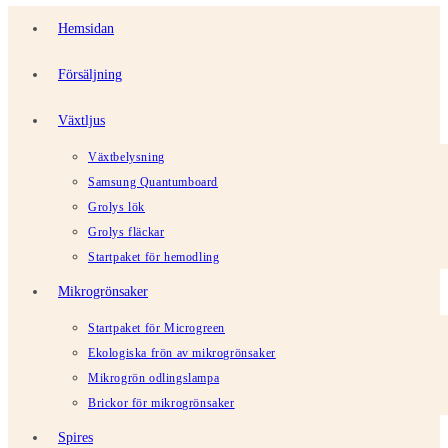
Hemsidan
Försäljning
Växtljus
Växtbelysning
Samsung Quantumboard
Grolys lök
Grolys fläckar
Startpaket för hemodling
Mikrogrönsaker
Startpaket för Microgreen
Ekologiska frön av mikrogrönsaker
Mikrogrön odlingslampa
Brickor för mikrogrönsaker
Spires