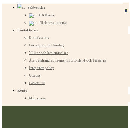
Hoppa
Svenska
0
till
Dansk
innehållet
Norsk bokmål
Kontakta oss
Kontakta oss
Försäljning till företag
Villkor och bestämmelser
Återbetalning av moms till Grönland och Färöarna
Integritetspolicy
Om oss
Länkar till
Konto
Mitt konto