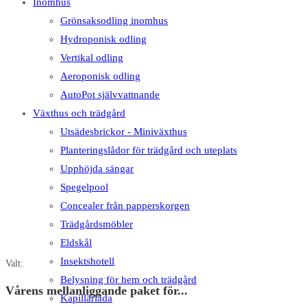
Inomhus
Grönsaksodling inomhus
Hydroponisk odling
Vertikal odling
Aeroponisk odling
AutoPot självvattnande
Växthus och trädgård
Utsädesbrickor - Miniväxthus
Planteringslådor för trädgård och uteplats
Upphöjda sängar
Spegelpool
Concealer från papperskorgen
Trädgårdsmöbler
Eldskål
Insektshotell
Valt:
Belysning för hem och trädgård
Vårens mellanliggande paket för...
Kapillärlåda