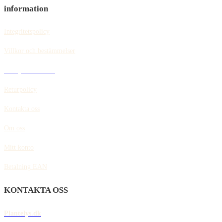
information
Integritetspolicy
Villkor och bestämmelser
Policy för cookies
Returpolicy
Kontakta oss
Om oss
Mitt konto
Betalning EAN
KONTAKTA OSS
Plantelys.dk