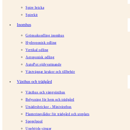
Spire bricka
Spirekit
Inomhus
Grönsaksodling inomhus
Hydroponisk odling
Vertikal odling
Aeroponisk odling
AutoPot självvattnande
Växtväggar krukor och tillbehör
Växthus och trädgård
Växthus och väggväxthus
Belysning för hem och trädgård
Utsädesbrickor - Miniväxthus
Planteringslådor för trädgård och uteplats
Spegelpool
Upphöjda sängar