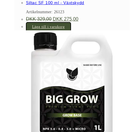
Siltac SF 100 ml - Växtskydd
Artikelnummer: 26123
Det
Det
DKK
329,00
DKK
275,00
ursprungliga
nuvarande
priset
priset
Lägg till i varukorg
var:
är:
DKK 329,00.
DKK 275,00.