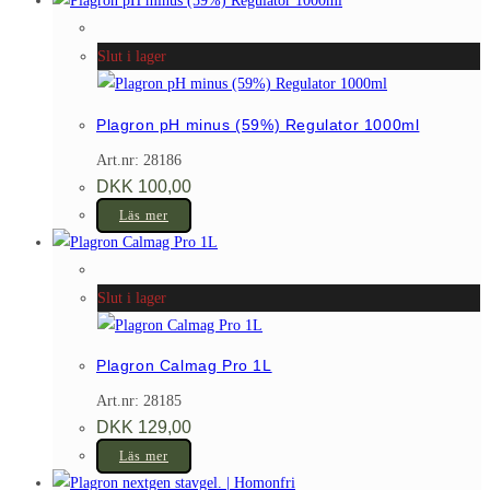
DKK 199,00.
DKK 111,50.
Slut i lager
Plagron pH minus (59%) Regulator 1000ml
Art.nr: 28186
DKK
100,00
Läs mer
Slut i lager
Plagron Calmag Pro 1L
Art.nr: 28185
DKK
129,00
Läs mer