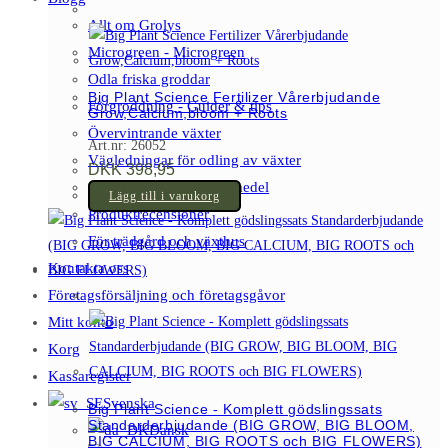
Allt om Grolys
Microgreen - Microgreen
Odla friska groddar
Big Plant Science Fertilizer Vårerbjudande
Förgroddning - Guider & tips
Grow,Calcium,bloom + Roots
Övervintrande växter
Art.nr: 26052
Vägledningar för odling av växter
DKK
398,95
Gödselmedel & gödselmedel
Lägg till i varukorg
Produktrecensioner
För trädgård och växthus
Kontakta oss
Företagsförsäljning och företagsgåvor
Mitt konto
Korg
Kassaregister
Svenska
Big Plant Science - Komplett gödslingssats
Standarderbjudande (BIG GROW, BIG BLOOM,
Dansk
BIG CALCIUM, BIG ROOTS och BIG FLOWERS)