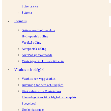
Spire bricka
Spirekit
Inomhus
Grönsaksodling inomhus
Hydroponisk odling
Vertikal odling
Aeroponisk odling
AutoPot självvattnande
Växtväggar krukor och tillbehör
Växthus och trädgård
Växthus och väggväxthus
Belysning för hem och trädgård
Utsädesbrickor - Miniväxthus
Planteringslådor för trädgård och uteplats
Spegelpool
Upphöjda sängar