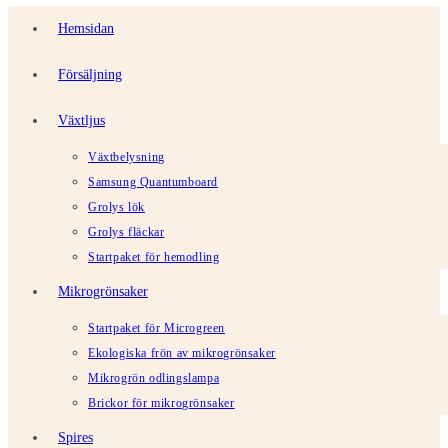
Hemsidan
Försäljning
Växtljus
Växtbelysning
Samsung Quantumboard
Grolys lök
Grolys fläckar
Startpaket för hemodling
Mikrogrönsaker
Startpaket för Microgreen
Ekologiska frön av mikrogrönsaker
Mikrogrön odlingslampa
Brickor för mikrogrönsaker
Spires