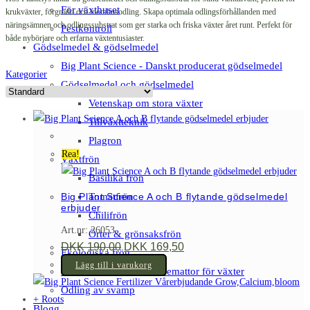
För växthuset
krukväxter, förgrodd och inomhusodling. Skapa optimala odlingsförhållanden med
näringsämnen och odlingssubstrat som ger starka och friska växter året runt. Perfekt för
Pestkontroll
både nybörjare och erfarna växtentusiaster.
Gödselmedel & gödselmedel
Big Plant Science - Danskt producerat gödselmedel
Kategorier
Gödselmedel och gödselmedel
Vetenskap om stora växter
Tillväxtteknik
Plagron
Rea!
Växtfrön
Basilika frön
Tomatfrön
Big Plant Science A och B flytande gödselmedel
erbjuder
Chilifrön
Art.nr: 26053
Örter & grönsaksfrön
Det
Det
DKK
190,00
DKK
169,50
Ekologiska frön
ursprungliga
nuvarande
priset
priset
Lägg till i varukorg
Mätinstrument och värmemattor för växter
var:
är:
DKK 190,00.
DKK 169,50.
Odling av svamp
Blogg