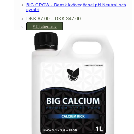
BIG GROW - Dansk kvävegödsel pH Neutral och
syrafri
Prisintervall:
DKK
87,00
–
DKK
347,00
DKK 87,00
Den
till
Välj alternativ
DKK 347,00
här
produkten
har
flera
varianter.
De
olika
alternativen
kan
väljas
på
produktsidan