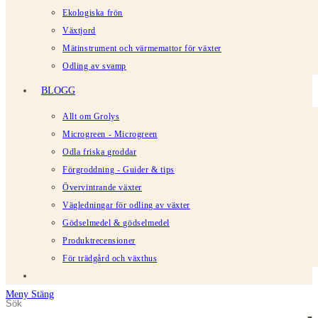
Ekologiska frön
Växtjord
Mätinstrument och värmemattor för växter
Odling av svamp
BLOGG
Allt om Grolys
Microgreen - Microgreen
Odla friska groddar
Förgroddning - Guider & tips
Övervintrande växter
Vägledningar för odling av växter
Gödselmedel & gödselmedel
Produktrecensioner
För trädgård och växthus
Meny
Stäng
Sök
Tryck