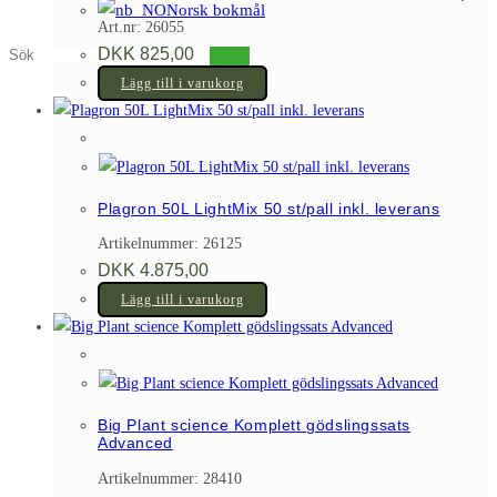
Norsk bokmål
Art.nr: 26055
DKK
825,00
Sök
på
Lägg till i varukorg
denna
webbplats
Plagron 50L LightMix 50 st/pall inkl. leverans
Artikelnummer: 26125
DKK
4.875,00
Lägg till i varukorg
Big Plant science Komplett gödslingssats
Advanced
Artikelnummer: 28410