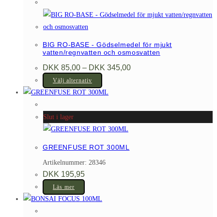
har
väljas
flera
på
varianter.
produktsidan
De
BIG RO-BASE - Gödselmedel för mjukt
olika
vatten/regnvatten och osmosvatten
alternativen
Prisintervall:
DKK
85,00
–
DKK
345,00
DKK 85,00
kan
Den
till
Välj alternativ
väljas
DKK 345,00
här
på
produkten
produktsidan
har
Slut i lager
flera
varianter.
GREENFUSE ROT 300ML
De
Artikelnummer: 28346
olika
DKK
195,95
alternativen
Läs mer
kan
väljas
på