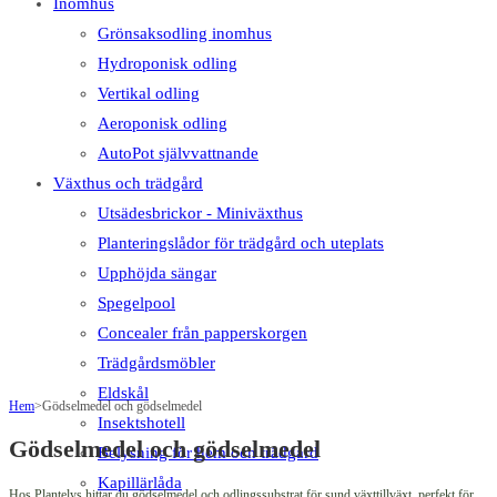
Inomhus
Grönsaksodling inomhus
Hydroponisk odling
Vertikal odling
Aeroponisk odling
AutoPot självvattnande
Växthus och trädgård
Utsädesbrickor - Miniväxthus
Planteringslådor för trädgård och uteplats
Upphöjda sängar
Spegelpool
Concealer från papperskorgen
Trädgårdsmöbler
Eldskål
Hem
>
Gödselmedel och gödselmedel
Insektshotell
Gödselmedel och gödselmedel
Belysning för hem och trädgård
Kapillärlåda
Hos Plantelys hittar du gödselmedel och odlingssubstrat för sund växttillväxt, perfekt för