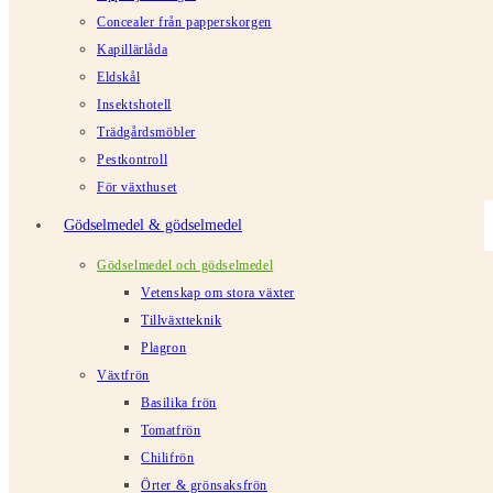
Concealer från papperskorgen
Kapillärlåda
Eldskål
Insektshotell
Trädgårdsmöbler
Pestkontroll
För växthuset
Gödselmedel & gödselmedel
Gödselmedel och gödselmedel
Vetenskap om stora växter
Tillväxtteknik
Plagron
Växtfrön
Basilika frön
Tomatfrön
Chilifrön
Örter & grönsaksfrön