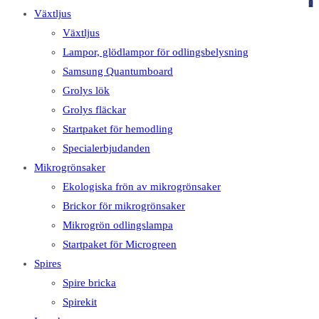
på
på
0
Växtljus
denna
Escape
Växtljus
webbplats
för
Lampor, glödlampor för odlingsbelysning
att
Samsung Quantumboard
stänga
Grolys lök
sökpanelen.
Grolys fläckar
Startpaket för hemodling
Specialerbjudanden
Mikrogrönsaker
Ekologiska frön av mikrogrönsaker
Brickor för mikrogrönsaker
Mikrogrön odlingslampa
Startpaket för Microgreen
Spires
Spire bricka
Spirekit