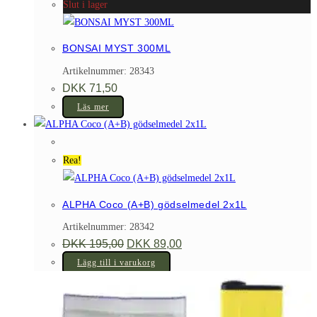
Slut i lager
BONSAI MYST 300ML
Artikelnummer: 28343
DKK
71,50
Läs mer
Rea!
ALPHA Coco (A+B) gödselmedel 2x1L
Artikelnummer: 28342
Det
Det
DKK
195,00
DKK
89,00
ursprungliga
nuvarande
priset
priset
Lägg till i varukorg
var:
är:
DKK 195,00.
DKK 89,00.