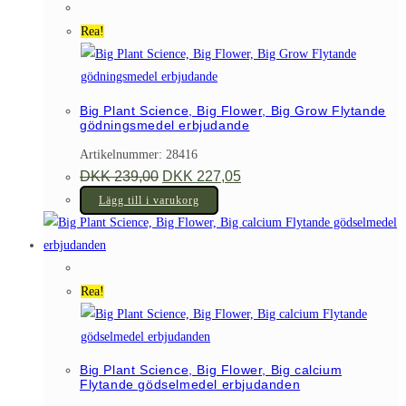
Rea!
Big Plant Science, Big Flower, Big Grow Flytande
gödningsmedel erbjudande
Artikelnummer: 28416
Det
Det
DKK
239,00
DKK
227,05
ursprungliga
nuvarande
priset
priset
Lägg till i varukorg
var:
är:
DKK 239,00.
DKK 227,05.
Rea!
Big Plant Science, Big Flower, Big calcium
Flytande gödselmedel erbjudanden