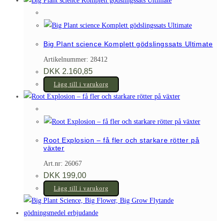
Big Plant science Komplett gödslingssats Ultimate
Artikelnummer: 28412
DKK
2.160,85
Lägg till i varukorg
Root Explosion – få fler och starkare rötter på
växter
Art.nr: 26067
DKK
199,00
Lägg till i varukorg