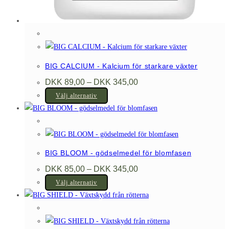
BIG CALCIUM - Kalcium för starkare växter
Prisintervall:
DKK
89,00
–
DKK
345,00
DKK 89,00
Den
till
Välj alternativ
DKK 345,00
här
produkten
har
flera
BIG BLOOM - gödselmedel för blomfasen
varianter.
Prisintervall:
DKK
85,00
–
DKK
345,00
De
DKK 85,00
Den
till
Välj alternativ
olika
DKK 345,00
här
alternativen
produkten
kan
har
väljas