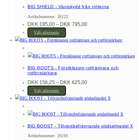
flera
på
BIG SHIELD - Växtskydd från rötterna
varianter.
produktsidan
Artikelnummer: 26122
De
Prisintervall:
DKK
195,00
–
DKK
795,00
olika
DKK 195,00
Den
till
Välj alternativ
alternativen
DKK 795,00
här
kan
produkten
väljas
har
på
flera
produktsidan
BIG ROOTS - Förstklassig rotfrämjare och
varianter.
rotförstärkare
De
Prisintervall:
DKK
156,25
–
DKK
625,00
DKK 156,25
olika
Den
till
Välj alternativ
alternativen
DKK 625,00
här
kan
produkten
väljas
har
på
flera
BIG BOOST - Tillväxtbefrämjande gödselmedel X
produktsidan
varianter.
Artikelnummer: 26116
De