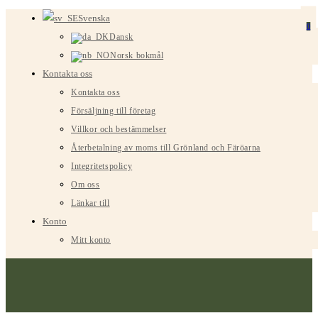
Hoppa
Svenska
0
till
Dansk
innehållet
Norsk bokmål
Kontakta oss
Kontakta oss
Försäljning till företag
Villkor och bestämmelser
Återbetalning av moms till Grönland och Färöarna
Integritetspolicy
Om oss
Länkar till
Konto
Mitt konto