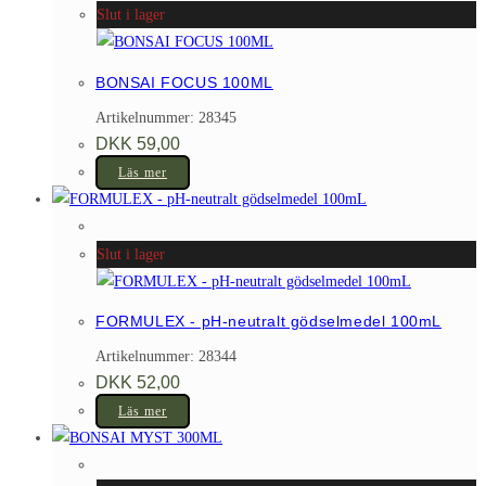
Slut i lager
produktsidan
BONSAI FOCUS 100ML
Artikelnummer: 28345
DKK
59,00
Läs mer
Slut i lager
FORMULEX - pH-neutralt gödselmedel 100mL
Artikelnummer: 28344
DKK
52,00
Läs mer