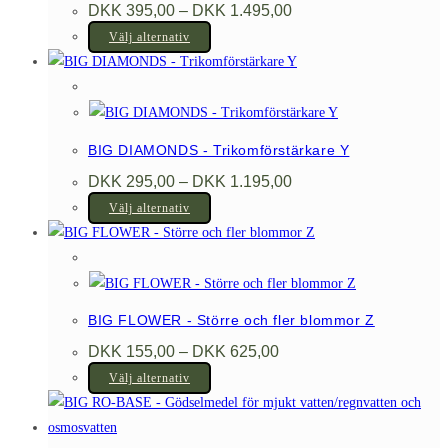
Prisintervall:
DKK
395,00
–
DKK
1.495,00
olika
DKK 395,00
Den
till
Välj alternativ
alternativen
DKK 1.495,00
här
kan
produkten
väljas
har
på
flera
produktsidan
BIG DIAMONDS - Trikomförstärkare Y
varianter.
Prisintervall:
DKK
295,00
–
DKK
1.195,00
De
DKK 295,00
Den
till
Välj alternativ
olika
DKK 1.195,00
här
alternativen
produkten
kan
har
väljas
flera
på
BIG FLOWER - Större och fler blommor Z
varianter.
produktsidan
Prisintervall:
DKK
155,00
–
DKK
625,00
De
DKK 155,00
Den
till
Välj alternativ
olika
DKK 625,00
här
alternativen
produkten
kan