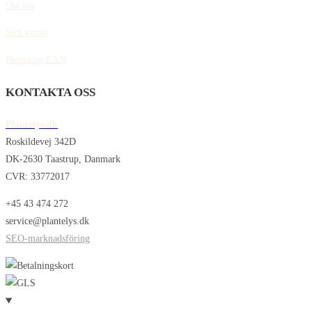
Om oss
Mitt konto
Betalning EAN
KONTAKTA OSS
Plantelys.dk
Roskildevej 342D
DK-2630 Taastrup, Danmark
CVR: 33772017
+45 43 474 272
service@plantelys.dk
SEO-marknadsföring