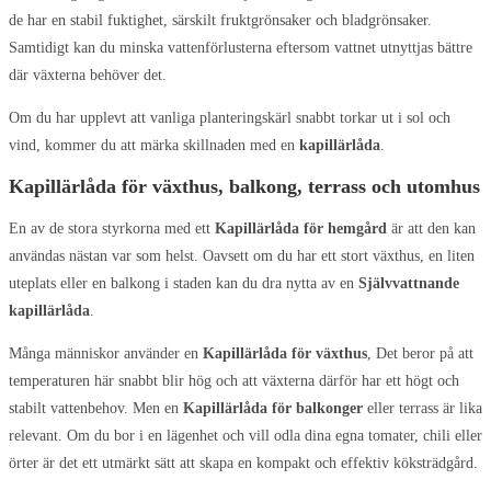
de har en stabil fuktighet, särskilt fruktgrönsaker och bladgrönsaker.
Samtidigt kan du minska vattenförlusterna eftersom vattnet utnyttjas bättre
där växterna behöver det.
Om du har upplevt att vanliga planteringskärl snabbt torkar ut i sol och
vind, kommer du att märka skillnaden med en
kapillärlåda
.
Kapillärlåda för växthus, balkong, terrass och utomhus
En av de stora styrkorna med ett
Kapillärlåda för hemgård
är att den kan
användas nästan var som helst. Oavsett om du har ett stort växthus, en liten
uteplats eller en balkong i staden kan du dra nytta av en
Självvattnande
kapillärlåda
.
Många människor använder en
Kapillärlåda för växthus
, Det beror på att
temperaturen här snabbt blir hög och att växterna därför har ett högt och
stabilt vattenbehov. Men en
Kapillärlåda för balkonger
eller terrass är lika
relevant. Om du bor i en lägenhet och vill odla dina egna tomater, chili eller
örter är det ett utmärkt sätt att skapa en kompakt och effektiv köksträdgård.