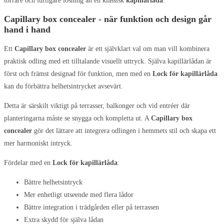
torrare och luftigare lösning än en klassisk
kapillärlåda
.
Capillary box concealer - när funktion och design går
hand i hand
Ett
Capillary box concealer
är ett självklart val om man vill kombinera
praktisk odling med ett tilltalande visuellt uttryck. Själva kapillärlådan är
först och främst designad för funktion, men med en
Lock för kapillärlåda
kan du förbättra helhetsintrycket avsevärt.
Detta är särskilt viktigt på terrasser, balkonger och vid entréer där
planteringarna måste se snygga och kompletta ut. A
Capillary box
concealer
gör det lättare att integrera odlingen i hemmets stil och skapa ett
mer harmoniskt intryck.
Fördelar med en
Lock för kapillärlåda
:
Bättre helhetsintryck
Mer enhetligt utseende med flera lådor
Bättre integration i trädgården eller på terrassen
Extra skydd för själva lådan