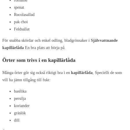
romaine
spenat
Rucolasallad
pak choi
Feldsallat
För snabba skördar och enkel odling, bladgrönsaker i
Självvattnande
kapillärlåda
En bra plats att börja på.
Örter som trivs i en kapillärlåda
Många örter gör sig också riktigt bra i en
kapillärlåda
, Speciellt de som
vill ha jämn tillgång till fukt:
basilika
persilja
koriander
gräslök
dill