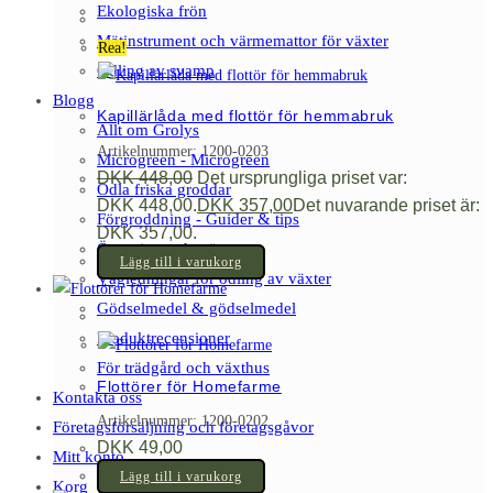
Ekologiska frön
Mätinstrument och värmemattor för växter
Rea!
Odling av svamp
Blogg
Kapillärlåda med flottör för hemmabruk
Allt om Grolys
Artikelnummer: 1200-0203
Microgreen - Microgreen
DKK
448,00
Det ursprungliga priset var:
Odla friska groddar
DKK 448,00.
DKK
357,00
Det nuvarande priset är:
Förgroddning - Guider & tips
DKK 357,00.
Övervintrande växter
Lägg till i varukorg
Vägledningar för odling av växter
Gödselmedel & gödselmedel
Produktrecensioner
För trädgård och växthus
Flottörer för Homefarme
Kontakta oss
Artikelnummer: 1200-0202
Företagsförsäljning och företagsgåvor
DKK
49,00
Mitt konto
Lägg till i varukorg
Korg