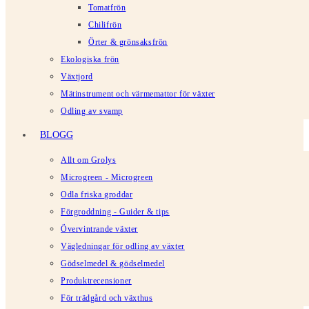
Tomatfrön
Chilifrön
Örter & grönsaksfrön
Ekologiska frön
Växtjord
Mätinstrument och värmemattor för växter
Odling av svamp
BLOGG
Allt om Grolys
Microgreen - Microgreen
Odla friska groddar
Förgroddning - Guider & tips
Övervintrande växter
Vägledningar för odling av växter
Gödselmedel & gödselmedel
Produktrecensioner
För trädgård och växthus