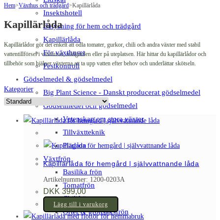
Hem
>
Växthus och trädgård
>
Kapillärlåda
Insektshotell
Kapillärlåda
Belysning för hem och trädgård
Kapillärlåda
Kapillärlådor gör det enkelt att odla tomater, gurkor, chili och andra växter med stabil
För växthuset
vattentillförsel i växthuset, trädgården eller på uteplatsen. Här hittar du kapillärlådor och
tillbehör som hjälper växterna att ta upp vatten efter behov och underlättar skötseln.
Pestkontroll
Gödselmedel & gödselmedel
Kategorier
Big Plant Science - Danskt producerat gödselmedel
Gödselmedel och gödselmedel
Vetenskap om stora växter
Tillväxtteknik
Plagron
Växtfrön
Kapillärlåda för hemgård | självvattnande låda
Basilika frön
Artikelnummer: 1200-0203A
Tomatfrön
DKK
399,00
Chilifrön
Lägg till i varukorg
Örter & grönsaksfrön