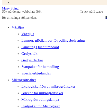
Meny
Stäng
Sök på denna webbplats
Tryck på Escape
för att stänga sökpanelen.
0
Växtljus
Växtljus
Lampor, glödlampor för odlingsbelysning
Samsung Quantumboard
Grolys lök
Grolys fläckar
Startpaket för hemodling
Specialerbjudanden
Mikrogrönsaker
Ekologiska frön av mikrogrönsaker
Brickor för mikrogrönsaker
Mikrogrön odlingslampa
Startpaket för Microgreen