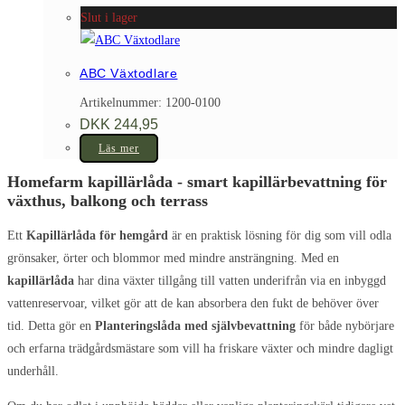
Slut i lager
ABC Växtodlare
Artikelnummer: 1200-0100
DKK
244,95
Läs mer
Homefarm kapillärlåda - smart kapillärbevattning för
växthus, balkong och terrass
Ett
Kapillärlåda för hemgård
är en praktisk lösning för dig som vill odla
grönsaker, örter och blommor med mindre ansträngning. Med en
kapillärlåda
har dina växter tillgång till vatten underifrån via en inbyggd
vattenreservoar, vilket gör att de kan absorbera den fukt de behöver över
tid. Detta gör en
Planteringslåda med självbevattning
för både nybörjare
och erfarna trädgårdsmästare som vill ha friskare växter och mindre dagligt
underhåll.