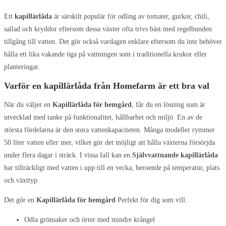
Ett
kapillärlåda
är särskilt populär för odling av tomater, gurkor, chili,
sallad och kryddor eftersom dessa växter ofta trivs bäst med regelbunden
tillgång till vatten. Det gör också vardagen enklare eftersom du inte behöver
hålla ett lika vakande öga på vattningen som i traditionella krukor eller
planteringar.
Varför en kapillärlåda från Homefarm är ett bra val
När du väljer en
Kapillärlåda för hemgård
, får du en lösning som är
utvecklad med tanke på funktionalitet, hållbarhet och miljö. En av de
största fördelarna är den stora vattenkapaciteten. Många modeller rymmer
50 liter vatten eller mer, vilket gör det möjligt att hålla växterna försörjda
under flera dagar i sträck. I vissa fall kan en
Självvattnande kapillärlåda
har tillräckligt med vatten i upp till en vecka, beroende på temperatur, plats
och växttyp.
Det gör en
Kapillärlåda för hemgård
Perfekt för dig som vill:
Odla grönsaker och örter med mindre krångel