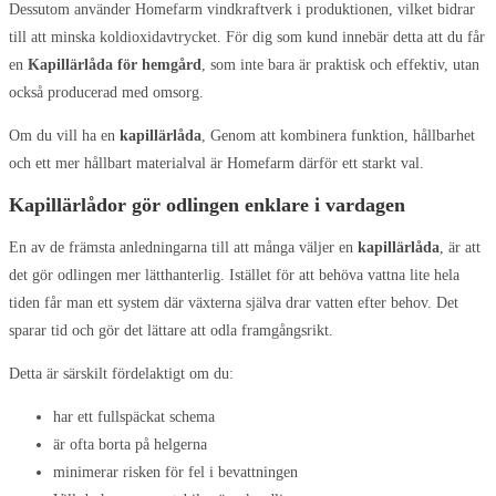
Dessutom använder Homefarm vindkraftverk i produktionen, vilket bidrar
till att minska koldioxidavtrycket. För dig som kund innebär detta att du får
en
Kapillärlåda för hemgård
, som inte bara är praktisk och effektiv, utan
också producerad med omsorg.
Om du vill ha en
kapillärlåda
, Genom att kombinera funktion, hållbarhet
och ett mer hållbart materialval är Homefarm därför ett starkt val.
Kapillärlådor gör odlingen enklare i vardagen
En av de främsta anledningarna till att många väljer en
kapillärlåda
, är att
det gör odlingen mer lätthanterlig. Istället för att behöva vattna lite hela
tiden får man ett system där växterna själva drar vatten efter behov. Det
sparar tid och gör det lättare att odla framgångsrikt.
Detta är särskilt fördelaktigt om du:
har ett fullspäckat schema
är ofta borta på helgerna
minimerar risken för fel i bevattningen