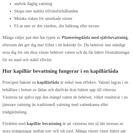
undvik daglig vattning
Skapa mer stabila tillväxtförhållanden
Minska risken för uttorkade växter
Få ut mer av ditt växthus, din balkong eller terrass
Många väljer just den här typen av
Planteringslåda med självbevattning
,
eftersom det ger dig mer frihet i ett hektiskt liv. Du behöver inte ständigt
oroa dig för om dina växter behöver vatten och du får bättre förutsättningar
för en sund och stabil tillväxt.
Hur kapillär bevattning fungerar i en kapillärlåda
Principen bakom en
kapillärlåda
är enkel men effektiv. Vattnet lagras i en
behållare i botten av lådan och därifrån dras fukten upp till rötterna.
Växterna tar själva upp den mängd vatten de behöver, vilket resulterar i en
jämnare vattning än traditionell vattning med vattenkanna eller
trädgårdsslang.
Fördelen med
kapillär bevattning
är att växterna inte så lätt stressas av
stora svängningar mellan torr och våt jord. Många växter växer bättre när