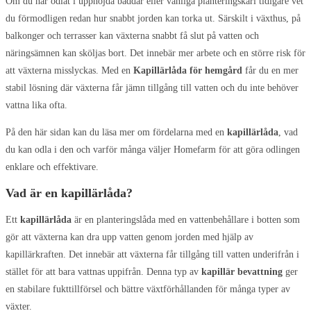
Om du har odlat i upphöjda bäddar eller vanliga planteringskärl tidigare vet
du förmodligen redan hur snabbt jorden kan torka ut. Särskilt i växthus, på
balkonger och terrasser kan växterna snabbt få slut på vatten och
näringsämnen kan sköljas bort. Det innebär mer arbete och en större risk för
att växterna misslyckas. Med en
Kapillärlåda för hemgård
får du en mer
stabil lösning där växterna får jämn tillgång till vatten och du inte behöver
vattna lika ofta.
På den här sidan kan du läsa mer om fördelarna med en
kapillärlåda
, vad
du kan odla i den och varför många väljer Homefarm för att göra odlingen
enklare och effektivare.
Vad är en kapillärlåda?
Ett
kapillärlåda
är en planteringslåda med en vattenbehållare i botten som
gör att växterna kan dra upp vatten genom jorden med hjälp av
kapillärkraften. Det innebär att växterna får tillgång till vatten underifrån i
stället för att bara vattnas uppifrån. Denna typ av
kapillär bevattning
ger
en stabilare fukttillförsel och bättre växtförhållanden för många typer av
växter.