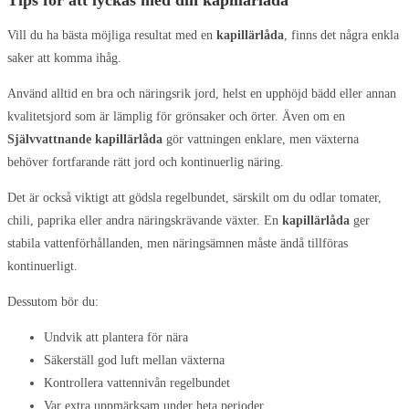
Tips för att lyckas med din kapillärlåda
Vill du ha bästa möjliga resultat med en
kapillärlåda
, finns det några enkla
saker att komma ihåg.
Använd alltid en bra och näringsrik jord, helst en upphöjd bädd eller annan
kvalitetsjord som är lämplig för grönsaker och örter. Även om en
Självvattnande kapillärlåda
gör vattningen enklare, men växterna
behöver fortfarande rätt jord och kontinuerlig näring.
Det är också viktigt att gödsla regelbundet, särskilt om du odlar tomater,
chili, paprika eller andra näringskrävande växter. En
kapillärlåda
ger
stabila vattenförhållanden, men näringsämnen måste ändå tillföras
kontinuerligt.
Dessutom bör du:
Undvik att plantera för nära
Säkerställ god luft mellan växterna
Kontrollera vattennivån regelbundet
Var extra uppmärksam under heta perioder