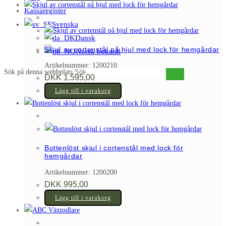
Kassaregister
Svenska
Dansk
Skjul av cortenstål på hjul med lock för hemgårdar
Norsk bokmål
Artikelnummer: 1200210
Sök på denna webbplats
DKK
1.595,00
Lägg till i varukorg
Bottenlöst skjul i cortenstål med lock för
hemgårdar
Artikelnummer: 1200200
DKK
995,00
Lägg till i varukorg