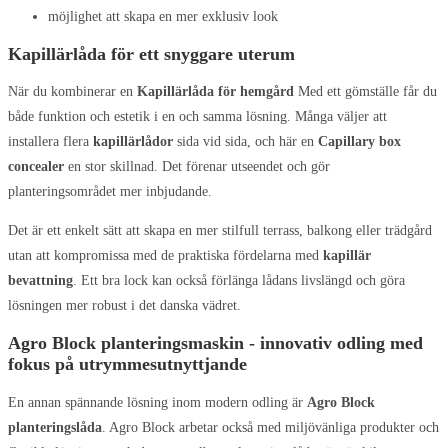
möjlighet att skapa en mer exklusiv look
Kapillärlåda för ett snyggare uterum
När du kombinerar en
Kapillärlåda för hemgård
Med ett gömställe får du
både funktion och estetik i en och samma lösning. Många väljer att
installera flera
kapillärlådor
sida vid sida, och här en
Capillary box
concealer
en stor skillnad. Det förenar utseendet och gör
planteringsområdet mer inbjudande.
Det är ett enkelt sätt att skapa en mer stilfull terrass, balkong eller trädgård
utan att kompromissa med de praktiska fördelarna med
kapillär
bevattning
. Ett bra lock kan också förlänga lådans livslängd och göra
lösningen mer robust i det danska vädret.
Agro Block planteringsmaskin - innovativ odling med
fokus på utrymmesutnyttjande
En annan spännande lösning inom modern odling är
Agro Block
planteringslåda
. Agro Block arbetar också med miljövänliga produkter och