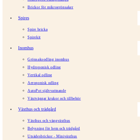
Brickor för mikrogrönsaker
Spires
Spire bricka
Spirekit
Inomhus
Grönsaksodling inomhus
Hydroponisk odling
Vertikal odling
Aeroponisk odling
AutoPot självvattnande
Växtväggar krukor och tillbehör
Växthus och trädgård
Växthus och väggväxthus
Belysning för hem och trädgård
Utsädesbrickor - Miniväxthus