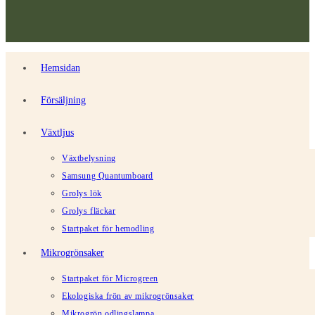
Hemsidan
Försäljning
Växtljus
Växtbelysning
Samsung Quantumboard
Grolys lök
Grolys fläckar
Startpaket för hemodling
Mikrogrönsaker
Startpaket för Microgreen
Ekologiska frön av mikrogrönsaker
Mikrogrön odlingslampa