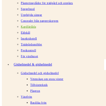
Planteringslådor för trädgård och uteplats
Spegelpool
Upphöjda sängar
Concealer från papperskorgen
Kapillärlåda
Eldskål
Insektshotell
Trädgårdsmöbler
Pestkontroll
För växthuset
Gödselmedel & gödselmedel
Gödselmedel och gödselmedel
Vetenskap om stora växter
Tillväxtteknik
Plagron
Växtfrön
Basilika frön