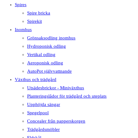
Spires
Spire bricka
Spirekit
Inomhus
Grönsaksodling inomhus
Hydroponisk odling
Vertikal odling
Aeroponisk odling
AutoPot självvattnande
Växthus och trädgård
Utsädesbrickor - Miniväxthus
Planteringslådor för trädgård och uteplats
Upphöjda sängar
Spegelpool
Concealer från papperskorgen
Trädgårdsmöbler
Eldskål