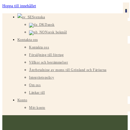
Hoppa till innehållet
0
Svenska
Dansk
Norsk bokmål
Kontakta oss
Kontakta oss
Försäljning till företag
Villkor och bestämmelser
Återbetalning av moms till Grönland och Färöarna
Integritetspolicy
Om oss
Länkar till
Konto
Mitt konto