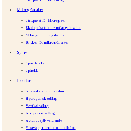
Mikrogrönsaker
Startpaket för Microgreen
Ekologiska frön av mikrogrönsaker
Mikrogrön odlingslampa
Brickor för mikrogrönsaker
Spires
Spire bricka
Spirekit
Inomhus
Grönsaksodling inomhus
Hydroponisk odling
Vertikal odling
Aeroponisk odling
AutoPot självvattnande
Växtväggar krukor och tillbehör