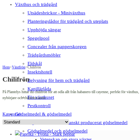
Växthus och trädgård
Utsädesbrickor - Miniväxthus
Planteringslådor för trädgård och uteplats
Upphöjda sängar
Spegelpool
Concealer från papperskorgen
Trädgårdsmöbler
Eldskål
Hem
>
Växtfrön
>
Chilifrön
Insektshotell
Chilifrön
Belysning för hem och trädgård
Kapillärlåda
På Plantelys hittar du chilifrön för att odla allt från habanero till cayenne, perfekt för växth
För växthuset
nybörjare och chilientusiaster.
Pestkontroll
Gödselmedel & gödselmedel
Kategorier
Big Plant Science - Danskt producerat gödselmedel
Gödselmedel och gödselmedel
Vetenskap om stora växter