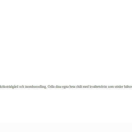
us, köksträdgård och inomhusodling. Odla dina egna heta chili med kvalitetsfrön som stöder hälsos