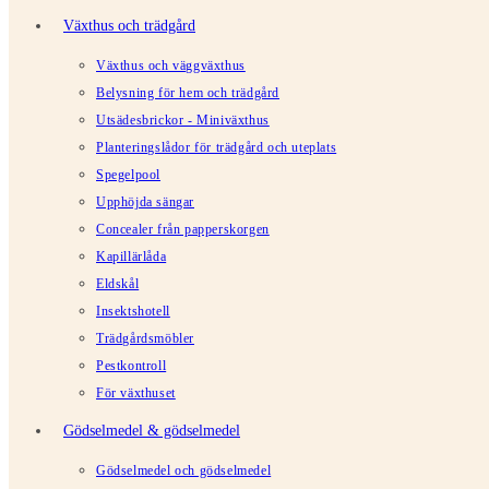
Växthus och trädgård
Växthus och väggväxthus
Belysning för hem och trädgård
Utsädesbrickor - Miniväxthus
Planteringslådor för trädgård och uteplats
Spegelpool
Upphöjda sängar
Concealer från papperskorgen
Kapillärlåda
Eldskål
Insektshotell
Trädgårdsmöbler
Pestkontroll
För växthuset
Gödselmedel & gödselmedel
Gödselmedel och gödselmedel