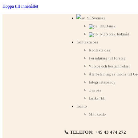
Hoppa till innehållet
Svenska
Dansk
Norsk bokmål
Kontakta oss
Kontakta oss
Försäljning till företag
Villkor och bestämmelser
Återbetalning av moms till G
Integritetspolicy
Om oss
Länkar till
Konto
Mitt konto
📞 TELEFON: +45 43 474 272