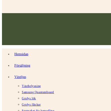
Hemsidan
Försäljning
Växtljus
Växtbelysning
Samsung Quantumboard
Grolys lök
Grolys fläckar
Startpaket för hemodling