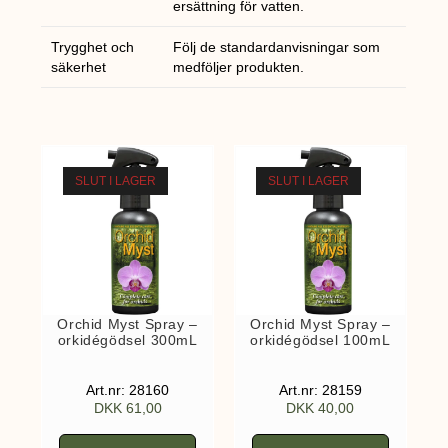
ersättning för vatten.
Trygghet och
Följ de standardanvisningar som
säkerhet
medföljer produkten.
SLUT I LAGER
SLUT I LAGER
Orchid Myst Spray –
Orchid Myst Spray –
orkidégödsel 300mL
orkidégödsel 100mL
Art.nr: 28160
Art.nr: 28159
DKK
61,00
DKK
40,00