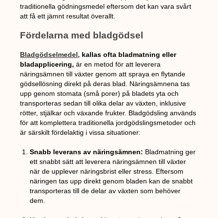
traditionella gödningsmedel eftersom det kan vara svårt
att få ett jämnt resultat överallt.
Fördelarna med bladgödsel
Bladgödselmedel
,
kallas ofta bladmatning eller
bladapplicering,
är en metod för att leverera
näringsämnen till växter genom att spraya en flytande
gödsellösning direkt på deras blad. Näringsämnena tas
upp genom stomata (små porer) på bladets yta och
transporteras sedan till olika delar av växten, inklusive
rötter, stjälkar och växande frukter. Bladgödsling används
för att komplettera traditionella jordgödslingsmetoder och
är särskilt fördelaktig i vissa situationer:
Snabb leverans av näringsämnen:
Bladmatning ger
ett snabbt sätt att leverera näringsämnen till växter
när de upplever näringsbrist eller stress. Eftersom
näringen tas upp direkt genom bladen kan de snabbt
transporteras till de delar av växten som behöver
dem.