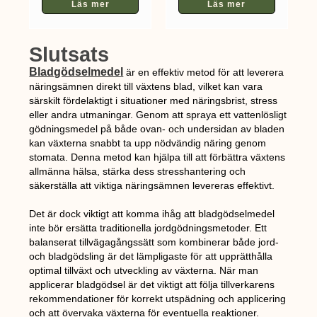
Läs mer
Läs mer
Slutsats
Bladgödselmedel
är en effektiv metod för att leverera
näringsämnen direkt till växtens blad, vilket kan vara
särskilt fördelaktigt i situationer med näringsbrist, stress
eller andra utmaningar. Genom att spraya ett vattenlösligt
gödningsmedel på både ovan- och undersidan av bladen
kan växterna snabbt ta upp nödvändig näring genom
stomata. Denna metod kan hjälpa till att förbättra växtens
allmänna hälsa, stärka dess stresshantering och
säkerställa att viktiga näringsämnen levereras effektivt.
Det är dock viktigt att komma ihåg att bladgödselmedel
inte bör ersätta traditionella jordgödningsmetoder. Ett
balanserat tillvägagångssätt som kombinerar både jord-
och bladgödsling är det lämpligaste för att upprätthålla
optimal tillväxt och utveckling av växterna. När man
applicerar bladgödsel är det viktigt att följa tillverkarens
rekommendationer för korrekt utspädning och applicering
och att övervaka växterna för eventuella reaktioner.