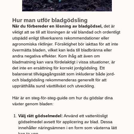
Hur man utför bladgödsling
När du förbereder en lösning av bladgödsel,
det är
viktigt att se till att lösningen är väl blandad och ordentligt
utspädd enligt tillverkarens rekommendationer eller
agronomiska riktlinjer. Försiktighet bör iakttas för att inte
övermätta bladen, vilket kan leda till bladbränna eller
andra negativa effekter. Kom ihåg att även om
bladmatning kan vara fördelaktigt i vissa situationer, är
det inte en ersättning för korrekt jordgödsling. Ett
balanserat tillvägagångssätt som inkluderar både jord-
och bladgödsling rekommenderas generellt för att
upprätthålla sund växttillväxt och utveckling.
Här är en steg-för-steg-guide om hur du gödslar dina
växter genom bladen:
Välj rätt gödselmedel:
Använd ett vattenlösligt
gödselmedel avsett för applicering av blad. Dessa
innehåller näringsämnen i en form som växterna lätt
kan ta upp.