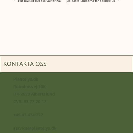
Hur mycket ljus ska växter ha?
De bästa lamporna för odlingsljus
KONTAKTA OSS
Plantelys.dk
Roholmsvej 10K
DK-2620 Albertslund
CVR: 33 77 20 17
+45 43 474 272
service@plantelys.dk