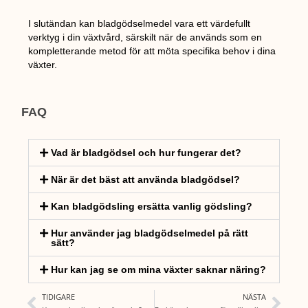
I slutändan kan bladgödselmedel vara ett värdefullt
verktyg i din växtvård, särskilt när de används som en
kompletterande metod för att möta specifika behov i dina
växter.
FAQ
Vad är bladgödsel och hur fungerar det?
När är det bäst att använda bladgödsel?
Kan bladgödsling ersätta vanlig gödsling?
Hur använder jag bladgödselmedel på rätt
sätt?
Hur kan jag se om mina växter saknar näring?
TIDIGARE
NÄSTA