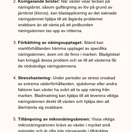
Korrigerande brister:
När växter visar tecken på
näringsbrist, såsom gulfärgning av löv på grund av
järnbrist (kloros), kan bladapplicering av det saknade
näringsämnet hjälpa till att åtgärda problemet
snabbare än att vänta på att jordbunden
näringsämnen tas upp av rötterna.
Förbättring av näringsupptaget:
Ibland kan
markförhållanden hämma upptaget av specifika
näringsämnen, även om de finns i marken. Bladgödsel
kan kringgå dessa problem och se till att växterna får
de nödvändiga näringsämnena.
Stresshantering:
Under perioder av stress orsakad
av extrema väderförhållanden, sjukdomar eller andra
faktorer kan växter ha svårt att ta upp näring från
marken. Bladmatning kan hjälpa till att leverera viktiga
näringsämnen direkt till växten och hjälpa den att
återhämta sig snabbare.
Tillämpning av mikronäringsämnen:
Vissa viktiga
mikronäringsämnen krävs av växter i mycket små
mängder och är ofta inte närvarande i tillräckliga