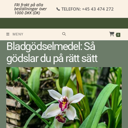
FRI frakt på alla
📞 TELEFON: +45 43 474 272
beställningar över
1000 DKK (DK)
MENY
0
Bladgödselmedel: Så
gödslar du på rätt sätt