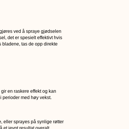
t gjøres ved å spraye gjødselen
l, det er spesielt effektivt hvis
 bladene, tas de opp direkte
gir en raskere effekt og kan
t i perioder med høy vekst.
e, eller sprayes på synlige røtter
et jevnt resultat overalt.