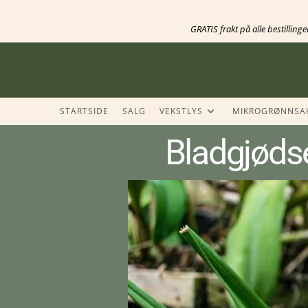
GRATIS frakt på alle bestilling
STARTSIDE
SALG
VEKSTLYS
MIKROGRØNNSA
Bladgjødsel