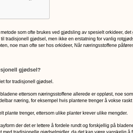
n metode som ofte brukes ved gjødsling av spesielt orkideer, de
 tradisjonell gjødsel, men ikke en erstatning for vanlig rotgjødse
ten, noe man ofte ser hos orkideer, Når næringsstoffene påføres
isjonell gjødsel?
et for tradisjonell gjødsel.
 bladene ettersom næringsstoffene allerede er oppløst, noe som 
ddelbar næring, for eksempel hvis plantene trenger å vokse rask
lt plante trenger, ettersom ulike planter krever ulike mengder.
rayform der det er lettere å fordele rundt og forskjellig på bladen
med tradisjonelle gjødselmidler, da det kan være vanskelig å få 