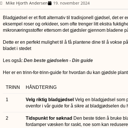
Mike Hjorth Andersen
19. november 2024
Bladgjødsel er et flott alternativ til tradisjonell gjødsel, det 
eksempel roser og orkideer, som ofte trenger litt ekstra fuktigh
mikronæringsstoffer ettersom det gjødsler gjennom bladene p
Dette er en perfekt mulighet til å få plantene dine til å vokse
bladet i stedet
Les også:
Den beste gjødselen - Din guide
Her er en trinn-for-trinn-guide for hvordan du kan gjødsle pl
TRINN
HÅNDTERING
1
Velg riktig bladgjødsel
Velg en bladgjødsel som pa
ovenfor i vår guide for å sikre at bladgjødselen du h
2
Tidspunkt for søknad
Den beste tiden å bruke bl
fordamper væsken for raskt, noe som kan redusere e