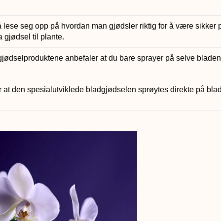
 å lese seg opp på hvordan man gjødsler riktig for å være sikker 
a gjødsel til plante.
jødselproduktene anbefaler at du bare sprayer på selve bladen
for at den spesialutviklede bladgjødselen sprøytes direkte på bl