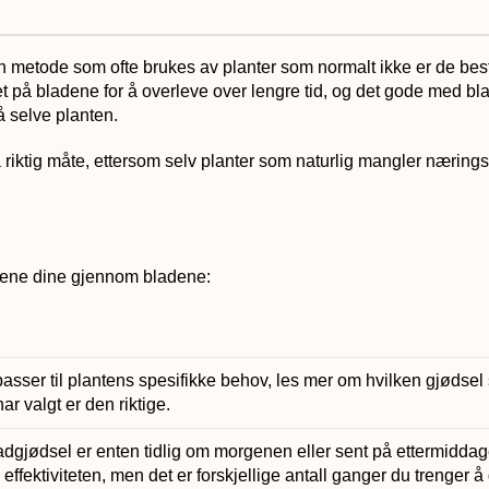
er en metode som ofte brukes av planter som normalt ikke er de beste
et på bladene for å overleve over lengre tid, og det gode med blad
å selve planten.
 på riktig måte, ettersom selv planter som naturlig mangler nærin
antene dine gjennom bladene:
sser til plantens spesifikke behov, les mer om hvilken gjødsel 
ar valgt er den riktige.
adgjødsel er enten tidlig om morgenen eller sent på ettermiddag
ffektiviteten, men det er forskjellige antall ganger du trenger 