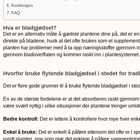
Konklusjon
FAQ
Hva er bladgjødsel?
Det er en alternativ måte å gjødsle plantene dine på, det er e
direkte på bladene, husk at det ofte brukes som et supplement til
planten har problemer med å ta opp næringsstoffer gjennom ro
gjennom bladoverflaten og kommer raskt inn i plantesystemet.
Hvorfor bruke flytende bladgjødsel i stedet for trad
Det er flere gode grunner til å bruke flytende bladgjødsel i sted
En av de største fordelene er at det absorberes raskt gjennom
være svært nyttig i ulike situasjoner der plantene trenger umi
Bedre kontroll:
Det er lettere å kontrollere hvor mye hver enke
Enkel å bruke:
Det er enkelt å påføre ettersom det ofte er i sp
rundt planten, noe som gjør det enklere å påføre sammenlignet 