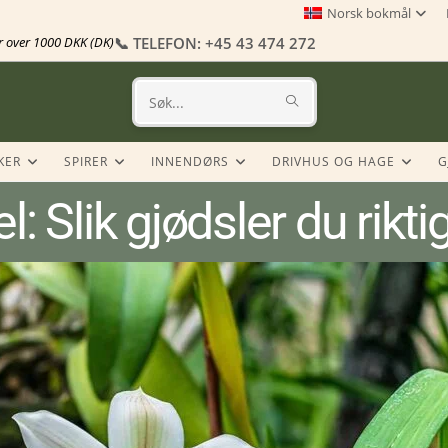
Norsk bokmål
er over 1000 DKK (DK)
📞 TELEFON: +45 43 474 272
Søk
på
KER
SPIRER
INNENDØRS
DRIVHUS OG HAGE
G
dette
: Slik gjødsler du rikti
nettstedet