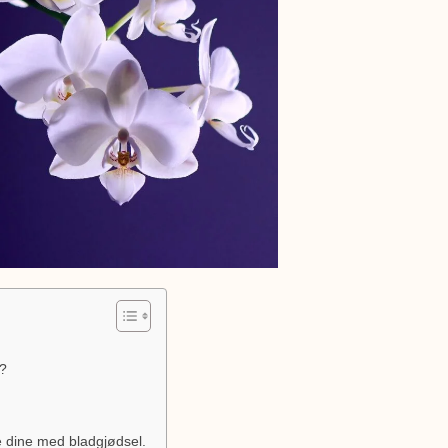
l?
ne dine med bladgjødsel.