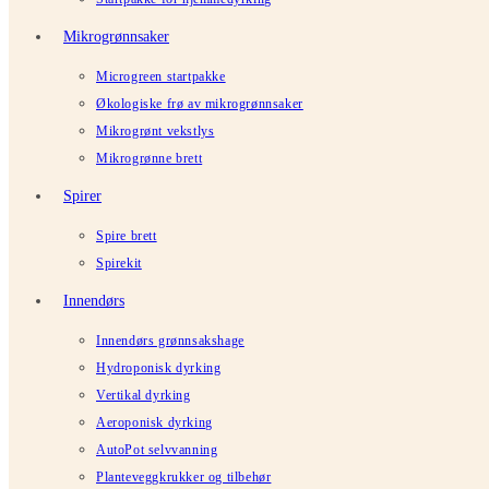
Mikrogrønnsaker
Microgreen startpakke
Økologiske frø av mikrogrønnsaker
Mikrogrønt vekstlys
Mikrogrønne brett
Spirer
Spire brett
Spirekit
Innendørs
Innendørs grønnsakshage
Hydroponisk dyrking
Vertikal dyrking
Aeroponisk dyrking
AutoPot selvvanning
Planteveggkrukker og tilbehør