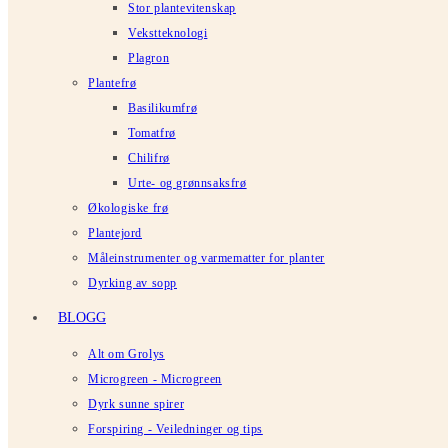
Stor plantevitenskap
Vekstteknologi
Plagron
Plantefrø
Basilikumfrø
Tomatfrø
Chilifrø
Urte- og grønnsaksfrø
Økologiske frø
Plantejord
Måleinstrumenter og varmematter for planter
Dyrking av sopp
BLOGG
Alt om Grolys
Microgreen - Microgreen
Dyrk sunne spirer
Forspiring - Veiledninger og tips