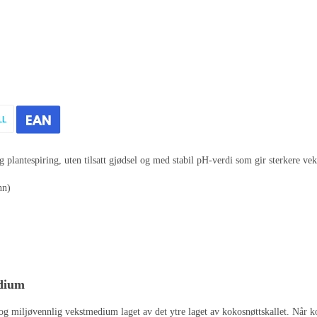
antespiring, uten tilsatt gjødsel og med stabil pH-verdi som gir sterkere vek
nn)
edium
g og miljøvennlig vekstmedium laget av det ytre laget av kokosnøttskallet. Når ko