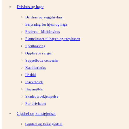
Drivhus og hage
Drivhus og veggdrivhus
Belysning for hjem og hage
Frøbrett - Minidrivhus
Plantekasser til hagen og uteplassen
Speilbasseng
Opphøyde senger
Søppelbøtte concealer
Kapillærboks
Ildskål
Insekthotell
Hagemøbler
Skadedyrbekjempelse
For drivhuset
Gjødsel og kunstgjødsel
Gjødsel og kunstgjødsel