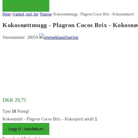
Legg til i handlekurv
Hjem
>
Gjødsel, jord, frø
>
Plagron
>
Kokosnøttmugg - Plagron Cocos Brix - Kokosnøttjord
Kokosnøttmugg - Plagron Cocos Brix - Kokosnø
Varenummer: 28059
DKK
29,75
Tjen
18
Poeng!
Kokosmuld - Plagron Cocos Brix - Kokosjord antall
Legg til i handlekurv