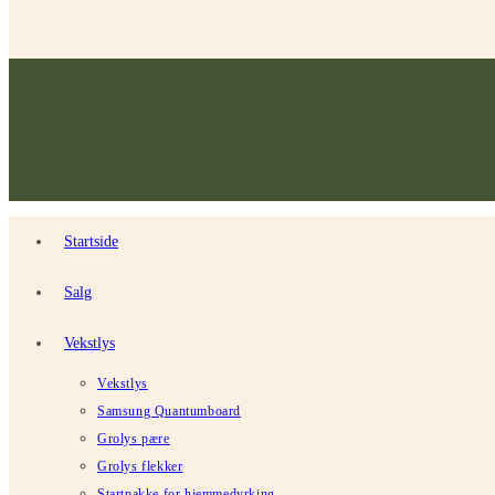
Startside
Salg
Vekstlys
Vekstlys
Samsung Quantumboard
Grolys pære
Grolys flekker
Startpakke for hjemmedyrking