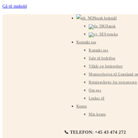
Gå til innhold
Norsk bokmål
Dansk
Svenska
Kontakt oss
Kontakt oss
Salg til bedrifter
Vilkår og betingelser
Momsrefusjon til Grønland o
Retningslinjer for personvern
Om oss
Lenker til
Konto
Min konto
📞 TELEFON: +45 43 474 272