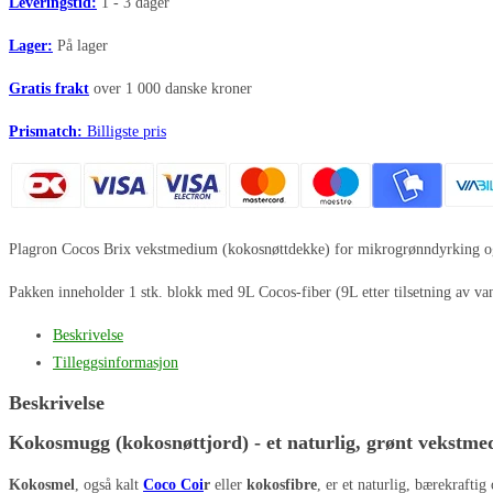
Leveringstid:
1 - 3 dager
Lager:
På lager
Gratis frakt
over 1 000 danske kroner
Prismatch:
Billigste pris
Plagron Cocos Brix vekstmedium (kokosnøttdekke) for mikrogrønndyrking og pl
Pakken inneholder 1 stk. blokk med 9L Cocos-fiber (9L etter tilsetning av va
Beskrivelse
Tilleggsinformasjon
Beskrivelse
Kokosmugg (kokosnøttjord) - et naturlig, grønt vekstm
Kokosmel
, også kalt
Coco Coi
r
eller
kokosfibre
, er et naturlig, bærekrafti