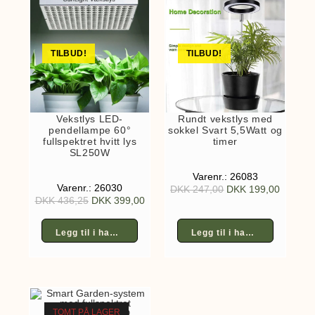
TILBUD!
TILBUD!
Vekstlys LED-
Rundt vekstlys med
pendellampe 60°
sokkel Svart 5,5Watt og
fullspektret hvitt lys
timer
SL250W
Varenr.: 26083
Varenr.: 26030
DKK
247,00
DKK
199,00
DKK
436,25
DKK
399,00
Legg til i handlekurv
Legg til i handlekurv
TOMT PÅ LAGER