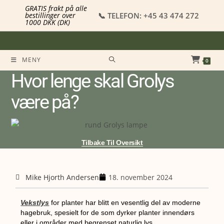
GRATIS frakt på alle
📞 TELEFON: +45 43 474 272
bestillinger over
1000 DKK (DK)
MENY
0
Hvor lenge skal Grolys
være på?
Tilbake Til Oversikt
Mike Hjorth Andersen
18. november 2024
Vekstlys
for planter har blitt en vesentlig del av moderne
hagebruk, spesielt for de som dyrker planter innendørs
eller i områder med begrenset naturlig lys.