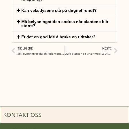
Kan vekstlysene stå på døgnet rundt?
Må belysningstiden endres når plantene blir
større?
Er det en god idé å bruke en tidtaker?
TIDLIGERE
NESTE
Slik overvintrer du chiliplantene dine
Dyrk planter og urter med LED-lys: Den ultimate guiden
KONTAKT OSS