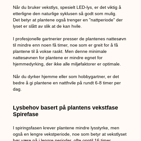
Når du bruker vekstlys, spesielt LED-lys, er det viktig å
etterligne den naturlige syklusen så godt som mulig.
Det betyr at plantene også trenger en "nattperiode" der
lyset er slått av slik at de kan hvile.
I profesjonelle gartnerier presser de plantenes nattesøvn
til mindre enn noen få timer, noe som er greit for å få
plantene til å vokse raskt. Men denne minimale
nattesøvnen for plantene er mindre egnet for
hjemmedyrking, der ikke alle miljøfaktorer er optimale.
Når du dyrker hjemme eller som hobbygartner, er det
bedre å gi plantene en natthvile på rundt 6-8 timer per
dag.
Lysbehov basert på plantens vekstfase
Spirefase
I spiringsfasen krever plantene mindre lysstyrke, men
også en lengre vekstperiode, noe som betyr at vekstlyset
bør være på i lengre perioder, ofte opptil 16 timer.