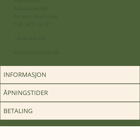
Plantelys.dk
Roholmsvej 10K
DK-2620 Albertslund
CVR: 33 77 20 17
+45 43 474 272
service@plantelys.dk
INFORMASJON
ÅPNINGSTIDER
BETALING