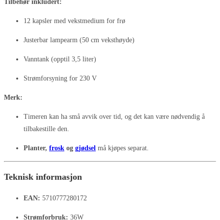
Tilbehør inkludert:
12 kapsler med vekstmedium for frø
Justerbar lampearm (50 cm veksthøyde)
Vanntank (opptil 3,5 liter)
Strømforsyning for 230 V
Merk:
Timeren kan ha små avvik over tid, og det kan være nødvendig å
tilbakestille den.
Planter,
frosk
og
gjødsel
må kjøpes separat.
Teknisk informasjon
EAN:
5710777280172
Strømforbruk:
36W