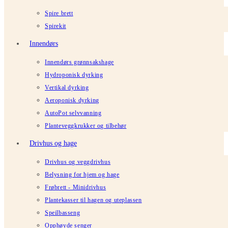
Spire brett
Spirekit
Innendørs
Innendørs grønnsakshage
Hydroponisk dyrking
Vertikal dyrking
Aeroponisk dyrking
AutoPot selvvanning
Planteveggkrukker og tilbehør
Drivhus og hage
Drivhus og veggdrivhus
Belysning for hjem og hage
Frøbrett - Minidrivhus
Plantekasser til hagen og uteplassen
Speilbasseng
Opphøyde senger