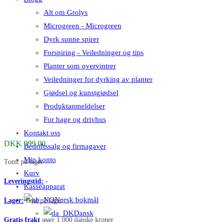
Alt om Grolys
Microgreen - Microgreen
Dyrk sunne spirer
Forspiring - Veiledninger og tips
Planter som overvintrer
Veiledninger for dyrking av planter
Gjødsel og kunstgjødsel
Produktanmeldelser
For hage og drivhus
Kontakt oss
DKK
999,00
Bedriftssalg og firmagaver
Min konto
Tomt på lager
Kurv
Leveringstid:
-
Kasseapparat
Norsk bokmål
Lager:
Ikke på lager
Dansk
Gratis frakt
over 1 000 danske kroner