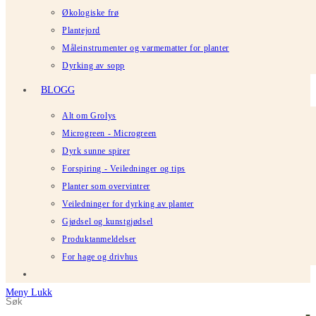
Økologiske frø
Plantejord
Måleinstrumenter og varmematter for planter
Dyrking av sopp
BLOGG
Alt om Grolys
Microgreen - Microgreen
Dyrk sunne spirer
Forspiring - Veiledninger og tips
Planter som overvintrer
Veiledninger for dyrking av planter
Gjødsel og kunstgjødsel
Produktanmeldelser
For hage og drivhus
Meny
Lukk
Søk
Trykk