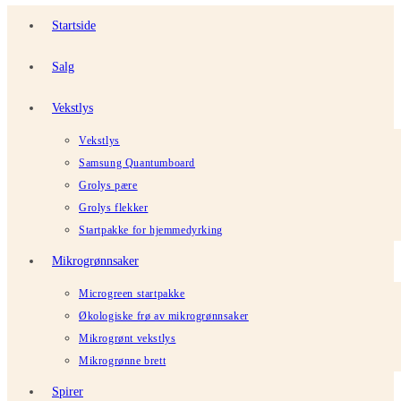
Startside
Salg
Vekstlys
Vekstlys
Samsung Quantumboard
Grolys pære
Grolys flekker
Startpakke for hjemmedyrking
Mikrogrønnsaker
Microgreen startpakke
Økologiske frø av mikrogrønnsaker
Mikrogrønt vekstlys
Mikrogrønne brett
Spirer