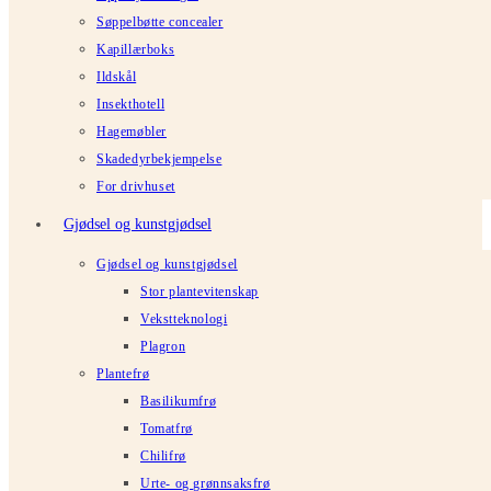
Søppelbøtte concealer
Kapillærboks
Ildskål
Insekthotell
Hagemøbler
Skadedyrbekjempelse
For drivhuset
Gjødsel og kunstgjødsel
Gjødsel og kunstgjødsel
Stor plantevitenskap
Vekstteknologi
Plagron
Plantefrø
Basilikumfrø
Tomatfrø
Chilifrø
Urte- og grønnsaksfrø