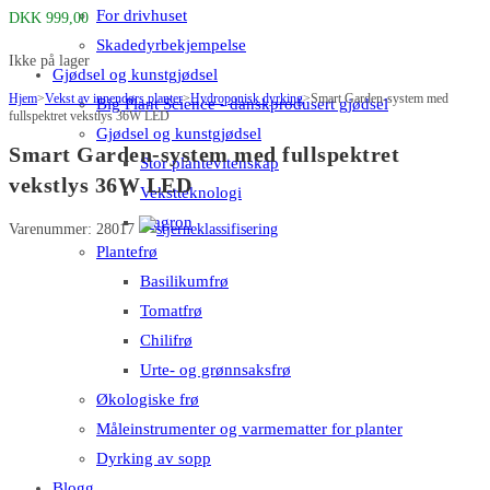
For drivhuset
DKK
999,00
Skadedyrbekjempelse
Ikke på lager
Gjødsel og kunstgjødsel
Hjem
>
Vekst av innendørs planter
>
Hydroponisk dyrking
>
Smart Garden-system med
Big Plant Science - danskprodusert gjødsel
fullspektret vekstlys 36W LED
Gjødsel og kunstgjødsel
Smart Garden-system med fullspektret
Stor plantevitenskap
vekstlys 36W LED
Vekstteknologi
Plagron
Varenummer: 28017
Plantefrø
Basilikumfrø
Tomatfrø
Chilifrø
Urte- og grønnsaksfrø
Økologiske frø
Måleinstrumenter og varmematter for planter
Dyrking av sopp
Blogg