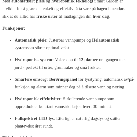
Med
automatisert pleie
og
hydroponisk teknologi
Smart Garden er
utviklet for å gjøre det enkelt og effektivt å ta vare på hagen innendørs -
slik at du alltid har
friske urter
til matlagingen din
hver dag
.
Funksjoner:
Automatisk pleie:
Justerbar vannpumpe og
Helautomatisk
system
som sikrer optimal vekst.
Hydroponisk system:
Vokse opp til
12 planter
om gangen uten
jord - perfekt til urter, grønnsaker og små frukter.
Smartere omsorg:
Berøringspanel
for lysstyring, automatisk av/på-
funksjon og alarm som minner deg på å tilsette vann og næring.
Hydroponisk effektivitet:
Sirkulerende vannpumpe som
opprettholder konstant vannsirkulasjon hvert 30. minutt.
Fullspektret LED-lys:
Etterligner naturlig dagslys og støtter
plantevekst året rundt.