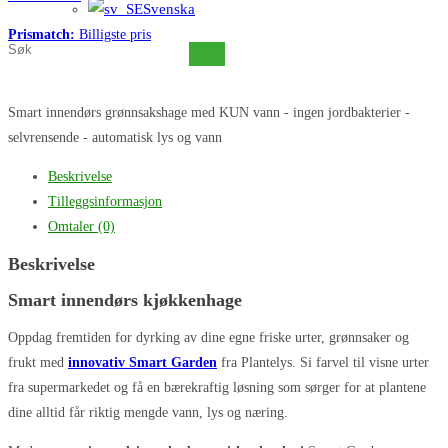
Svenska
Prismatch:
Billigste pris
Søk
på
dette
Smart innendørs grønnsakshage med KUN vann - ingen jordbakterier -
nettstedet
selvrensende - automatisk lys og vann
Beskrivelse
Tilleggsinformasjon
Omtaler (0)
Beskrivelse
Smart innendørs kjøkkenhage
Oppdag fremtiden for dyrking av dine egne friske urter, grønnsaker og
frukt med
innovativ Smart Garden
fra Plantelys. Si farvel til visne urter
fra supermarkedet og få en bærekraftig løsning som sørger for at plantene
dine alltid får riktig mengde vann, lys og næring.