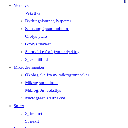
på
på
0
Vekstlys
dette
Escape
Vekstlys
nettstedet
for
Dyrkingslamper, lyspærer
å
Samsung Quantumboard
lukke
Grolys pære
søkefeltet.
Grolys flekker
Startpakke for hjemmedyrking
Spesialtilbud
Mikrogrønnsaker
Økologiske frø av mikrogrønnsaker
Mikrogrønne brett
Mikrogrønt vekstlys
Microgreen startpakke
Spirer
Spire brett
Spirekit