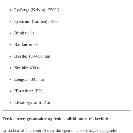
Lysfarge (Kelvin):
3500K
Lysstrøm (Lumen):
1800
Dimbar:
Ja
Radiance:
90°
Høyde:
190-600 mm
Bredde:
400 mm
Lengde:
180 mm
IP-tetthet:
IP20
Livstidsgaranti:
2 år
Ferske urter, grønnsaker og frukt - alltid innen rekkevidde.
Er du klar til å ta kontroll over din egen innendørs hage? Oppgrader