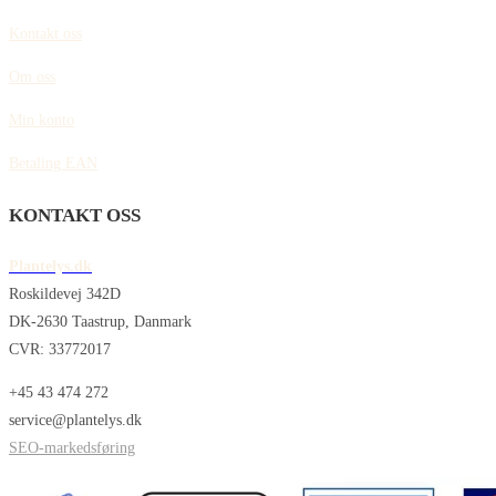
Kontakt oss
Om oss
Min konto
Betaling EAN
KONTAKT OSS
Plantelys.dk
Roskildevej 342D
DK-2630 Taastrup, Danmark
CVR: 33772017
+45 43 474 272
service@plantelys.dk
SEO-markedsføring