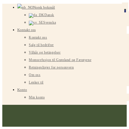
Gå
Norsk bokmål
0
til
Dansk
innhold
Svenska
Kontakt oss
Kontakt oss
Salg til bedrifter
Vilkår og betingelser
Momsrefusjon til Grønland og Færøyene
Retningslinjer for personvern
Om oss
Lenker til
Konto
Min konto