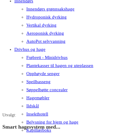
Innendørs
Innendørs grønnsakshage
Hydroponisk dyrking
Vertikal dyrking
Aeroponisk dyrking
AutoPot selvvanning
Drivhus og hage
Frøbrett - Minidrivhus
Plantekasser til hagen og uteplassen
Opphøyde senger
Speilbasseng
Søppelbøtte concealer
Hagemøbler
Ildskål
Insekthotell
Utvalgt:
Belysning for hjem og hage
Smart hagesystem med...
Kapillærboks