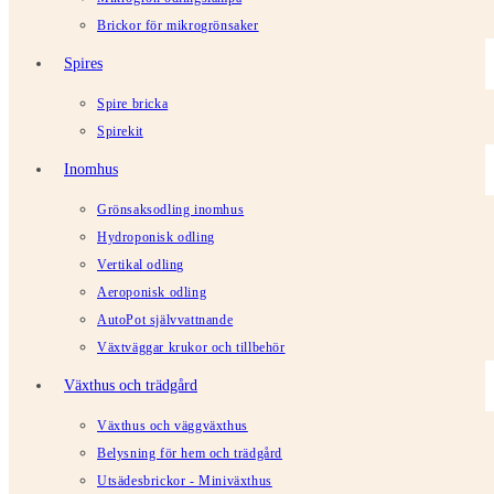
Brickor för mikrogrönsaker
Spires
Spire bricka
Spirekit
Inomhus
Grönsaksodling inomhus
Hydroponisk odling
Vertikal odling
Aeroponisk odling
AutoPot självvattnande
Växtväggar krukor och tillbehör
Växthus och trädgård
Växthus och väggväxthus
Belysning för hem och trädgård
Utsädesbrickor - Miniväxthus