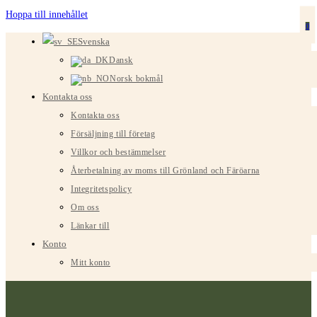
Hoppa till innehållet
0
Svenska
Dansk
Norsk bokmål
Kontakta oss
Kontakta oss
Försäljning till företag
Villkor och bestämmelser
Återbetalning av moms till Grönland och Färöarna
Integritetspolicy
Om oss
Länkar till
Konto
Mitt konto