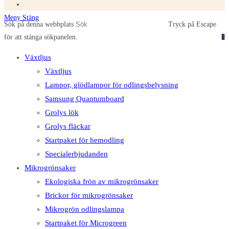
Meny
Stäng
Sök på denna webbplats
Tryck på Escape
för att stänga sökpanelen.
0
Växtljus
Växtljus
Lampor, glödlampor för odlingsbelysning
Samsung Quantumboard
Grolys lök
Grolys fläckar
Startpaket för hemodling
Specialerbjudanden
Mikrogrönsaker
Ekologiska frön av mikrogrönsaker
Brickor för mikrogrönsaker
Mikrogrön odlingslampa
Startpaket för Microgreen