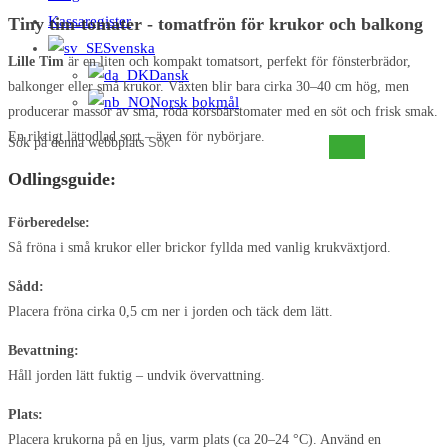
Kassaregister
Tiny tim-tomater - tomatfrön för krukor och balkong
Svenska
Lille Tim
är en liten och kompakt tomatsort, perfekt för fönsterbrädor,
Dansk
balkonger eller små krukor. Växten blir bara cirka 30–40 cm hög, men
Norsk bokmål
producerar massor av små, röda körsbärstomater med en söt och frisk smak.
En riktigt lättodlad sort – även för nybörjare.
Sök på denna webbplats
Odlingsguide:
Förberedelse:
Så fröna i små krukor eller brickor fyllda med vanlig krukväxtjord.
Sådd:
Placera fröna cirka 0,5 cm ner i jorden och täck dem lätt.
Bevattning:
Håll jorden lätt fuktig – undvik övervattning.
Plats:
Placera krukorna på en ljus, varm plats (ca 20–24 °C). Använd en