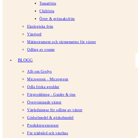
Tomatfrön
Chilifrön
Örter & grönsaksfrön
Ekologiska frön
Växtjord
Mätinstrument och värmemattor för växter
Odling av svamp
BLOGG
Allt om Grolys
Microgreen - Microgreen
Odla friska groddar
Förgroddning - Guider & tips
Övervintrande växter
Vägledningar för odling av växter
Gödselmedel & gödselmedel
Produktrecensioner
För trädgård och växthus