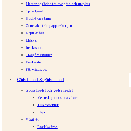
Planteringslådor för trädgård och uteplats
Spegelpool
Upphöjda sängar
Concealer från papperskorgen
Kapillärlåda
Eldskål
Insektshotell
Trädgårdsmöbler
Pestkontroll
För växthuset
Gödselmedel & gödselmedel
Gödselmedel och gödselmedel
Vetenskap om stora växter
Tillväxtteknik
Plagron
Växtfrön
Basilika frön