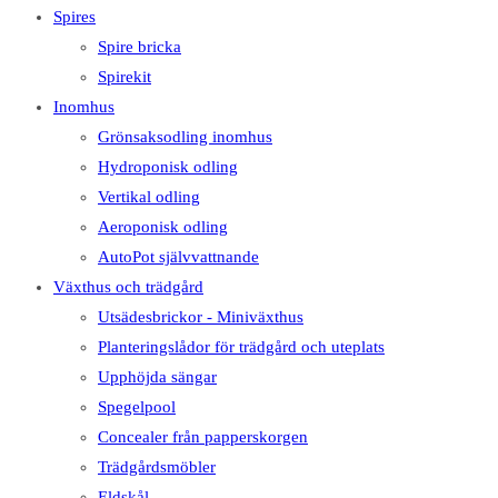
Spires
Spire bricka
Spirekit
Inomhus
Grönsaksodling inomhus
Hydroponisk odling
Vertikal odling
Aeroponisk odling
AutoPot självvattnande
Växthus och trädgård
Utsädesbrickor - Miniväxthus
Planteringslådor för trädgård och uteplats
Upphöjda sängar
Spegelpool
Concealer från papperskorgen
Trädgårdsmöbler
Eldskål