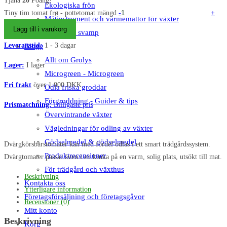
Tjäna
20
Poäng!
Ekologiska frön
Tiny tim tomat frø - pottetomat mängd
-
+
Mätinstrument och värmemattor för växter
Lägg till i varukorg
Odling av svamp
Leveranstid:
1 - 3 dagar
Blogg
Allt om Grolys
Lager:
I lager
Microgreen - Microgreen
Fri frakt
över 1.000 DKK
Odla friska groddar
Förgroddning - Guider & tips
Prismatchning:
Billigaste pris
Övervintrande växter
Vägledningar för odling av växter
Gödselmedel & gödselmedel
Dvärgkörsbärstomater kan med fördel odlas i ett smart trädgårdssystem.
Produktrecensioner
Dvärgtomater passar även i en kruka på en varm, solig plats, utsökt till mat.
För trädgård och växthus
Beskrivning
Kontakta oss
Ytterligare information
Företagsförsäljning och företagsgåvor
Recensioner (0)
Mitt konto
Beskrivning
Korg