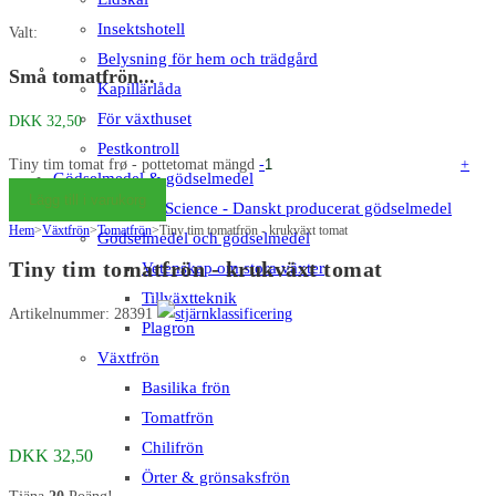
Insektshotell
Valt:
Belysning för hem och trädgård
Små tomatfrön...
Kapillärlåda
För växthuset
DKK
32,50
Pestkontroll
Tiny tim tomat frø - pottetomat mängd
-
+
Gödselmedel & gödselmedel
Lägg till i varukorg
Big Plant Science - Danskt producerat gödselmedel
Hem
>
Växtfrön
>
Tomatfrön
>
Tiny tim tomatfrön - krukväxt tomat
Gödselmedel och gödselmedel
Tiny tim tomatfrön - krukväxt tomat
Vetenskap om stora växter
Tillväxtteknik
Artikelnummer: 28391
Plagron
Växtfrön
Basilika frön
Tomatfrön
Chilifrön
DKK
32,50
Örter & grönsaksfrön