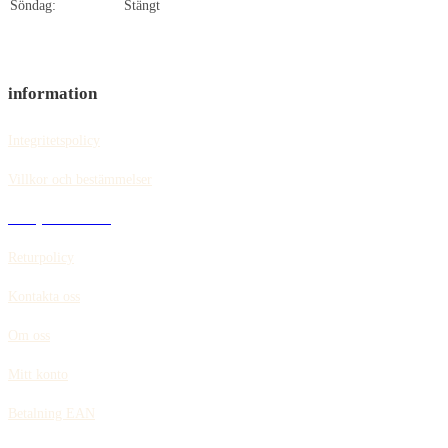
Söndag:
Stängt
information
Integritetspolicy
Villkor och bestämmelser
Policy för cookies
Returpolicy
Kontakta oss
Om oss
Mitt konto
Betalning EAN