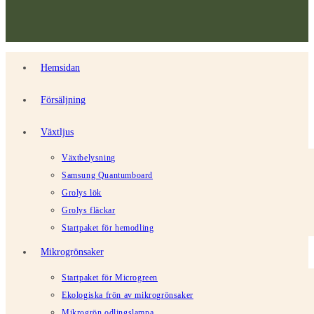
Hemsidan
Försäljning
Växtljus
Växtbelysning
Samsung Quantumboard
Grolys lök
Grolys fläckar
Startpaket för hemodling
Mikrogrönsaker
Startpaket för Microgreen
Ekologiska frön av mikrogrönsaker
Mikrogrön odlingslampa