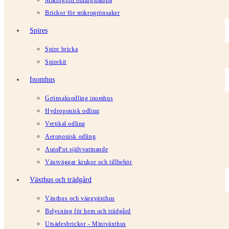
Mikrogrön odlingslampa
Brickor för mikrogrönsaker
Spires
Spire bricka
Spirekit
Inomhus
Grönsaksodling inomhus
Hydroponisk odling
Vertikal odling
Aeroponisk odling
AutoPot självvattnande
Växtväggar krukor och tillbehör
Växthus och trädgård
Växthus och väggväxthus
Belysning för hem och trädgård
Utsädesbrickor - Miniväxthus