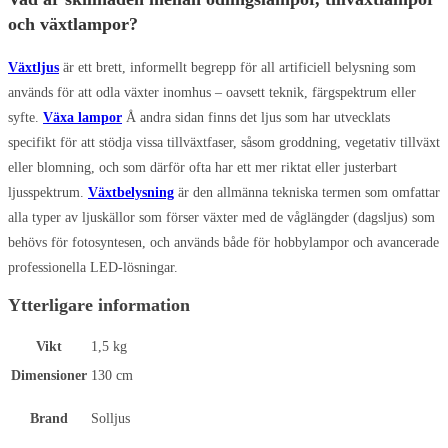
och växtlampor?
Växtljus
är ett brett, informellt begrepp för all artificiell belysning som
används för att odla växter inomhus – oavsett teknik, färgspektrum eller
syfte.
Växa lampor
Å andra sidan finns det ljus som har utvecklats
specifikt för att stödja vissa tillväxtfaser, såsom groddning, vegetativ tillväxt
eller blomning, och som därför ofta har ett mer riktat eller justerbart
ljusspektrum.
Växtbelysning
är den allmänna tekniska termen som omfattar
alla typer av ljuskällor som förser växter med de våglängder (dagsljus) som
behövs för fotosyntesen, och används både för hobbylampor och avancerade
professionella LED-lösningar.
Ytterligare information
Vikt
1,5 kg
Dimensioner
130 cm
Brand
Solljus