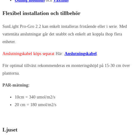
Odling inomhus
och
Växthus
Flexibel installation och tillbehör
SunLight Pro-Gro 2.2 kan enkelt installeras fristående eller i serie. Med
vattentäta anslutningar går det snabbt och enkelt att koppla ihop flera
enheter.
Anslutningskabel köps separat
Här:
Anslutningskabel
.
För optimal tillväxt rekommenderas en monteringshöjd på 15-30 cm över
plantorna.
PAR-mätning:
10cm = 340 umol/m2/s
20 cm = 180 umol/m2/s
Ljuset