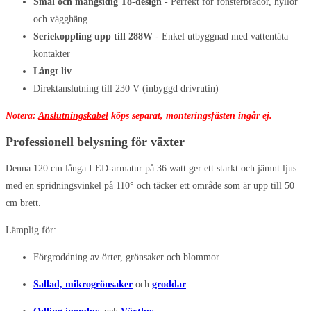
Smal och mångsidig T8-design
- Perfekt för fönsterbrädor, hyllor
och vägghäng
Seriekoppling upp till 288W
- Enkel utbyggnad med vattentäta
kontakter
Långt liv
Direktanslutning till 230 V (inbyggd drivrutin)
Notera:
Anslutningskabel
köps separat, monteringsfästen ingår ej.
Professionell belysning för växter
Denna 120 cm långa LED-armatur på 36 watt ger ett starkt och jämnt ljus
med en spridningsvinkel på 110° och täcker ett område som är upp till 50
cm brett.
Lämplig för:
Förgroddning av örter, grönsaker och blommor
Sallad, mikrogrönsaker
och
groddar