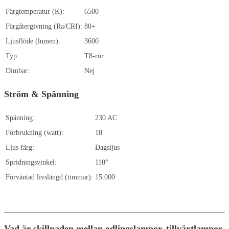
Färgtemperatur (K):
6500
Färgåtergivning (Ra/CRI):
80+
Ljusflöde (lumen):
3600
Typ:
T8-rör
Dimbar:
Nej
Ström & Spänning
Spänning:
230 AC
Förbrukning (watt):
18
Ljus färg:
Dagsljus
Spridningsvinkel:
110°
Förväntad livslängd (timmar):
15.000
Vad är skillnaden mellan odlingslampor, tillväxtlampor