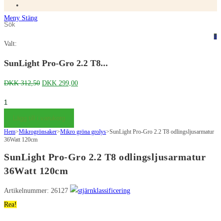
Meny
Stäng
Sök
Tryck
på
på
0
Valt:
denna
Escape
webbplats
för
SunLight Pro-Gro 2.2 T8...
att
Det
Det
DKK
312,50
DKK
299,00
stänga
ursprungliga
nuvarande
sökpanelen.
SunLight
priset
priset
Pro-
Lägg till i varukorg
var:
är:
Gro
Hem
>
Mikrogrönsaker
DKK 312,50.
>
Mikro gröna grolys
DKK 299,00.
>
SunLight Pro-Gro 2.2 T8 odlingsljusarmatur
2.2
36Watt 120cm
T8
SunLight Pro-Gro 2.2 T8 odlingsljusarmatur
vækstlys
36Watt 120cm
armatur
36Watt
Artikelnummer: 26127
120cm
Rea!
mängd