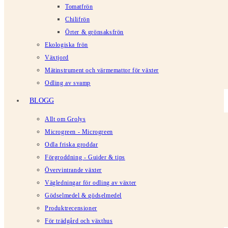
Tomatfrön
Chilifrön
Örter & grönsaksfrön
Ekologiska frön
Växtjord
Mätinstrument och värmemattor för växter
Odling av svamp
BLOGG
Allt om Grolys
Microgreen - Microgreen
Odla friska groddar
Förgroddning - Guider & tips
Övervintrande växter
Vägledningar för odling av växter
Gödselmedel & gödselmedel
Produktrecensioner
För trädgård och växthus