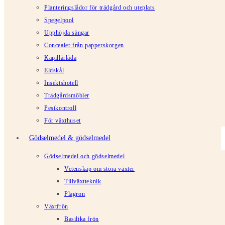
Planteringslådor för trädgård och uteplats
Spegelpool
Upphöjda sängar
Concealer från papperskorgen
Kapillärlåda
Eldskål
Insektshotell
Trädgårdsmöbler
Pestkontroll
För växthuset
Gödselmedel & gödselmedel
Gödselmedel och gödselmedel
Vetenskap om stora växter
Tillväxtteknik
Plagron
Växtfrön
Basilika frön