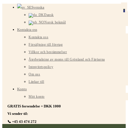
Hoppa
Svenska
0
till
Dansk
innehållet
Norsk bokmål
Kontakta oss
Kontakta oss
Försäljning till företag
Villkor och bestämmelser
Återbetalning av moms till Grönland och Färöarna
Integritetspolicy
Om oss
Länkar till
Konto
Mitt konto
GRATIS forsendelse + DKK 1000
Vi sender til:
📞 +45 43 474 272