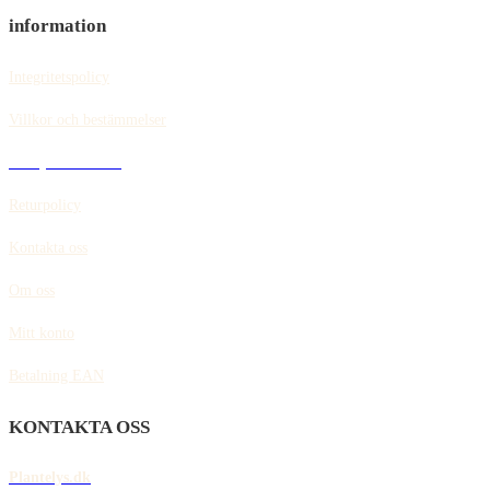
information
Integritetspolicy
Villkor och bestämmelser
Policy för cookies
Returpolicy
Kontakta oss
Om oss
Mitt konto
Betalning EAN
KONTAKTA OSS
Plantelys.dk