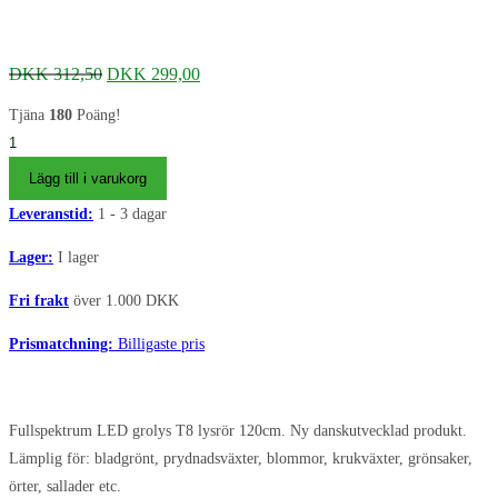
Det
Det
DKK
312,50
DKK
299,00
ursprungliga
nuvarande
priset
priset
Tjäna
180
Poäng!
var:
är:
SunLight
DKK 312,50.
DKK 299,00.
Pro-
Lägg till i varukorg
Gro
Leveranstid:
1 - 3 dagar
2.2
T8
Lager:
I lager
vækstlys
Fri frakt
över 1.000 DKK
armatur
36Watt
Prismatchning:
Billigaste pris
120cm
mängd
Fullspektrum LED grolys T8 lysrör 120cm. Ny danskutvecklad produkt.
Lämplig för: bladgrönt, prydnadsväxter, blommor, krukväxter, grönsaker,
örter, sallader etc.