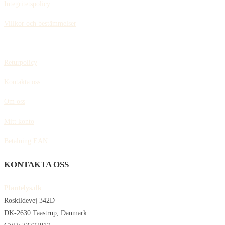
Integritetspolicy
Villkor och bestämmelser
Policy för cookies
Returpolicy
Kontakta oss
Om oss
Mitt konto
Betalning EAN
KONTAKTA OSS
Plantelys.dk
Roskildevej 342D
DK-2630 Taastrup, Danmark