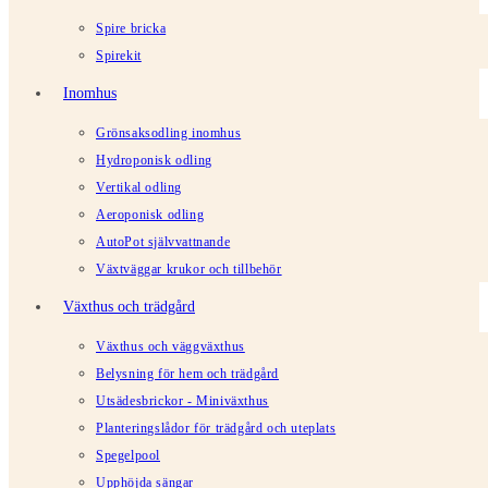
Spire bricka
Spirekit
Inomhus
Grönsaksodling inomhus
Hydroponisk odling
Vertikal odling
Aeroponisk odling
AutoPot självvattnande
Växtväggar krukor och tillbehör
Växthus och trädgård
Växthus och väggväxthus
Belysning för hem och trädgård
Utsädesbrickor - Miniväxthus
Planteringslådor för trädgård och uteplats
Spegelpool
Upphöjda sängar