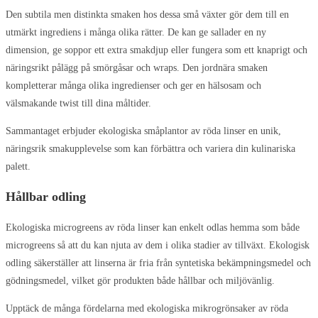
Den subtila men distinkta smaken hos dessa små växter gör dem till en
utmärkt ingrediens i många olika rätter. De kan ge sallader en ny
dimension, ge soppor ett extra smakdjup eller fungera som ett knaprigt och
näringsrikt pålägg på smörgåsar och wraps. Den jordnära smaken
kompletterar många olika ingredienser och ger en hälsosam och
välsmakande twist till dina måltider.
Sammantaget erbjuder ekologiska småplantor av röda linser en unik,
näringsrik smakupplevelse som kan förbättra och variera din kulinariska
palett.
Hållbar odling
Ekologiska microgreens av röda linser kan enkelt odlas hemma som både
microgreens så att du kan njuta av dem i olika stadier av tillväxt. Ekologisk
odling säkerställer att linserna är fria från syntetiska bekämpningsmedel och
gödningsmedel, vilket gör produkten både hållbar och miljövänlig.
Upptäck de många fördelarna med ekologiska mikrogrönsaker av röda