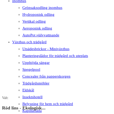
Inomhus
Grönsaksodling inomhus
Hydroponisk odling
Vertikal odling
Aeroponisk odling
AutoPot självvattnande
Växthus och trädgård
Utsädesbrickor - Miniväxthus
Planteringslådor för trädgård och uteplats
Upphöjda sängar
Spegelpool
Concealer från papperskorgen
Trädgårdsmöbler
Eldskål
Insektshotell
Valt:
Belysning för hem och trädgård
Röd lins - Ekologisk...
Kapillärlåda