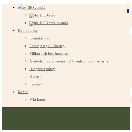
Hoppa
Svenska
0
till
Dansk
innehållet
Norsk bokmål
Kontakta oss
Kontakta oss
Försäljning till företag
Villkor och bestämmelser
Återbetalning av moms till Grönland och Färöarna
Integritetspolicy
Om oss
Länkar till
Konto
Mitt konto