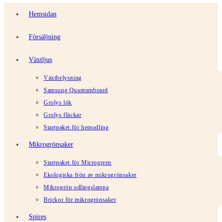
Hemsidan
Försäljning
Växtljus
Växtbelysning
Samsung Quantumboard
Grolys lök
Grolys fläckar
Startpaket för hemodling
Mikrogrönsaker
Startpaket för Microgreen
Ekologiska frön av mikrogrönsaker
Mikrogrön odlingslampa
Brickor för mikrogrönsaker
Spires