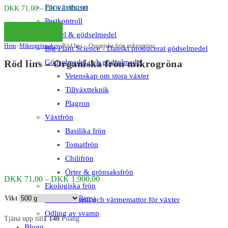
För växthuset
Prisintervall:
DKK
71,00
–
DKK
1.900,00
DKK 71,00
Pestkontroll
Välj alternativ
till
Gödselmedel & gödselmedel
Hem
>
Mikrogrönsaker
>
Röd lins – Organiska frön mikrogröna
DKK 1.900,00
Big Plant Science - Danskt producerat gödselmedel
Gödselmedel och gödselmedel
Röd lins – Organiska frön mikrogröna
Vetenskap om stora växter
Tillväxtteknik
Plagron
Växtfrön
Basilika frön
Tomatfrön
Chilifrön
Örter & grönsaksfrön
Prisintervall:
DKK
71,00
–
DKK
1.900,00
Ekologiska frön
DKK 71,00
till
Vikt
Rensa
Mätinstrument och värmemattor för växter
DKK 1.900,00
Odling av svamp
Tjäna upp till
1 140
Poäng.
Blogg