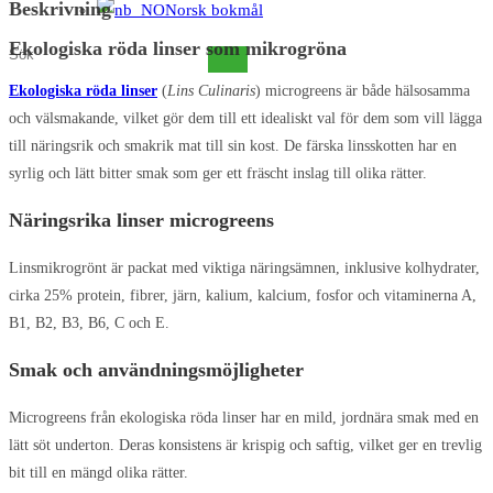
Beskrivning
Norsk bokmål
Ekologiska röda linser som mikrogröna
Sök
på
Ekologiska röda linser
(
Lins Culinaris
) microgreens är både hälsosamma
denna
och välsmakande, vilket gör dem till ett idealiskt val för dem som vill lägga
webbplats
till näringsrik och smakrik mat till sin kost. De färska linsskotten har en
syrlig och lätt bitter smak som ger ett fräscht inslag till olika rätter.
Näringsrika linser microgreens
Linsmikrogrönt är packat med viktiga näringsämnen, inklusive kolhydrater,
cirka 25% protein, fibrer, järn, kalium, kalcium, fosfor och vitaminerna A,
B1, B2, B3, B6, C och E.
Smak och användningsmöjligheter
Microgreens från ekologiska röda linser har en mild, jordnära smak med en
lätt söt underton. Deras konsistens är krispig och saftig, vilket ger en trevlig
bit till en mängd olika rätter.