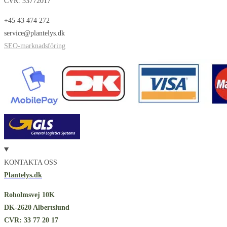
CVR: 33772017
+45 43 474 272
service@plantelys.dk
SEO-marknadsföring
KONTAKTA OSS
Plantelys.dk
Roholmsvej 10K
DK-2620 Albertslund
CVR: 33 77 20 17