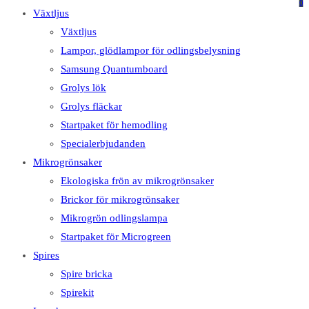
på
på
0
Växtljus
denna
Escape
Växtljus
webbplats
för
Lampor, glödlampor för odlingsbelysning
att
Samsung Quantumboard
stänga
Grolys lök
sökpanelen.
Grolys fläckar
Startpaket för hemodling
Specialerbjudanden
Mikrogrönsaker
Ekologiska frön av mikrogrönsaker
Brickor för mikrogrönsaker
Mikrogrön odlingslampa
Startpaket för Microgreen
Spires
Spire bricka
Spirekit