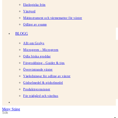
Ekologiska frön
Växtjord
Mätinstrument och värmemattor för växter
Odling av svamp
BLOGG
Allt om Grolys
Microgreen - Microgreen
Odla friska groddar
Förgroddning - Guider & tips
Övervintrande växter
Vägledningar för odling av växter
Gödselmedel & gödselmedel
Produktrecensioner
För trädgård och växthus
Meny
Stäng
Sök
Tryck