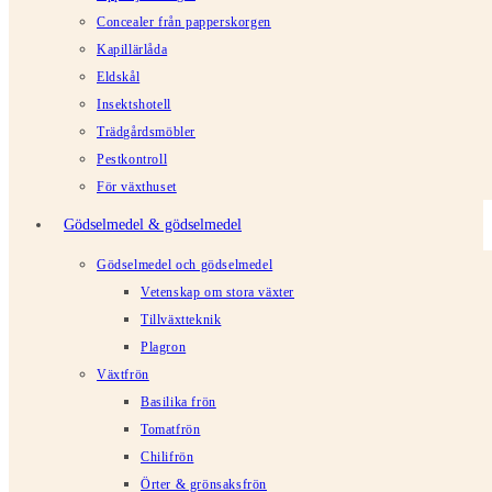
Concealer från papperskorgen
Kapillärlåda
Eldskål
Insektshotell
Trädgårdsmöbler
Pestkontroll
För växthuset
Gödselmedel & gödselmedel
Gödselmedel och gödselmedel
Vetenskap om stora växter
Tillväxtteknik
Plagron
Växtfrön
Basilika frön
Tomatfrön
Chilifrön
Örter & grönsaksfrön