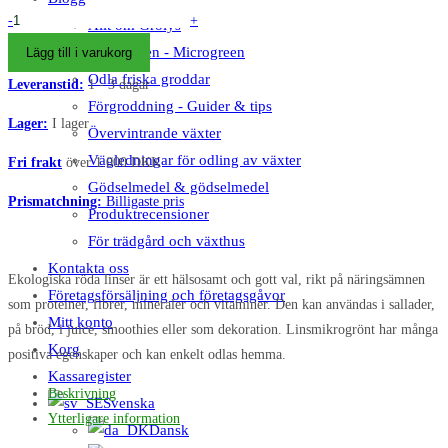
Rød
-
+
Allt om Grolys
Linse
Microgreen - Microgreen
Lägg till i varukorg
-
Odla friska groddar
Leveranstid:
1 - 3 dagar
Økologiske
Förgroddning - Guider & tips
Frø
Lager:
I lager
Övervintrande växter
Mikrogrønt
Vägledningar för odling av växter
Fri frakt
över 1.000 DKK
mängd
Gödselmedel & gödselmedel
Prismatchning:
Billigaste pris
Produktrecensioner
För trädgård och växthus
Kontakta oss
Ekologiska röda linser är ett hälsosamt och gott val, rikt på näringsämnen
Företagsförsäljning och företagsgåvor
som proteiner, fibrer, mineraler och vitaminer. Den kan användas i sallader,
Mitt konto
på bröd, i juice, smoothies eller som dekoration. Linsmikrogrönt har många
Korg
positiva egenskaper och kan enkelt odlas hemma.
Kassaregister
Beskrivning
Svenska
Ytterligare information
Dansk