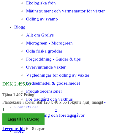
Ekologiska frön
Mätinstrument och värmemattor för växter
Odling av svamp
Blogg
Allt om Grolys
Microgreen - Microgreen
Odla friska groddar
Förgroddning - Guider & tips
Övervintrande växter
Vägledningar för odling av växter
Gödselmedel & gödselmedel
DKK
2.495,00
Produktrecensioner
Tjäna
1 497
Poäng!
För trädgård och växthus
Plantekasse i corten stål 120 x 40 x 55 (Skjulte hjul) mängd
-
Kontakta oss
+
Företagsförsäljning och företagsgåvor
Lägg till i varukorg
Mitt konto
Leveranstid:
6 - 8 dagar
Korg