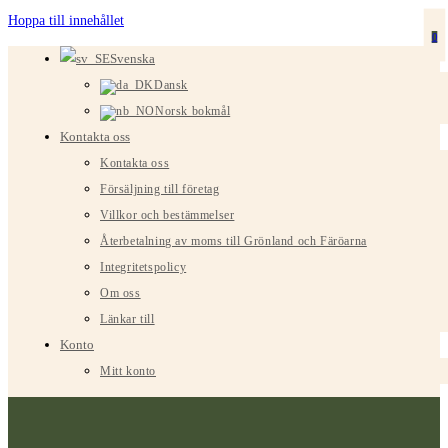
Hoppa till innehållet
0
Svenska
Dansk
Norsk bokmål
Kontakta oss
Kontakta oss
Försäljning till företag
Villkor och bestämmelser
Återbetalning av moms till Grönland och Färöarna
Integritetspolicy
Om oss
Länkar till
Konto
Mitt konto