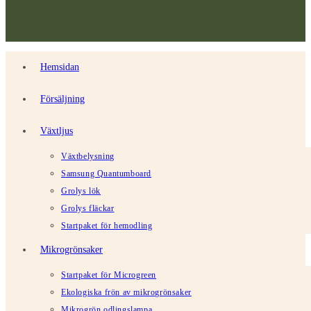
Hemsidan
Försäljning
Växtljus
Växtbelysning
Samsung Quantumboard
Grolys lök
Grolys fläckar
Startpaket för hemodling
Mikrogrönsaker
Startpaket för Microgreen
Ekologiska frön av mikrogrönsaker
Mikrogrön odlingslampa