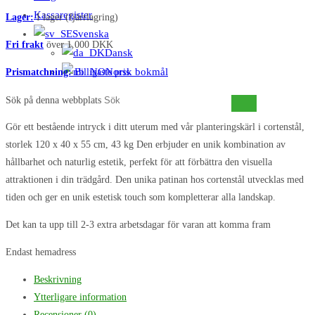
Kassaregister
Lager:
I lager (fjärrlagring)
Svenska
Fri frakt
över 1.000 DKK
Dansk
Norsk bokmål
Prismatchning:
Billigaste pris
Sök på denna webbplats
Gör ett bestående intryck i ditt uterum med vår planteringskärl i cortenstål,
storlek 120 x 40 x 55 cm, 43 kg Den erbjuder en unik kombination av
hållbarhet och naturlig estetik, perfekt för att förbättra den visuella
attraktionen i din trädgård. Den unika patinan hos cortenstål utvecklas med
tiden och ger en unik estetisk touch som kompletterar alla landskap.
Det kan ta upp till 2-3 extra arbetsdagar för varan att komma fram
Endast hemadress
Beskrivning
Ytterligare information
Recensioner (0)