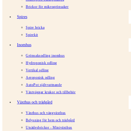
Brickor för mikrogrönsaker
Spires
Spire bricka
Spirekit
Inomhus
Grönsaksodling inomhus
Hydroponisk odling
Vertikal odling
Aeroponisk odling
AutoPot självvattnande
Växtväggar krukor och tillbehör
Växthus och trädgård
Växthus och väggväxthus
Belysning för hem och trädgård
Utsädesbrickor - Miniväxthus