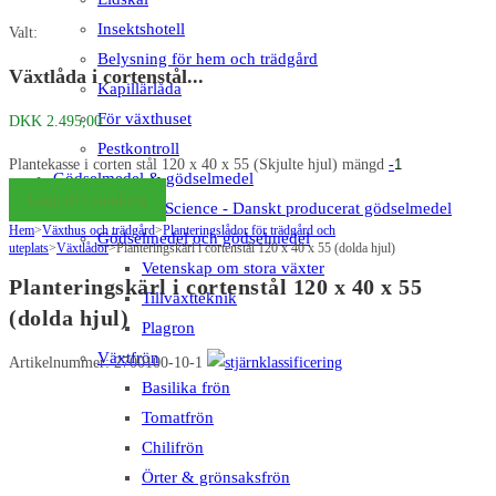
Insektshotell
Valt:
Belysning för hem och trädgård
Växtlåda i cortenstål...
Kapillärlåda
För växthuset
DKK
2.495,00
Pestkontroll
Plantekasse i corten stål 120 x 40 x 55 (Skjulte hjul) mängd
-
Gödselmedel & gödselmedel
Lägg till i varukorg
Big Plant Science - Danskt producerat gödselmedel
Hem
>
Växthus och trädgård
>
Planteringslådor för trädgård och
Gödselmedel och gödselmedel
uteplats
>
Växtlådor
>
Planteringskärl i cortenstål 120 x 40 x 55 (dolda hjul)
Vetenskap om stora växter
Planteringskärl i cortenstål 120 x 40 x 55
Tillväxtteknik
(dolda hjul)
Plagron
Växtfrön
Artikelnummer: 2700100-10-1
Basilika frön
Tomatfrön
Chilifrön
Örter & grönsaksfrön