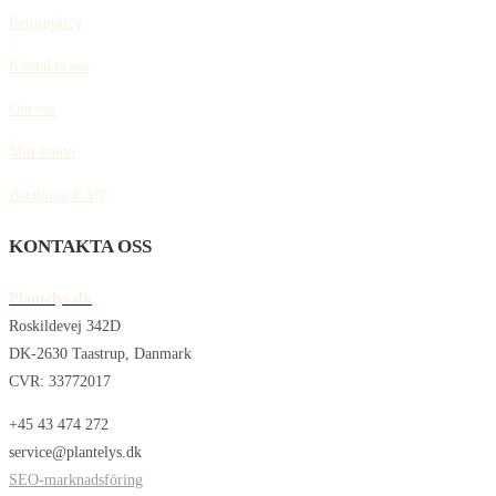
Returpolicy
Kontakta oss
Om oss
Mitt konto
Betalning EAN
KONTAKTA OSS
Plantelys.dk
Roskildevej 342D
DK-2630 Taastrup, Danmark
CVR: 33772017
+45 43 474 272
service@plantelys.dk
SEO-marknadsföring