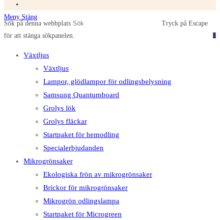
Meny
Stäng
Sök på denna webbplats
Tryck på Escape
för att stänga sökpanelen.
0
Växtljus
Växtljus
Lampor, glödlampor för odlingsbelysning
Samsung Quantumboard
Grolys lök
Grolys fläckar
Startpaket för hemodling
Specialerbjudanden
Mikrogrönsaker
Ekologiska frön av mikrogrönsaker
Brickor för mikrogrönsaker
Mikrogrön odlingslampa
Startpaket för Microgreen