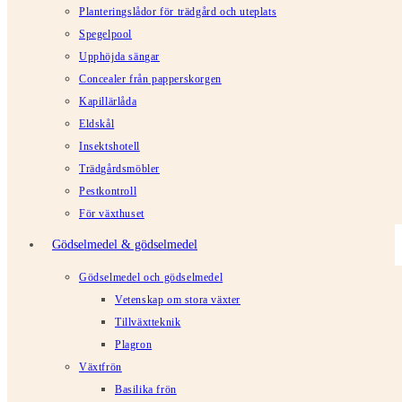
Planteringslådor för trädgård och uteplats
Spegelpool
Upphöjda sängar
Concealer från papperskorgen
Kapillärlåda
Eldskål
Insektshotell
Trädgårdsmöbler
Pestkontroll
För växthuset
Gödselmedel & gödselmedel
Gödselmedel och gödselmedel
Vetenskap om stora växter
Tillväxtteknik
Plagron
Växtfrön
Basilika frön