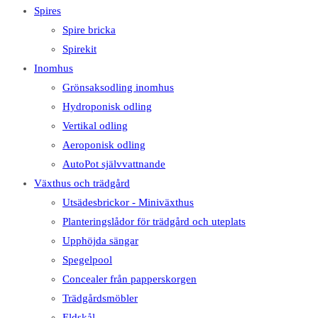
Spires
Spire bricka
Spirekit
Inomhus
Grönsaksodling inomhus
Hydroponisk odling
Vertikal odling
Aeroponisk odling
AutoPot självvattnande
Växthus och trädgård
Utsädesbrickor - Miniväxthus
Planteringslådor för trädgård och uteplats
Upphöjda sängar
Spegelpool
Concealer från papperskorgen
Trädgårdsmöbler
Eldskål