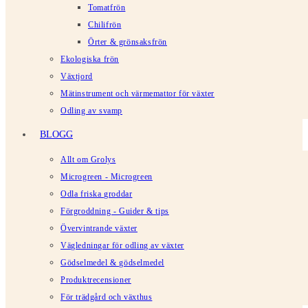
Tomatfrön
Chilifrön
Örter & grönsaksfrön
Ekologiska frön
Växtjord
Mätinstrument och värmemattor för växter
Odling av svamp
BLOGG
Allt om Grolys
Microgreen - Microgreen
Odla friska groddar
Förgroddning - Guider & tips
Övervintrande växter
Vägledningar för odling av växter
Gödselmedel & gödselmedel
Produktrecensioner
För trädgård och växthus