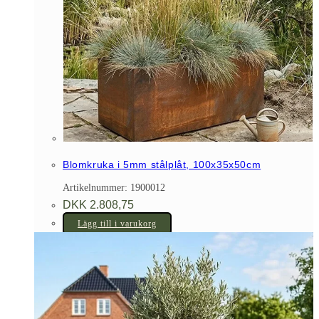
Blomkruka i 5mm stålplåt, 100x35x50cm
Artikelnummer: 1900012
DKK
2.808,75
Lägg till i varukorg