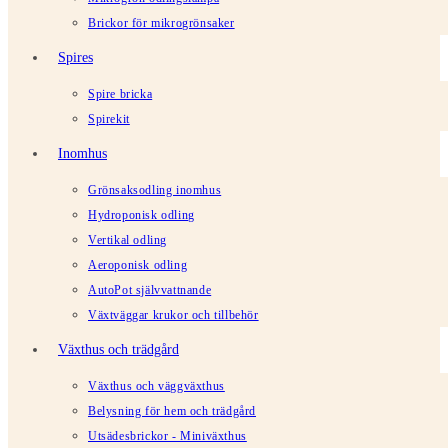
Brickor för mikrogrönsaker
Spires
Spire bricka
Spirekit
Inomhus
Grönsaksodling inomhus
Hydroponisk odling
Vertikal odling
Aeroponisk odling
AutoPot självvattnande
Växtväggar krukor och tillbehör
Växthus och trädgård
Växthus och väggväxthus
Belysning för hem och trädgård
Utsädesbrickor - Miniväxthus