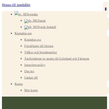
Hoppa till innehållet
0
Svenska
Dansk
Norsk bokmål
Kontakta oss
Kontakta oss
Försäljning till företag
Villkor och bestämmelser
Återbetalning av moms till Grönland och Färöarna
Integritetspolicy
Om oss
Länkar till
Konto
Mitt konto