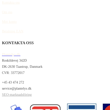
Kontakta oss
Om oss
Mitt konto
Betalning EAN
KONTAKTA OSS
Plantelys.dk
Roskildevej 342D
DK-2630 Taastrup, Danmark
CVR: 33772017
+45 43 474 272
service@plantelys.dk
SEO-marknadsföring