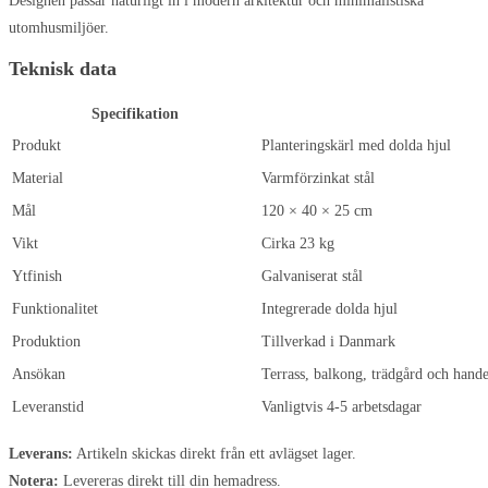
Designen passar naturligt in i modern arkitektur och minimalistiska
utomhusmiljöer.
Teknisk data
Specifikation
Produkt
Planteringskärl med dolda hjul
Material
Varmförzinkat stål
Mål
120 × 40 × 25 cm
Vikt
Cirka 23 kg
Ytfinish
Galvaniserat stål
Funktionalitet
Integrerade dolda hjul
Produktion
Tillverkad i Danmark
Ansökan
Terrass, balkong, trädgård och hande
Leveranstid
Vanligtvis 4-5 arbetsdagar
Leverans:
Artikeln skickas direkt från ett avlägset lager.
Notera:
Levereras direkt till din hemadress.