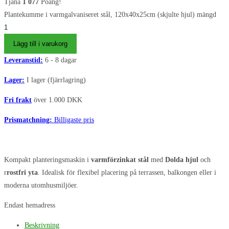
Tjäna
1 077
Poäng!
Plantekumme i varmgalvaniseret stål, 120x40x25cm (skjulte hjul) mängd
Lägg till i varukorg
Leveranstid:
6 - 8 dagar
Lager:
I lager (fjärrlagring)
Fri frakt
över 1.000 DKK
Prismatchning:
Billigaste pris
Kompakt planteringsmaskin i
varmförzinkat stål
med
Dolda hjul
och
r
rostfri yta
. Idealisk för flexibel placering på terrassen, balkongen eller i
moderna utomhusmiljöer.
Endast hemadress
Beskrivning