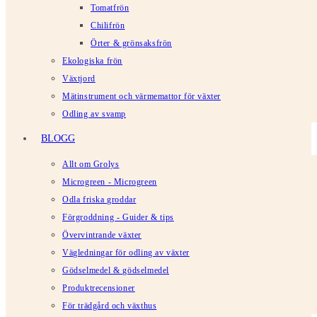
Tomatfrön
Chilifrön
Örter & grönsaksfrön
Ekologiska frön
Växtjord
Mätinstrument och värmemattor för växter
Odling av svamp
BLOGG
Allt om Grolys
Microgreen - Microgreen
Odla friska groddar
Förgroddning - Guider & tips
Övervintrande växter
Vägledningar för odling av växter
Gödselmedel & gödselmedel
Produktrecensioner
För trädgård och växthus