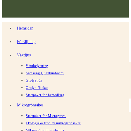
Hemsidan
Försäljning
Växtljus
Växtbelysning
Samsung Quantumboard
Grolys lök
Grolys fläckar
Startpaket för hemodling
Mikrogrönsaker
Startpaket för Microgreen
Ekologiska frön av mikrogrönsaker
Mikrogrön odlingslampa