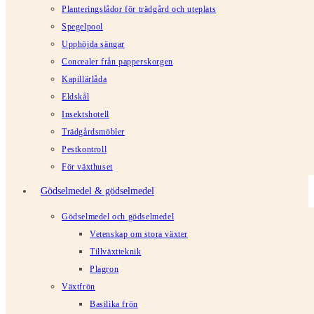
Planteringslådor för trädgård och uteplats
Spegelpool
Upphöjda sängar
Concealer från papperskorgen
Kapillärlåda
Eldskål
Insektshotell
Trädgårdsmöbler
Pestkontroll
För växthuset
Gödselmedel & gödselmedel
Gödselmedel och gödselmedel
Vetenskap om stora växter
Tillväxtteknik
Plagron
Växtfrön
Basilika frön