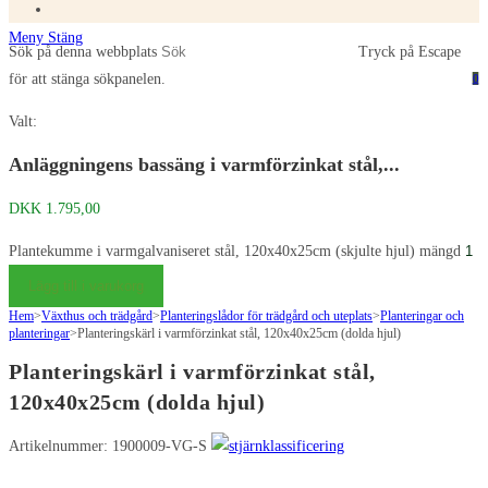
Meny
Stäng
Sök på denna webbplats
Tryck på Escape
för att stänga sökpanelen.
0
Valt:
Anläggningens bassäng i varmförzinkat stål,...
DKK
1.795,00
Plantekumme i varmgalvaniseret stål, 120x40x25cm (skjulte hjul) mängd
Lägg till i varukorg
Hem
>
Växthus och trädgård
>
Planteringslådor för trädgård och uteplats
>
Planteringar och
planteringar
>
Planteringskärl i varmförzinkat stål, 120x40x25cm (dolda hjul)
Planteringskärl i varmförzinkat stål,
120x40x25cm (dolda hjul)
Artikelnummer: 1900009-VG-S