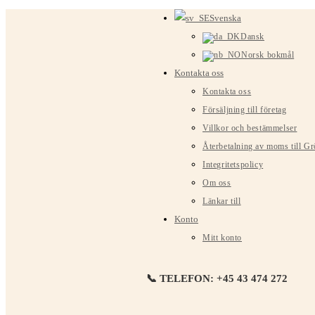
Hoppa
Svenska
till
Dansk
innehållet
Norsk bokmål
Kontakta oss
Kontakta oss
Försäljning till företag
Villkor och bestämmelser
Återbetalning av moms till G
Integritetspolicy
Om oss
Länkar till
Konto
Mitt konto
📞 TELEFON: +45 43 474 272