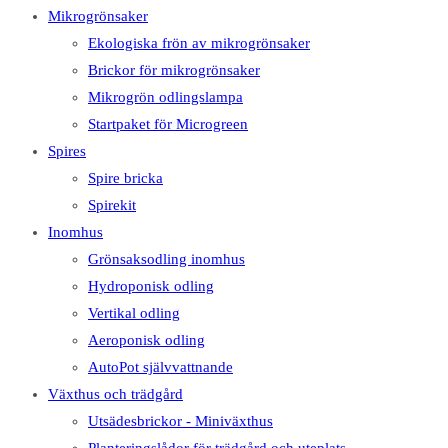
Mikrogrönsaker
Ekologiska frön av mikrogrönsaker
Brickor för mikrogrönsaker
Mikrogrön odlingslampa
Startpaket för Microgreen
Spires
Spire bricka
Spirekit
Inomhus
Grönsaksodling inomhus
Hydroponisk odling
Vertikal odling
Aeroponisk odling
AutoPot självvattnande
Växthus och trädgård
Utsädesbrickor - Miniväxthus
Planteringslådor för trädgård och uteplats