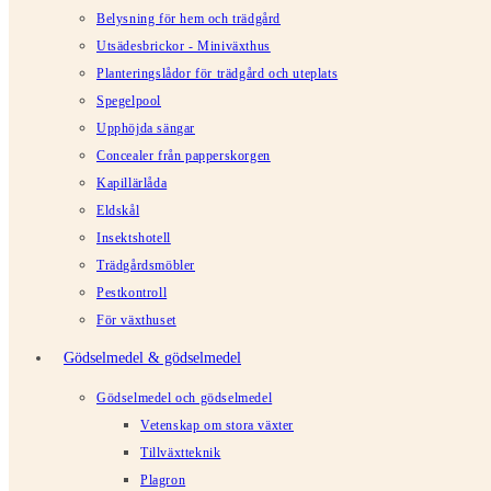
Belysning för hem och trädgård
Utsädesbrickor - Miniväxthus
Planteringslådor för trädgård och uteplats
Spegelpool
Upphöjda sängar
Concealer från papperskorgen
Kapillärlåda
Eldskål
Insektshotell
Trädgårdsmöbler
Pestkontroll
För växthuset
Gödselmedel & gödselmedel
Gödselmedel och gödselmedel
Vetenskap om stora växter
Tillväxtteknik
Plagron