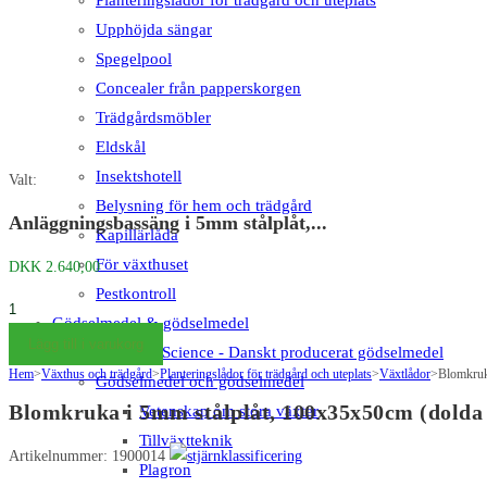
Upphöjda sängar
Spegelpool
Concealer från papperskorgen
Trädgårdsmöbler
Eldskål
Insektshotell
Valt:
Belysning för hem och trädgård
Anläggningsbassäng i 5mm stålplåt,...
Kapillärlåda
För växthuset
DKK
2.640,00
Pestkontroll
Plantekumme
Gödselmedel & gödselmedel
i
Lägg till i varukorg
Big Plant Science - Danskt producerat gödselmedel
5mm
Hem
>
Växthus och trädgård
>
Planteringslådor för trädgård och uteplats
>
Växtlådor
>
Blomkruk
Gödselmedel och gödselmedel
stålplade,
Blomkruka i 5mm stålplåt, 100x35x50cm (dolda 
Vetenskap om stora växter
100x35x50cm
Tillväxtteknik
(skjulte
Artikelnummer: 1900014
Plagron
hjul)