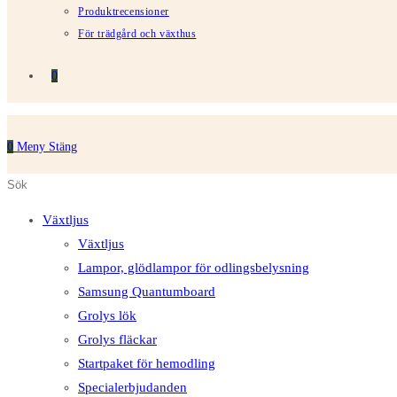
Produktrecensioner
För trädgård och växthus
0
0
Meny
Stäng
Sök
Tryck
på
på
Växtljus
denna
Escape
Växtljus
webbplats
för
Lampor, glödlampor för odlingsbelysning
att
Samsung Quantumboard
stänga
Grolys lök
sökpanelen.
Grolys fläckar
Startpaket för hemodling
Specialerbjudanden