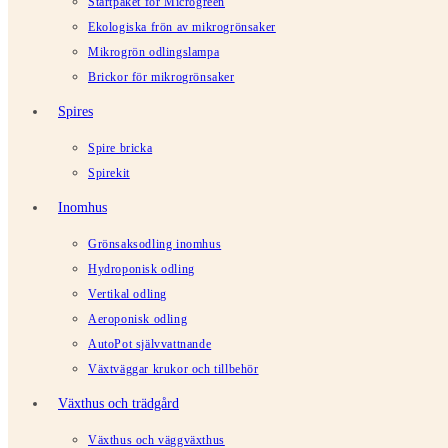
Startpaket för Microgreen
Ekologiska frön av mikrogrönsaker
Mikrogrön odlingslampa
Brickor för mikrogrönsaker
Spires
Spire bricka
Spirekit
Inomhus
Grönsaksodling inomhus
Hydroponisk odling
Vertikal odling
Aeroponisk odling
AutoPot självvattnande
Växtväggar krukor och tillbehör
Växthus och trädgård
Växthus och väggväxthus