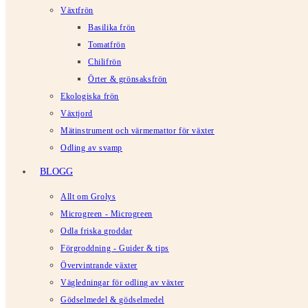
Växtfrön
Basilika frön
Tomatfrön
Chilifrön
Örter & grönsaksfrön
Ekologiska frön
Växtjord
Mätinstrument och värmemattor för växter
Odling av svamp
BLOGG
Allt om Grolys
Microgreen - Microgreen
Odla friska groddar
Förgroddning - Guider & tips
Övervintrande växter
Vägledningar för odling av växter
Gödselmedel & gödselmedel