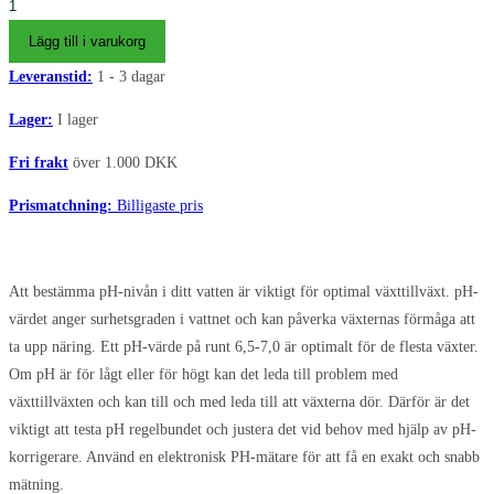
PH
Meter
Lägg till i varukorg
for
Leveranstid:
1 - 3 dagar
vand
|
Lager:
I lager
med
Fri frakt
över 1.000 DKK
pH
buffer
Prismatchning:
Billigaste pris
mängd
Att bestämma pH-nivån i ditt vatten är viktigt för optimal växttillväxt. pH-
värdet anger surhetsgraden i vattnet och kan påverka växternas förmåga att
ta upp näring. Ett pH-värde på runt 6,5-7,0 är optimalt för de flesta växter.
Om pH är för lågt eller för högt kan det leda till problem med
växttillväxten och kan till och med leda till att växterna dör. Därför är det
viktigt att testa pH regelbundet och justera det vid behov med hjälp av pH-
korrigerare. Använd en elektronisk PH-mätare för att få en exakt och snabb
mätning.