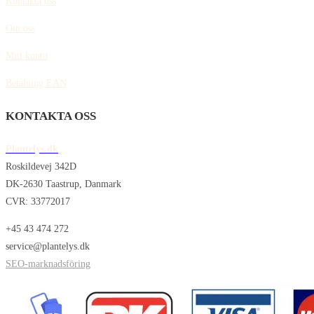
Kontakta oss
Om oss
Mitt konto
Betalning EAN
KONTAKTA OSS
Plantelys.dk
Roskildevej 342D
DK-2630 Taastrup, Danmark
CVR: 33772017
+45 43 474 272
service@plantelys.dk
SEO-marknadsföring