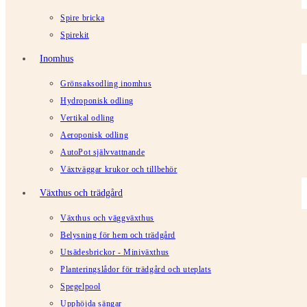
Spire bricka
Spirekit
Inomhus
Grönsaksodling inomhus
Hydroponisk odling
Vertikal odling
Aeroponisk odling
AutoPot självvattnande
Växtväggar krukor och tillbehör
Växthus och trädgård
Växthus och väggväxthus
Belysning för hem och trädgård
Utsädesbrickor - Miniväxthus
Planteringslådor för trädgård och uteplats
Spegelpool
Upphöjda sängar