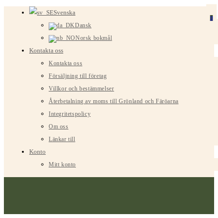
Hoppa
Svenska
0
till
Dansk
innehållet
Norsk bokmål
Kontakta oss
Kontakta oss
Försäljning till företag
Villkor och bestämmelser
Återbetalning av moms till Grönland och Färöarna
Integritetspolicy
Om oss
Länkar till
Konto
Mitt konto