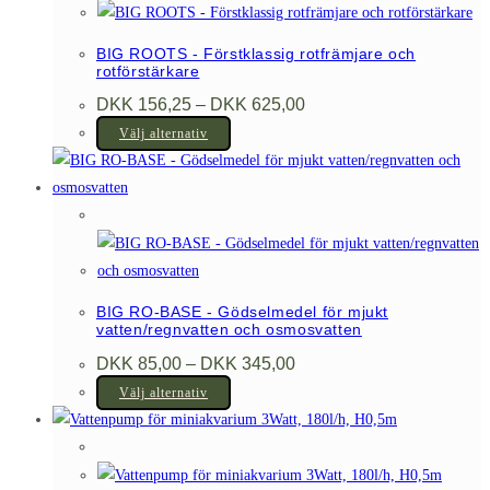
BIG ROOTS - Förstklassig rotfrämjare och
rotförstärkare
Prisintervall:
DKK
156,25
–
DKK
625,00
DKK 156,25
Den
till
Välj alternativ
DKK 625,00
här
produkten
har
flera
varianter.
De
BIG RO-BASE - Gödselmedel för mjukt
olika
vatten/regnvatten och osmosvatten
alternativen
Prisintervall:
DKK
85,00
–
DKK
345,00
DKK 85,00
kan
Den
till
Välj alternativ
väljas
DKK 345,00
här
på
produkten
produktsidan
har