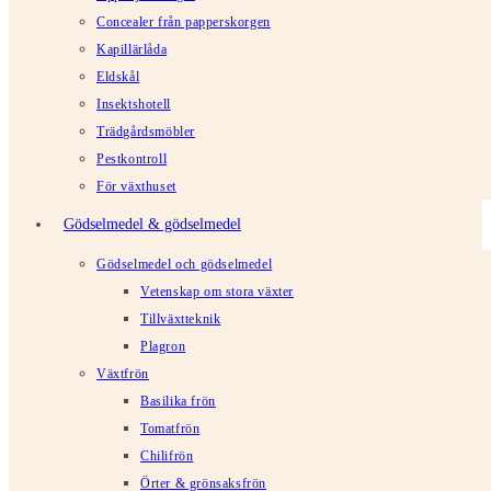
Concealer från papperskorgen
Kapillärlåda
Eldskål
Insektshotell
Trädgårdsmöbler
Pestkontroll
För växthuset
Gödselmedel & gödselmedel
Gödselmedel och gödselmedel
Vetenskap om stora växter
Tillväxtteknik
Plagron
Växtfrön
Basilika frön
Tomatfrön
Chilifrön
Örter & grönsaksfrön