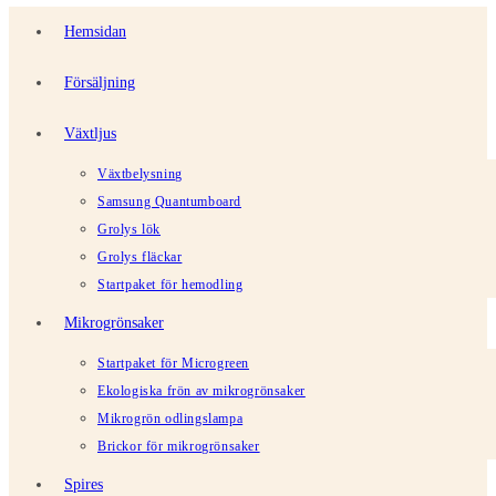
Hemsidan
Försäljning
Växtljus
Växtbelysning
Samsung Quantumboard
Grolys lök
Grolys fläckar
Startpaket för hemodling
Mikrogrönsaker
Startpaket för Microgreen
Ekologiska frön av mikrogrönsaker
Mikrogrön odlingslampa
Brickor för mikrogrönsaker
Spires