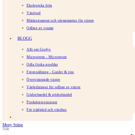
Ekologiska frön
Växtjord
Mätinstrument och värmemattor för växter
Odling av svamp
BLOGG
Allt om Grolys
Microgreen - Microgreen
Odla friska groddar
Förgroddning - Guider & tips
Övervintrande växter
Vägledningar för odling av växter
Gödselmedel & gödselmedel
Produktrecensioner
För trädgård och växthus
Meny
Stäng
Sök
Tryck