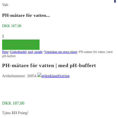
på
på
0
Valt:
denna
Escape
webbplats
för
PH-mätare för vatten...
att
DKK
187,00
stänga
sökpanelen.
PH
Meter
Lägg till i varukorg
for
Hem
>
Gödselmedel, jord, utsäde
>
Vetenskap om stora växter
>
PH-mätare för vatten | med
vand
pH-buffert
|
PH-mätare för vatten | med pH-buffert
med
pH
Artikelnummer: 26054
buffer
mängd
DKK
187,00
Tjäna
113
Poäng!