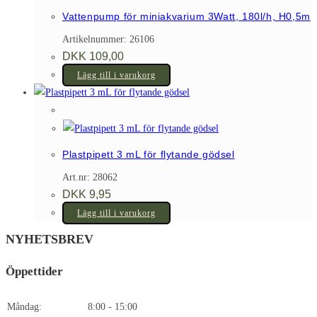
flera
Vattenpump för miniakvarium 3Watt, 180l/h, H0,5m
varianter.
Artikelnummer: 26106
De
DKK
109,00
olika
Lägg till i varukorg
alternativen
kan
väljas
på
produktsidan
Plastpipett 3 mL för flytande gödsel
Art.nr: 28062
DKK
9,95
Lägg till i varukorg
NYHETSBREV
Öppettider
Måndag:
8:00 - 15:00